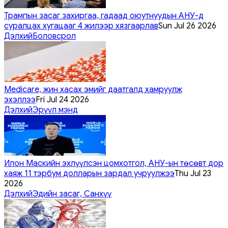
Трампын засаг захиргаа, гадаад оюутнуудын АНУ-д
суралцах хугацааг 4 жилээр хязгаарлав
Sun Jul 26 2026
Дэлхий
Боловсрол
Medicare, жин хасах эмийг даатгалд хамруулж
эхэллээ
Fri Jul 24 2026
Дэлхий
Эрүүл мэнд
Илон Маскийн эхлүүлсэн цомхотгол, АНУ-ын төсөвт дор
хаяж 11 тэрбум долларын зардал учруулжээ
Thu Jul 23
2026
Дэлхий
Эдийн засаг, Санхүү