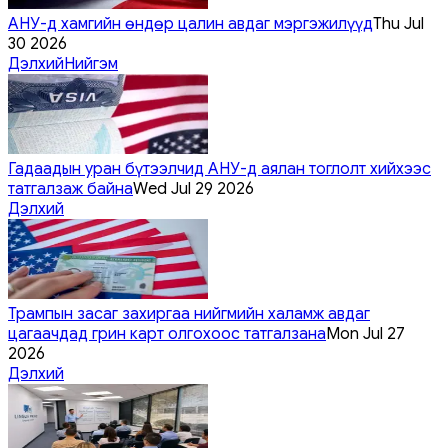
АНУ-д хамгийн өндөр цалин авдаг мэргэжилүүд
Thu Jul
30 2026
Дэлхий
Нийгэм
Гадаадын уран бүтээлчид АНУ-д аялан тоглолт хийхээс
татгалзаж байна
Wed Jul 29 2026
Дэлхий
Трампын засаг захиргаа нийгмийн халамж авдаг
цагаачдад грин карт олгохоос татгалзана
Mon Jul 27
2026
Дэлхий