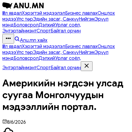
Үйл явдал
Хэрэгтэй мэдээлэл
Бизнес лавлах
Онцлох
мэдээ
Улс төр
Эдийн засаг, Санхүү
Нийгэм
Эрүүл
мэнд
Боловсрол
Дэлхий
Урлаг соёл,
Энтэртайнмэнт
Спорт
Байгал орчин
Anu.mn хайх
Үйл явдал
Хэрэгтэй мэдээлэл
Бизнес лавлах
Онцлох
мэдээ
Улс төр
Эдийн засаг, Санхүү
Нийгэм
Эрүүл
мэнд
Боловсрол
Дэлхий
Урлаг соёл,
Энтэртайнмэнт
Спорт
Байгал орчин
Америкийн нэгдсэн улсад
суугаа Монголчуудын
мэдээллийн портал.
8/6/2026