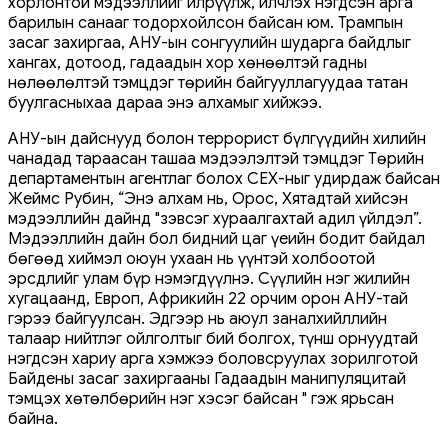
хорлонтой мэдээллийг илрүүлж, илчлэх нэгдсэн арга
барилын санааг тодорхойлсон байсан юм. Трампын
засаг захиргаа, АНУ-ын сонгуулийн шударга байдлыг
хангах, дотоод, гадаадын хор хөнөөлтэй гадны
нөлөөлөлтэй тэмцдэг төрийн байгууллагуудаа татан
буулгасныхаа дараа энэ алхамыг хийжээ.
АНУ-ын дайснууд болон террорист бүлгүүдийн хилийн
чанадад тараасан ташаа мэдээлэлтэй тэмцдэг Төрийн
департаментын агентлаг болох СЕХ-ныг удирдаж байсан
Жеймс Рубин, “Энэ алхам нь, Орос, Хятадтай хийсэн
мэдээллийн дайнд "зэвсэг хураалгахтай адил үйлдэл”.
Мэдээллийн дайн бол бидний цаг үеийн бодит байдал
бөгөөд хиймэл оюун ухаан нь үүнтэй холбоотой
эрсдлийг улам бүр нэмэгдүүлнэ. Сүүлийн нэг жилийн
хугацаанд, Европ, Африкийн 22 орчим орон АНУ-тай
гэрээ байгуулсан. Эдгээр нь аюул заналхийллийн
талаар нийтлэг ойлголтыг бий болгох, түнш орнуудтай
нэгдсэн хариу арга хэмжээ боловсруулах зорилготой
Байдены засаг захиргааны Гадаадын манипуляцитай
тэмцэх хөтөлбөрийн нэг хэсэг байсан " гэж ярьсан
байна.