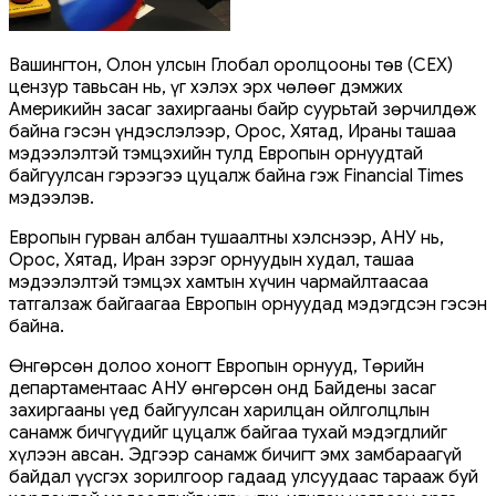
Вашингтон, Олон улсын Глобал оролцооны төв (СЕХ)
цензур тавьсан нь, үг хэлэх эрх чөлөөг дэмжих
Америкийн засаг захиргааны байр суурьтай зөрчилдөж
байна гэсэн үндэслэлээр, Орос, Хятад, Ираны ташаа
мэдээлэлтэй тэмцэхийн тулд Европын орнуудтай
байгуулсан гэрээгээ цуцалж байна гэж Financial Times
мэдээлэв.
Европын гурван албан тушаалтны хэлснээр, АНУ нь,
Орос, Хятад, Иран зэрэг орнуудын худал, ташаа
мэдээлэлтэй тэмцэх хамтын хүчин чармайлтаасаа
татгалзаж байгаагаа Европын орнуудад мэдэгдсэн гэсэн
байна.
Өнгөрсөн долоо хоногт Европын орнууд, Төрийн
департаментаас АНУ өнгөрсөн онд Байдены засаг
захиргааны үед байгуулсан харилцан ойлголцлын
санамж бичгүүдийг цуцалж байгаа тухай мэдэгдлийг
хүлээн авсан. Эдгээр санамж бичигт эмх замбараагүй
байдал үүсгэх зорилгоор гадаад улсуудаас тарааж буй