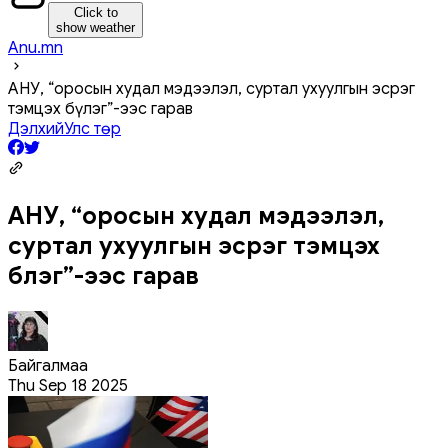
Click to
show weather
Anu.mn
АНУ, “оросын худал мэдээлэл, суртал ухуулгын эсрэг
тэмцэх бүлэг”-ээс гарав
Дэлхий
Улс төр
АНУ, “оросын худал мэдээлэл,
суртал ухуулгын эсрэг тэмцэх
бүлэг”-ээс гарав
Байгалмаа
Thu Sep 18 2025