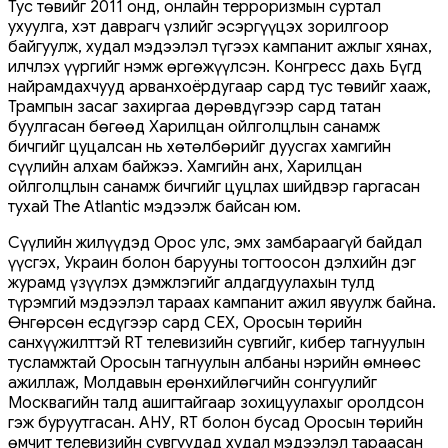
Тус төвийг 2011 онд, онлайн терроризмын суртал
ухуулга, хэт даврагч үзлийг эсэргүүцэх зорилгоор
байгуулж, худал мэдээлэл түгээх кампанит ажлыг хянах,
илчлэх үүргийг нэмж өргөжүүлсэн. Конгресс дахь Бүгд
найрамдахчууд арванхоёрдугаар сард тус төвийг хааж,
Трампын засаг захиргаа дөрөвдүгээр сард татан
буулгасан бөгөөд Харилцан ойлголцлын санамж
бичгийг цуцалсан нь хөтөлбөрийг дуусгах хамгийн
сүүлийн алхам байжээ. Хамгийн анх, Харилцан
ойлголцлын санамж бичгийг цуцлах шийдвэр гаргасан
тухай The Atlantic мэдээлж байсан юм.
Сүүлийн жилүүдэд Орос улс, эмх замбараагүй байдал
үүсгэх, Украин болон барууны тогтоосон дэлхийн дэг
журамд үзүүлэх дэмжлэгийг алдагдуулахын тулд
түрэмгий мэдээлэл тараах кампанит ажил явуулж байна.
Өнгөрсөн есдүгээр сард СЕХ, Оросын төрийн
санхүүжилттэй RT телевизийн сувгийг, кибер тагнуулын
тусламжтай Оросын тагнуулын албаны нэрийн өмнөөс
ажиллаж, Молдавын ерөнхийлөгчийн сонгуулийг
Москвагийн талд ашигтайгаар зохицуулахыг оролдсон
гэж буруутгасан. АНУ, RT болон бусад Оросын төрийн
өмчит телевизийн сувгуудад худал мэдээлэл тараасан