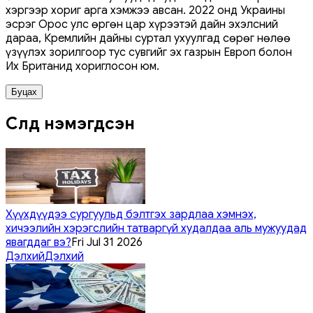
хэргээр хориг арга хэмжээ авсан. 2022 онд Украины
эсрэг Орос улс өргөн цар хүрээтэй дайн эхэлсний
дараа, Кремлийн дайны суртал ухуулгад сөрөг нөлөө
үзүүлэх зорилгоор тус сувгийг эх газрын Европ болон
Их Британид хориглосон юм.
Буцах
Сүүлд нэмэгдсэн
Хүүхдүүдээ сургуульд бэлтгэх зардлаа хэмнэх,
хичээлийн хэрэгслийн татваргүй худалдаа аль мужуудад
явагддаг вэ?
Fri Jul 31 2026
Дэлхий
Дэлхий