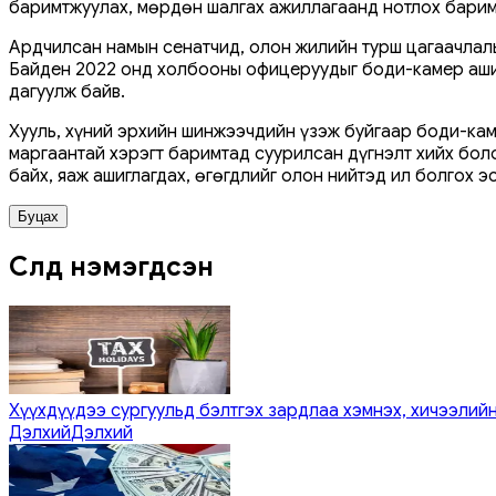
баримтжуулах, мөрдөн шалгах ажиллагаанд нотлох барим
Ардчилсан намын сенатчид, олон жилийн турш цагаачлал
Байден 2022 онд холбооны офицеруудыг боди-камер ашигл
дагуулж байв.
Хууль, хүний эрхийн шинжээчдийн үзэж буйгаар боди-каме
маргаантай хэрэгт баримтад суурилсан дүгнэлт хийх боло
байх, яаж ашиглагдах, өгөгдлийг олон нийтэд ил болгох
Буцах
Сүүлд нэмэгдсэн
Хүүхдүүдээ сургуульд бэлтгэх зардлаа хэмнэх, хичээлийн
Дэлхий
Дэлхий