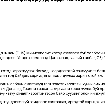
лын яам (DHS) Миннеаполис хотод ажиллаж буй холбооны
дэгдлээ. Уг арга хэмжээнд Цагаачлал, гаалийн алба (ICE) 
хотод хэрэгжүүлэх бөгөөд шаардлагатай санхүүжилт батл
 ил тод байдал, хариуцлагыг нэмэгдүүлэх зорилготой аж.
ын албаны ажилтнууд галт зэвсэг хэрэглэн, хүний амь на
лөгч Дональд Трампын засаг захиргааны хэрэгжүүлж буй ө
лүү хатуу хяналт хэрэгтэй гэсэн байр суурийг олон нийтхү
дыг үндэслэлгүй гомдлоос хамгаалах, иргэдтэй харьцах я