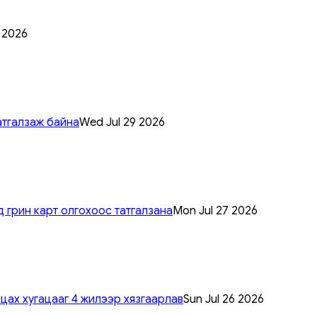
0 2026
атгалзаж байна
Wed Jul 29 2026
 грин карт олгохоос татгалзана
Mon Jul 27 2026
цах хугацааг 4 жилээр хязгаарлав
Sun Jul 26 2026