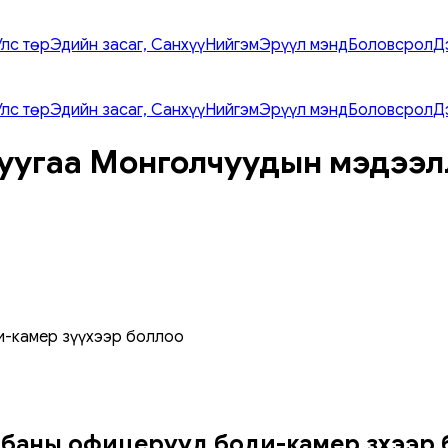
Улс төр
Эдийн засаг, Санхүү
Нийгэм
Эрүүл мэнд
Боловсрол
Д
Улс төр
Эдийн засаг, Санхүү
Нийгэм
Эрүүл мэнд
Боловсрол
Д
уугаа Монголчуудын мэдээл
и-камер зүүхээр боллоо
баны офицерууд боди-камер зүүхээр