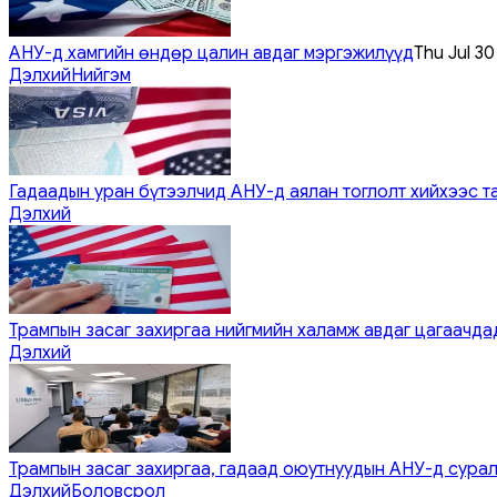
АНУ-д хамгийн өндөр цалин авдаг мэргэжилүүд
Thu Jul 3
Дэлхий
Нийгэм
Гадаадын уран бүтээлчид АНУ-д аялан тоглолт хийхээс т
Дэлхий
Трампын засаг захиргаа нийгмийн халамж авдаг цагаачдад
Дэлхий
Трампын засаг захиргаа, гадаад оюутнуудын АНУ-д сурал
Дэлхий
Боловсрол