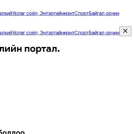
элхий
Урлаг соёл, Энтэртайнмэнт
Спорт
Байгал орчин
элхий
Урлаг соёл, Энтэртайнмэнт
Спорт
Байгал орчин
лийн портал.
 боллоо