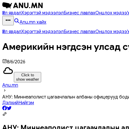
Үйл явдал
Хэрэгтэй мэдээлэл
Бизнес лавлах
Онцлох мэдээ
Anu.mn хайх
Үйл явдал
Хэрэгтэй мэдээлэл
Бизнес лавлах
Онцлох мэдээ
Америкийн нэгдсэн улсад с
8/6/2026
Click to
show weather
Anu.mn
АНУ: Миннеаполист цагаачлалын албаны офицерууд бод
Дэлхий
Нийгэм
АНУ: Миннеаполист цагаачлалын ал