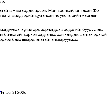
ээ.
атай гэж шаардаж ирсэн. Мөн Ерөнхийлөгч асан Жо
гаа уг шийдвэрийг цуцалсан нь улс төрийн маргаан
эмэгдүүлэх, хүний эрх зөрчигдөх эрсдэлийг бууруулах,
н бичлэгийг хэрхэн хадгалах, хэн хандаж шалгах эрхтэй
одорхой байх шаардлагатайг анхааруулжээ.
?
Fri Jul 31 2026