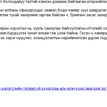
т болохдавуу талтай хэмээн дэмжиж байгаагаа илэрхийлж
ын албаны офицеруудыг заавал боди-камер зүүх шаардлаг
ах тухай захирамж гаргаж байсан ч, Трампын засаг захир
рын хэрэглээ нь, хууль сахиулах байгууллагын итгэлийг н
мж бүрдүүлэх чухал алхам гэж үзэж байна. Гэсэн ч, камеры
 эсэх зэрэг нууцлал, зохицуулалтын нарийвчилсан дүрэм т
 хэрэгслийн татваргүй худалдаа аль мужуудад явагддаг вэ