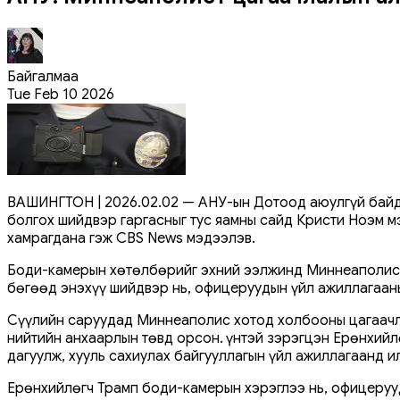
Байгалмаа
Tue Feb 10 2026
ВАШИНГТОН | 2026.02.02 — АНУ-ын Дотоод аюулгүй байд
болгох шийдвэр гаргасныг тус яамны сайд Кристи Ноэм мэ
хамрагдана гэж CBS News мэдээлэв.
Боди-камерын хөтөлбөрийг эхний ээлжинд Миннеаполис 
бөгөөд энэхүү шийдвэр нь, офицеруудын үйл ажиллагааны
Сүүлийн саруудад Миннеаполис хотод холбооны цагаачлал
нийтийн анхаарлын төвд орсон. Үүнтэй зэрэгцэн Ерөнхий
дагуулж, хууль сахиулах байгууллагын үйл ажиллагаанд и
Ерөнхийлөгч Трамп боди-камерын хэрэглээ нь, офицеруу