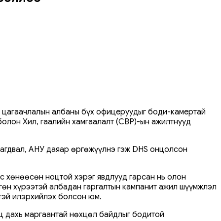
 цагаачлалын албаны бүх офицеруудыг боди-камертай
болон Хил, гаалийн хамгаалалт (CBP)-ын ажилтнууд
агдвал, АНУ даяар өргөжүүлнэ гэж DHS онцолсон
с хөнөөсөн ноцтой хэрэг явдлууд гарсан нь олон
ргөн хүрээтэй албадан гаргалтын кампанит ажил шүүмжлэл
чтэй илэрхийлэх болсон юм.
вц дахь маргаантай нөхцөл байдлыг бодитой