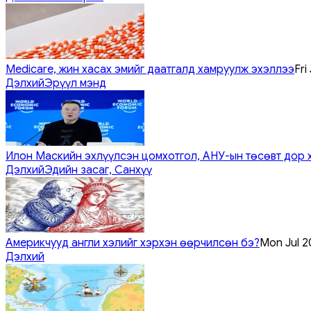
Medicare, жин хасах эмийг даатгалд хамруулж эхэллээ
Fri
Дэлхий
Эрүүл мэнд
Илон Маскийн эхлүүлсэн цомхотгол, АНУ-ын төсөвт дор 
Дэлхий
Эдийн засаг, Санхүү
Америкчууд англи хэлийг хэрхэн өөрчилсөн бэ?
Mon Jul 2
Дэлхий