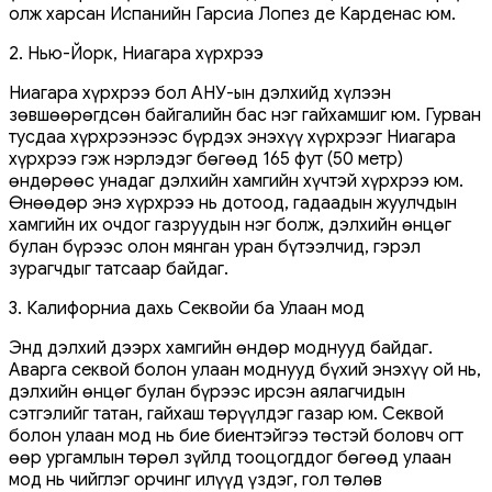
олж харсан Испанийн Гарсиа Лопез де Карденас юм.
2. Нью-Йорк, Ниагара хүрхрээ
Ниагара хүрхрээ бол АНУ-ын дэлхийд хүлээн
зөвшөөрөгдсөн байгалийн бас нэг гайхамшиг юм. Гурван
тусдаа хүрхрээнээс бүрдэх энэхүү хүрхрээг Ниагара
хүрхрээ гэж нэрлэдэг бөгөөд 165 фут (50 метр)
өндөрөөс унадаг дэлхийн хамгийн хүчтэй хүрхрээ юм.
Өнөөдөр энэ хүрхрээ нь дотоод, гадаадын жуулчдын
хамгийн их очдог газруудын нэг болж, дэлхийн өнцөг
булан бүрээс олон мянган уран бүтээлчид, гэрэл
зурагчдыг татсаар байдаг.
3. Калифорниа дахь Секвойи ба Улаан мод
Энд дэлхий дээрх хамгийн өндөр моднууд байдаг.
Аварга секвой болон улаан моднууд бүхий энэхүү ой нь,
дэлхийн өнцөг булан бүрээс ирсэн аялагчидын
сэтгэлийг татан, гайхаш төрүүлдэг газар юм. Секвой
болон улаан мод нь бие биентэйгээ төстэй боловч огт
өөр ургамлын төрөл зүйлд тооцогддог бөгөөд улаан
мод нь чийглэг орчинг илүүд үздэг, гол төлөв