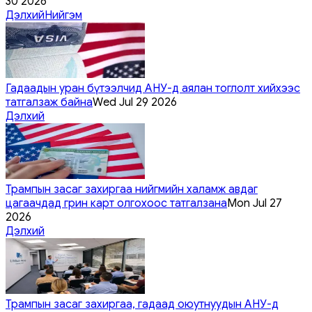
30 2026
Дэлхий
Нийгэм
Гадаадын уран бүтээлчид АНУ-д аялан тоглолт хийхээс
татгалзаж байна
Wed Jul 29 2026
Дэлхий
Трампын засаг захиргаа нийгмийн халамж авдаг
цагаачдад грин карт олгохоос татгалзана
Mon Jul 27
2026
Дэлхий
Трампын засаг захиргаа, гадаад оюутнуудын АНУ-д