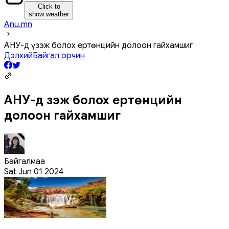
Click to
show weather
Anu.mn
АНУ-д үзэж болох ертөнцийн долоон гайхамшиг
Дэлхий
Байгал орчин
АНУ-д үзэж болох ертөнцийн
долоон гайхамшиг
Байгалмаа
Sat Jun 01 2024