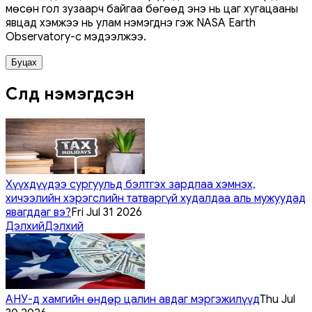
мөсөн гол зузаарч байгаа бөгөөд энэ нь цаг хугацааны
явцад хэмжээ нь улам нэмэгднэ гэж NASA Earth
Observatory-с мэдээлжээ.
Буцах
Сүүлд нэмэгдсэн
Хүүхдүүдээ сургуульд бэлтгэх зардлаа хэмнэх,
хичээлийн хэрэгслийн татваргүй худалдаа аль мужуудад
явагддаг вэ?
Fri Jul 31 2026
Дэлхий
Дэлхий
АНУ-д хамгийн өндөр цалин авдаг мэргэжилүүд
Thu Jul