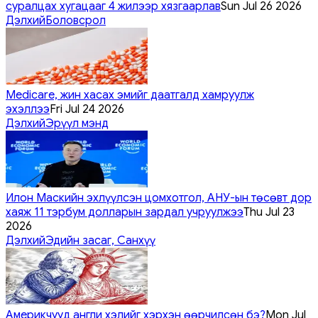
суралцах хугацааг 4 жилээр хязгаарлав
Sun Jul 26 2026
Дэлхий
Боловсрол
Medicare, жин хасах эмийг даатгалд хамруулж
эхэллээ
Fri Jul 24 2026
Дэлхий
Эрүүл мэнд
Илон Маскийн эхлүүлсэн цомхотгол, АНУ-ын төсөвт дор
хаяж 11 тэрбум долларын зардал учруулжээ
Thu Jul 23
2026
Дэлхий
Эдийн засаг, Санхүү
Америкчууд англи хэлийг хэрхэн өөрчилсөн бэ?
Mon Jul