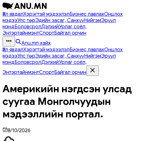
Үйл явдал
Хэрэгтэй мэдээлэл
Бизнес лавлах
Онцлох
мэдээ
Улс төр
Эдийн засаг, Санхүү
Нийгэм
Эрүүл
мэнд
Боловсрол
Дэлхий
Урлаг соёл,
Энтэртайнмэнт
Спорт
Байгал орчин
Anu.mn хайх
Үйл явдал
Хэрэгтэй мэдээлэл
Бизнес лавлах
Онцлох
мэдээ
Улс төр
Эдийн засаг, Санхүү
Нийгэм
Эрүүл
мэнд
Боловсрол
Дэлхий
Урлаг соёл,
Энтэртайнмэнт
Спорт
Байгал орчин
Америкийн нэгдсэн улсад
суугаа Монголчуудын
мэдээллийн портал.
8/10/2026