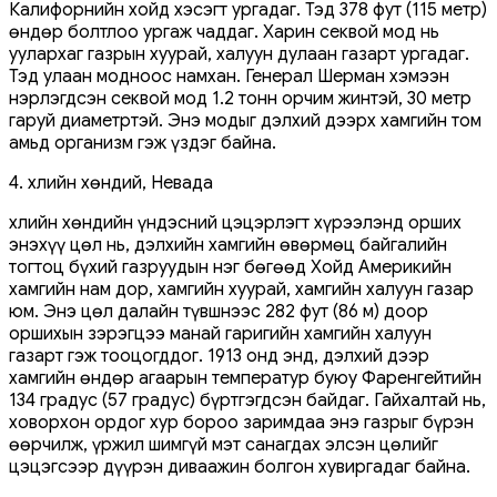
Калифорнийн хойд хэсэгт ургадаг. Тэд 378 фут (115 метр)
өндөр болтлоо ургаж чаддаг. Харин секвой мод нь
уулархаг газрын хуурай, халуун дулаан газарт ургадаг.
Тэд улаан модноос намхан. Генерал Шерман хэмээн
нэрлэгдсэн секвой мод 1.2 тонн орчим жинтэй, 30 метр
гаруй диаметртэй. Энэ модыг дэлхий дээрх хамгийн том
амьд организм гэж үздэг байна.
4. Үхлийн хөндий, Невада
Үхлийн хөндийн үндэсний цэцэрлэгт хүрээлэнд орших
энэхүү цөл нь, дэлхийн хамгийн өвөрмөц байгалийн
тогтоц бүхий газруудын нэг бөгөөд Хойд Америкийн
хамгийн нам дор, хамгийн хуурай, хамгийн халуун газар
юм. Энэ цөл далайн түвшнээс 282 фут (86 м) доор
оршихын зэрэгцээ манай гаригийн хамгийн халуун
газарт гэж тооцогддог. 1913 онд энд, дэлхий дээр
хамгийн өндөр агаарын температур буюу Фаренгейтийн
134 градус (57 градус) бүртгэгдсэн байдаг. Гайхалтай нь,
ховорхон ордог хур бороо заримдаа энэ газрыг бүрэн
өөрчилж, үржил шимгүй мэт санагдах элсэн цөлийг
цэцэгсээр дүүрэн диваажин болгон хувиргадаг байна.