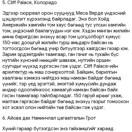
5. Cliff Palace, Колорадо
Эдгээр сюрреал орон сууцнууд Меса Верде үндэсний
цэцэрлэгт хүрээлэнд байрладаг. Энэ бол Хойд
Америкийн хамгийн том хаус бөгөөд тус улсын хамгийн
том, үндэсний баялагуудын нэг юм. Хэдэн мянган жилийн
өмнө баригдсан энэхүү асар том цогцолборт хүмүүс
150-иас доошгүй жилийн турш амьдарч байсан нь
тогтоогдсон бөгөөд учир битүүлгээр хаягдсан газар юм.
Зарим эрдэмтдийн таамгаар, ган гачиг нь тухайн бүс
нутгийн хүнсний нөөцийг шавхаж, нутгийн оршин
суугчдыг нүүхэд хүргэсэн гэж үздэг. Cliff Palace-ийн
архитектур нь маш сонирхолтой. Байшин, барилгын
хаалганы хэмжээ нийтдээ маш намхан байдаг бөгөөд
үүнийг, тэр үед эрэгтэй, эмэгтэй хүмүүсийн дундаж
өндөр одоогийнхоос хамаагүй намхан байсан байх
гэсэн таамагаар тайлбарладаг. 150 гаруй өрөөг ухаж,
малтаж гаргасан байдаг бөгөөд энэхүү газрыг томоохон
хот эсвэл олон нийтийн төв байсан гэж үздэг.
6. Айова дах Наминчлал цагаатгалын Грот
Хүний гараар бүтээгдсэн энэ гайхамшгийг хараад