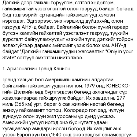
Дэлхий дээр гайхаш төрүүлэм, сэтгэл хөдөлгөм,
гайхамшигтай үзэсгэлэнтэй олон газрууд байдаг бөгөөд
бид тэдгээрийг ертөнцийн гайхамшигууд хэмээн
нэрлэдэг. Эдгээрээс, энэ нэршилд дүйцэхүйц олон
газрууд АНУ-д байдаг. Байгалийн болон хүний ​​гараар
бүтсэн хамгийн гайхалтай үзэсгэлэнт газрууд, түүхийн
дурсгалт байгууламжуудыг үзэхийн тулд дэлхийг тойрон
аялахгүйгээр дараах зүйлсийг үзэж болох юм. АНУ-д
байдаг "Дэлхийн гайхамшгуудын жагсаалтыг "Only in your
State" сэтгүүл эмхэтгэн нийтэлжээ.
1. Аризонагийн Гранд Каньон
Гранд хавцал бол Америкийн хамгийн алдартай
байгалийн гайхамшигуудын нэг юм. 1979 онд ЮНЕСКО-
гийн Дэлхийн өвд бүртгэгдсэн бөгөөд аялагчидыг сүр
жавхлангаараа гайхшруулж байдаг. Их хавцал нь 277
миль (365 км) урт, бараг 6 сая жилийн настай бөгөөд
энэхүү гайхамшигт тогтоц, Колорадо гол хад, чулуун
дундуур олон зуун жил урссаны үр дүнд үүсжээ.
Америкийн уугуул иргэд энэ бүс нутагт удаан
хугацаагаар амьдарч ирсэн бөгөөд Их хавцлыг анх
үзсэн Европ хүн бол,1540 онд энэ хавцлыг санамсаргүй