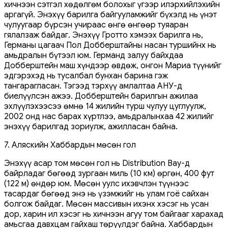
хичнээн сэтгэл хөдөлгөм болохыг үгээр илэрхийлэхийн
аргагүй. Энэхүү барилга байгууламжийг бүхэлд нь үнэт
чулуугаар бүрсэн учираас өнгө өнгөөр туяаран
гялалзаж байдаг. Энэхүү Гротто хэмээх барилга нь,
Германы цагаач Пол Добберштайны насан туршийнх нь
амьдралын бүтээл юм. Германд залуу байхдаа
Добберштейн маш хүндээр өвдөж, онгон Мариа түүнийг
эдгэрэхэд нь тусалбал бунхан барина гэж
тангарагласан. Тэгээд тэрхүү амлалтаа АНУ-д
биелүүлсэн ажээ. Добберштейн барилгын ажилаа
эхлүүлэхээсээ өмнө 14 жилийн турш чулуу цуглуулж,
2002 онд нас барах хүртлээ, амьдралынхаа 42 жилийг
энэхүү барилгад зориулж, ажилласан байна.
7. Аляскийн Хаббардын мөсөн гол
Энэхүү асар том мөсөн гол нь Distribution Bay-д
байрладаг бөгөөд зургаан миль (10 км) өргөн, 400 фут
(122 м) өндөр юм. Мөсөн уулс ихэвчлэн түүнээс
тасардаг бөгөөд энэ нь үзэмжийг нь улам гоё сайхан
болгож байдаг. Мөсөн массивын ихэнх хэсэг нь усан
дор, харин ил хэсэг нь хичнээн агуу том байгааг харахад
амьсгаа давхцам гайхаш төрүүлдэг байна. Хаббардын