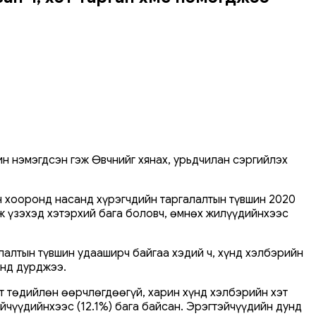
ин нэмэгдсэн гэж Өвчнийг хянах, урьдчилан сэргийлэх
н хооронд насанд хүрэгчдийн таргалалтын түвшин 2020
ж үзэхэд хэтэрхий бага боловч, өмнөх жилүүдийнхээс
лалтын түвшин удааширч байгаа хэдий ч, хүнд хэлбэрийн
анд дурджээ.
лт төдийлөн өөрчлөгдөөгүй, харин хүнд хэлбэрийн хэт
эйчүүдийнхээс (12.1%) бага байсан. Эрэгтэйчүүдийн дунд