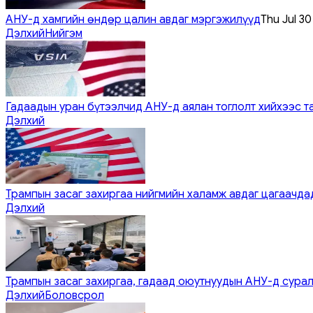
АНУ-д хамгийн өндөр цалин авдаг мэргэжилүүд
Thu Jul 3
Дэлхий
Нийгэм
Гадаадын уран бүтээлчид АНУ-д аялан тоглолт хийхээс т
Дэлхий
Трампын засаг захиргаа нийгмийн халамж авдаг цагаачдад
Дэлхий
Трампын засаг захиргаа, гадаад оюутнуудын АНУ-д сурал
Дэлхий
Боловсрол