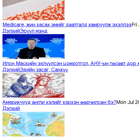
Medicare, жин хасах эмийг даатгалд хамруулж эхэллээ
Fri
Дэлхий
Эрүүл мэнд
Илон Маскийн эхлүүлсэн цомхотгол, АНУ-ын төсөвт дор 
Дэлхий
Эдийн засаг, Санхүү
Америкчууд англи хэлийг хэрхэн өөрчилсөн бэ?
Mon Jul 2
Дэлхий