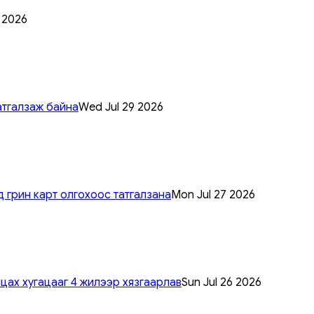
0 2026
атгалзаж байна
Wed Jul 29 2026
 грин карт олгохоос татгалзана
Mon Jul 27 2026
цах хугацааг 4 жилээр хязгаарлав
Sun Jul 26 2026