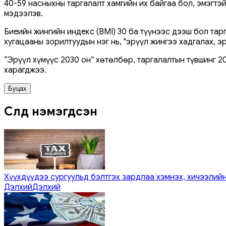
40-59 насныхны таргалалт хамгийн их байгаа бол, эмэгтэ
мэдээлэв.
Биеийн жингийн индекс (BMI) 30 ба түүнээс дээш бол тар
хугацааны зорилтуудын нэг нь, "эрүүл жингээ хадгалах, 
“Эрүүл хүмүүс 2030 он” хөтөлбөр, таргалалтын түвшинг 2
харагджээ.
Буцах
Сүүлд нэмэгдсэн
Хүүхдүүдээ сургуульд бэлтгэх зардлаа хэмнэх, хичээлийн
Дэлхий
Дэлхий