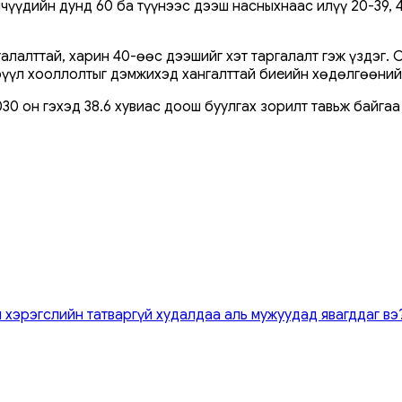
йчүүдийн дунд 60 ба түүнээс дээш насныхнаас илүү 20-39,
галалттай, харин 40-өөс дээшийг хэт таргалалт гэж үздэг.
эрүүл хооллолтыг дэмжихэд хангалттай биеийн хөдөлгөөний
030 он гэхэд 38.6 хувиас доош буулгах зорилт тавьж байга
 хэрэгслийн татваргүй худалдаа аль мужуудад явагддаг вэ