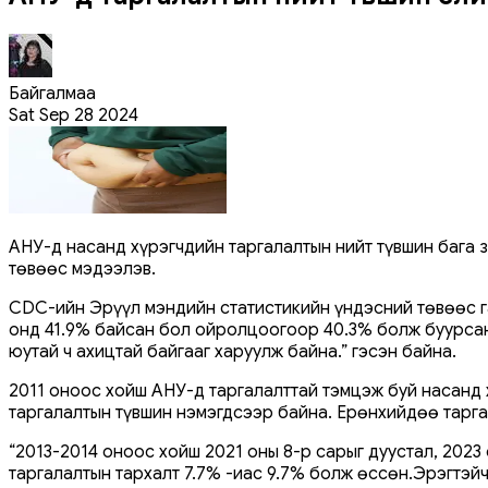
Байгалмаа
Sat Sep 28 2024
АНУ-д насанд хүрэгчдийн таргалалтын нийт түвшин бага з
төвөөс мэдээлэв.
CDC-ийн Эрүүл мэндийн статистикийн үндэсний төвөөс га
онд 41.9% байсан бол ойролцоогоор 40.3% болж буурсан.
юутай ч ахицтай байгааг харуулж байна.” гэсэн байна.
2011 оноос хойш АНУ-д таргалалттай тэмцэж буй насанд х
таргалалтын түвшин нэмэгдсээр байна. Ерөнхийдөө тарг
“2013-2014 оноос хойш 2021 оны 8-р сарыг дуустал, 2023
таргалалтын тархалт 7.7% -иас 9.7% болж өссөн.Эрэгтэйч