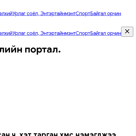
элхий
Урлаг соёл, Энтэртайнмэнт
Спорт
Байгал орчин
элхий
Урлаг соёл, Энтэртайнмэнт
Спорт
Байгал орчин
лийн портал.
н ч, хэт тарган хүмүүс нэмэгджээ