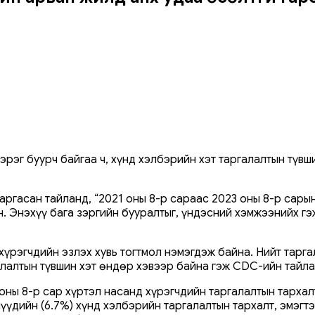
эрэг буурч байгаа ч, хүнд хэлбэрийн хэт таргалалтын түвш
ргасан тайланд, “2021 оны 8-р сараас 2023 оны 8-р сары
 Энэхүү бага зэргийн бууралтыг, үндэсний хэмжээнийх гэ
үрэгчдийн эзлэх хувь тогтмол нэмэгдэж байна. Нийт тарга
алалтын түвшин хэт өндөр хэвээр байна гэж CDC-ийн тайл
 оны 8-р сар хүртэл насанд хүрэгчдийн таргалалтын тарха
үүдийн (6.7%) хүнд хэлбэрийн таргалалтын тархалт, эмэгт