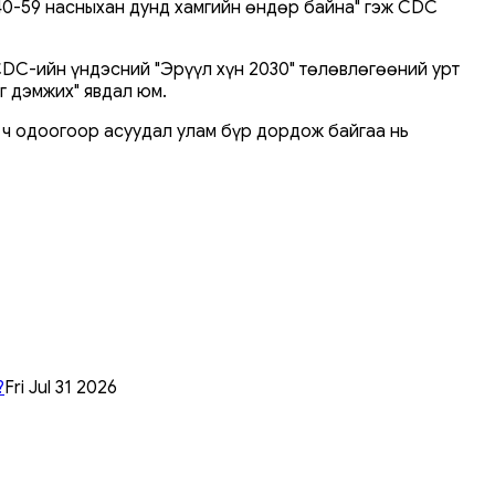
 40-59 насныхан дунд хамгийн өндөр байна" гэж CDC
 CDC-ийн үндэсний "Эрүүл хүн 2030" төлөвлөгөөний урт
г дэмжих" явдал юм.
а ч одоогоор асуудал улам бүр дордож байгаа нь
?
Fri Jul 31 2026