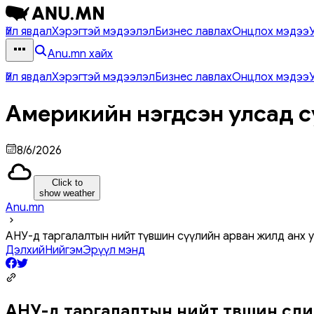
Үйл явдал
Хэрэгтэй мэдээлэл
Бизнес лавлах
Онцлох мэдээ
Anu.mn хайх
Үйл явдал
Хэрэгтэй мэдээлэл
Бизнес лавлах
Онцлох мэдээ
Америкийн нэгдсэн улсад с
8/6/2026
Click to
show weather
Anu.mn
АНУ-д таргалалтын нийт түвшин сүүлийн арван жилд анх уд
Дэлхий
Нийгэм
Эрүүл мэнд
АНУ-д таргалалтын нийт түвшин сүүлий