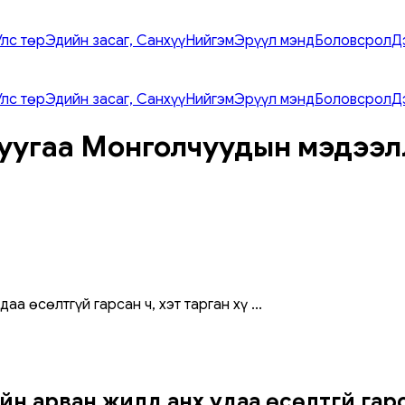
Улс төр
Эдийн засаг, Санхүү
Нийгэм
Эрүүл мэнд
Боловсрол
Д
Улс төр
Эдийн засаг, Санхүү
Нийгэм
Эрүүл мэнд
Боловсрол
Д
уугаа Монголчуудын мэдээл
аа өсөлтгүй гарсан ч, хэт тарган хү
...
н арван жилд анх удаа өсөлтгүй гарса