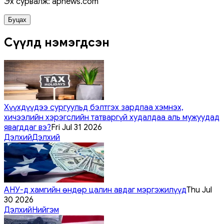
Эх сурвалж: apnews.com
Буцах
Сүүлд нэмэгдсэн
Хүүхдүүдээ сургуульд бэлтгэх зардлаа хэмнэх,
хичээлийн хэрэгслийн татваргүй худалдаа аль мужуудад
явагддаг вэ?
Fri Jul 31 2026
Дэлхий
Дэлхий
АНУ-д хамгийн өндөр цалин авдаг мэргэжилүүд
Thu Jul
30 2026
Дэлхий
Нийгэм