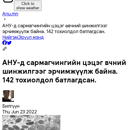
Click to
show weather
Anu.mn
АНУ-д сармагчингийн цэцэг өвчний шинжилгээг
эрчимжүүлж байна. 142 тохиолдол батлагдсан.
Нийгэм
Эрүүл мэнд
АНУ-д сармагчингийн цэцэг өвчний
шинжилгээг эрчимжүүлж байна.
142 тохиолдол батлагдсан.
Билгүүн
Thu Jun 23 2022