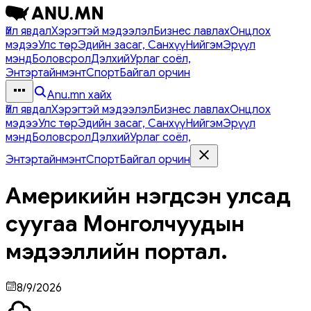
Үйл явдал
Хэрэгтэй мэдээлэл
Бизнес лавлах
Онцлох
мэдээ
Улс төр
Эдийн засаг, Санхүү
Нийгэм
Эрүүл
мэнд
Боловсрол
Дэлхий
Урлаг соёл,
Энтэртайнмэнт
Спорт
Байгал орчин
Anu.mn хайх
Үйл явдал
Хэрэгтэй мэдээлэл
Бизнес лавлах
Онцлох
мэдээ
Улс төр
Эдийн засаг, Санхүү
Нийгэм
Эрүүл
мэнд
Боловсрол
Дэлхий
Урлаг соёл,
Энтэртайнмэнт
Спорт
Байгал орчин
Америкийн нэгдсэн улсад
суугаа Монголчуудын
мэдээллийн портал.
8/9/2026