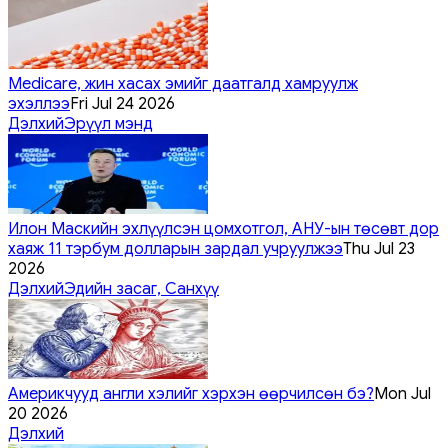
Medicare, жин хасах эмийг даатгалд хамруулж
эхэллээ
Fri Jul 24 2026
Дэлхий
Эрүүл мэнд
Илон Маскийн эхлүүлсэн цомхотгол, АНУ-ын төсөвт дор
хаяж 11 тэрбум долларын зардал учруулжээ
Thu Jul 23
2026
Дэлхий
Эдийн засаг, Санхүү
Америкчууд англи хэлийг хэрхэн өөрчилсөн бэ?
Mon Jul
20 2026
Дэлхий