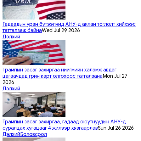
Гадаадын уран бүтээлчид АНУ-д аялан тоглолт хийхээс
татгалзаж байна
Wed Jul 29 2026
Дэлхий
Трампын засаг захиргаа нийгмийн халамж авдаг
цагаачдад грин карт олгохоос татгалзана
Mon Jul 27
2026
Дэлхий
Трампын засаг захиргаа, гадаад оюутнуудын АНУ-д
суралцах хугацааг 4 жилээр хязгаарлав
Sun Jul 26 2026
Дэлхий
Боловсрол