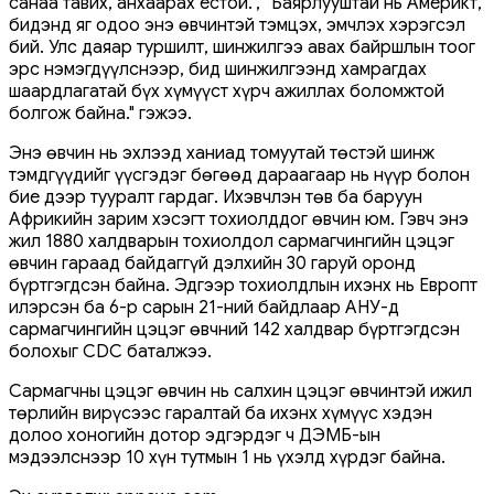
санаа тавих, анхаарах ёстой.", “Баярлууштай нь Америкт,
бидэнд яг одоо энэ өвчинтэй тэмцэх, эмчлэх хэрэгсэл
бий. Улс даяар туршилт, шинжилгээ авах байршлын тоог
эрс нэмэгдүүлснээр, бид шинжилгээнд хамрагдах
шаардлагатай бүх хүмүүст хүрч ажиллах боломжтой
болгож байна." гэжээ.
Энэ өвчин нь эхлээд ханиад томуутай төстэй шинж
тэмдгүүдийг үүсгэдэг бөгөөд дараагаар нь нүүр болон
бие дээр тууралт гардаг. Ихэвчлэн төв ба баруун
Африкийн зарим хэсэгт тохиолддог өвчин юм. Гэвч энэ
жил 1880 халдварын тохиолдол сармагчингийн цэцэг
өвчин гараад байдаггүй дэлхийн 30 гаруй оронд
бүртгэгдсэн байна. Эдгээр тохиолдлын ихэнх нь Европт
илэрсэн ба 6-р сарын 21-ний байдлаар АНУ-д
сармагчингийн цэцэг өвчний 142 халдвар бүртгэгдсэн
болохыг CDC баталжээ.
Сармагчны цэцэг өвчин нь салхин цэцэг өвчинтэй ижил
төрлийн вирүсээс гаралтай ба ихэнх хүмүүс хэдэн
долоо хоногийн дотор эдгэрдэг ч ДЭМБ-ын
мэдээлснээр 10 хүн тутмын 1 нь үхэлд хүрдэг байна.