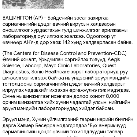
ВАШИНГТОН (AP) - Байденийн засаг захиргаа
сармагчингийн цэцэг өвчний вирусын халдварын
оношилгоог хурдасгахын тулд шинжилгээг арилжааны
лабораториуд руу илгээж эхэлжээ. Одоогоор уг
өвчнөөр АНУ-д дор хаяж 142 хүнд халдварласан байна.
(The Centers for Disease Control and Prevention-CDC)
Өвчний хяналт, Урьдчилан сэргийлэх төвүүд, Aegis
Science, Labcorp, Mayo Clinic Laboratories, Quest
Diagnostics, Sonic Healthcare зэрэг лабораториуд руу
шинжилгээг илгээж байгаа нь үндэсний эрүүл мэндийн
тогтолцооны сармагчингийн цэцэг өвчний халдварыг
илрүүлэх чадавхийг ихээхэн өргөжүүлнэ гэж мэдэгдэв.
Өмнө нь шинжилгээг ихэвчлэн долоо хоногт 8,000
орчим шинжилгээ хийх хүчин чадалтай улсын, нийгмийн
эрүүл мэндийн лабораториудад хийдэг байсан.
Эрүүл мэнд, Хүний ​​​​үйлчилгээний газрын нарийн бичгийн
дарга Хавиер Бесерра мэдэгдэлдээ "Бүх америкчууд
сармагчингийн цэцэг өвчний тохиолдлуудын талаар