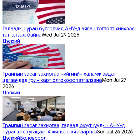
Гадаадын уран бүтээлчид АНУ-д аялан тоглолт хийхээс
татгалзаж байна
Wed Jul 29 2026
Дэлхий
Трампын засаг захиргаа нийгмийн халамж авдаг
цагаачдад грин карт олгохоос татгалзана
Mon Jul 27
2026
Дэлхий
Трампын засаг захиргаа, гадаад оюутнуудын АНУ-д
суралцах хугацааг 4 жилээр хязгаарлав
Sun Jul 26 2026
Дэлхий
Боловсрол