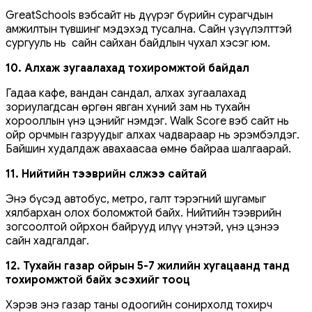
GreatSchools вэбсайт нь дүүрэг бүрийн сурагчдын
амжилтын түвшинг мэдэхэд тусална. Сайн үзүүлэлттэй
сургууль нь сайн сайхан байдлын чухал хэсэг юм.
10. Алхаж зугаалахад тохиромжтой байдал
Гадаа кафе, вандан сандал, алхах зугаалахад
зориулагдсан өргөн явган хүний ​​зам нь тухайн
хорооллын үнэ цэнийг нэмдэг. Walk Score вэб сайт нь
ойр орчмын газруудыг алхах чадвараар нь эрэмбэлдэг.
Байшин худалдаж авахаасаа өмнө байраа шалгаарай.
11. Нийтийн тээврийн сүлжээ сайтай
Энэ бүсэд автобус, метро, ​​галт тэрэгний шугамыг
хялбархан олох боломжтой байх. Нийтийн тээврийн
зогсоолтой ойрхон байрууд илүү үнэтэй, үнэ цэнээ
сайн хадгалдаг.
12. Тухайн газар ойрын 5-7 жилийн хугацаанд танд
тохиромжтой байх эсэхийг тооц
Хэрэв энэ газар таны одоогийн сонирхолд тохирч