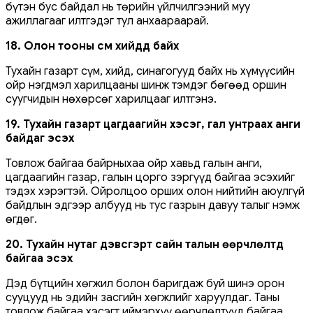
бүтэн бус байдал нь төрийн үйлчилгээний муу
ажиллагааг илтгэдэг тул анхаараарай.
18. Олон тооны сүм хийдүүд байх
Тухайн газарт сүм, хийд, синагогууд байх нь хүмүүсийн
ойр нэгдмэл харилцааны шинж тэмдэг бөгөөд оршин
суугчидын нөхөрсөг харилцааг илтгэнэ.
19. Тухайн газарт цагдаагийн хэсэг, гал унтраах анги
байдаг эсэх
Товлож байгаа байрныхаа ойр хавьд галын анги,
цагдаагийн газар, галын цорго зэргүүд байгаа эсэхийг
тэдэх хэрэгтэй. Ойролцоо орших олон нийтийн аюулгүй
байдлын эдгээр албууд нь тус газрын давуу талыг нэмж
өгдөг.
20. Тухайн нутаг дэвсгэрт сайн талын өөрчлөлтүүд
байгаа эсэх
Дэд бүтцийн хөгжил болон баригдаж буй шинэ орон
сууцууд нь эдийн засгийн хөгжлийг харуулдаг. Таны
товлож байгаа хэсэгт иймэрхүү өөрчлөлтүүд байгаа