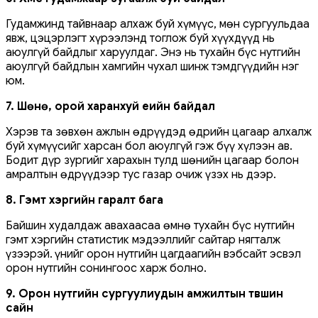
Гудамжинд тайвнаар алхаж буй хүмүүс, мөн сургуульдаа
явж, цэцэрлэгт хүрээлэнд тоглож буй хүүхдүүд нь
аюулгүй байдлыг харуулдаг. Энэ нь тухайн бүс нутгийн
аюулгүй байдлын хамгийн чухал шинж тэмдгүүдийн нэг
юм.
7. Шөнө, орой харанхуй үеийн байдал
Хэрэв та зөвхөн ажлын өдрүүдэд өдрийн цагаар алхалж
буй хүмүүсийг харсан бол аюулгүй гэж бүү хүлээн ав.
Бодит дүр зургийг харахын тулд шөнийн цагаар болон
амралтын өдрүүдээр тус газар очиж үзэх нь дээр.
8. Гэмт хэргийн гаралт бага
Байшин худалдаж авахаасаа өмнө тухайн бүс нутгийн
гэмт хэргийн статистик мэдээллийг сайтар нягталж
үзээрэй. Үүнийг орон нутгийн цагдаагийн вэбсайт эсвэл
орон нутгийн сонингоос харж болно.
9. Орон нутгийн сургуулиудын амжилтын түвшин
сайн