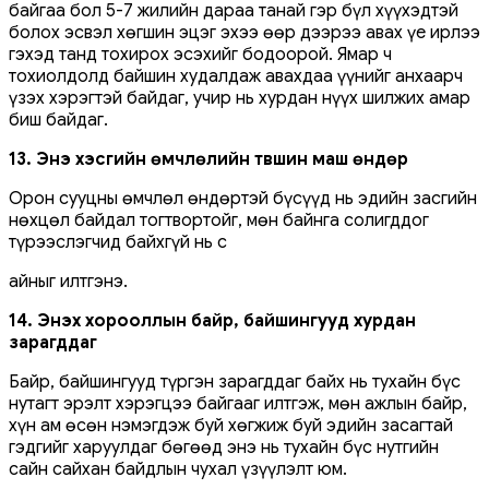
байгаа бол 5-7 жилийн дараа танай гэр бүл хүүхэдтэй
болох эсвэл хөгшин эцэг эхээ өөр дээрээ авах үе ирлээ
гэхэд танд тохирох эсэхийг бодоорой. Ямар ч
тохиолдолд байшин худалдаж авахдаа үүнийг анхаарч
үзэх хэрэгтэй байдаг, учир нь хурдан нүүх шилжих амар
биш байдаг.
13. Энэ хэсгийн өмчлөлийн түвшин маш өндөр
Орон сууцны өмчлөл өндөртэй бүсүүд нь эдийн засгийн
нөхцөл байдал тогтвортойг, мөн байнга солигддог
түрээслэгчид байхгүй нь с
айныг илтгэнэ.
14. Энэхүү хорооллын байр, байшингууд хурдан
зарагддаг
Байр, байшингууд түргэн зарагддаг байх нь тухайн бүс
нутагт эрэлт хэрэгцээ байгааг илтгэж, мөн ажлын байр,
хүн ам өсөн нэмэгдэж буй хөгжиж буй эдийн засагтай
гэдгийг харуулдаг бөгөөд энэ нь тухайн бүс нутгийн
сайн сайхан байдлын чухал үзүүлэлт юм.