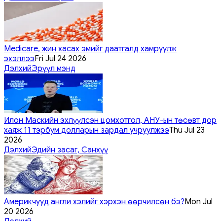
Medicare, жин хасах эмийг даатгалд хамруулж
эхэллээ
Fri Jul 24 2026
Дэлхий
Эрүүл мэнд
Илон Маскийн эхлүүлсэн цомхотгол, АНУ-ын төсөвт дор
хаяж 11 тэрбум долларын зардал учруулжээ
Thu Jul 23
2026
Дэлхий
Эдийн засаг, Санхүү
Америкчууд англи хэлийг хэрхэн өөрчилсөн бэ?
Mon Jul
20 2026