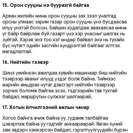
15. Орон сууцны үнэ буурахгүй байгаа
Арван жилийн өмнө орон сууцны зах зээл уналтад
орсны улмаас зарим газар орон сууцны үнэ бусдаасаа
илүү үнэтэй болсон. Байшин худалдаж авахаасаа өмнө
уг байр байрлаж буй газарт үнэ хэр унасныг шалгах нь
зүйтэй. Хэрэв энэ тоо хэт өндөр байвал энэ нь тухайн
бүс нутагт эдийн засгийн хүндрэлтэй байгааг илтгэх
магадлалтай.
16. Нийтийн тээвэр
Шинэ үеийнхэн ажилдаа хувийн машинаар биш нийтийн
тээврээр явахыг илүүд үздэг болж байна. Тиймээс
өөрийн амьдрах нутаг дэвсгэрт нийтийн тээврээр
зорчих боломж байгаа эсэх, тэдгээрийн тав тухтай
байдал, маршрутын сүлжээг шалгаарай.
17. Хотын үйлчилгээний ажлын чанар
Хогоо байнга ачиж байна уу, гудамж талбайгаа
цэвэрлэж байна уу гэдгийг анхаараарай. Явган хүний ​​
зам эвдэрч хэмхэрсэн байдал, гэрэлтүүлгүүдийн бүрэн