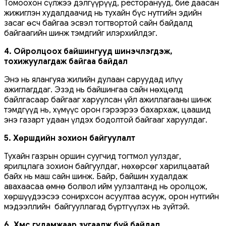
Томоохон сүлжээ дэлгүүрүүд, ресторанууд, бие даасан
жижиглэн худалдаачид нь тухайн бүс нутгийн эдийн
засаг өсч байгаа эсвэл тогтвортой сайн байдалд
байгаагийн шинж тэмдгийг илэрхийлдэг.
4. Ойролцоох байшингууд шинэчлэгдэж,
тохижуулагдаж байгаа байдал
Энэ нь ялангуяа жилийн дулаан саруудад илүү
ажиглагддаг. Эзэд нь байшингаа сайн нөхцөлд
байлгасаар байгааг харуулсан үйл ажиллагааны шинж
тэмдгүүд нь, хүмүүс орон гэрээрээ бахархаж, цаашид
энэ газарт удаан үлдэх бодолтой байгааг харуулдаг.
5. Хөршүүдийн зохион байгуулалт
Тухайн газрын оршин суугчид тогтмол уулздаг,
ярилцлага зохион байгуулдаг, нөхөрсөг харилцаатай
байх нь маш сайн шинж. Байр, байшин худалдаж
авахаасаа өмнө болвол ийм уулзалтанд нь оролцож,
хөршүүдээсээ сонирхсон асуултаа асууж, орон нутгийн
мэдээллийн байгууллагад бүртгүүлэх нь зүйтэй.
6. Хүмүүс гудамжаар зугаалж буй байдал