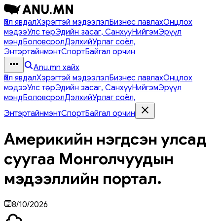
Үйл явдал
Хэрэгтэй мэдээлэл
Бизнес лавлах
Онцлох
мэдээ
Улс төр
Эдийн засаг, Санхүү
Нийгэм
Эрүүл
мэнд
Боловсрол
Дэлхий
Урлаг соёл,
Энтэртайнмэнт
Спорт
Байгал орчин
Anu.mn хайх
Үйл явдал
Хэрэгтэй мэдээлэл
Бизнес лавлах
Онцлох
мэдээ
Улс төр
Эдийн засаг, Санхүү
Нийгэм
Эрүүл
мэнд
Боловсрол
Дэлхий
Урлаг соёл,
Энтэртайнмэнт
Спорт
Байгал орчин
Америкийн нэгдсэн улсад
суугаа Монголчуудын
мэдээллийн портал.
8/10/2026