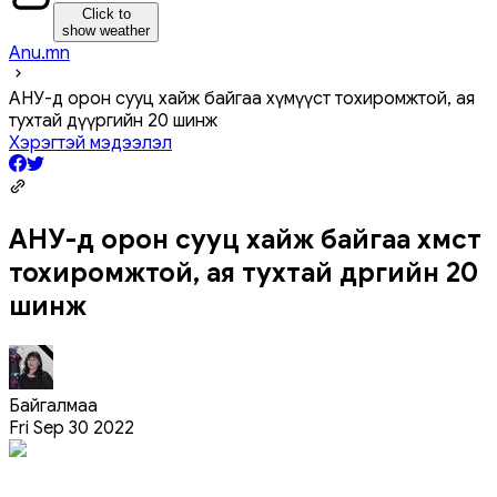
Click to
show weather
Anu.mn
АНУ-д орон сууц хайж байгаа хүмүүст тохиромжтой, ая
тухтай дүүргийн 20 шинж
Хэрэгтэй мэдээлэл
АНУ-д орон сууц хайж байгаа хүмүүст
тохиромжтой, ая тухтай дүүргийн 20
шинж
Байгалмаа
Fri Sep 30 2022