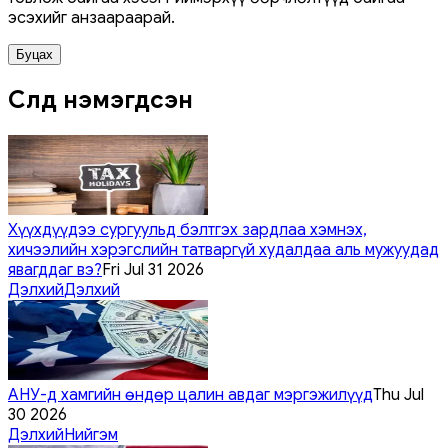
эсэхийг анзаараарай.
Буцах
Сүүлд нэмэгдсэн
Хүүхдүүдээ сургуульд бэлтгэх зардлаа хэмнэх,
хичээлийн хэрэгслийн татваргүй худалдаа аль мужуудад
явагддаг вэ?
Fri Jul 31 2026
Дэлхий
Дэлхий
АНУ-д хамгийн өндөр цалин авдаг мэргэжилүүд
Thu Jul
30 2026
Дэлхий
Нийгэм