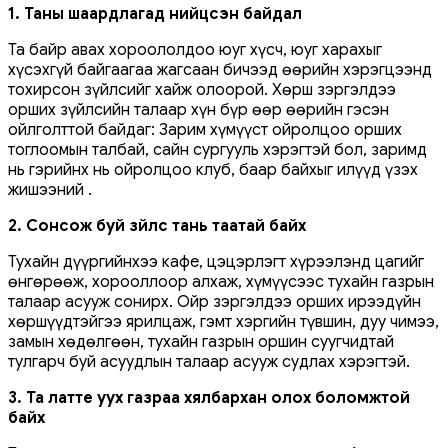
1. Таны шаардлагад нийцсэн байдал
Та байр авах хороололдоо юуг хүсч, юуг харахыг
хүсэхгүй байгаагаа жагсаан бичээд өөрийн хэрэгцээнд
тохирсон зүйлсийг хайж олоорой. Хөрш зэргэлдээ
орших зүйлсийн талаар хүн бүр өөр өөрийн гэсэн
ойлголттой байдаг: Зарим хүмүүст ойролцоо орших
тоглоомын талбай, сайн сургууль хэрэгтэй бол, заримд
нь гэрийнх нь ойролцоо клуб, баар байхыг илүүд үзэх
жишээний .
2. Сонсож буй зүйлс тань таатай байх
Тухайн дүүргийнхээ кафе, цэцэрлэгт хүрээлэнд цагийг
өнгөрөөж, хорооллоор алхаж, хүмүүсээс тухайн газрын
талаар асууж сонирх. Ойр зэргэлдээ орших ирээдүйн
хөршүүдтэйгээ ярилцаж, гэмт хэргийн түвшин, дуу чимээ,
замын хөдөлгөөн, тухайн газрын оршин суугчидтай
тулгарч буй асуудлын талаар асууж судлах хэрэгтэй.
3. Та латте уух газраа хялбархан олох боломжтой
байх