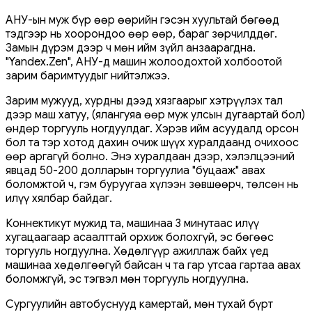
АНУ-ын муж бүр өөр өөрийн гэсэн хуультай бөгөөд
тэдгээр нь хоорондоо өөр өөр, бараг зөрчилддөг.
Замын дүрэм дээр ч мөн ийм зүйл анзаарагдна.
"Yandex.Zen", АНУ-д машин жолоодохтой холбоотой
зарим баримтуудыг нийтэлжээ.
Зарим мужууд, хурдны дээд хязгаарыг хэтрүүлэх тал
дээр маш хатуу, (ялангуяа өөр муж улсын дугаартай бол)
өндөр торгууль ногдуулдаг. Хэрэв ийм асуудалд орсон
бол та тэр хотод дахин очиж шүүх хуралдаанд очихоос
өөр аргагүй болно. Энэ хуралдаан дээр, хэлэлцээний
явцад 50-200 долларын торгуулиа "буцааж" авах
боломжтой ч, гэм буруугаа хүлээн зөвшөөрч, төлсөн нь
илүү хялбар байдаг.
Коннектикут мужид та, машинаа 3 минутаас илүү
хугацаагаар асаалттай орхиж болохгүй, эс бөгөөс
торгууль ногдуулна. Хөдөлгүүр ажиллаж байх үед
машинаа хөдөлгөөгүй байсан ч та гар утсаа гартаа авах
боломжгүй, эс тэгвэл мөн торгууль ногдуулна.
Сургуулийн автобуснууд камертай, мөн тухай бүрт