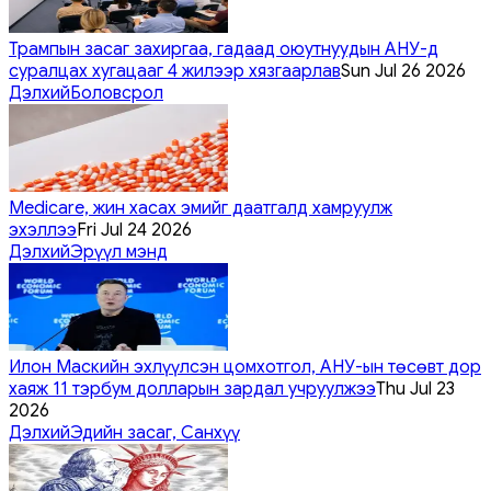
Трампын засаг захиргаа, гадаад оюутнуудын АНУ-д
суралцах хугацааг 4 жилээр хязгаарлав
Sun Jul 26 2026
Дэлхий
Боловсрол
Medicare, жин хасах эмийг даатгалд хамруулж
эхэллээ
Fri Jul 24 2026
Дэлхий
Эрүүл мэнд
Илон Маскийн эхлүүлсэн цомхотгол, АНУ-ын төсөвт дор
хаяж 11 тэрбум долларын зардал учруулжээ
Thu Jul 23
2026
Дэлхий
Эдийн засаг, Санхүү