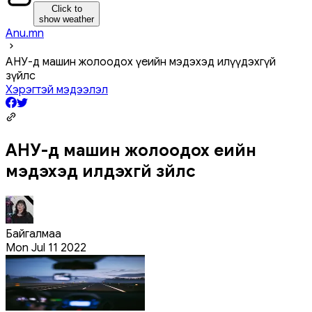
Click to
show weather
Anu.mn
АНУ-д машин жолоодох үеийн мэдэхэд илүүдэхгүй
зүйлс
Хэрэгтэй мэдээлэл
АНУ-д машин жолоодох үеийн
мэдэхэд илүүдэхгүй зүйлс
Байгалмаа
Mon Jul 11 2022