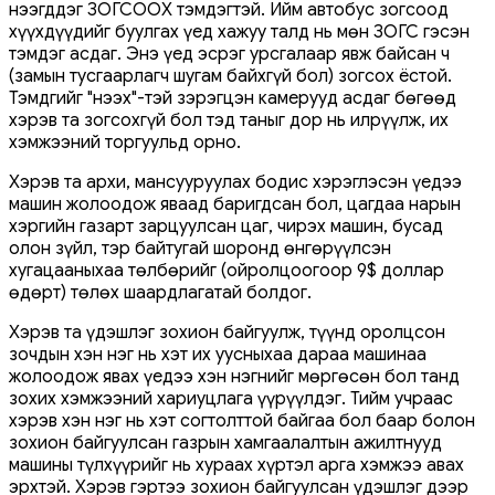
нээгддэг ЗОГСООХ тэмдэгтэй. Ийм автобус зогсоод
хүүхдүүдийг буулгах үед хажуу талд нь мөн ЗОГС гэсэн
тэмдэг асдаг. Энэ үед эсрэг урсгалаар явж байсан ч
(замын тусгаарлагч шугам байхгүй бол) зогсох ёстой.
Тэмдгийг "нээх"-тэй зэрэгцэн камерууд асдаг бөгөөд
хэрэв та зогсохгүй бол тэд таныг дор нь илрүүлж, их
хэмжээний торгуульд орно.
Хэрэв та архи, мансууруулах бодис хэрэглэсэн үедээ
машин жолоодож яваад баригдсан бол, цагдаа нарын
хэргийн газарт зарцуулсан цаг, чирэх машин, бусад
олон зүйл, тэр байтугай шоронд өнгөрүүлсэн
хугацааныхаа төлбөрийг (ойролцоогоор 9$ доллар
өдөрт) төлөх шаардлагатай болдог.
Хэрэв та үдэшлэг зохион байгуулж, түүнд оролцсон
зочдын хэн нэг нь хэт их уусныхаа дараа машинаа
жолоодож явах үедээ хэн нэгнийг мөргөсөн бол танд
зохих хэмжээний хариуцлага үүрүүлдэг. Тийм учраас
хэрэв хэн нэг нь хэт согтолттой байгаа бол баар болон
зохион байгуулсан газрын хамгаалалтын ажилтнууд
машины түлхүүрийг нь хураах хүртэл арга хэмжээ авах
эрхтэй. Хэрэв гэртээ зохион байгуулсан үдэшлэг дээр