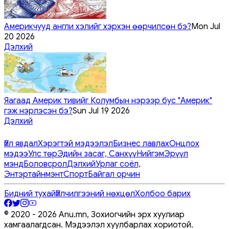
Америкчууд англи хэлийг хэрхэн өөрчилсөн бэ?
Mon Jul
20 2026
Дэлхий
Яагаад Америк тивийг Колумбын нэрээр бус "Америк"
гэж нэрлэсэн бэ?
Sun Jul 19 2026
Дэлхий
Үйл явдал
Хэрэгтэй мэдээлэл
Бизнес лавлах
Онцлох
мэдээ
Улс төр
Эдийн засаг, Санхүү
Нийгэм
Эрүүл
мэнд
Боловсрол
Дэлхий
Урлаг соёл,
Энтэртайнмэнт
Спорт
Байгал орчин
Бидний тухай
Үйлчилгээний нөхцөл
Холбоо барих
© 2020 -
2026
Anu.mn, Зохиогчийн эрх хуулиар
хамгаалагдсан. Мэдээлэл хуулбарлах хориотой.