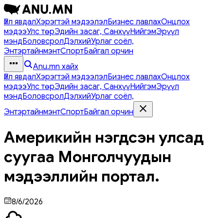
Үйл явдал
Хэрэгтэй мэдээлэл
Бизнес лавлах
Онцлох
мэдээ
Улс төр
Эдийн засаг, Санхүү
Нийгэм
Эрүүл
мэнд
Боловсрол
Дэлхий
Урлаг соёл,
Энтэртайнмэнт
Спорт
Байгал орчин
Anu.mn хайх
Үйл явдал
Хэрэгтэй мэдээлэл
Бизнес лавлах
Онцлох
мэдээ
Улс төр
Эдийн засаг, Санхүү
Нийгэм
Эрүүл
мэнд
Боловсрол
Дэлхий
Урлаг соёл,
Энтэртайнмэнт
Спорт
Байгал орчин
Америкийн нэгдсэн улсад
суугаа Монголчуудын
мэдээллийн портал.
8/6/2026