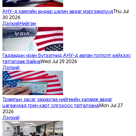
АНУ-д хамгийн өндөр цалин авдаг мэргэжилүүд
Thu Jul
30 2026
Дэлхий
Нийгэм
Гадаадын уран бүтээлчид АНУ-д аялан тоглолт хийхээс
татгалзаж байна
Wed Jul 29 2026
Дэлхий
Трампын засаг захиргаа нийгмийн халамж авдаг
цагаачдад грин карт олгохоос татгалзана
Mon Jul 27
2026
Дэлхий