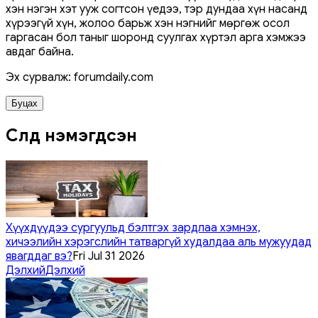
хэн нэгэн хэт ууж согтсон үедээ, тэр дундаа хүн насанд
хүрээгүй хүн, жолоо барьж хэн нэгнийг мөргөж осол
гаргасан бол таныг шоронд суулгах хүртэл арга хэмжээ
авдаг байна.
Эх сурвалж: forumdaily.com
Буцах
Сүүлд нэмэгдсэн
Хүүхдүүдээ сургуульд бэлтгэх зардлаа хэмнэх,
хичээлийн хэрэгслийн татваргүй худалдаа аль мужуудад
явагддаг вэ?
Fri Jul 31 2026
Дэлхий
Дэлхий