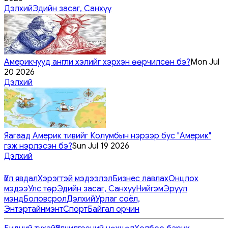
Дэлхий
Эдийн засаг, Санхүү
Америкчууд англи хэлийг хэрхэн өөрчилсөн бэ?
Mon Jul
20 2026
Дэлхий
Яагаад Америк тивийг Колумбын нэрээр бус "Америк"
гэж нэрлэсэн бэ?
Sun Jul 19 2026
Дэлхий
Үйл явдал
Хэрэгтэй мэдээлэл
Бизнес лавлах
Онцлох
мэдээ
Улс төр
Эдийн засаг, Санхүү
Нийгэм
Эрүүл
мэнд
Боловсрол
Дэлхий
Урлаг соёл,
Энтэртайнмэнт
Спорт
Байгал орчин