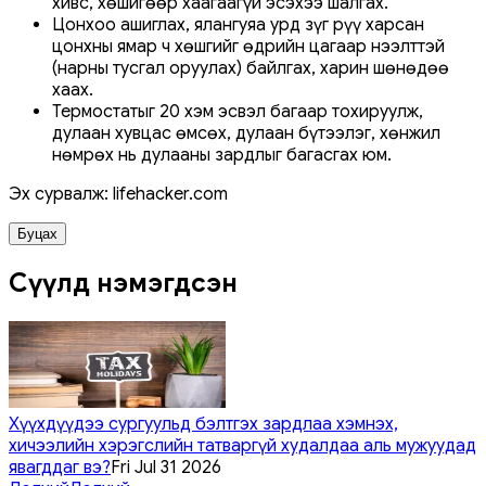
хивс, хөшигөөр хаагаагүй эсэхээ шалгах.
Цонхоо ашиглах, ялангуяа урд зүг рүү харсан
цонхны ямар ч хөшгийг өдрийн цагаар нээлттэй
(нарны тусгал оруулах) байлгах, харин шөнөдөө
хаах.
Термостатыг 20 хэм эсвэл багаар тохируулж,
дулаан хувцас өмсөх, дулаан бүтээлэг, хөнжил
нөмрөх нь дулааны зардлыг багасгах юм.
Эх сурвалж: lifehacker.com
Буцах
Сүүлд нэмэгдсэн
Хүүхдүүдээ сургуульд бэлтгэх зардлаа хэмнэх,
хичээлийн хэрэгслийн татваргүй худалдаа аль мужуудад
явагддаг вэ?
Fri Jul 31 2026