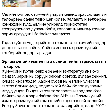
Өвлийн хүйтэн, сэрүүний улирал хаяанд ирж, халаалтын
төлбөртөө санаа тавих цаг ирлээ. Халаалтын төлбөрөө
хэмнэхийн тулд, өвлийн улиралд термостатаа
тохируулснаар дулаан байж, халаалтын мөнгөө хэмнэх
зарим аргуудыг LifeHacker зөвлөжээ.
Гадаа хүйтэн үед гэрийнхээ термостатыг хамгийн өндөр
дээр нь тавих сайн ч, байнга ингэх нь эрчим хүчний
төлбөрийг өндөр гаргадаг.
Эрчим хүчний хэмнэлттэй өвлийн үеийн термостатын
тохиргоо
Хүмүүсийн тухтай байх өрөөний температур янз бүр
байдаг. Зарим нь сэрүүн байхыг сонгож, дулаан хөнжил,
хувцас хэрэглэдэг. Харин бусад нь, өвлийн улиралд
гэртээ богино өмд, подволктой байж болох дулааныг
илүүд үздэг. Гэхдээ хэрэв та халаалтын зардлаа бага
байлгахад анхаарч байгаа бол АНУ-ын Эрчим хүчний
яамны эрчим хүчний хэмнэлтийн хэрэглээний нөөцийн
Energy Saver төвөөс, термостатаа өдрийн цагаар 20°C-т