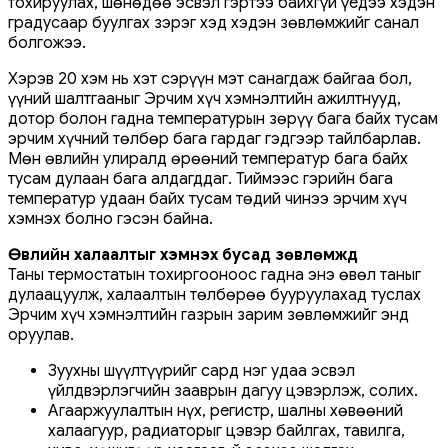
тохируулах, шөнөдөө эсвэл гэртээ байхгүй үедээ хэдэн
градусаар буулгах зэрэг хэд хэдэн зөвлөмжийг санал
болгожээ.
Хэрэв 20 хэм нь хэт сэрүүн мэт санагдаж байгаа бол,
үүний шалтгааныг Эрчим хүч хэмнэлтийн ажилтнууд,
дотор болон гадна температурын зөрүү бага байх тусам
эрчим хүчний төлбөр бага гардаг гэдгээр тайлбарлав.
Мөн өвлийн улиралд өрөөний температур бага байх
тусам дулаан бага алдагддаг. Тиймээс гэрийн бага
температур удаан байх тусам төдий чинээ эрчим хүч
хэмнэх болно гэсэн байна.
Өвлийн халаалтыг хэмнэх бусад зөвлөмжүүд
Таны термостатын тохиргооноос гадна энэ өвөл таныг
дулаацуулж, халаалтын төлбөрөө бууруулахад туслах
Эрчим хүч хэмнэлтийн газрын зарим зөвлөмжийг энд
оруулав.
Зуухны шүүлтүүрийг сард нэг удаа эсвэл
үйлдвэрлэгчийн зааврын дагуу цэвэрлэж, солих.
Агааржуулалтын нүх, регистр, шалны хөвөөний
халаагуур, радиаторыг цэвэр байлгах, тавилга,