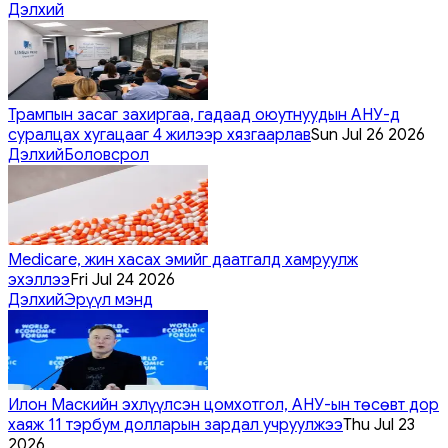
Дэлхий
Трампын засаг захиргаа, гадаад оюутнуудын АНУ-д
суралцах хугацааг 4 жилээр хязгаарлав
Sun Jul 26 2026
Дэлхий
Боловсрол
Medicare, жин хасах эмийг даатгалд хамруулж
эхэллээ
Fri Jul 24 2026
Дэлхий
Эрүүл мэнд
Илон Маскийн эхлүүлсэн цомхотгол, АНУ-ын төсөвт дор
хаяж 11 тэрбум долларын зардал учруулжээ
Thu Jul 23
2026