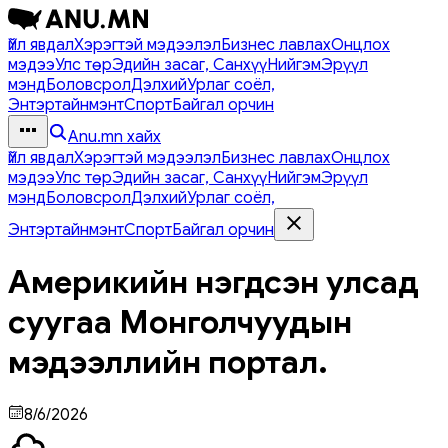
Үйл явдал
Хэрэгтэй мэдээлэл
Бизнес лавлах
Онцлох
мэдээ
Улс төр
Эдийн засаг, Санхүү
Нийгэм
Эрүүл
мэнд
Боловсрол
Дэлхий
Урлаг соёл,
Энтэртайнмэнт
Спорт
Байгал орчин
Anu.mn хайх
Үйл явдал
Хэрэгтэй мэдээлэл
Бизнес лавлах
Онцлох
мэдээ
Улс төр
Эдийн засаг, Санхүү
Нийгэм
Эрүүл
мэнд
Боловсрол
Дэлхий
Урлаг соёл,
Энтэртайнмэнт
Спорт
Байгал орчин
Америкийн нэгдсэн улсад
суугаа Монголчуудын
мэдээллийн портал.
8/6/2026