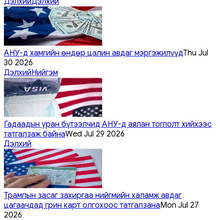
Дэлхий
Дэлхий
АНУ-д хамгийн өндөр цалин авдаг мэргэжилүүд
Thu Jul
30 2026
Дэлхий
Нийгэм
Гадаадын уран бүтээлчид АНУ-д аялан тоглолт хийхээс
татгалзаж байна
Wed Jul 29 2026
Дэлхий
Трампын засаг захиргаа нийгмийн халамж авдаг
цагаачдад грин карт олгохоос татгалзана
Mon Jul 27
2026