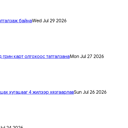
атгалзаж байна
Wed Jul 29 2026
 грин карт олгохоос татгалзана
Mon Jul 27 2026
цах хугацааг 4 жилээр хязгаарлав
Sun Jul 26 2026
 Jul 24 2026