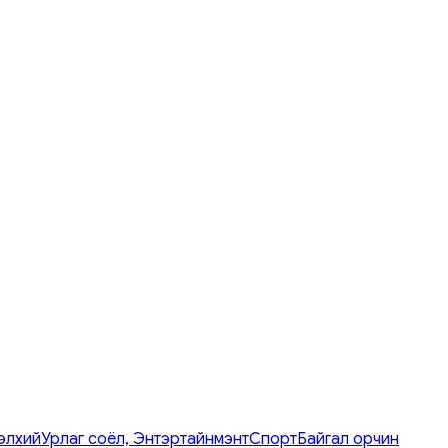
элхий
Урлаг соёл, Энтэртайнмэнт
Спорт
Байгал орчин