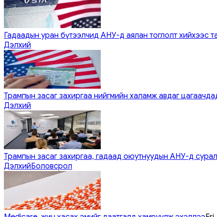
Гадаадын уран бүтээлчид АНУ-д аялан тоглолт хийхээс т
Дэлхий
Трампын засаг захиргаа нийгмийн халамж авдаг цагаачдад
Дэлхий
Трампын засаг захиргаа, гадаад оюутнуудын АНУ-д сурал
Дэлхий
Боловсрол
Medicare, жин хасах эмийг даатгалд хамруулж эхэллээ
Fri