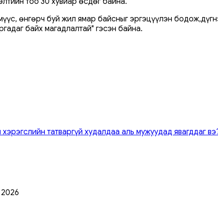
элтийн тоо 30 хувиар өсдөг байна.
үмүүс, өнгөрч буй жил ямар байсныг эргэцүүлэн бодож,дүг
гадаг байх магадлалтай" гэсэн байна.
 хэрэгслийн татваргүй худалдаа аль мужуудад явагддаг вэ
0 2026