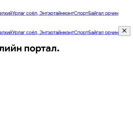
элхий
Урлаг соёл, Энтэртайнмэнт
Спорт
Байгал орчин
элхий
Урлаг соёл, Энтэртайнмэнт
Спорт
Байгал орчин
лийн портал.