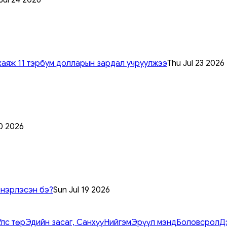
хаяж 11 тэрбум долларын зардал учруулжээ
Thu Jul 23 2026
0 2026
 нэрлэсэн бэ?
Sun Jul 19 2026
Улс төр
Эдийн засаг, Санхүү
Нийгэм
Эрүүл мэнд
Боловсрол
Д