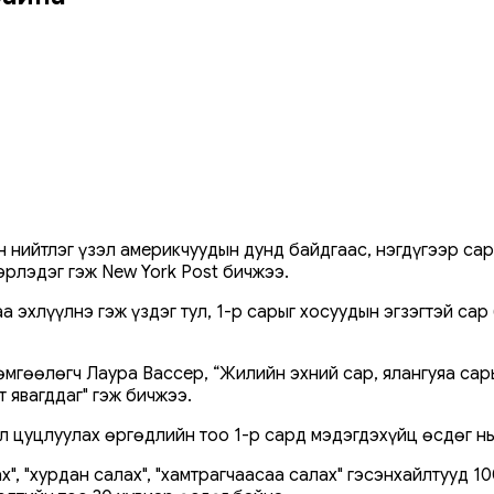
н нийтлэг үзэл америкчуудын дунд байдгаас, нэгдүгээр са
эрлэдэг гэж New York Post бичжээ.
эхлүүлнэ гэж үздэг тул, 1-р сарыг хосуудын эгзэгтэй сар 
гөөлөгч Лаура Вассер, “Жилийн эхний сар, ялангуяа сарын
 явагддаг" гэж бичжээ.
л цуцлуулах өргөдлийн тоо 1-р сард мэдэгдэхүйц өсдөг нь
х", "хурдан салах", "хамтрагчаасаа салах" гэсэнхайлтууд 