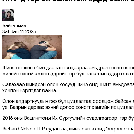
Байгалмаа
Sat Jan 11 2025
Шинэ он, шинэ бие даасан ганцаараа амьдрал гэсэн нэгэ
жилийн эхний ажлын өдрийг гэр бүл салалтын өдөр гэж н
Салахаар шийдсэн олон хосууд шинэ онд, шинэ амьдралаа 
хочлон нэрлэдэг байна.
Олон алдартнуудын гэр бүл цуцлалтад оролцож байсан өм
үе. Баярын дараах эхний долоо хоногт хамгийн их цуцлалт
2016 оны Вашингтоны Их Сургуулийн судалгаагаар, гэр бү
Richard Nelson LLP судалгаа, шинэ оны эхэнд "өөрөө сала