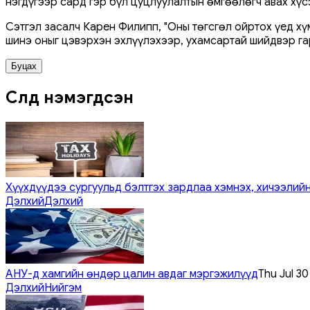
нэгдүгээр сард гэр бүл цуцлуулалтын өмгөөлөгч авах хүс
Сэтгэл засалч Карен Филипп, "Оны төгсгөл ойртох үед х
шинэ оныг цэвэрхэн эхлүүлэхээр, ухамсартай шийдвэр гар
Буцах
Сүүлд нэмэгдсэн
Хүүхдүүдээ сургуульд бэлтгэх зардлаа хэмнэх, хичээлийн
Дэлхий
Дэлхий
АНУ-д хамгийн өндөр цалин авдаг мэргэжилүүд
Thu Jul 3
Дэлхий
Нийгэм