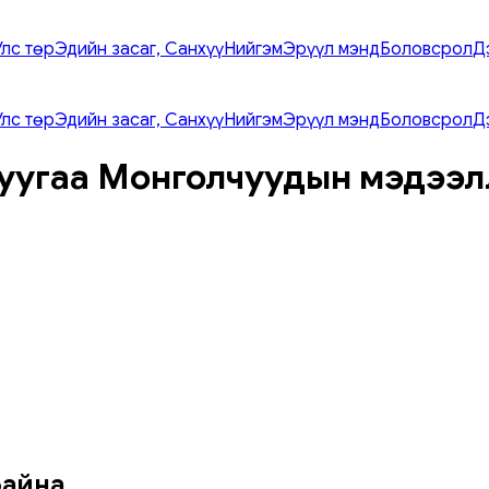
Улс төр
Эдийн засаг, Санхүү
Нийгэм
Эрүүл мэнд
Боловсрол
Д
Улс төр
Эдийн засаг, Санхүү
Нийгэм
Эрүүл мэнд
Боловсрол
Д
уугаа Монголчуудын мэдээл
байна