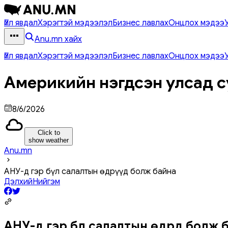
Үйл явдал
Хэрэгтэй мэдээлэл
Бизнес лавлах
Онцлох мэдээ
Anu.mn хайх
Үйл явдал
Хэрэгтэй мэдээлэл
Бизнес лавлах
Онцлох мэдээ
Америкийн нэгдсэн улсад с
8/6/2026
Click to
show weather
Anu.mn
АНУ-д гэр бүл салалтын өдрүүд болж байна
Дэлхий
Нийгэм
АНУ-д гэр бүл салалтын өдрүүд болж 