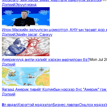
Дэлхий
Эрүүл мэнд
Илон Маскийн эхлүүлсэн цомхотгол, АНУ-ын төсөвт дор 
Дэлхий
Эдийн засаг, Санхүү
Америкчууд англи хэлийг хэрхэн өөрчилсөн бэ?
Mon Jul 2
Дэлхий
Яагаад Америк тивийг Колумбын нэрээр бус "Америк" гэж
Дэлхий
Үйл явдал
Хэрэгтэй мэдээлэл
Бизнес лавлах
Онцлох мэдээ