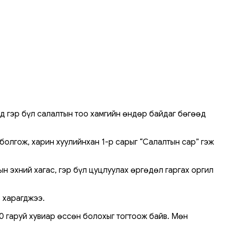
рд гэр бүл салалтын тоо хамгийн өндөр байдаг бөгөөд
болгож, харин хуулийнхан 1-р сарыг “Салалтын сар” гэж
 эхний хагас, гэр бүл цуцлуулах өргөдөл гаргах оргил
 харагджээ.
100 гаруй хувиар өссөн болохыг тогтоож байв. Мөн