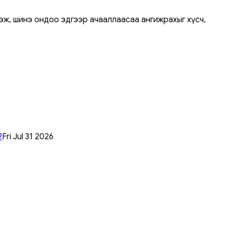
нэж, шинэ ондоо эдгээр ачааллаасаа ангижрахыг хүсч,
?
Fri Jul 31 2026