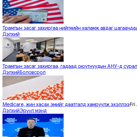
Трампын засаг захиргаа нийгмийн халамж авдаг цагаачдад
Дэлхий
Трампын засаг захиргаа, гадаад оюутнуудын АНУ-д сурал
Дэлхий
Боловсрол
Medicare, жин хасах эмийг даатгалд хамруулж эхэллээ
Fri
Дэлхий
Эрүүл мэнд