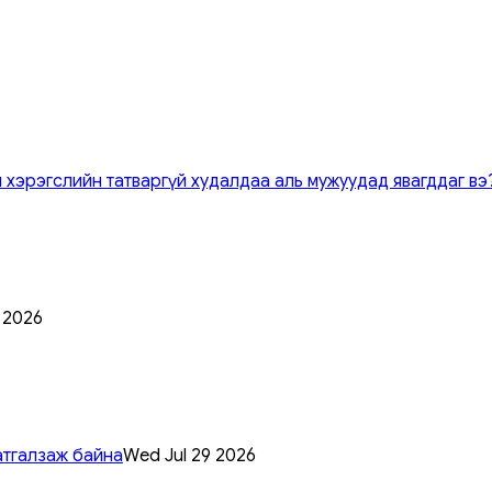
 хэрэгслийн татваргүй худалдаа аль мужуудад явагддаг вэ
0 2026
атгалзаж байна
Wed Jul 29 2026