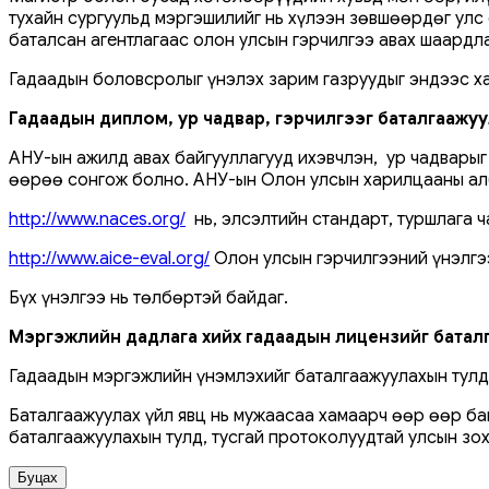
тухайн сургуульд мэргэшилийг нь хүлээн зөвшөөрдөг улс
баталсан агентлагаас олон улсын гэрчилгээ авах шаардла
Гадаадын боловсролыг үнэлэх зарим газруудыг эндээс 
Гадаадын диплом, ур чадвар, гэрчилгээг баталгаажуу
АНУ-ын ажилд авах байгууллагууд ихэвчлэн, ур чадварыг
өөрөө сонгож болно. АНУ-ын Олон улсын харилцааны алб
http://www.naces.org/
нь, элсэлтийн стандарт, туршлага 
http://www.aice-eval.org/
Олон улсын гэрчилгээний үнэлгээ
Бүх үнэлгээ нь төлбөртэй байдаг.
Мэргэжлийн дадлага хийх гадаадын лицензийг батал
Гадаадын мэргэжлийн үнэмлэхийг баталгаажуулахын тулд 
Баталгаажуулах үйл явц нь мужаасаа хамаарч өөр өөр ба
баталгаажуулахын тулд, тусгай протоколуудтай улсын зо
Буцах