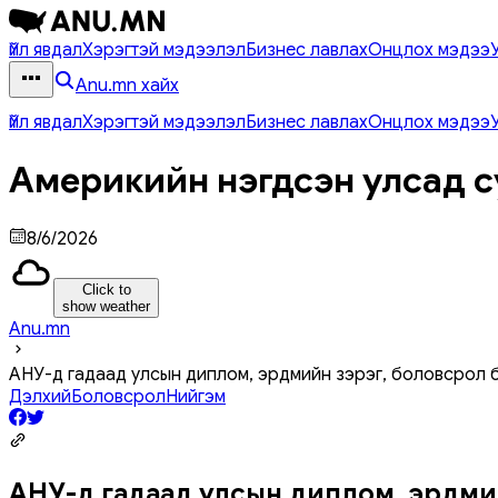
Үйл явдал
Хэрэгтэй мэдээлэл
Бизнес лавлах
Онцлох мэдээ
Anu.mn хайх
Үйл явдал
Хэрэгтэй мэдээлэл
Бизнес лавлах
Онцлох мэдээ
Америкийн нэгдсэн улсад с
8/6/2026
Click to
show weather
Anu.mn
АНУ-д гадаад улсын диплом, эрдмийн зэрэг, боловсрол 
Дэлхий
Боловсрол
Нийгэм
АНУ-д гадаад улсын диплом, эрдми