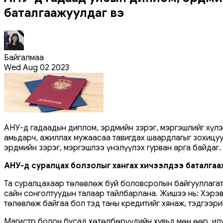
баталгаажуулдаг вэ
Байгалмаа
Wed Aug 02 2023
АНУ-д гадаадын диплом, эрдмийн зэрэг, мэргэшлийг хүлэ
амьдарч, ажиллах мужаасаа тавигдах шаардлагыг зохицу
эрдмийн зэрэг, мэргэшлээ үнэлүүлэх гурван арга байдаг.
АНУ-д суралцах болзолыг хангах хичээлүүдээ баталга
Та суралцахаар төлөвлөж буй боловсролын байгууллагат
сайн сонголтуудын талаар тайлбарлана. Жишээ нь: Хэрэв
төлөвлөж байгаа бол тэд таны кредитийг хянаж, тэдгээр
Магистр болон бусад хөтөлбөрүүдийн хувьд мөн өөр, илүү 