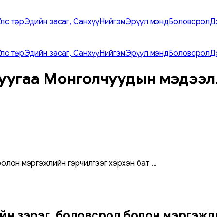
Улс төр
Эдийн засаг, Санхүү
Нийгэм
Эрүүл мэнд
Боловсрол
Д
Улс төр
Эдийн засаг, Санхүү
Нийгэм
Эрүүл мэнд
Боловсрол
Д
уугаа Монголчуудын мэдээл
болон мэргэжлийн гэрчилгээг хэрхэн бат
...
йн зэрэг, боловсрол болон мэргэжл