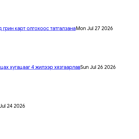
 грин карт олгохоос татгалзана
Mon Jul 27 2026
цах хугацааг 4 жилээр хязгаарлав
Sun Jul 26 2026
 Jul 24 2026