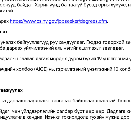
 орнууд байдаг. Харин үүнд багтаагүй бусад орны хүмүүс,
гатай.
харах
https://www.cs.ny.gov/jobseeker/degrees.cfm
.
лах
 үнэлэх байгууллагууд руу хандуулдаг. Гэхдээ тодорхой з
а дараах үйлчилгээний аль нэгийг ашиглахыг зөвлөдөг.
чадварын заавал дагаж мөрдөх дүрэм бүхий 19 үнэлгээний 
чдийн холбоо (AICE) нь, гэрчилгээний үнэлгээний 10 холб
гаажуулах
та дараах шаардлагыг хангасан байх шаардлагатай: боловс
йдаг, мөн үйлдвэрлэлийн салбар бүрт өөр өөр. Дадлага х
хицуулагчид хандна. Ихэнхи тохиолдолд тухайн мужид дор 