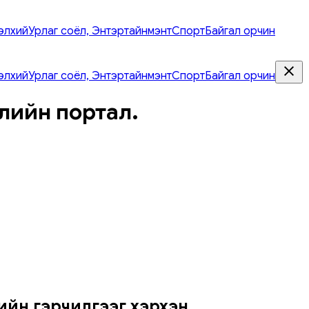
элхий
Урлаг соёл, Энтэртайнмэнт
Спорт
Байгал орчин
элхий
Урлаг соёл, Энтэртайнмэнт
Спорт
Байгал орчин
лийн портал.
ийн гэрчилгээг хэрхэн