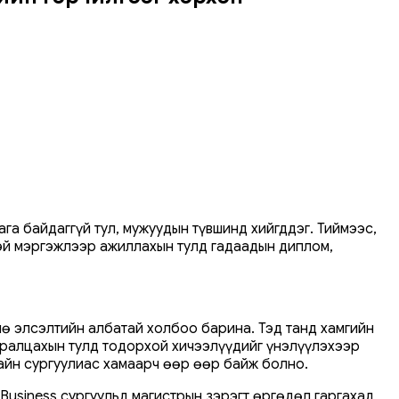
а байдаггүй тул, мужуудын түвшинд хийгддэг. Тиймээс,
тэй мэргэжлээр ажиллахын тулд гадаадын диплом,
ө элсэлтийн албатай холбоо барина. Тэд танд хамгийн
суралцахын тулд тодорхой хичээлүүдийг үнэлүүлэхээр
хайн сургуулиас хамаарч өөр өөр байж болно.
 Business сургуульд магистрын зэрэгт өргөдөл гаргахад,