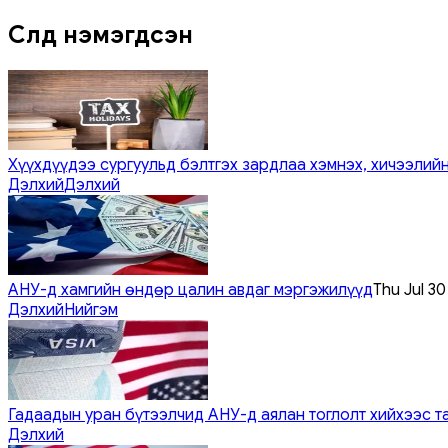
Сүүлд нэмэгдсэн
Хүүхдүүдээ сургуульд бэлтгэх зардлаа хэмнэх, хичээлийн
Дэлхий
Дэлхий
АНУ-д хамгийн өндөр цалин авдаг мэргэжилүүд
Thu Jul 3
Дэлхий
Нийгэм
Гадаадын уран бүтээлчид АНУ-д аялан тоглолт хийхээс т
Дэлхий