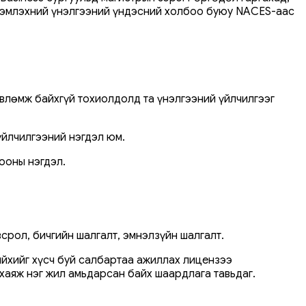
 Үнэмлэхний үнэлгээний үндэсний холбоо буюу NACES-аас
өвлөмж байхгүй тохиолдолд та үнэлгээний үйлчилгээг
үйлчилгээний нэгдэл юм.
ооны нэгдэл.
рол, бичгийн шалгалт, эмнэлзүйн шалгалт.
ийхийг хүсч буй салбартаа ажиллах лицензээ
хаяж нэг жил амьдарсан байх шаардлага тавьдаг.