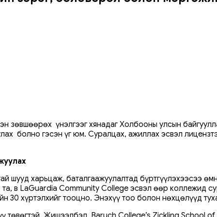
эн зөвшөөрөх үнэлгээг хянадаг Холбооны улсын байгууллаг
улах болно гэсэн үг юм. Суралцах, ажиллах эсвэл лиценз
ажуулах
ай шууд харьцаж, баталгаажуулалтад бүртгүүлэхээсээ өмн
 та, в LaGuardia Community College эсвэл өөр коллежид 
ийн 30 хүртэлхийг тооцно. Энэхүү тоо болон нөхцөлүүд ту
төвөгтэй. Жишээлбэл, Baruch College’s Zickling School of