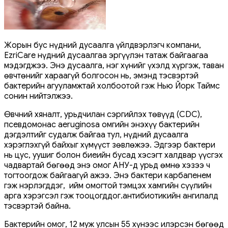
Жорын бус нүдний дусаалга үйлдвэрлэгч компани,
EzriCarе нүдний дусаалгаа эргүүлэн татаж байгаагаа
мэдэгджээ. Энэ дусаалга, нэг хүнийг ​​үхэлд хүргэж, таван
өвчтөнийг хараагүй болгосон нь, эмэнд тэсвэртэй
бактерийн агууламжтай холбоотой гэж Нью Йорк Таймс
сонин нийтэлжээ.
Өвчний хяналт, урьдчилан сэргийлэх төвүүд (CDC),
псевдомонас aeruginosa омгийн энэхүү бактерийн
дэгдэлтийг судалж байгаа тул, нүдний дусаалга
хэрэглэхгүй байхыг хүмүүст зөвлөжээ. Эдгээр бактери
нь цус, уушиг болон биеийн бусад хэсэгт халдвар үүсгэх
чадвартай бөгөөд энэ омог АНУ-д урьд өмнө хэзээ ч
тогтоогдож байгаагүй ажээ. Энэ бактери карбапенем
гэж нэрлэгддэг, ийм омогтой тэмцэх хамгийн сүүлийн
арга хэрэгсэл гэж тооцогддог.антибиотикийн ангилалд
тэсвэртэй байна.
Бактерийн омог, 12 муж улсын 55 хүнээс илэрсэн бөгөөд