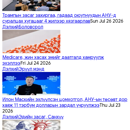
Трампын засаг захиргаа, гадаад оюутнуудын АНУ-д
суралцах хугацааг 4 жилээр хязгаарлав
Sun Jul 26 2026
Дэлхий
Боловсрол
Medicare, жин хасах эмийг даатгалд хамруулж
эхэллээ
Fri Jul 24 2026
Дэлхий
Эрүүл мэнд
Илон Маскийн эхлүүлсэн цомхотгол, АНУ-ын төсөвт дор
хаяж 11 тэрбум долларын зардал учруулжээ
Thu Jul 23
2026
Дэлхий
Эдийн засаг, Санхүү