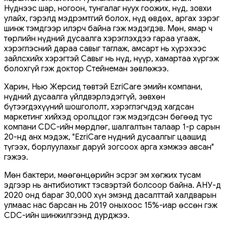
Нүднээс шар, ногоон, тунгалаг нуух гоожих, нүд, зовхи
улайх, гэрэлд мэдрэмтгий болох, нүд өвдөх, аргах зэрэг
шинж тэмдгээр илэрч байна гэж мэдэгдэв. Мөн, ямар ч
төрлийн нүдний дусаалга хэрэглэхдээ гараа угааж,
хэрэглэсний дараа савыг таглаж, амсарт нь хүрэхээс
зайлсхийх хэрэгтэй Савыг нь нүд, нүүр, хамартаа хүргэж
болохгүй гэж доктор Стейнеман зөвлөжээ.
Харин, Нью Жерсид төвтэй EzriCare эмийн компани,
нүдний дусаалга үйлдвэрлэдэггүй, зөвхөн
бүтээгдэхүүний шошгололт, хэрэглэгчдэд хагдсан
маркетинг хийхэд оролцдог гэж мэдэгдсэн бөгөөд тус
компани CDC-ийн мөрдлөг, шалгалтын талаар 1-р сарын
20-нд анх мэдэж, "EzriCare нүдний дусаалгыг цаашид
түгээх, борлуулахыг даруй зогсоох арга хэмжээ авсан"
гэжээ.
Мөн бактери, мөөгөнцөрийн эсрэг эм хөгжих тусам
эдгээр нь антибиотикт тэсвэртэй болсоор байна. АНУ-д
2020 онд бараг 30,000 хүн эмэнд дасалттай халдварын
улмаас нас барсан нь 2019 оныхоос 15%-иар өссөн гэж
CDC-ийн шинжилгээнд дурджээ.