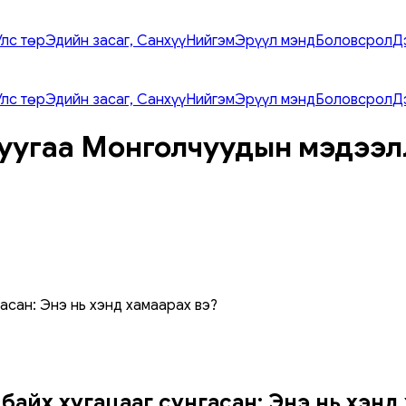
Улс төр
Эдийн засаг, Санхүү
Нийгэм
Эрүүл мэнд
Боловсрол
Д
Улс төр
Эдийн засаг, Санхүү
Нийгэм
Эрүүл мэнд
Боловсрол
Д
уугаа Монголчуудын мэдээл
асан: Энэ нь хэнд хамаарах вэ?
 байх хугацааг сунгасан: Энэ нь хэнд