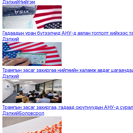
Дэлхий
Нийгэм
Гадаадын уран бүтээлчид АНУ-д аялан тоглолт хийхээс т
Дэлхий
Трампын засаг захиргаа нийгмийн халамж авдаг цагаачдад
Дэлхий
Трампын засаг захиргаа, гадаад оюутнуудын АНУ-д сурал
Дэлхий
Боловсрол