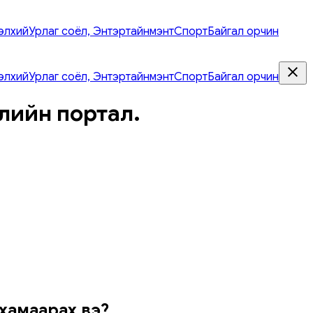
элхий
Урлаг соёл, Энтэртайнмэнт
Спорт
Байгал орчин
элхий
Урлаг соёл, Энтэртайнмэнт
Спорт
Байгал орчин
лийн портал.
 хамаарах вэ?