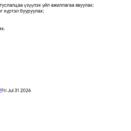
услалцаа үзүүлэх үйл ажиллагаа явуулах;
г хүртэл бууруулах;
эх.
?
Fri Jul 31 2026