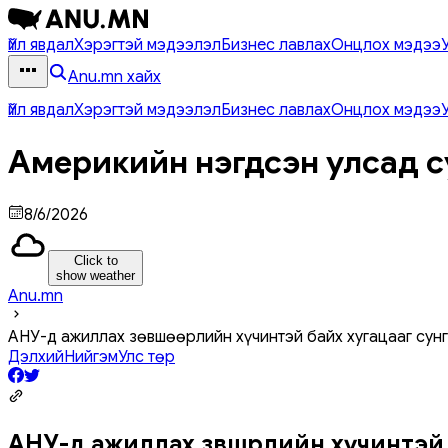
Үйл явдал
Хэрэгтэй мэдээлэл
Бизнес лавлах
Онцлох мэдээ
Anu.mn хайх
Үйл явдал
Хэрэгтэй мэдээлэл
Бизнес лавлах
Онцлох мэдээ
Америкийн нэгдсэн улсад с
8/6/2026
Click to
show weather
Anu.mn
АНУ-д ажиллах зөвшөөрлийн хүчинтэй байх хугацааг сунг
Дэлхий
Нийгэм
Улс төр
АНУ-д ажиллах зөвшөөрлийн хүчинтэй