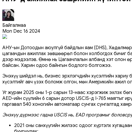
Байгалмаа
Mon Dec 16 2024
АНУ-ын Дотоодын аюулгүй байдлын яам (DHS), Хөдөлмөр э
цагаачдын ажиллах зөвшөөрөл болон холбогдох бичиг бар
дээр мэдээлэв. Өмнө нь Цагаачлалын албанд хэт олон өр
байсан. Харин одоо байнгын бодлого болгожээ.
Энэхүү шийдэл нь, бизнес эрхлэгчдийн хүсэлтийн хариу 
хүсэлтийг авч үзэх боломж олгон, мөн Америкийн ажил о
Уг журам 2025 оны 1-р сарын 13-наас хэрэгжиж эхлэх бө
AED-ийн сүүлийн 6 сарын дотор USCIS-д I-765 маягтыг ир
гаргавал 540 хоногийн автоматаар сунгах сунгалтад хамр
Энэхүү дүрмээс гадна USCIS нь, EAD програмыг боловсру
2021 оны санхүүгийн жилээс одоог хүртэлх хугацаа
бууруулах;