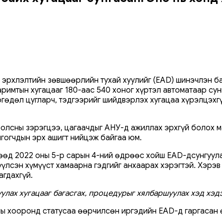
рхлэлтийн зөвшөөрлийн тухай хуулийг (EAD) шинэчлэн бата
имтын хугацааг 180-аас 540 хоног хүртэл автоматаар сун
гөдөл цугларч, тэдгээрийг шийдвэрлэх хугацаа хүрэлцэхгү
болсны зэрэгцээ, цагаачдыг АНУ-д ажиллах эрхгүй болох м
лгогчдын эрх ашигт нийцэж байгаа юм.
гөөд 2022 оны 5-р сарын 4-ний өдрөөс хойш EAD-дсунгуула
үүлсэн хүмүүст хамаарна гэдгийг анхаарах хэрэгтэй. Хэрэв
агдахгүй.
улах хугацааг багасгах, процедурыг хялбаршуулах хэд хэд
ны хооронд статусаа өөрчилсөн иргэдийн EAD-д гаргасан