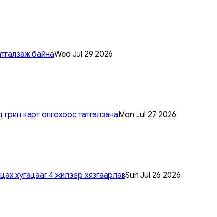
атгалзаж байна
Wed Jul 29 2026
 грин карт олгохоос татгалзана
Mon Jul 27 2026
цах хугацааг 4 жилээр хязгаарлав
Sun Jul 26 2026