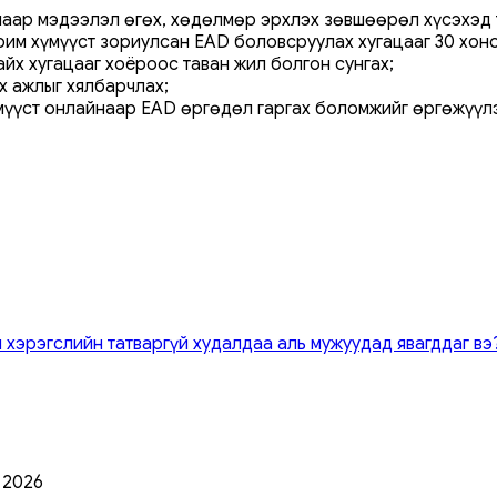
аар мэдээлэл өгөх, хөдөлмөр эрхлэх зөвшөөрөл хүсэхэд т
рим хүмүүст зориулсан EAD боловсруулах хугацааг 30 хоно
йх хугацааг хоёроос таван жил болгон сунгах;
 ажлыг хялбарчлах;
мүүст онлайнаар EAD өргөдөл гаргах боломжийг өргөжүүл
 хэрэгслийн татваргүй худалдаа аль мужуудад явагддаг вэ
0 2026