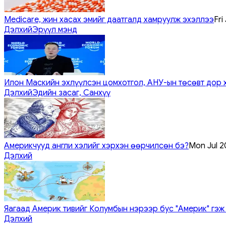
Medicare, жин хасах эмийг даатгалд хамруулж эхэллээ
Fri
Дэлхий
Эрүүл мэнд
Илон Маскийн эхлүүлсэн цомхотгол, АНУ-ын төсөвт дор 
Дэлхий
Эдийн засаг, Санхүү
Америкчууд англи хэлийг хэрхэн өөрчилсөн бэ?
Mon Jul 2
Дэлхий
Яагаад Америк тивийг Колумбын нэрээр бус "Америк" гэж
Дэлхий