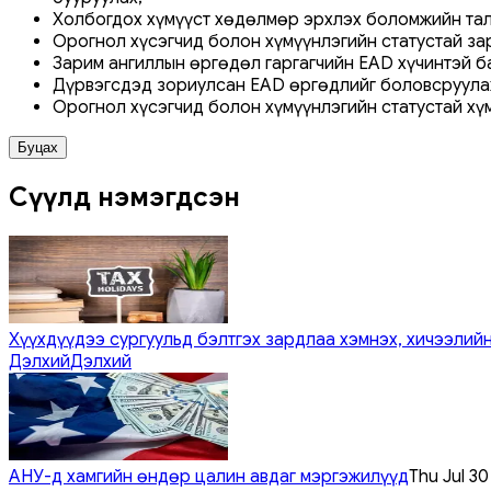
Холбогдох хүмүүст хөдөлмөр эрхлэх боломжийн тал
Орогнол хүсэгчид болон хүмүүнлэгийн статустай за
Зарим ангиллын өргөдөл гаргагчийн EAD хүчинтэй ба
Дүрвэгсдэд зориулсан EAD өргөдлийг боловсруулах
Орогнол хүсэгчид болон хүмүүнлэгийн статустай хү
Буцах
Сүүлд нэмэгдсэн
Хүүхдүүдээ сургуульд бэлтгэх зардлаа хэмнэх, хичээлийн
Дэлхий
Дэлхий
АНУ-д хамгийн өндөр цалин авдаг мэргэжилүүд
Thu Jul 3