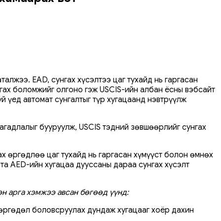
лжээ. EAD, сунгах хүсэлтээ цаг тухайд нь гаргасан
гах боломжийг олгоно гэж USCIS-ийн албан ёсны вэбсайт
й үед автомат сунгалтыг түр хугацаанд нэвтрүүлж
агадлалыг бууруулж, USCIS тэдний зөвшөөрлийг сунгах
х өргөдлөө цаг тухайд нь гаргасан хүмүүст болон өмнөх
 та AED-ийн хугацаа дууссаны дараа сунгах хүсэлт
эн арга хэмжээ авсан бөгөөд үүнд:
 өргөдөл боловсруулах дундаж хугацааг хоёр дахин