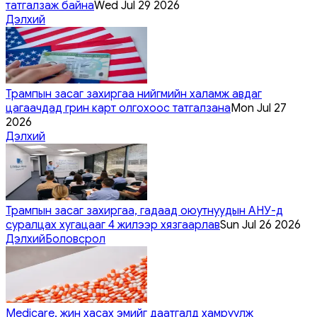
татгалзаж байна
Wed Jul 29 2026
Дэлхий
Трампын засаг захиргаа нийгмийн халамж авдаг
цагаачдад грин карт олгохоос татгалзана
Mon Jul 27
2026
Дэлхий
Трампын засаг захиргаа, гадаад оюутнуудын АНУ-д
суралцах хугацааг 4 жилээр хязгаарлав
Sun Jul 26 2026
Дэлхий
Боловсрол
Medicare, жин хасах эмийг даатгалд хамруулж