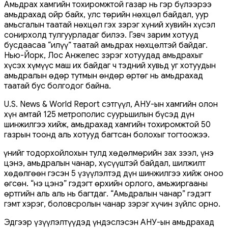
Амьдрах хамгийн тохиромжтой газар нь гэр бүлээрээ
амьдрахад ойр байх, улс төрийн нөхцөл байдал, уур
амьсгалын таатай нөхцөл гэх зэрэг хүний хувийн хүсэл
сонирхолд тулгуурладаг билээ. Гэвч зарим хотууд
бусдаасаа “илүү” таатай амьдрах нөхцөлтэй байдаг.
Нью-Йорк, Лос Анжелес зэрэг хотуудад амьдрахыг
хүсэх хүмүүс маш их байдаг ч тэдний хувьд уг хотуудын
амьдралын өдөр тутмын өндөр өртөг нь амьдрахад
таатай бус болгодог байна.
U.S. News & World Report сэтгүүл, АНУ-ын хамгийн олон
хүн амтай 125 метрополис суурьшилын бүсэд дүн
шинжилгээ хийж, амьдрахад хамгийн тохиромжтой 50
газрын тоонд аль хотууд багтсан болохыг тогтоожээ.
Үүнийг тодорхойлохын тулд хөдөлмөрийн зах зээл, үнэ
цэнэ, амьдралын чанар, хүсүүштэй байдал, шилжилт
хөдөлгөөн гэсэн 5 үзүүлэлтэд дүн шинжилгээ хийж оноо
өгсөн. “Үнэ цэнэ” гэдэгт өрхийн орлого, амьжиргааны
өртгийн аль аль нь багтдаг. “Амьдралын чанар” гэдэгт
гэмт хэрэг, боловсролын чанар зэрэг хүчин зүйлс орно.
Эдгээр үзүүлэлтүүдэд үндэслэсэн АНУ-ын амьдрахад