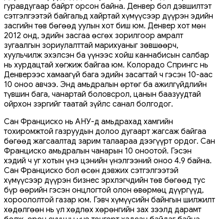
гуравдугаар байрт орсон байна. Денвер бол дэвшилтэт
сэтгэлгээтэй байгальд хайртай хүмүүсээр дүүрэн эдийн
засгийн төв бөгөөд уулын хот биш юм. Денвер хот мөн
2012 онд, эдийн засгаа өсгөх зорилгоор амралт
зугаалгын зориулалттай марихуаныг зөвшөөрч,
хуульчилж эхэлсэн ба үүнээс хойш каннабисын салбар
нь хурдацтай хөгжиж байгаа юм. Колорадо Спрингс нь
Денверээс хамаагүй бага эдийн засагтай ч гэсэн 10-аас
10 оноо авчээ. Энд амьдралын өртөг ба ажилгүйдлийн
түвшин бага, чанартай боловсрол, цанын баазуудтай
ойрхон зэргийг таатай зүйлс санал болгодог.
Сан Франциско нь АНУ-д амьдрахад хамгийн
тохиромжтой газруудын долоо дугаарт жагсаж байгаа
бөгөөд жагсаалтад зарим талаараа дээгүүрт ордог. Сан
Франциско амьдралын чанарын 10 оноотой. Гэсэн
хэдий ч уг хотын үнэ цэнийн үнэлгээний оноо 4.9 байна.
Сан Франциско бол өсөн дэвжих сэтгэлгээтэй
хүмүүсээр дүүрэн бизнес эрхлэгчдийн төв бөгөөд тус
бүр өөрийн гэсэн онцлогтой олон өвөрмөц дүүргүүд,
хороололтой газар юм. Гэвч хүмүүсийн байнгын шилжилт
хөдөлгөөн нь үл хөдлөх хөрөнгийн зах зээлд дарамт