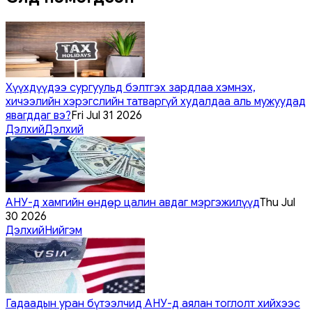
Хүүхдүүдээ сургуульд бэлтгэх зардлаа хэмнэх,
хичээлийн хэрэгслийн татваргүй худалдаа аль мужуудад
явагддаг вэ?
Fri Jul 31 2026
Дэлхий
Дэлхий
АНУ-д хамгийн өндөр цалин авдаг мэргэжилүүд
Thu Jul
30 2026
Дэлхий
Нийгэм
Гадаадын уран бүтээлчид АНУ-д аялан тоглолт хийхээс