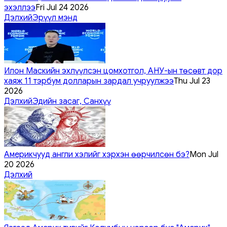
эхэллээ
Fri Jul 24 2026
Дэлхий
Эрүүл мэнд
Илон Маскийн эхлүүлсэн цомхотгол, АНУ-ын төсөвт дор
хаяж 11 тэрбум долларын зардал учруулжээ
Thu Jul 23
2026
Дэлхий
Эдийн засаг, Санхүү
Америкчууд англи хэлийг хэрхэн өөрчилсөн бэ?
Mon Jul
20 2026
Дэлхий