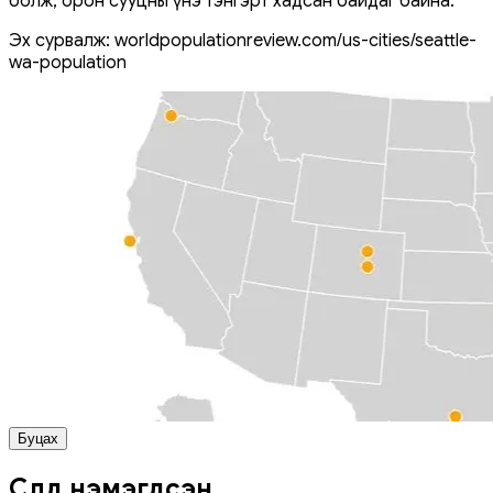
болж, орон сууцны үнэ тэнгэрт хадсан байдаг байна.
Эх сурвалж: worldpopulationreview.com/us-cities/seattle-
wa-population
Буцах
Сүүлд нэмэгдсэн