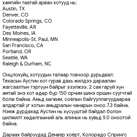
хамгийн таатай арван хотууд нь:
Austin, TX
Denver, CO
Colorado Springs, CO
Fayetteville, AR
Des Moines, IA
Minneapolis-St. Paul, MN
San Francisco, CA
Portland, OR
Seattle, WA
Raleigh & Durham, NC
Онцлохуйц хотуудын талаар товчоор дурьдвал:
Техасын Аустин хот гурав дахь жилдээ дараалан
жагсаалтын тэргүүн байрыг эзэлжээ. 2 сая гаруй хүн
амтай энэ хот өдөр бүр 150 орчим шинэ оршин суугчтай
болж байна. Амьд хөгжим, соёлын байгууллагуудаараа
алдартай уг хотын амьдралын чанарын оноо 7.3 байна.
Нэмж дурдахад Аустин нь хүсүүштэй байдал болон
шилжилт хөдөлгөөний аль алиных нь хувьд 9.0 оноотой
байна.
Дараах байруудад Денвер хоёрт, Колорадо Спрингс