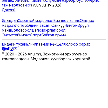
Яагаад Америк тивийг Колумбын нэрээр бус "Америк"
гэж нэрлэсэн бэ?
Sun Jul 19 2026
Дэлхий
Үйл явдал
Хэрэгтэй мэдээлэл
Бизнес лавлах
Онцлох
мэдээ
Улс төр
Эдийн засаг, Санхүү
Нийгэм
Эрүүл
мэнд
Боловсрол
Дэлхий
Урлаг соёл,
Энтэртайнмэнт
Спорт
Байгал орчин
Бидний тухай
Үйлчилгээний нөхцөл
Холбоо барих
© 2020 -
2026
Anu.mn, Зохиогчийн эрх хуулиар
хамгаалагдсан. Мэдээлэл хуулбарлах хориотой.