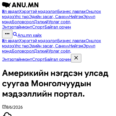
Үйл явдал
Хэрэгтэй мэдээлэл
Бизнес лавлах
Онцлох
мэдээ
Улс төр
Эдийн засаг, Санхүү
Нийгэм
Эрүүл
мэнд
Боловсрол
Дэлхий
Урлаг соёл,
Энтэртайнмэнт
Спорт
Байгал орчин
Anu.mn хайх
Үйл явдал
Хэрэгтэй мэдээлэл
Бизнес лавлах
Онцлох
мэдээ
Улс төр
Эдийн засаг, Санхүү
Нийгэм
Эрүүл
мэнд
Боловсрол
Дэлхий
Урлаг соёл,
Энтэртайнмэнт
Спорт
Байгал орчин
Америкийн нэгдсэн улсад
суугаа Монголчуудын
мэдээллийн портал.
8/6/2026