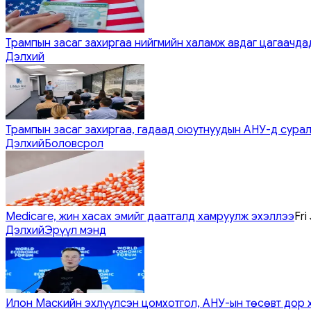
Трампын засаг захиргаа нийгмийн халамж авдаг цагаачдад
Дэлхий
Трампын засаг захиргаа, гадаад оюутнуудын АНУ-д сурал
Дэлхий
Боловсрол
Medicare, жин хасах эмийг даатгалд хамруулж эхэллээ
Fri
Дэлхий
Эрүүл мэнд
Илон Маскийн эхлүүлсэн цомхотгол, АНУ-ын төсөвт дор 