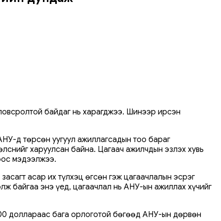
оловсролтой байдаг нь харагджээ. Шинээр ирсэн
 АНУ-д төрсөн уугуул ажиллагсадын тоо бараг
лснийг харуулсан байна. Цагаач ажилчдын эзлэх хувь
оос мэдээлжээ.
засагт асар их түлхэц өгсөн гэж цагаачлалын эсрэг
лж байгаа энэ үед, цагаачлал нь АНУ-ын ажиллах хүчийг
,000 доллараас бага орлоготой бөгөөд АНУ-ын дөрвөн