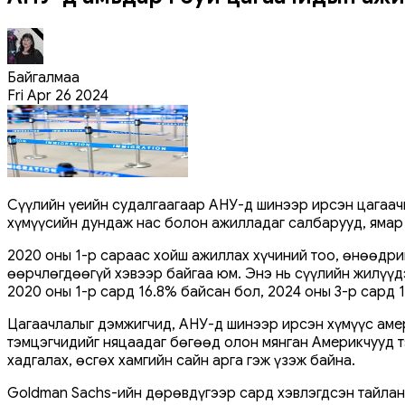
Байгалмаа
Fri Apr 26 2024
Сүүлийн үеийн судалгаагаар АНУ-д шинээр ирсэн цагаач
хүмүүсийн дундаж нас болон ажилладаг салбарууд, ямар ц
2020 оны 1-р сараас хойш ажиллах хүчиний тоо, өнөөдри
өөрчлөгдөөгүй хэвээр байгаа юм. Энэ нь сүүлийн жилүүд
2020 оны 1-р сард 16.8% байсан бол, 2024 оны 3-р сард
Цагаачлалыг дэмжигчид, АНУ-д шинээр ирсэн хүмүүс амер
тэмцэгчидийг няцаадаг бөгөөд олон мянган Америкчууд т
хадгалах, өсгөх хамгийн сайн арга гэж үзэж байна.
Goldman Sachs-ийн дөрөвдүгээр сард хэвлэгдсэн тайлан