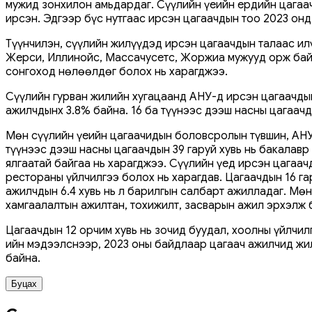
мужид зонхилон амьдардаг. Сүүлийн үеийн ердийн цагаач
ирсэн. Эдгээр бүс нутгаас ирсэн цагаачдын тоо 2023 он
Түүнчилэн, сүүлийн жилүүдэд ирсэн цагаачдын талаас и
Жерси, Иллинойс, Массачусетс, Жоржиа мужууд орж байна
сонгоход нөлөөлдөг болох нь харагджээ.
Сүүлийн гурван жилийн хугацаанд АНУ-д ирсэн цагаачды
ажилчдынх 3.8% байна. 16 ба түүнээс дээш насны цагаачд
Мөн сүүлийн үеийн цагаачидын боловсролын түвшин, АНУ
түүнээс дээш насны цагаачдын 39 гаруй хувь нь бакалавр
ялгаатай байгаа нь харагджээ. Сүүлийн үед ирсэн цагаач
рестораны үйлчилгээ болох нь харагдав. Цагаачдын 16 г
ажилчдын 6.4 хувь нь л барилгын салбарт ажилладаг. Мө
хамгаалалтын ажилтан, тохижилт, засварын ажил эрхэлж б
Цагаачдын 12 орчим хувь нь зочид буудал, хоолны үйлчи
ийн мэдээлснээр, 2023 оны байдлаар цагаач ажилчид жи
байна.
Буцах