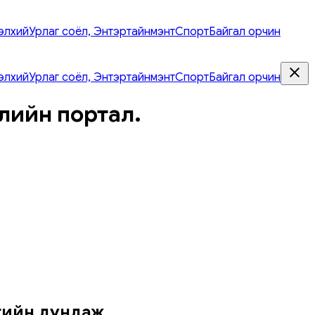
элхий
Урлаг соёл, Энтэртайнмэнт
Спорт
Байгал орчин
элхий
Урлаг соёл, Энтэртайнмэнт
Спорт
Байгал орчин
лийн портал.
гийн дундаж