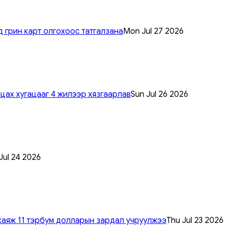
 грин карт олгохоос татгалзана
Mon Jul 27 2026
цах хугацааг 4 жилээр хязгаарлав
Sun Jul 26 2026
 Jul 24 2026
хаяж 11 тэрбум долларын зардал учруулжээ
Thu Jul 23 2026