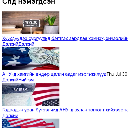
Сүүлд нэмэгдсэн
Хүүхдүүдээ сургуульд бэлтгэх зардлаа хэмнэх, хичээлийн
Дэлхий
Дэлхий
АНУ-д хамгийн өндөр цалин авдаг мэргэжилүүд
Thu Jul 3
Дэлхий
Нийгэм
Гадаадын уран бүтээлчид АНУ-д аялан тоглолт хийхээс т
Дэлхий