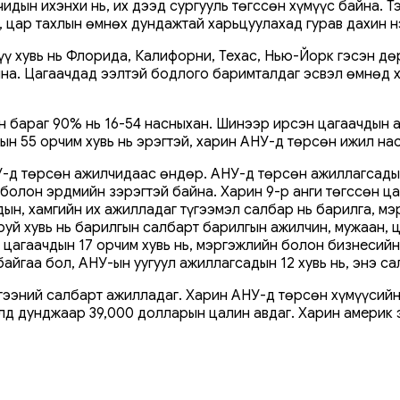
идын ихэнхи нь, их дээд сургууль төгссөн хүмүүс байна. 
д, цар тахлын өмнөх дундажтай харьцуулахад гурав дахин 
лүү хувь нь Флорида, Калифорни, Техас, Нью-Йорк гэсэн 
. Цагаачдад ээлтэй бодлого баримталдаг эсвэл өмнөд хил
н бараг 90% нь 16-54 насныхан. Шинээр ирсэн цагаачдын 
ын 55 орчим хувь нь эрэгтэй, харин АНУ-д төрсөн ижил нас
-д төрсөн ажилчидаас өндөр. АНУ-д төрсөн ажиллагсадын 
 болон эрдмийн зэрэгтэй байна. Харин 9-р анги төгссөн ц
дын, хамгийн их ажилладаг түгээмэл салбар нь барилга, м
аруй хувь нь барилгын салбарт барилгын ажилчин, мужаан,
н цагаачдын 17 орчим хувь нь, мэргэжлийн болон бизнесий
айгаа бол, АНУ-ын уугуул ажиллагсадын 12 хувь нь, энэ с
лгээний салбарт ажилладаг. Харин АНУ-д төрсөн хүмүүсийн
лд дунджаар 39,000 долларын цалин авдаг. Харин америк 