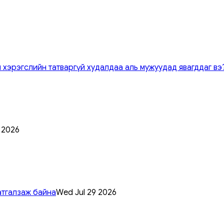
 хэрэгслийн татваргүй худалдаа аль мужуудад явагддаг вэ
0 2026
атгалзаж байна
Wed Jul 29 2026