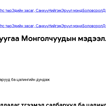
Улс төр
Эдийн засаг, Санхүү
Нийгэм
Эрүүл мэнд
Боловсрол
Д
Улс төр
Эдийн засаг, Санхүү
Нийгэм
Эрүүл мэнд
Боловсрол
Д
уугаа Монголчуудын мэдээл
арууд ба цалингийн дундаж
лладаг түгээмэл салбарууд ба цалин