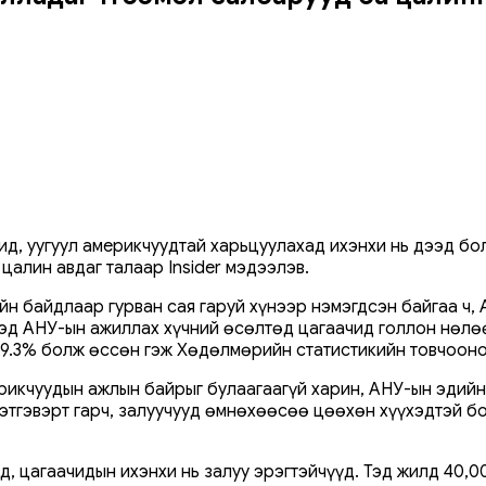
ид, уугуул америкчуудтай харьцуулахад ихэнхи нь дээд б
алин авдаг талаар Insider мэдээлэв.
йн байдлаар гурван сая гаруй хүнээр нэмэгдсэн байгаа ч,
эд АНУ-ын ажиллах хүчний өсөлтөд цагаачид голлон нөлөө
 19.3% болж өссөн гэж Хөдөлмөрийн статистикийн товчоон
икчуудын ажлын байрыг булаагаагүй харин, АНУ-ын эдийн 
этгэвэрт гарч, залуучууд өмнөхөөсөө цөөхөн хүүхэдтэй бо
д, цагаачидын ихэнхи нь залуу эрэгтэйчүүд. Тэд жилд 40