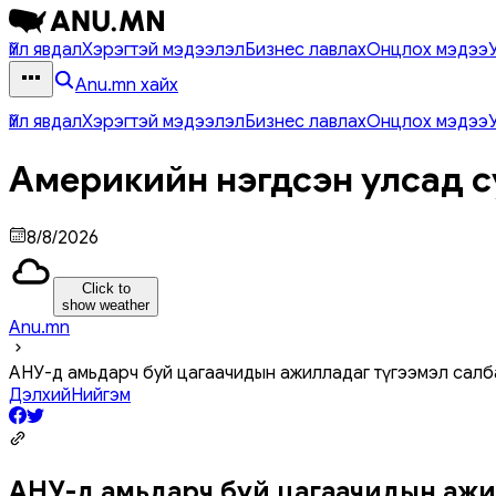
Үйл явдал
Хэрэгтэй мэдээлэл
Бизнес лавлах
Онцлох мэдээ
Anu.mn хайх
Үйл явдал
Хэрэгтэй мэдээлэл
Бизнес лавлах
Онцлох мэдээ
Америкийн нэгдсэн улсад с
8/8/2026
Click to
show weather
Anu.mn
АНУ-д амьдарч буй цагаачидын ажилладаг түгээмэл салб
Дэлхий
Нийгэм
АНУ-д амьдарч буй цагаачидын ажи