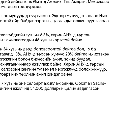
Тэдний дийлэнх нь Өмнөд Америк, Төв Америк, Мексикээс
нэмэгдсэн гэж дурджээ.
дөрвөн мужуудад суурьшжээ. Эдгээр мужуудын араас Нью
тэй ойр байдаг зэрэг нь, цагаачдыг оршин суух газраа
ажилгүйдлийн түвшин 6.3%, харин АНУ-д төрсөн
ны ажиллагсадын 46 хувь нь эрэгтэй байна.
34 хувь нь дээд боловсролтой байгаа бол, 16 ба
агаачид 13%, АНУ-д төрсөн хүмүүс 28% байгаа нь ихээхэн
эргэжлийн болон бизнесийн ажил, зочид буудал,
 цахилгаанчинаар ажиллаж байна. Харин АНУ-д төрсөн
н салбарын хамгийн түгээмэл мэргэжлүүд болох жижүүр,
албарт ийм төрлийн ажил хийдэг байна.
 7 хувь нь энэ салбарт ажиллаж байна. Goldman Sachs-
энгийн ажилчид 54,000 долларын цалин авдаг гэсэн