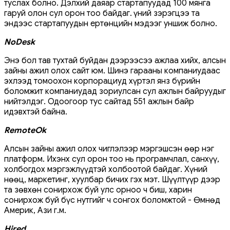
туслах болно. Дэлхий даяар стартапуудад 100 мянга
гаруй олон сул орон тоо байдаг. Үүний зэрэгцээ та
эндээс стартапуудын ертөнцийн мэдээг уншиж болно.
NoDesk
Энэ бол тав тухтай буйдан дээрээсээ ажлаа хийх, алсын
зайны ажил олох сайт юм. Шинэ гарааны компаниудаас
эхлээд томоохон корпорациуд хүртэл янз бүрийн
боломжит компаниудад зориулсан сул ажлын байруудыг
нийтэлдэг. Одоогоор тус сайтад 551 ажлын байр
идэвхтэй байна.
RemoteOk
Алсын зайны ажил олох чиглэлээр мэргэшсэн өөр нэг
платформ. Ихэнх сул орон тоо нь програмчлал, санхүү,
холбогдох мэргэжлүүдтэй холбоотой байдаг. Хүний
нөөц, маркетинг, хуулбар бичих гэх мэт. Шүүлтүүр дээр
та зөвхөн сонирхож буй улс орноо ч биш, харин
сонирхож буй бүс нутгийг ч сонгох боломжтой - Өмнөд
Америк, Ази г.м.
Hired