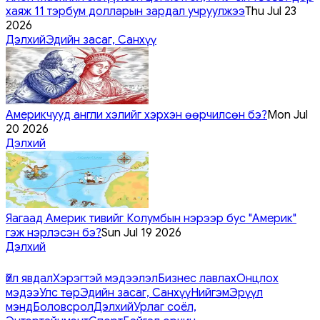
хаяж 11 тэрбум долларын зардал учруулжээ
Thu Jul 23
2026
Дэлхий
Эдийн засаг, Санхүү
Америкчууд англи хэлийг хэрхэн өөрчилсөн бэ?
Mon Jul
20 2026
Дэлхий
Яагаад Америк тивийг Колумбын нэрээр бус "Америк"
гэж нэрлэсэн бэ?
Sun Jul 19 2026
Дэлхий
Үйл явдал
Хэрэгтэй мэдээлэл
Бизнес лавлах
Онцлох
мэдээ
Улс төр
Эдийн засаг, Санхүү
Нийгэм
Эрүүл
мэнд
Боловсрол
Дэлхий
Урлаг соёл,