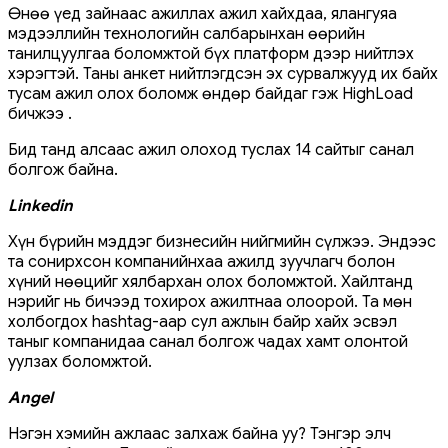
Өнөө үед зайнаас ажиллах ажил хайхдаа, ялангуяа
мэдээллийн технологийн салбарынхан өөрийн
танилцуулгаа боломжтой бүх платформ дээр нийтлэх
хэрэгтэй. Таны анкет нийтлэгдсэн эх сурвалжууд их байх
тусам ажил олох боломж өндөр байдаг гэж HighLoad
бичжээ .
Бид танд алсаас ажил олоход туслах 14 сайтыг санал
болгож байна.
Linkedin
Хүн бүрийн мэддэг бизнесийн нийгмийн сүлжээ. Эндээс
та сонирхсон компанийнхаа ажилд зуучлагч болон
хүний ​​нөөцийг хялбархан олох боломжтой. Хайлтанд
нэрийг нь бичээд тохирох ажилтнаа олоорой. Та мөн
холбогдох hashtag-аар сул ажлын байр хайх эсвэл
таныг компанидаа санал болгож чадах хамт олонтой
уулзах боломжтой.
Angel
Нэгэн хэмийн ажлаас залхаж байна уу? Тэнгэр элч