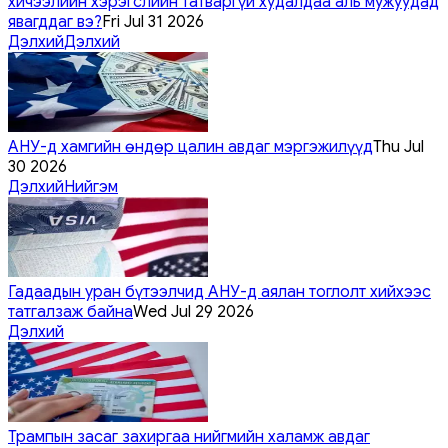
хичээлийн хэрэгслийн татваргүй худалдаа аль мужуудад
явагддаг вэ?
Fri Jul 31 2026
Дэлхий
Дэлхий
АНУ-д хамгийн өндөр цалин авдаг мэргэжилүүд
Thu Jul
30 2026
Дэлхий
Нийгэм
Гадаадын уран бүтээлчид АНУ-д аялан тоглолт хийхээс
татгалзаж байна
Wed Jul 29 2026
Дэлхий
Трампын засаг захиргаа нийгмийн халамж авдаг