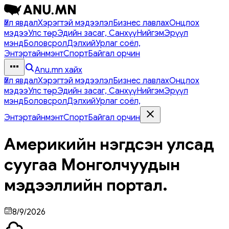
Үйл явдал
Хэрэгтэй мэдээлэл
Бизнес лавлах
Онцлох
мэдээ
Улс төр
Эдийн засаг, Санхүү
Нийгэм
Эрүүл
мэнд
Боловсрол
Дэлхий
Урлаг соёл,
Энтэртайнмэнт
Спорт
Байгал орчин
Anu.mn хайх
Үйл явдал
Хэрэгтэй мэдээлэл
Бизнес лавлах
Онцлох
мэдээ
Улс төр
Эдийн засаг, Санхүү
Нийгэм
Эрүүл
мэнд
Боловсрол
Дэлхий
Урлаг соёл,
Энтэртайнмэнт
Спорт
Байгал орчин
Америкийн нэгдсэн улсад
суугаа Монголчуудын
мэдээллийн портал.
8/9/2026