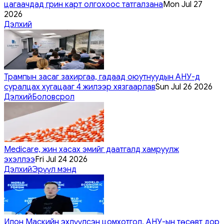
цагаачдад грин карт олгохоос татгалзана
Mon Jul 27
2026
Дэлхий
Трампын засаг захиргаа, гадаад оюутнуудын АНУ-д
суралцах хугацааг 4 жилээр хязгаарлав
Sun Jul 26 2026
Дэлхий
Боловсрол
Medicare, жин хасах эмийг даатгалд хамруулж
эхэллээ
Fri Jul 24 2026
Дэлхий
Эрүүл мэнд
Илон Маскийн эхлүүлсэн цомхотгол, АНУ-ын төсөвт дор