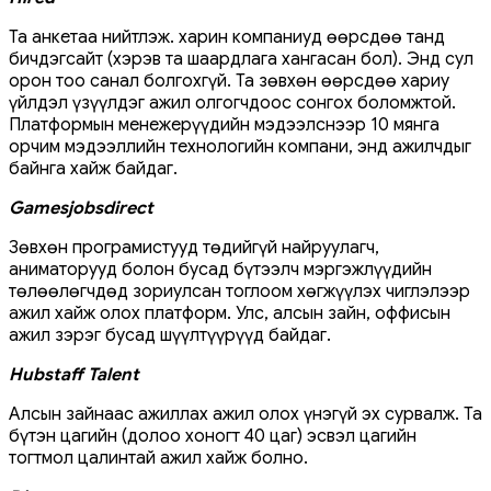
Та анкетаа нийтлэж. харин компаниуд өөрсдөө танд
бичдэгсайт (хэрэв та шаардлага хангасан бол). Энд сул
орон тоо санал болгохгүй. Та зөвхөн өөрсдөө хариу
үйлдэл үзүүлдэг ажил олгогчдоос сонгох боломжтой.
Платформын менежерүүдийн мэдээлснээр 10 мянга
орчим мэдээллийн технологийн компани, энд ажилчдыг
байнга хайж байдаг.
Gamesjobsdirect
Зөвхөн програмистууд төдийгүй найруулагч,
аниматорууд болон бусад бүтээлч мэргэжлүүдийн
төлөөлөгчдөд зориулсан тоглоом хөгжүүлэх чиглэлээр
ажил хайж олох платформ. Улс, алсын зайн, оффисын
ажил зэрэг бусад шүүлтүүрүүд байдаг.
Hubstaff Talent
Алсын зайнаас ажиллах ажил олох үнэгүй эх сурвалж. Та
бүтэн цагийн (долоо хоногт 40 цаг) эсвэл цагийн
тогтмол цалинтай ажил хайж болно.