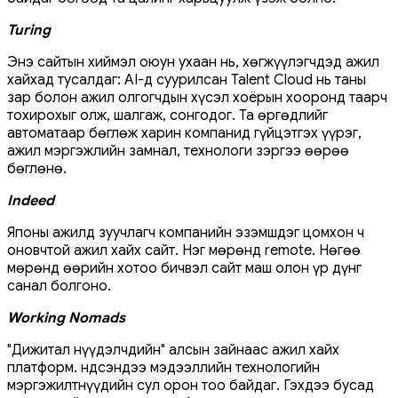
Turing
Энэ сайтын хиймэл оюун ухаан нь, хөгжүүлэгчдэд ажил
хайхад тусалдаг: AI-д суурилсан Talent Cloud нь таны
зар болон ажил олгогчдын хүсэл хоёрын хооронд таарч
тохирохыг олж, шалгаж, сонгодог. Та өргөдлийг
автоматаар бөглөж харин компанид гүйцэтгэх үүрэг,
ажил мэргэжлийн замнал, технологи зэргээ өөрөө
бөглөнө.
Indeed
Японы ажилд зуучлагч компанийн эзэмшдэг цомхон ч
оновчтой ажил хайх сайт. Нэг мөрөнд remote. Нөгөө
мөрөнд өөрийн хотоо бичвэл сайт маш олон үр дүнг
санал болгоно.
Working Nomads
"Дижитал нүүдэлчдийн" алсын зайнаас ажил хайх
платформ. Үндсэндээ мэдээллийн технологийн
мэргэжилтнүүдийн сул орон тоо байдаг. Гэхдээ бусад