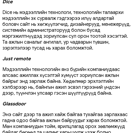
Dice
Dice нь мэдээллийн технологи, технологийн талаархи
мэдээллийн эх сурвалж гэдгээрээ илүү алдартай
боловч сайт нь хөгжүүлэгчид, дизайнерууд, менежерүүд,
системийн администраторууд болон бусад
мэргэжилтнүүдэд зориулсан сул орон тоотой хэсэгтэй.
Та ажлын саналыг ангилал, ур чадварын түвшин,
зэрэглэлээр тусад нь харах боломжтой.
Just remote
Мэдээллийн технологийн янз бүрийн компаниудаас
алсаас ажиллах хүсэлтэй хүмүүст зориулсан ажлын
байрыг энд зарлаж байна. Хөдөлмөр эрхлэлтийн
хэлбэрээр нь, байнгын ажил эсвэл гэрээний үндсэн
дээр, түүнчлэн улсаар гэсэн шүүлтүүрүүд байна.
Glassdoor
Энэ сайт дээр та ажил хайж байгаа тухайгаа зарлахаас
гадна одоо байгаа ажлын байруудыг харах боломжтой.
Мөн компаниудын тойм, ярилцлагад орох зөвлөмжүүд
байдаг бөгөөд та цалинг харьцуулж үзэж болно.