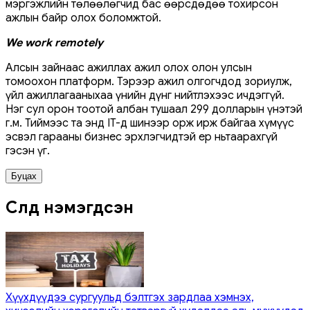
мэргэжлийн төлөөлөгчид бас өөрсдөдөө тохирсон
ажлын байр олох боломжтой.
We work remotely
Алсын зайнаас ажиллах ажил олох олон улсын
томоохон платформ. Тэрээр ажил олгогчдод зориулж,
үйл ажиллагааныхаа үнийн дүнг нийтлэхээс ичдэггүй.
Нэг сул орон тоотой албан тушаал 299 долларын үнэтэй
г.м. Тиймээс та энд IT-д шинээр орж ирж байгаа хүмүүс
эсвэл гарааны бизнес эрхлэгчидтэй ер ньтаарахгүй
гэсэн үг.
Буцах
Сүүлд нэмэгдсэн
Хүүхдүүдээ сургуульд бэлтгэх зардлаа хэмнэх,