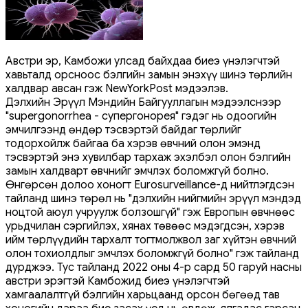
Австри эр, Камбожи улсад байхдаа биеэ үнэлэгчтэй
хавьталд орсноос бэлгийн замын энэхүү шинэ төрлийн
халдвар авсан гэж NewYorkPost мэдээлэв.
Дэлхийн Эрүүл Мэндийн Байгууллагын мэдээлснээр
"supergonorrhea - супергонорея" гэдэг нь одоогийн
эмчилгээнд өндөр тэсвэртэй байдаг төрлийг
тодорхойлж байгаа ба хэрэв өвчний олон эмэнд
тэсвэртэй энэ хувилбар тархаж эхэлбэл олон бэлгийн
замын халдварт өвчнийг эмчлэх боломжгүй болно.
Өнгөрсөн долоо хоногт Eurosurveillance-д нийтлэгдсэн
тайланд шинэ төрөл нь "дэлхийн нийгмийн эрүүл мэндэд
ноцтой аюул учруулж болзошгүй" гэж Европын өвчнөөс
урьдчилан сэргийлэх, хянах төвөөс мэдэгдсэн, хэрэв
ийм төрлүүдийн тархалт тогтмолжвол заг хүйтэн өвчний
олон тохиолдлыг эмчлэх боломжгүй болно" гэж тайланд
дурджээ. Тус тайланд 2022 оны 4-р сард 50 гаруй насны
австри эрэгтэй Камбожид биеэ үнэлэгчтэй
хамгаалалтгүй бэлгийн харьцаанд орсон бөгөөд тав