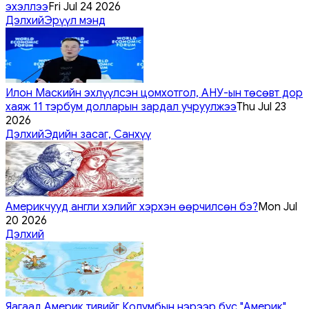
эхэллээ
Fri Jul 24 2026
Дэлхий
Эрүүл мэнд
Илон Маскийн эхлүүлсэн цомхотгол, АНУ-ын төсөвт дор
хаяж 11 тэрбум долларын зардал учруулжээ
Thu Jul 23
2026
Дэлхий
Эдийн засаг, Санхүү
Америкчууд англи хэлийг хэрхэн өөрчилсөн бэ?
Mon Jul
20 2026
Дэлхий
Яагаад Америк тивийг Колумбын нэрээр бус "Америк"