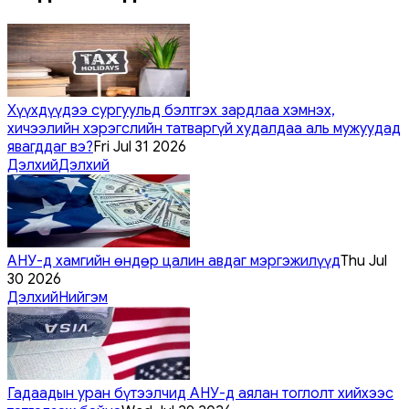
Хүүхдүүдээ сургуульд бэлтгэх зардлаа хэмнэх,
хичээлийн хэрэгслийн татваргүй худалдаа аль мужуудад
явагддаг вэ?
Fri Jul 31 2026
Дэлхий
Дэлхий
АНУ-д хамгийн өндөр цалин авдаг мэргэжилүүд
Thu Jul
30 2026
Дэлхий
Нийгэм
Гадаадын уран бүтээлчид АНУ-д аялан тоглолт хийхээс