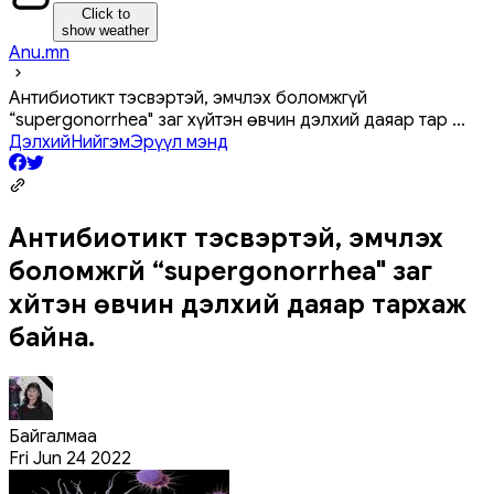
Click to
show weather
Anu.mn
Антибиотикт тэсвэртэй, эмчлэх боломжгүй
“supergonorrhea" заг хүйтэн өвчин дэлхий даяар тар
...
Дэлхий
Нийгэм
Эрүүл мэнд
Антибиотикт тэсвэртэй, эмчлэх
боломжгүй “supergonorrhea" заг
хүйтэн өвчин дэлхий даяар тархаж
байна.
Байгалмаа
Fri Jun 24 2022