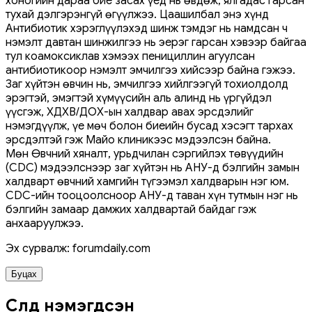
хоногийн дараа бие засах үед нь өвдөж, ялгадас гарсан
тухай дэлгэрэнгүй өгүүлжээ. Цаашилбал энэ хүнд
Антибиотик хэрэглүүлэхэд шинж тэмдэг нь намдсан ч
нэмэлт давтан шинжилгээ нь эерэг гарсан хэвээр байгаа
тул коамоксиклав хэмээх пенициллин агуулсан
антибиотикоор нэмэлт эмчилгээ хийсээр байна гэжээ.
Заг хүйтэн өвчин нь, эмчилгээ хийлгээгүй тохиолдолд
эрэгтэй, эмэгтэй хүмүүсийн аль алинд нь үргүйдэл
үүсгэж, ХДХВ/ДОХ-ын халдвар авах эрсдэлийг
нэмэгдүүлж, үе мөч болон биеийн бусад хэсэгт тархах
эрсдэлтэй гэж Майо клиникээс мэдээлсэн байна.
Мөн Өвчний хяналт, урьдчилан сэргийлэх төвүүдийн
(CDC) мэдээлснээр заг хүйтэн нь АНУ-д бэлгийн замын
халдварт өвчний хамгийн түгээмэл халдварын нэг юм.
CDC-ийн тооцоолсноор АНУ-д таван хүн тутмын нэг нь
бэлгийн замаар дамжих халдвартай байдаг гэж
анхааруулжээ.
Эх сурвалж: forumdaily.com
Буцах
Сүүлд нэмэгдсэн