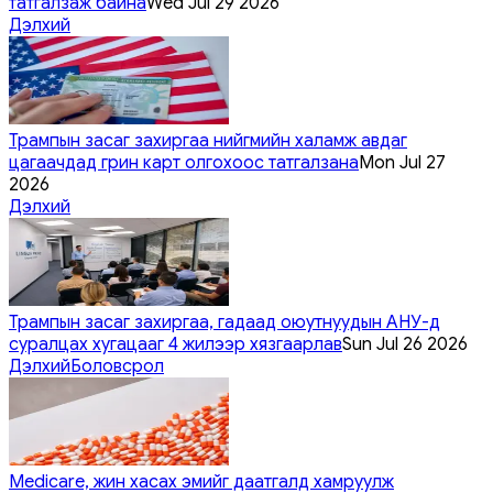
татгалзаж байна
Wed Jul 29 2026
Дэлхий
Трампын засаг захиргаа нийгмийн халамж авдаг
цагаачдад грин карт олгохоос татгалзана
Mon Jul 27
2026
Дэлхий
Трампын засаг захиргаа, гадаад оюутнуудын АНУ-д
суралцах хугацааг 4 жилээр хязгаарлав
Sun Jul 26 2026
Дэлхий
Боловсрол
Medicare, жин хасах эмийг даатгалд хамруулж