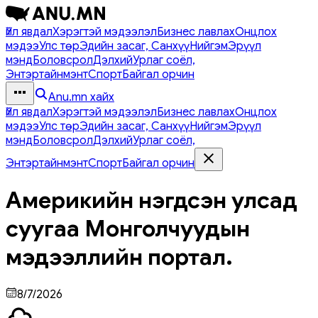
Үйл явдал
Хэрэгтэй мэдээлэл
Бизнес лавлах
Онцлох
мэдээ
Улс төр
Эдийн засаг, Санхүү
Нийгэм
Эрүүл
мэнд
Боловсрол
Дэлхий
Урлаг соёл,
Энтэртайнмэнт
Спорт
Байгал орчин
Anu.mn хайх
Үйл явдал
Хэрэгтэй мэдээлэл
Бизнес лавлах
Онцлох
мэдээ
Улс төр
Эдийн засаг, Санхүү
Нийгэм
Эрүүл
мэнд
Боловсрол
Дэлхий
Урлаг соёл,
Энтэртайнмэнт
Спорт
Байгал орчин
Америкийн нэгдсэн улсад
суугаа Монголчуудын
мэдээллийн портал.
8/7/2026