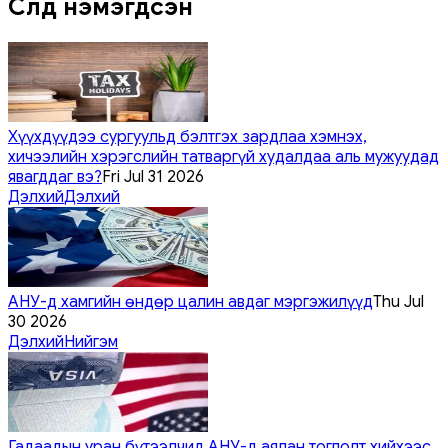
Сүүлд нэмэгдсэн
Хүүхдүүдээ сургуульд бэлтгэх зардлаа хэмнэх,
хичээлийн хэрэгслийн татваргүй худалдаа аль мужуудад
явагддаг вэ?
Fri Jul 31 2026
Дэлхий
Дэлхий
АНУ-д хамгийн өндөр цалин авдаг мэргэжилүүд
Thu Jul
30 2026
Дэлхий
Нийгэм
Гадаадын уран бүтээлчид АНУ-д аялан тоглолт хийхээс