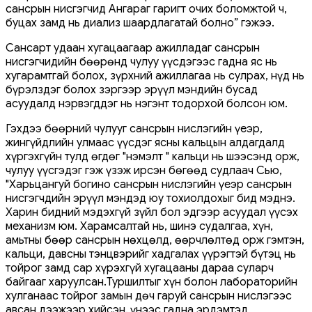
сансрын нисгэгчид Ангараг гаригт очих боломжтой ч,
буцах замд нь диализ шаардлагатай болно” гэжээ.
Сансарт удаан хугацаагаар ажилладаг сансрын
нисгэгчидийн бөөрөнд чулуу үүсдэгээс гадна яс нь
хугарамтгай болох, зүрхний ажиллагаа нь сулрах, нүд нь
бүрэлздэг болох зэргээр эрүүл мэндийн бусад
асуудалд нэрвэгддэг нь нэгэнт тодорхой болсон юм.
Гэхдээ бөөрний чулууг сансрын нислэгийн үеэр,
жингүйдлийн улмаас үүсдэг ясны кальцын алдагдалд
хүргэхгүйн тулд өгдөг "нэмэлт " кальци нь шээсэнд орж,
чулуу үүсгэдэг гэж үзэж ирсэн бөгөөд судлаач Сью,
"Харьцангуй богино сансрын нислэгийн үеэр сансрын
нисгэгчдийн эрүүл мэндэд юу тохиолдохыг бид мэднэ.
Харин бидний мэдэхгүй зүйл бол эдгээр асуудал үүсэх
механизм юм. Харамсалтай нь, шинэ судалгаа, хүн,
амьтны бөөр сансрын нөхцөлд, өөрчлөлтөд орж гэмтэн,
кальци, давсны тэнцвэрийг хадгалах үүрэгтэй бүтэц нь
тойрог замд сар хүрэхгүй хугацааны дараа суларч
байгааг харуулсан.Туршилтыг хүн болон лабораторийн
хулганаас тойрог замын дөч гаруй сансрын нислэгээс
авсан дээжээр хийсэн. Үүнээс гадна эрдэмтэд