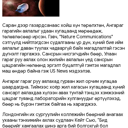
Саран дээр газардсанаас хойш хүн төрөлхтөн, Ангараг
гарагийн аялалыг удаан хугацаанд мөрөөдөж,
төлөвлөсөөр ирсэн. Гэвч, "Nature Communications"
сэтгүүлд нийтлэгдсэн судалгааны үр дүн, хүний ​​бие ийм
аялалыг даван туулах чадваргүй байх магадлалтай гэсэн
дүгнэлт гаргажээ. Сансрын нисгэгчдийн бөөр, Улаан
гараг руу аялах олон жилийн аялалын үед сансрын
цацрагийн нөлөөнд эргэлт буцалтгүй гэмтэх магадлал
маш өндөр байна гэж US News мэдээлэв.
Ангараг гараг руу аялахад гурван жил орчим хугацаа
шаардагдна. Тиймээс хоёр жил хагасын хугацаанд хүний
сансарт аялахдаа хүлээн авах тунтай тэнцэх хэмжээний
цацраг туяанд лабораторийн хулгануудыг өртүүлэхэд,
бөөр нь бүрэн гэмтэж байгаа нь харагджээ.
Лондонгийн их сургуулийн коллежийн бөөрний анагаах
ухааны тэнхимийн ахлах судлаач Кейт Сью, “Бид
бөөрийг хамгаалах шинэ арга бий болгохгүй бол