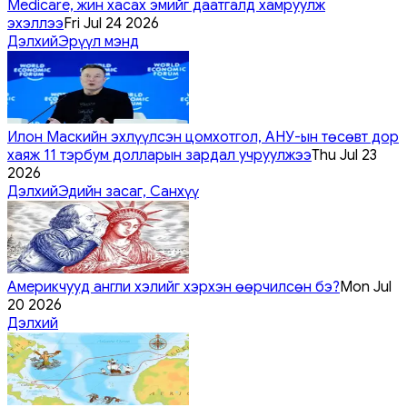
Medicare, жин хасах эмийг даатгалд хамруулж
эхэллээ
Fri Jul 24 2026
Дэлхий
Эрүүл мэнд
Илон Маскийн эхлүүлсэн цомхотгол, АНУ-ын төсөвт дор
хаяж 11 тэрбум долларын зардал учруулжээ
Thu Jul 23
2026
Дэлхий
Эдийн засаг, Санхүү
Америкчууд англи хэлийг хэрхэн өөрчилсөн бэ?
Mon Jul
20 2026
Дэлхий