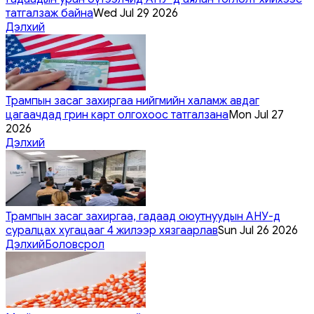
татгалзаж байна
Wed Jul 29 2026
Дэлхий
Трампын засаг захиргаа нийгмийн халамж авдаг
цагаачдад грин карт олгохоос татгалзана
Mon Jul 27
2026
Дэлхий
Трампын засаг захиргаа, гадаад оюутнуудын АНУ-д
суралцах хугацааг 4 жилээр хязгаарлав
Sun Jul 26 2026
Дэлхий
Боловсрол