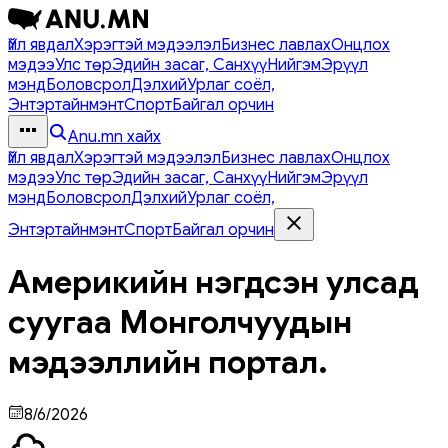
Үйл явдал
Хэрэгтэй мэдээлэл
Бизнес лавлах
Онцлох
мэдээ
Улс төр
Эдийн засаг, Санхүү
Нийгэм
Эрүүл
мэнд
Боловсрол
Дэлхий
Урлаг соёл,
Энтэртайнмэнт
Спорт
Байгал орчин
Anu.mn хайх
Үйл явдал
Хэрэгтэй мэдээлэл
Бизнес лавлах
Онцлох
мэдээ
Улс төр
Эдийн засаг, Санхүү
Нийгэм
Эрүүл
мэнд
Боловсрол
Дэлхий
Урлаг соёл,
Энтэртайнмэнт
Спорт
Байгал орчин
Америкийн нэгдсэн улсад
суугаа Монголчуудын
мэдээллийн портал.
8/6/2026