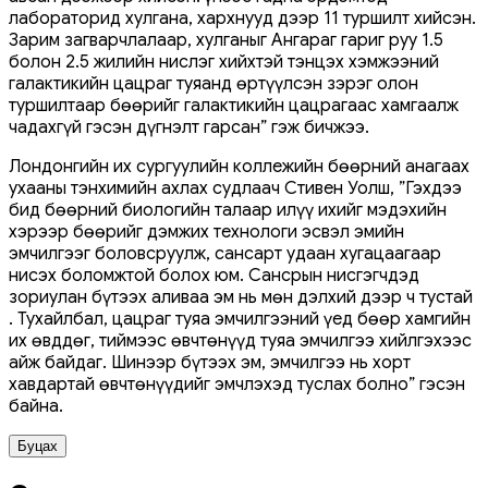
лабораторид хулгана, хархнууд дээр 11 туршилт хийсэн.
Зарим загварчлалаар, хулганыг Ангараг гариг руу 1.5
болон 2.5 жилийн нислэг хийхтэй тэнцэх хэмжээний
галактикийн цацраг туяанд өртүүлсэн зэрэг олон
туршилтаар бөөрийг галактикийн цацрагаас хамгаалж
чадахгүй гэсэн дүгнэлт гарсан” гэж бичжээ.
Лондонгийн их сургуулийн коллежийн бөөрний анагаах
ухааны тэнхимийн ахлах судлаач Стивен Уолш, ”Гэхдээ
бид бөөрний биологийн талаар илүү ихийг мэдэхийн
хэрээр бөөрийг дэмжих технологи эсвэл эмийн
эмчилгээг боловсруулж, сансарт удаан хугацаагаар
нисэх боломжтой болох юм. Сансрын нисгэгчдэд
зориулан бүтээх аливаа эм нь мөн дэлхий дээр ч тустай
. Тухайлбал, цацраг туяа эмчилгээний үед бөөр хамгийн
их өвддөг, тиймээс өвчтөнүүд туяа эмчилгээ хийлгэхээс
айж байдаг. Шинээр бүтээх эм, эмчилгээ нь хорт
хавдартай өвчтөнүүдийг эмчлэхэд туслах болно” гэсэн
байна.
Буцах