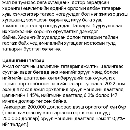
жил ба түүнээс бага хугацааны дотор зарагдсан
хөрөнгө) өмчлөгчийн ердийн орлогын албан татварын
хувь хэмжээгээр татвар ногдуулдаг бол нэг жилээс дээш
хугацаанд эзэмшсэн хөрөнгөд илүү бага хувь
хэмжээгээр татвар ногдуулдаг. Татварыг бууруулснаар
их хэмжээний хөрөнгө оруулалтыг дэмждэг
байна. Хөрөнгийг худалдсан болон татварын тайлан
гаргаж байх үед өмчлөлийн хугацааг нотлохын тулд
татварын бүртгэл хөтөлнө.
Цалингийн татвар
Ажил олгогч нь цалингийн татварыг ажилтны цалингаас
суутган авдаг бөгөөд энэ мөнгийг эрүүл мэнд болон
нийгмийн даатгалын хөтөлбөрүүдийг санхүүжүүлэх
зорилгоор холбооны засгийн газарт тушаана. 2022 оны
эхэнд л гэхэд ажил эрхлэгчид эрүүл мэндийн даатгалд
цалингийн 1.45%, нийгмийн даатгалд 6.2% болох 147
мянган доллар төлсөн байна.
[Анхаарах: 200,000 доллараас дээш орлоготой хүн бүр
(эсвэл хамтран хүсэлт гаргасан гэрлэсэн хосууд
250,000 доллар) эрүүл мэндийн даатгалд нэмэлт 0,9%-
ийг төлдөг.]