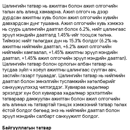
Цалингийн татвар нь ажилтан болон ажил олгогчийн
талын аль алинд хамаарна. Ажил олгогч нь дээр
дурдсан ажилтны хувь болон ажил олгогчийн хувийн
давхардсан дүнг тушаана. Ажил олгогчийн хувь хэмжээ
нь суурь цалингийн даатгал болох 6.2%, нийт цалингаас
эрүүл мэндийн даатгалд 1.45%-ийг тооцож төлнө.
Тиймээс нийт төлөгдөх дүн нь 15.3% болдог (6.2% нь
ажилтны нийгмийн даатгал, +6.2% ажил олгогчийн
нийгмийн хамгаалал, +1.45% ажилтны эрүүл мэндийн
даатгал, +1.45% ажил олгогчийн эрүүл мэндийн даатгал).
Цалингийн татвар болон орлогын албан татвар нь
тусдаа зүйл ч хоёул ажилтны цалингаас суутган авч,
засгийн газарт тушаадаг. Цалингийн татвар нь нийгмийн
даатгал болон эмнэлгийн тусламжийн хөтөлбөрийг
санхүүжүүлэхэд чиглэгддэг. Хувиараа хөдөлмөр
эрхэлдэг хүн бол хувиараа хөдөлмөр эрхлэлтийн
татвараар дамжуулан ажилтан болон ажил олгогчийн
аль алиных нь татвартай тэнцэх хэмжээний татвар төлөх
ёстой болдог бөгөөд энэ нь нийгмийн даатгал болон
эрүүл мэндийн салбарт санхүүжилт болдог.
Байгууллагын татвар