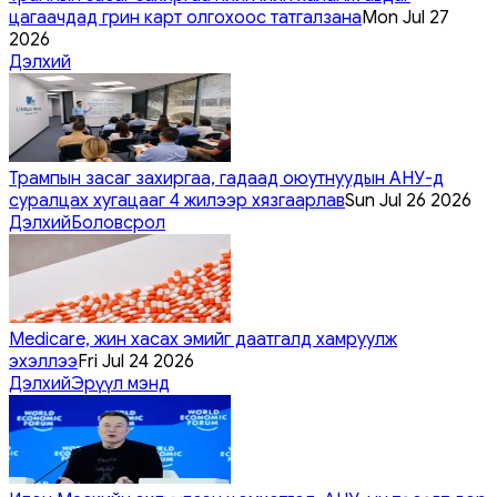
цагаачдад грин карт олгохоос татгалзана
Mon Jul 27
2026
Дэлхий
Трампын засаг захиргаа, гадаад оюутнуудын АНУ-д
суралцах хугацааг 4 жилээр хязгаарлав
Sun Jul 26 2026
Дэлхий
Боловсрол
Medicare, жин хасах эмийг даатгалд хамруулж
эхэллээ
Fri Jul 24 2026
Дэлхий
Эрүүл мэнд