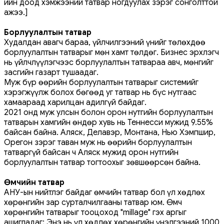
ийн доод хэмжээний татвар ногдуулах зэрэг сонголттой
ажээ.]
Борлуулалтын татвар
Худалдан авагч бараа, үйлчилгээний үнийг төлөхдөө
борлуулалтын татварыг мөн хамт төлдөг. Бизнес эрхлэгч
нь үйлчлүүлэгчээс борлуулалтын татвараа авч, мөнгийг
засгийн газарт тушаадаг.
Муж бүр өөрийн борлуулалтын татварыг системийг
хэрэгжүүлж болох бөгөөд уг татвар нь бүс нутгаас
хамаараад харилцан адилгүй байдаг.
2021 онд муж улсын болон орон нутгийн борлуулалтын
татварын хамгийн өндөр хувь нь Теннесси мужид 9.55%
байсан байна. Аляск, Делавэр, Монтана, Нью Хэмпшир,
Орегон зэрэг таван муж нь өөрийн борлуулалтын
татваргүй байсан ч Аляск мужид орон нутгийн
борлуулалтын татвар тогтоохыг зөвшөөрсөн байна.
Өмчийн татвар
АНУ-ын нийтлэг байдаг өмчийн татвар бол үл хөдлөх
хөрөнгийн зар сурталчилгааны татвар юм. Өмч
хөрөнгийн татварыг тооцоход "millage" гэх аргыг
ашигладаг; Энэ нь үл хөдлөх хөрөнгийн үнэлгээний 1000