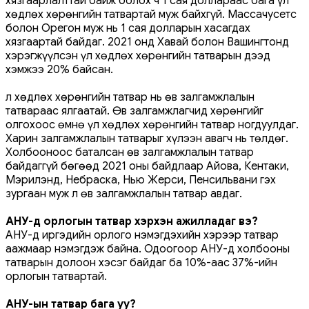
хязгаарлалттай байж болох ч 1 сая доллараас бага үл
хөдлөх хөрөнгийн татвартай муж байхгүй. Массачусетс
болон Орегон муж нь 1 сая долларын хасагдах
хязгаартай байдаг. 2021 онд Хавай болон Вашингтонд
хэрэгжүүлсэн үл хөдлөх хөрөнгийн татварын дээд
хэмжээ 20% байсан.
Үл хөдлөх хөрөнгийн татвар нь өв залгамжлалын
татвараас ялгаатай. Өв залгамжлагчид хөрөнгийг
олгохоос өмнө үл хөдлөх хөрөнгийн татвар ногдуулдаг.
Харин залгамжлалын татварыг хүлээн авагч нь төлдөг.
Холбооноос баталсан өв залгамжлалын татвар
байдаггүй бөгөөд 2021 оны байдлаар Айова, Кентаки,
Мэрилэнд, Небраска, Нью Жерси, Пенсильвани гэх
зургаан муж л өв залгамжлалын татвар авдаг.
АНУ-д орлогын татвар хэрхэн ажилладаг вэ?
АНУ-д иргэдийн ​​орлого нэмэгдэхийн хэрээр татвар
аажмаар нэмэгдэж байна. Одоогоор АНУ-д холбооны
татварын долоон хэсэг байдаг ба 10%-аас 37%-ийн
орлогын татвартай.
АНУ-ын татвар бага уу?