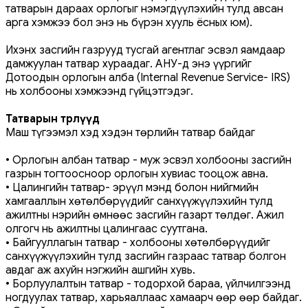
татварын дараах орлогыг нэмэгдүүлэхийн тулд авсан
арга хэмжээ бол энэ нь бүрэн хууль ёсных юм).
Ихэнх засгийн газрууд тусгай агентлаг эсвэл яамдаар
дамжуулан татвар хураадаг. АНУ-д энэ үүргийг
Дотоодын орлогын алба (Internal Revenue Service- IRS)
нь холбооны хэмжээнд гүйцэтгэдэг.
Татварын төрлүүд
Маш түгээмэл хэд хэдэн төрлийн татвар байдаг
• Орлогын албан татвар - муж эсвэл холбооны засгийн
газрын тогтоосноор орлогын хувиас тооцож авна.
• Цалингийн татвар- эрүүл мэнд болон нийгмийн
хамгааллын хөтөлбөрүүдийг санхүүжүүлэхийн тулд
ажилтны нэрийн өмнөөс засгийн газарт төлдөг. Ажил
олгогч нь ажилтны цалингаас суутгана.
•
Байгууллагын татвар - холбооны хөтөлбөрүүдийг
санхүүжүүлэхийн тулд засгийн газраас татвар болгон
авдаг аж ахуйн нэгжийн ашгийн хувь.
• Борлуулалтын татвар - тодорхой бараа, үйлчилгээнд
ногдуулах татвар, харьяаллаас хамаарч өөр өөр байдаг.