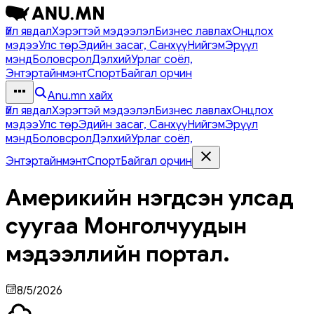
Үйл явдал
Хэрэгтэй мэдээлэл
Бизнес лавлах
Онцлох
мэдээ
Улс төр
Эдийн засаг, Санхүү
Нийгэм
Эрүүл
мэнд
Боловсрол
Дэлхий
Урлаг соёл,
Энтэртайнмэнт
Спорт
Байгал орчин
Anu.mn хайх
Үйл явдал
Хэрэгтэй мэдээлэл
Бизнес лавлах
Онцлох
мэдээ
Улс төр
Эдийн засаг, Санхүү
Нийгэм
Эрүүл
мэнд
Боловсрол
Дэлхий
Урлаг соёл,
Энтэртайнмэнт
Спорт
Байгал орчин
Америкийн нэгдсэн улсад
суугаа Монголчуудын
мэдээллийн портал.
8/5/2026