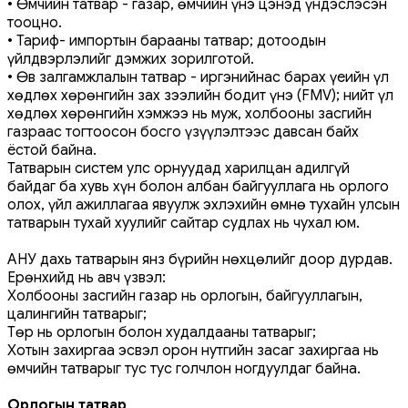
• Өмчийн татвар - газар, өмчийн үнэ цэнэд үндэслэсэн
тооцно.
• Тариф- импортын барааны татвар; дотоодын
үйлдвэрлэлийг дэмжих зорилготой.
• Өв залгамжлалын татвар - иргэний​​нас барах үеийн үл
хөдлөх хөрөнгийн зах зээлийн бодит үнэ (FMV); нийт үл
хөдлөх хөрөнгийн хэмжээ нь муж, холбооны засгийн
газраас тогтоосон босго үзүүлэлтээс давсан байх
ёстой байна.
Татварын систем улс орнуудад харилцан адилгүй
байдаг ба хувь хүн болон албан байгууллага нь орлого
олох, үйл ажиллагаа явуулж эхлэхийн өмнө тухайн улсын
татварын тухай хуулийг сайтар судлах нь чухал юм.
АНУ дахь татварын янз бүрийн нөхцөлийг доор дурдав.
Ерөнхийд нь авч үзвэл:
Холбооны засгийн газар нь орлогын, байгууллагын,
цалингийн татварыг;
Төр нь орлогын болон худалдааны татварыг;
Хотын захиргаа эсвэл орон нутгийн засаг захиргаа нь
өмчийн татварыг тус тус голчлон ногдуулдаг байна.
Орлогын татвар