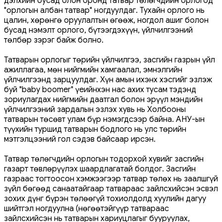
дэлхийн бусад олон оронд татвар төлөгчдийн орлогод
"орлогын албан татвар" ногдуулдаг. Тухайн орлого нь
цалин, хөрөнгө оруулалтын өгөөж, ногдол ашиг болон
бусад нэмэлт орлого, бүтээгдэхүүн, үйлчилгээний
төлбөр зэрэг байж болно.
Татварын орлогыг төрийн үйлчилгээ, засгийн газрын үйл
ажиллагаа, мөн нийгмийн хамгаалал, эмнэлгийн
үйлчилгээнд зарцуулдаг. Хүн амын ихэнх хэсгийг эзлэж
буй "baby boomer" үеийнхэн нас ахих тусам тэдэнд
зориулагдах нийгмийн даатгал болон эрүүл мэндийн
үйлчилгээний зардалын эзлэх хувь нь Холбооны
татварын төсөвт улам бүр нэмэгдсээр байна. АНУ-ын
түүхийн туршид татварын бодлого нь улс төрийн
мэтгэлцээний гол сэдэв байсаар ирсэн.
Татвар төлөгчдийн орлогын тодорхой хувийг засгийн
газарт төвлөрүүлэх шаардлагатай болдог. Засгийн
газраас тогтоосон хэмжээгээр татвар төлөх нь заалшгүй
зүйл бөгөөд санаатайгаар татвараас зайлсхийсэн эсвэл
зохих дүнг бүрэн төлөөгүй тохиолдолд хуулийн дагуу
шийтгэл ногдуулна (нөгөөтэйгүүр татвараас
зайлсхийсэн нь татварын хариуцлагыг бууруулах,