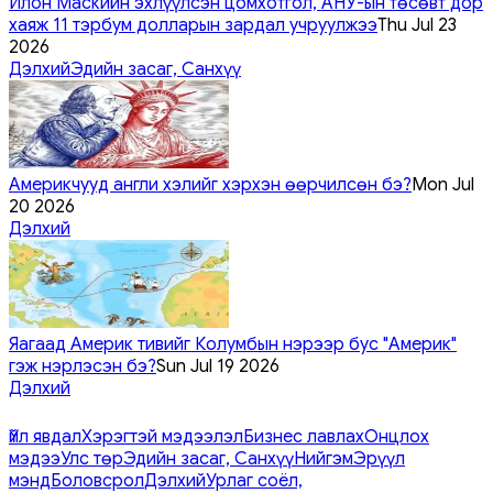
Илон Маскийн эхлүүлсэн цомхотгол, АНУ-ын төсөвт дор
хаяж 11 тэрбум долларын зардал учруулжээ
Thu Jul 23
2026
Дэлхий
Эдийн засаг, Санхүү
Америкчууд англи хэлийг хэрхэн өөрчилсөн бэ?
Mon Jul
20 2026
Дэлхий
Яагаад Америк тивийг Колумбын нэрээр бус "Америк"
гэж нэрлэсэн бэ?
Sun Jul 19 2026
Дэлхий
Үйл явдал
Хэрэгтэй мэдээлэл
Бизнес лавлах
Онцлох
мэдээ
Улс төр
Эдийн засаг, Санхүү
Нийгэм
Эрүүл
мэнд
Боловсрол
Дэлхий
Урлаг соёл,