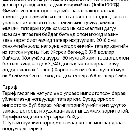
доллар тутамд ногдох дүнг илэрхийлнэ (1mill=1000$).
Өмчийн үнэлгээг орон нутгийн засаг захиргаанаас
томилогдсон өмчийн үнэлгээ гаргагч тогтоодог. Давтан
үнэлгээг ихэвчлэн нэгээс таван жил тутамд хийдэг.
Өмчийн татварын хувь хэмжээ нь харьяаллын дагуу
ихээхэн ялгаатай байдаг бөгөөд олон мужид машин,
завь зэрэг биет өмчид татвар ногдуулдаг. 2018 оны
санхүүгийн жилд нэг хүнд ногдох өмчийн татвар хамгийн
их татсан муж нь Нью Жерси бөгөөд 3,378 доллар
байжээ. (Колумбиа дүүрэг 50 мужтай хамт тооцогдох юм
бол нэг хүнд ногдох 3,740 долларын татвараар илүү
өндөрт жагсах болно.) Харин хамгийн бага дүнтэй муж
нь Алабама ба нэг хүнд ногдох татвар 598 доллар байв.
Тариф
Тариф гэдэг нь нэг улс өөр улсаас импортолсон бараа,
үйлчилгээнд ногдуулдаг татвар юм. Бусад орноос
импортолж буй бараа, үйлчилгээний үнийг нэмэгдүүлэх
замаар дотоодын худалдан авалтыг дэмжих зорилготой.
Тарифын үндсэн хоёр төрөл байдаг:
1. Тухайн зүйлийн төрлөөс хамааран тогтмол зардлаар
ногдуулдаг тариф