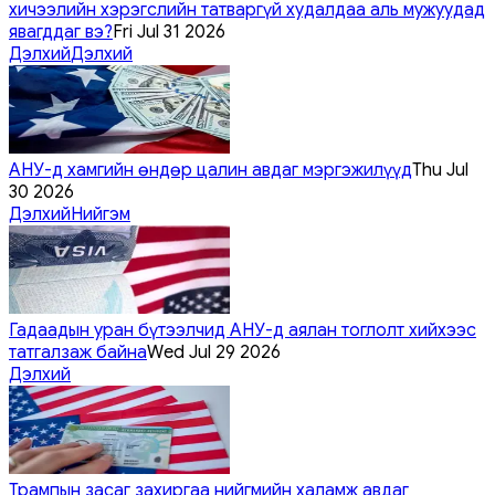
хичээлийн хэрэгслийн татваргүй худалдаа аль мужуудад
явагддаг вэ?
Fri Jul 31 2026
Дэлхий
Дэлхий
АНУ-д хамгийн өндөр цалин авдаг мэргэжилүүд
Thu Jul
30 2026
Дэлхий
Нийгэм
Гадаадын уран бүтээлчид АНУ-д аялан тоглолт хийхээс
татгалзаж байна
Wed Jul 29 2026
Дэлхий
Трампын засаг захиргаа нийгмийн халамж авдаг