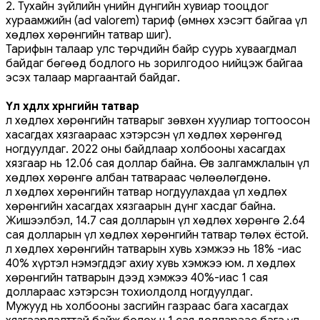
2. Тухайн зүйлийн үнийн дүнгийн хувиар тооцдог
хураамжийн (ad valorem) тариф (өмнөх хэсэгт байгаа үл
хөдлөх хөрөнгийн татвар шиг).
Тарифын талаар улс төрчдийн байр суурь хуваагдмал
байдаг бөгөөд бодлого нь зорилгодоо нийцэж байгаа
эсэх талаар маргаантай байдаг.
Үл хөдлөх хөрөнгийн татвар
Үл хөдлөх хөрөнгийн татварыг зөвхөн хуулиар тогтоосон
хасагдах хязгаараас хэтэрсэн үл хөдлөх хөрөнгөд
ногдуулдаг. 2022 оны байдлаар холбооны хасагдах
хязгаар нь 12.06 сая доллар байна. Өв залгамжлалын үл
хөдлөх хөрөнгө албан татвараас чөлөөлөгдөнө.
Үл хөдлөх хөрөнгийн татвар ногдуулахдаа үл хөдлөх
хөрөнгийн хасагдах хязгаарын дүнг хасдаг байна.
Жишээлбэл, 14.7 сая долларын үл хөдлөх хөрөнгө 2.64
сая долларын үл хөдлөх хөрөнгийн татвар төлөх ёстой.
Үл хөдлөх хөрөнгийн татварын хувь хэмжээ нь 18% -иас
40% хүртэл нэмэгддэг ахиу хувь хэмжээ юм. Үл хөдлөх
хөрөнгийн татварын дээд хэмжээ 40%-иас 1 сая
доллараас хэтэрсэн тохиолдолд ногдуулдаг.
Мужууд нь холбооны засгийн газраас бага хасагдах