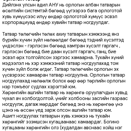
Дийлэнх улсын адил АНУ нь орлогын албан татварын
өсөлтийн системтэй бөгөөд үүгээрээ бага орлоготой
хувь хүмүүсээс илүү өндөр орлоготой хүмүүс эсвэл
корпорациуад өндөр хувийн татвар ногдуулдаг.
Татвар төлөгчийн төлөх ахиу татварын хэмжээнд янз
бүрийн хүчин зүйл нөлөөлдөг бөгөөд тэдний хүсэлтэд
үндэслэн - гэрлэсэн бөгөөд хамтран хүсэлт гаргагч ,
гэрлэсэн бөгөөд бие даан хүсэлт гаргагч, ганц бие
эсвэл өрх толгойлсон зэргээс хамаарна. Тухайн хүний
мэдээлэл нь хэр хэмжээний татвар ногдуулахад том
хүчин зүйл болж өгдөг. Татвар төлөгчийн орлогын эх
үүсвэрээс хамааран татвар ногдуулна. Орлогын татвар
ногдуулахад нөлөөлж болох өөр өөр төрлийн орлогын
нэр томъёог судлах хэрэгтэй юм.
Хөрөнгийн ашгийн татвар нь хөрөнгө оруулагчдын хувьд
чухал ач холбогдолтой. Үүнийг холбооны засгийн газраас
ногдуулж, дагаж мөрддөг бөгөөд энэ нь хөрөнгөө үнэ
цэнэ нь өссөн үед зарж олсон ашгийн татвар юм.
Ашигт ногдуулах татварын хувь хэмжээ нь тухайн
хөрөнгийг эзэмшсэн хугацаанаас хамаардаг. Богино
хугацааны хөрөнгийн олз (худалдан авснаас хойш нэг