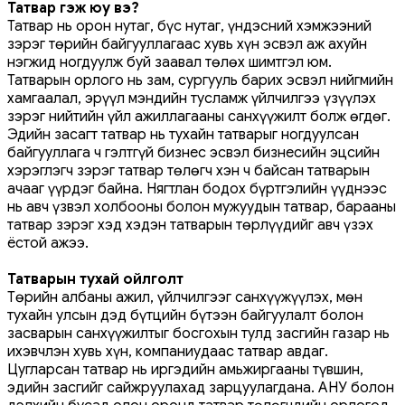
Татвар гэж юу вэ?
Татвар нь орон нутаг, бүс нутаг, үндэсний хэмжээний
зэрэг төрийн байгууллагаас хувь хүн эсвэл аж ахуйн
нэгжид ногдуулж буй заавал төлөх шимтгэл юм.
Татварын орлого нь зам, сургууль барих эсвэл нийгмийн
хамгаалал, эрүүл мэндийн тусламж үйлчилгээ үзүүлэх
зэрэг нийтийн үйл ажиллагааны санхүүжилт болж өгдөг.
Эдийн засагт татвар нь тухайн татварыг ногдуулсан
байгууллага ч гэлтгүй бизнес эсвэл бизнесийн эцсийн
хэрэглэгч зэрэг татвар төлөгч хэн ч байсан татварын
ачааг үүрдэг байна. Нягтлан бодох бүртгэлийн үүднээс
нь авч үзвэл холбооны болон мужуудын татвар, барааны
татвар зэрэг хэд хэдэн татварын төрлүүдийг авч үзэх
ёстой ажээ.
Татварын тухай ойлголт
Төрийн албаны ажил, үйлчилгээг санхүүжүүлэх, мөн
тухайн улсын дэд бүтцийн бүтээн байгуулалт болон
засварын санхүүжилтыг босгохын тулд засгийн газар нь
ихэвчлэн хувь хүн, компаниудаас татвар авдаг.
Цугларсан татвар нь иргэдийн амьжиргааны түвшин,
эдийн засгийг сайжруулахад зарцуулагдана. АНУ болон