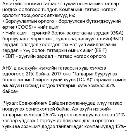
Аж ахуйн нэгжийн татварыг тухайн компанийн татвар
ногдох орлогоос төлдөг. Компанийн татвар ногдох
орлогыг тооцоолох алхамууд нь:
• Борлуулалтын орлого - борлуулсан бүтээгдэхүүний
өртөг (COGS) = нийт ашиг
• Нийт ашиг - ерөнхий болон захиргааны зардал (G&A),
борлуулалт, маркетинг, судалгаа, хөгжүүлэлтийн(R&D)
зардал, элэгдэл хорогдол гэх мэт үйл ажиллагааны
зардал = хүү болон татварын өмнөх ашиг (EBIT)
• EBIT - хүүгийн зардал = татвар ногдох орлого
АНУ-д аж ахуйн нэгжийн татварын хувь хэмжээ
одоогоор 21% байна. 2017 оны "Татварыг бууруулах
болон ажлын байрны тухай хууль (TCJA)" гарахаас өмнө
аж ахуйн нэгжид ногдох татварын хувь хэмжээ 35%
байсан.
[Чухал: Ерөнхийлөгч Байден компаниудад илүү татвар
ногдуулах сонирхолтой байна. Аж ахуйн нэгжийн
татварын хэмжээг 26.5% хүртэл нэмэгдүүлэх эсвэл 21%
хэвээр үлдээж 1 тэрбум доллараас дээш орлогоо
хувьцаа эзэмшигчдэдээ тайлагнадаг компаниудад 15%-