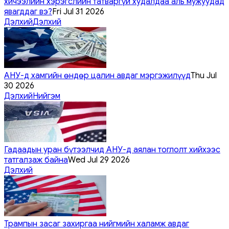
хичээлийн хэрэгслийн татваргүй худалдаа аль мужуудад
явагддаг вэ?
Fri Jul 31 2026
Дэлхий
Дэлхий
АНУ-д хамгийн өндөр цалин авдаг мэргэжилүүд
Thu Jul
30 2026
Дэлхий
Нийгэм
Гадаадын уран бүтээлчид АНУ-д аялан тоглолт хийхээс
татгалзаж байна
Wed Jul 29 2026
Дэлхий
Трампын засаг захиргаа нийгмийн халамж авдаг