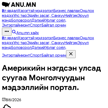
Үйл явдал
Хэрэгтэй мэдээлэл
Бизнес лавлах
Онцлох
мэдээ
Улс төр
Эдийн засаг, Санхүү
Нийгэм
Эрүүл
мэнд
Боловсрол
Дэлхий
Урлаг соёл,
Энтэртайнмэнт
Спорт
Байгал орчин
Anu.mn хайх
Үйл явдал
Хэрэгтэй мэдээлэл
Бизнес лавлах
Онцлох
мэдээ
Улс төр
Эдийн засаг, Санхүү
Нийгэм
Эрүүл
мэнд
Боловсрол
Дэлхий
Урлаг соёл,
Энтэртайнмэнт
Спорт
Байгал орчин
Америкийн нэгдсэн улсад
суугаа Монголчуудын
мэдээллийн портал.
8/6/2026