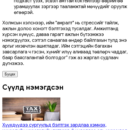
подкаст үзэх, эсвэл амттай коктейлээр өөрийгөө
урамшуулах зэргээр тааламжтай мөчүүдийг оруулж
өгөөрэй.
Холмсын хэлснээр, ийм "амралт" нь стрессийг тайлж,
ажлын долоо хоногт бэлтгэхэд тусалдаг. Амжилтанд
хүрсэн хүмүүс, даваа гарагт ажлын бүтээмжээ
нэмэгдүүлэх, сэтгэл санаагаа өндөр байлгахын тулд энэ
аргыг ихэвчлэн ашигладаг. Ийм сэтгэцийн багахан
завсарлага ч гэсэн, хүнийг илүү аливаад төвлөрч чаддаг,
баяр баясгалантай болгодог” гэж аз жаргал судлаач
дүгнэжээ.
Буцах
Сүүлд нэмэгдсэн
Хүүхдүүдээ сургуульд бэлтгэх зардлаа хэмнэх,