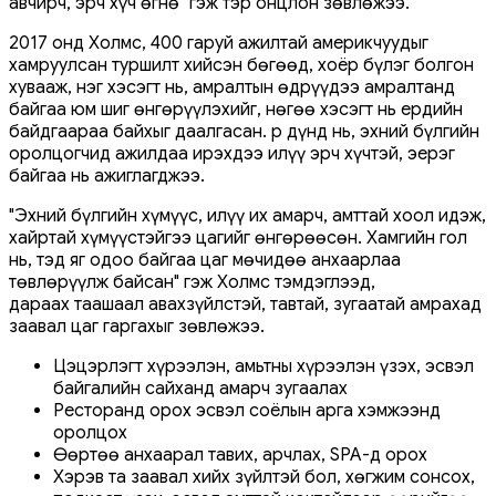
авчирч, эрч хүч өгнө" гэж тэр онцлон зөвлөжээ.
2017 онд Холмс, 400 гаруй ажилтай америкчуудыг
хамруулсан туршилт хийсэн бөгөөд, хоёр бүлэг болгон
хувааж, нэг хэсэгт нь, амралтын өдрүүдээ амралтанд
байгаа юм шиг өнгөрүүлэхийг, нөгөө хэсэгт нь ердийн
байдгаараа байхыг даалгасан. Үр дүнд нь, эхний бүлгийн
оролцогчид ажилдаа ирэхдээ илүү эрч хүчтэй, эерэг
байгаа нь ажиглагджээ.
"Эхний бүлгийн хүмүүс, илүү их амарч, амттай хоол идэж,
хайртай хүмүүстэйгээ цагийг өнгөрөөсөн. Хамгийн гол
нь, тэд яг одоо байгаа цаг мөчидөө анхаарлаа
төвлөрүүлж байсан" гэж Холмс тэмдэглээд,
дараах таашаал авахзүйлстэй, тавтай, зугаатай амрахад
заавал цаг гаргахыг зөвлөжээ.
Цэцэрлэгт хүрээлэн, амьтны хүрээлэн үзэх, эсвэл
байгалийн сайханд амарч зугаалах
Ресторанд орох эсвэл соёлын арга хэмжээнд
оролцох
Өөртөө анхаарал тавих, арчлах, SPA-д орох
Хэрэв та заавал хийх зүйлтэй бол, хөгжим сонсох,