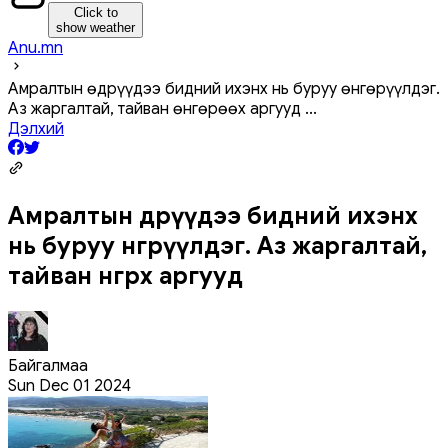
Click to
show weather
Anu.mn
Амралтын өдрүүдээ бидний ихэнх нь буруу өнгөрүүлдэг.
Аз жаргалтай, тайван өнгөрөөх аргууд
...
Дэлхий
Амралтын өдрүүдээ бидний ихэнх
нь буруу өнгөрүүлдэг. Аз жаргалтай,
тайван өнгөрөөх аргууд
Байгалмаа
Sun Dec 01 2024