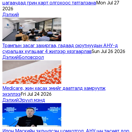
цагаачдад грин карт олгохоос татгалзана
Mon Jul 27
2026
Дэлхий
Трампын засаг захиргаа, гадаад оюутнуудын АНУ-д
суралцах хугацааг 4 жилээр хязгаарлав
Sun Jul 26 2026
Дэлхий
Боловсрол
Medicare, жин хасах эмийг даатгалд хамруулж
эхэллээ
Fri Jul 24 2026
Дэлхий
Эрүүл мэнд
Илон Маскийн эхлүүлсэн цомхотгол, АНУ-ын төсөвт дор