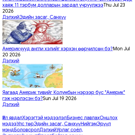
хаяж 11 тэрбум долларын зардал учруулжээ
Thu Jul 23
2026
Дэлхий
Эдийн засаг, Санхүү
Америкчууд англи хэлийг хэрхэн өөрчилсөн бэ?
Mon Jul
20 2026
Дэлхий
Яагаад Америк тивийг Колумбын нэрээр бус "Америк"
гэж нэрлэсэн бэ?
Sun Jul 19 2026
Дэлхий
Үйл явдал
Хэрэгтэй мэдээлэл
Бизнес лавлах
Онцлох
мэдээ
Улс төр
Эдийн засаг, Санхүү
Нийгэм
Эрүүл
мэнд
Боловсрол
Дэлхий
Урлаг соёл,