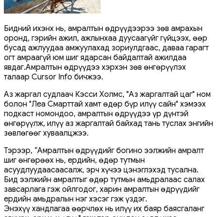
Бидний ихэнх нь, амралтын өдрүүдээрээ зөв амрахын
оронд, гэрийн ажил, ажлынхаа дуусаагүйг гүйцээх, өөр
бусад ажлуудаа амжуулахад зориулдгаас, даваа гарагт
огт амраагүй юм шиг ядарсан байдалтай ажилдаа
явдаг.Амралтын өдрүүдээ хэрхэн зөв өнгөрүүлэх
талаар Cursor Info бичжээ.
Аз жаргал судлаач Кэсси Холмс, "Аз жаргалтай цаг" ном
болон "Леа Смарттай хамт өдөр бүр илүү сайн" хэмээх
подкаст номондоо, амралтын өдрүүдээ үр дүнтэй
өнгөрүүлж, илүү аз жаргалтай байхад тань туслах энгийн
зөвлөгөөг хуваалцжээ.
Тэрээр, “Амралтын өдрүүдийг богино ээлжийн амралт
шиг өнгөрөөх нь, ердийн, өдөр тутмын
асуудлуудаасаасалж, эрч хүчээ цэнэглэхэд тусална.
Бид ээлжийн амралтыг өдөр тутмын амьдралаас салах
завсарлага гэж ойлгодог, харин амралтын өдрүүдийг
ердийн амьдралын нэг хэсэг гэж үздэг.
Энэхүү хандлагаа өөрчлөх нь илүү их баяр баясгаланг