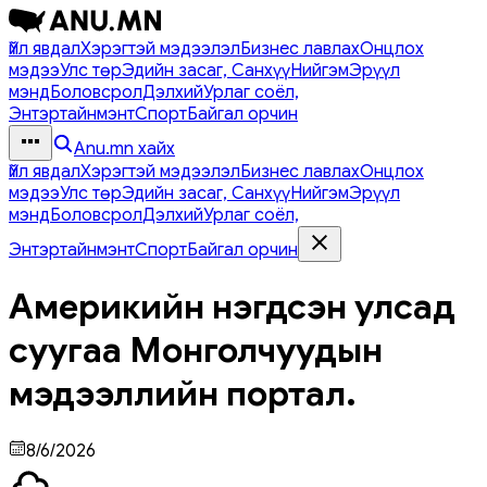
Үйл явдал
Хэрэгтэй мэдээлэл
Бизнес лавлах
Онцлох
мэдээ
Улс төр
Эдийн засаг, Санхүү
Нийгэм
Эрүүл
мэнд
Боловсрол
Дэлхий
Урлаг соёл,
Энтэртайнмэнт
Спорт
Байгал орчин
Anu.mn хайх
Үйл явдал
Хэрэгтэй мэдээлэл
Бизнес лавлах
Онцлох
мэдээ
Улс төр
Эдийн засаг, Санхүү
Нийгэм
Эрүүл
мэнд
Боловсрол
Дэлхий
Урлаг соёл,
Энтэртайнмэнт
Спорт
Байгал орчин
Америкийн нэгдсэн улсад
суугаа Монголчуудын
мэдээллийн портал.
8/6/2026