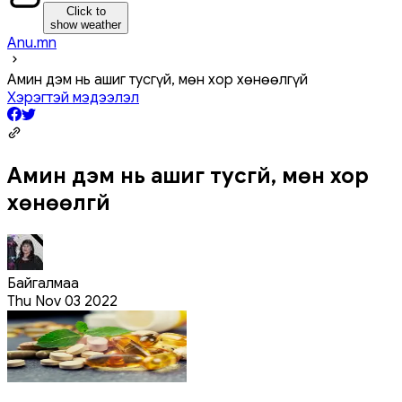
Click to
show weather
Anu.mn
Амин дэм нь ашиг тусгүй, мөн хор хөнөөлгүй
Хэрэгтэй мэдээлэл
Амин дэм нь ашиг тусгүй, мөн хор
хөнөөлгүй
Байгалмаа
Thu Nov 03 2022