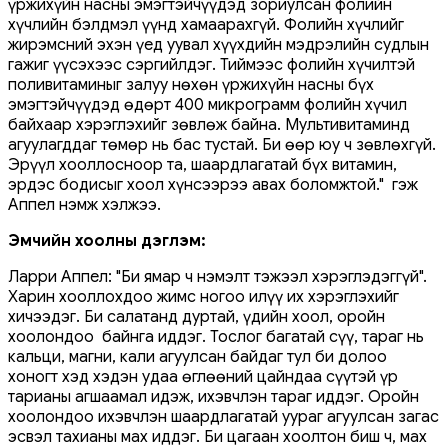
үржихүйн насны эмэгтэйчүүдэд зориулсан фолийн
хүчлийн бэлдмэл үүнд хамаарахгүй. Фолийн хүчлийг
жирэмсний эхэн үед уувал хүүхдийн мэдрэлийн судлын
гажиг үүсэхээс сэргийлдэг. Тиймээс фолийн хүчилтэй
поливитаминыг залуу нөхөн үржихүйн насны бүх
эмэгтэйчүүдэд өдөрт 400 микрограмм фолийн хүчил
байхаар хэрэглэхийг зөвлөж байна. Мультивитаминд
агуулагддаг төмөр нь бас тустай. Би өөр юу ч зөвлөхгүй.
Эрүүл хооллосноор та, шаардлагатай бүх витамин,
эрдэс бодисыг хоол хүнсээрээ авах боломжтой." гэж
Аппел нэмж хэлжээ.
Эмчийн хоолны дэглэм:
Ларри Аппел: "Би ямар ч нэмэлт тэжээл хэрэглэдэггүй".
Харин хооллохдоо жимс ногоо илүү их хэрэглэхийг
хичээдэг. Би салатанд дуртай, үдийн хоол, оройн
хоолондоо байнга иддэг. Тослог багатай сүү, тараг нь
кальци, магни, кали агуулсан байдаг тул би долоо
хоногт хэд хэдэн удаа өглөөний цайндаа сүүтэй үр
тарианы агшаамал идэж, ихэвчлэн тараг иддэг. Оройн
хоолондоо ихэвчлэн шаардлагатай уураг агуулсан загас
эсвэл тахианы мах иддэг. Би цагаан хоолтон биш ч, мах