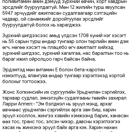
поливитамин амин дэмүүд зүрхний өвчин, хорт хавдрын
эрсдлийг бууруулдаггүй. Мөн 12 жилийн турш явуулсан
5947 эрчүүдийг ажигласан судалгаагаар сэтгэцийн
чадвар, ой санамжийг доройтуулах эрсдлийг
бууруулдаггүй болох нь харагджээ.
Зүрхний шигдээсээс амьд үлдсэн 1708 хүний ​​нэг хэсэгт
нь 55 сарын турш өндөр тунгаар олон төрлийн амин дэм
өгч, нөгөө хэсэгт нь плацебо өгч ажиглалт хийхэд
зүрхний шигдээс, зүрхний хагалгаа, нас баралтын тоо нь
бараг ижил ойролцоо гарч байсан байна.
Эрдэмтэд мөн витамин Е болон бета-каротин
нэмэлтүүд, ялангуяа өндөр тунгаар хэрэглэхэд хортой
болохыг тогтоожээ.
Жонс Хопкинсийн их сургуулийн Урьдчилан сэргийлэх,
тархвар судлал, эмнэлзүйн судалгааны төвийн захирал
Ларри Аппел:- "Эм бэлдмэл нь эрүүл мэнд, архаг
өвчнөөс урьдчилан сэргийлэх арга зам биш, харин
эрүүл хооллох, жингээ хэвийн хэмжээнд барих, ханасан
өөх тос, транс тос, элсэн чихэр, давсны хэрэглээгээ
хасах нь жинхэнэ эрүүл байх арга юм. Харин нөхөн