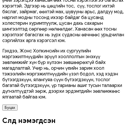
Үүний зэрэгцээ ханасан өөх тосны хэрэглээгээ багасгах
хэрэгтэй. Эдгээр нь цөцгийн тос, сүү, тослог ихтэй
бяслаг, зайрмаг, өөхтэй мах, шувууны арьс, далдуу мод,
наргил модны тосонд ихээр байдаг ба цусанд
холестерин хуримтлуулж, цусан дахь сахарын
шингээлтэд сөргөөр нөлөөлдөг. Ханасан өөх тосны
хэрэглээг багасгах нь зүрх судасны өвчнөөс урьдчилан
сэргийлэх арга хэрэгсэл юм.
Гэхдээ, Жонс Хопкинсийн их сургуулийн
мэргэжилтнүүдийн эрүүл хооллолтын энэхүү
зөвлөмжийг хүн бүр хүлээн зөвшөөрөхгүй байх
магадлалтай. Учир нь, орчин үеийн зарим хоол
тэжээлийн мэргэжилтнүүдийн үзэл бодол, хэд хэдэн
бүтээгдэхүүн, ялангуяа сүүн бүтээгдэхүүн, тослог
багатай бүтээгдэхүүн, үр тарианы ашиг тусын талаархи
дүгнэлтүүдтэй зөрж, дээрхи эрдэмтдийн зөвлөмжөөс
ялгаатай байгаа юм.
Буцах
Сүүлд нэмэгдсэн