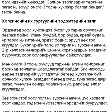
бага идэхийг хичээдэг. Салмон зэрэг зарим төрлийн
загас нь эрүүл омега-3 тосны хүчлээр баялаг байдаг."
гэсэн байна.
Хопкинсийн их сургуулийн эрдэмтэдийн зөвлөгөө
Эрдэмтэд хоол хүнсэндээ бүхэл үр тариа оруулахыг
зөвлөж байна. Улаан буудай, бор будаа, арвай будаа,
үр тариа нь витамин, эрдэс бодис, эрүүл өөх тос
агуулдаг. Бүхэл үрийн талх, үр тариа нь зүрхний өвчин,
2-р хэлбэрийн чихрийн шижин, хорт хавдрын эрсдлийг
бууруулж, хоол боловсруулалтыг сайжруулдаг.
Мөн омега-3 тосны хүчлүүд тархины эсийн мембраныг
барихад зайлшгүй шаардлагатай байдаг. Бие махбодь
өөрөө тэдгээрийг үүсгэдэггүй бөгөөд хүрээлэн буй
орчноос хүлээн авагддаг бөгөөд хулд, туна загас, шар
загас, түүнчлэн самар, маалингын үр, рапсанд элбэг
агуулагддаг.
Зөв зохистой хооллолт нь зүрхний өвчин, цус харвалт,
хорт хавдар, гэдэсний үрэвслийн эрсдлийг бууруулдаг.