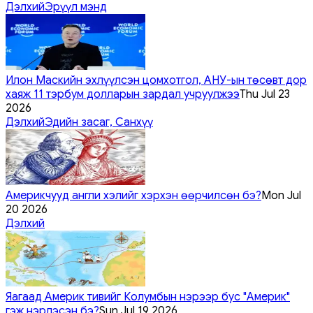
Дэлхий
Эрүүл мэнд
Илон Маскийн эхлүүлсэн цомхотгол, АНУ-ын төсөвт дор
хаяж 11 тэрбум долларын зардал учруулжээ
Thu Jul 23
2026
Дэлхий
Эдийн засаг, Санхүү
Америкчууд англи хэлийг хэрхэн өөрчилсөн бэ?
Mon Jul
20 2026
Дэлхий
Яагаад Америк тивийг Колумбын нэрээр бус "Америк"
гэж нэрлэсэн бэ?
Sun Jul 19 2026