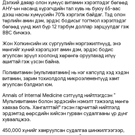
Дэлхий даяар олон хүмүүс витамин хэрэглэдэг бөгөөд
АНУ-ын насанд хүрэгчдийн тал хувь нь буюу 65-аас
дээш насны хүмүүсийн 70% хэргэлж байдаг. Тэд олон
төрлийн амин дэм, эрдэс бодисыг тогтмол хэрэглэдэг
бөгөөд үүнд жил бүр 12 тэрбум доллар зарцуулдаг гэж
ВВС бичжээ.
Жон Хопкинсийн их сургуулийн мэргэжилтнүүд, энэ
мөнгийг хүний ​​хэрэгцээт амин дэм, эрдэс бодис
агуулсан эрүүл хоолонд хөрөнгө оруулахад илүү
ашигтай гэж үзсэн байна.
Поливитамин (мультиватамин) нь нэг капсулд хэд хэдэн
витамин, зарим тохиолдолд микроэлементүүд хамт
агуулсан бэлдмэл юм.
Annals of Internal Medicine сэтгүүлд нийтлэгдсэн “
Мультивитамин болон эрдэсийн нэмэлт тэжээлд мөнгө
хаяхаа боль. Хангалттай!" гэсэн гарчигтай нийтлэлд
эрдэмтэд өөрсдийн хийсэн гурван судалгааны үр дүнг
хуваалцжээ.
450,000 хүнийг хамруулсан судалгаа ​​​​шинжилгээгээр,