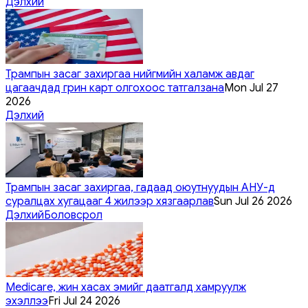
Дэлхий
Трампын засаг захиргаа нийгмийн халамж авдаг
цагаачдад грин карт олгохоос татгалзана
Mon Jul 27
2026
Дэлхий
Трампын засаг захиргаа, гадаад оюутнуудын АНУ-д
суралцах хугацааг 4 жилээр хязгаарлав
Sun Jul 26 2026
Дэлхий
Боловсрол
Medicare, жин хасах эмийг даатгалд хамруулж
эхэллээ
Fri Jul 24 2026