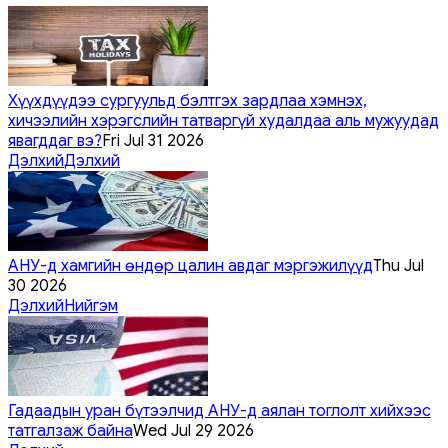
Хүүхдүүдээ сургуульд бэлтгэх зардлаа хэмнэх,
хичээлийн хэрэгслийн татваргүй худалдаа аль мужуудад
явагддаг вэ?
Fri Jul 31 2026
Дэлхий
Дэлхий
АНУ-д хамгийн өндөр цалин авдаг мэргэжилүүд
Thu Jul
30 2026
Дэлхий
Нийгэм
Гадаадын уран бүтээлчид АНУ-д аялан тоглолт хийхээс
татгалзаж байна
Wed Jul 29 2026