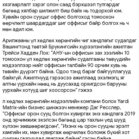
хязгаарлалт зэрэг олон саад бэрхшээл тулгардаг
бөгөөд хялбар шилжилт биш байх нь тодорхой юм.
Хувийн орон сууцыг оффис болгоход томоохон
өөрчлөлт шаардагддаг шиг оффисыг байр болгох нь ч
мөн адил юм.
Арилжааны үл хөдлөх хөрөнгийн чиг хандлагыг судалдаг
Вашингтонд төвтэй Брукингсийн хүрээлэнгийн ажилтан
Трейси Хадден Лох: “АНУ-ын оффисын зах зээлийн 10
томоохон үл хөдлөх хөрөнгийн судалгааны төвүүдийн
мэдээллээр нийт оффисын талбайн 90 орчим хувь нь
төвийн дүүрэгт байна. Одоо тэнд бараг байгууллагууд
байхгүй. Ажилтнууд гэрээсээ ажиллаад эхэлмэгц яг
алтны уурхайн нөөц нь дуусахад орхигдсон барууны
уурхайн хотууд шиг хоосорсон” гэжээ
Үл хөдлөх хөрөнгийн мэдээллийн компани болох Yardi
Matrix-ийн бизнес шинжээч менежер Даг Ресслер,
“Оффисыг орон сууц болгон хувиргах энэ хандлага 2019
онд эрчимжиж эхэлсэн бөгөөд цар тахлын үед шууд
хүлээн зөвшөөрөгдсөн", “Ихэнх нь орон сууцны эрэлт
хамгийн их, мөн хувиргаж өөрчилөх боломж бүхий хот
суурин газруудад явагдаж байна" гэсэн байна.