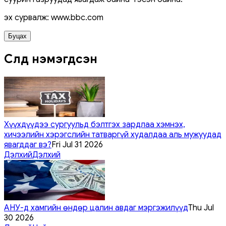
эх сурвалж: www.bbc.com
Буцах
Сүүлд нэмэгдсэн
Хүүхдүүдээ сургуульд бэлтгэх зардлаа хэмнэх,
хичээлийн хэрэгслийн татваргүй худалдаа аль мужуудад
явагддаг вэ?
Fri Jul 31 2026
Дэлхий
Дэлхий
АНУ-д хамгийн өндөр цалин авдаг мэргэжилүүд
Thu Jul
30 2026