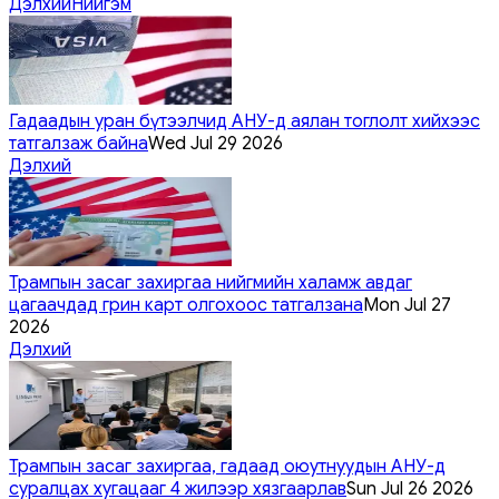
Дэлхий
Нийгэм
Гадаадын уран бүтээлчид АНУ-д аялан тоглолт хийхээс
татгалзаж байна
Wed Jul 29 2026
Дэлхий
Трампын засаг захиргаа нийгмийн халамж авдаг
цагаачдад грин карт олгохоос татгалзана
Mon Jul 27
2026
Дэлхий
Трампын засаг захиргаа, гадаад оюутнуудын АНУ-д
суралцах хугацааг 4 жилээр хязгаарлав
Sun Jul 26 2026