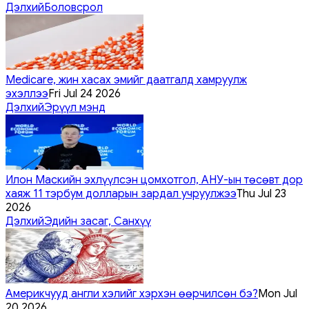
Дэлхий
Боловсрол
Medicare, жин хасах эмийг даатгалд хамруулж
эхэллээ
Fri Jul 24 2026
Дэлхий
Эрүүл мэнд
Илон Маскийн эхлүүлсэн цомхотгол, АНУ-ын төсөвт дор
хаяж 11 тэрбум долларын зардал учруулжээ
Thu Jul 23
2026
Дэлхий
Эдийн засаг, Санхүү
Америкчууд англи хэлийг хэрхэн өөрчилсөн бэ?
Mon Jul
20 2026