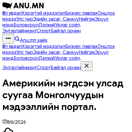
Үйл явдал
Хэрэгтэй мэдээлэл
Бизнес лавлах
Онцлох
мэдээ
Улс төр
Эдийн засаг, Санхүү
Нийгэм
Эрүүл
мэнд
Боловсрол
Дэлхий
Урлаг соёл,
Энтэртайнмэнт
Спорт
Байгал орчин
Anu.mn хайх
Үйл явдал
Хэрэгтэй мэдээлэл
Бизнес лавлах
Онцлох
мэдээ
Улс төр
Эдийн засаг, Санхүү
Нийгэм
Эрүүл
мэнд
Боловсрол
Дэлхий
Урлаг соёл,
Энтэртайнмэнт
Спорт
Байгал орчин
Америкийн нэгдсэн улсад
суугаа Монголчуудын
мэдээллийн портал.
8/6/2026