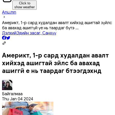
Click to
show weather
Anu.mn
Америкт, 1-р сард худалдан авалт хийхэд ашигтай зүйлс
ба авахад ашиггүй үе нь таардаг бүтэ
...
Дэлхий
Эдийн засаг, Санхүү
Америкт, 1-р сард худалдан авалт
хийхэд ашигтай зүйлс ба авахад
ашиггүй үе нь таардаг бүтээгдэхүүнүүд
Байгалмаа
Thu Jan 04 2024