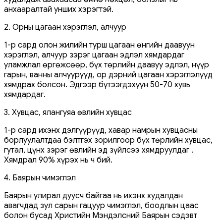
анхааралтай унших хэрэгтэй.
2. Орны цагаан хэрэглэл, алчуур
1-р сард олон жилийн турш цагаан өнгийн даавуун
хэрэглэл, алчуур зэрэг цагаан эдлэл хямдардаг
уламжлал өргөжсөөр, бүх төрлийн даавуу эдлэл, нүүр
гарын, ванны алчуурууд, ор дэрний цагаан хэрэглэлүүд
хямдрах болсон. Эдгээр бүтээгдэхүүн 50-70 хувь
хямдардаг.
3. Хувцас, ялангуяа өвлийн хувцас
1-р сард ихэнх дэлгүүрүүд, хавар намрын хувцасны
борлуулалтдаа бэлтгэх зорилгоор бүх төрлийн хувцас,
гутал, цүнх зэрэг өвлийн эд зүйлсээ хямдруулдаг .
Хямдрал 90% хүрэх нь ч бий.
4. Баярын чимэглэл
Баярын улирал дуусч байгаа нь ихэнх худалдан
авагчдад зул сарын гацуур чимэглэл, боодлын цаас
болон бусад Христийн Мэндэлсний Баярын сэдэвт