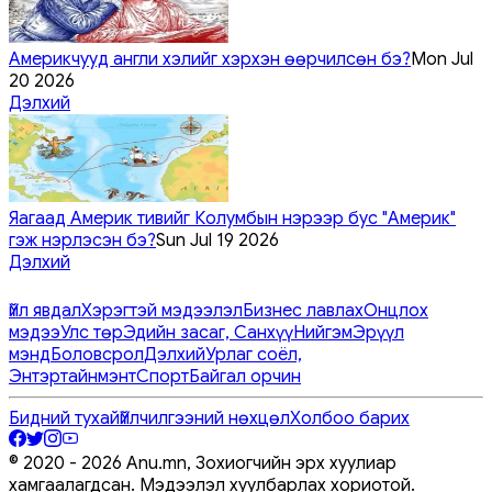
Америкчууд англи хэлийг хэрхэн өөрчилсөн бэ?
Mon Jul
20 2026
Дэлхий
Яагаад Америк тивийг Колумбын нэрээр бус "Америк"
гэж нэрлэсэн бэ?
Sun Jul 19 2026
Дэлхий
Үйл явдал
Хэрэгтэй мэдээлэл
Бизнес лавлах
Онцлох
мэдээ
Улс төр
Эдийн засаг, Санхүү
Нийгэм
Эрүүл
мэнд
Боловсрол
Дэлхий
Урлаг соёл,
Энтэртайнмэнт
Спорт
Байгал орчин
Бидний тухай
Үйлчилгээний нөхцөл
Холбоо барих
© 2020 -
2026
Anu.mn, Зохиогчийн эрх хуулиар
хамгаалагдсан. Мэдээлэл хуулбарлах хориотой.