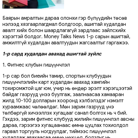
Баярын амралтын дараа олонхи гэр бүлүүдийн төсөв
нэлээд хязгаарлагдмал болдгоор, ашигтай худалдан
авалт хийх болон шаардлагагүй зардлаас зайлсхийх
хэрэгтэй болдог. Money Talks News 1-р сарын ашигтай,
амжилтгүй худалдан авалтуудын жагсаалтыг гаргажээ.
1-р сард худалдан авахад ашигтай зүйлс
1. Фитнес клубын гишүүнчлэл
1-р сар бол биеийн тамир, спортын клубуудын
гишүүнчлэлийн карт худалдан авахад хамгийн
тохиромжтой цаг юм, учир нь өндөр эрэлт хэрэгцээтэй
байдаг газрууд үнээ буулгаж, заалнаасаа хамааран
жилд 10-100 долларын хооронд хэлбэлздэг нэмэлт
хураамжаас чөлөөлдөг. Мөн зарим газрууд үнэ
төлбөргүй хичээллэх хугацааг санал болгох нь ч бий.
Гэхдээ, зарим фитнес клубууд жилийн гишүүнчлэл авсны
дараа, гэрээгээ хугацаанаас өмнө цуцлах тохиолдол
гарвал торгууль ногдуулдаг, тиймээс гишүүнчлэл
худалдаж авахаасаа өмнө нөхцөл, болзлыг нь