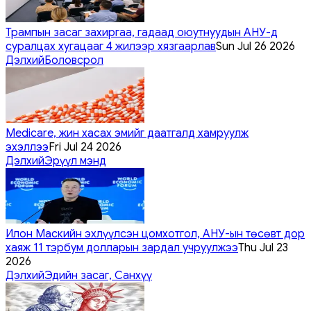
Трампын засаг захиргаа, гадаад оюутнуудын АНУ-д
суралцах хугацааг 4 жилээр хязгаарлав
Sun Jul 26 2026
Дэлхий
Боловсрол
Medicare, жин хасах эмийг даатгалд хамруулж
эхэллээ
Fri Jul 24 2026
Дэлхий
Эрүүл мэнд
Илон Маскийн эхлүүлсэн цомхотгол, АНУ-ын төсөвт дор
хаяж 11 тэрбум долларын зардал учруулжээ
Thu Jul 23
2026
Дэлхий
Эдийн засаг, Санхүү