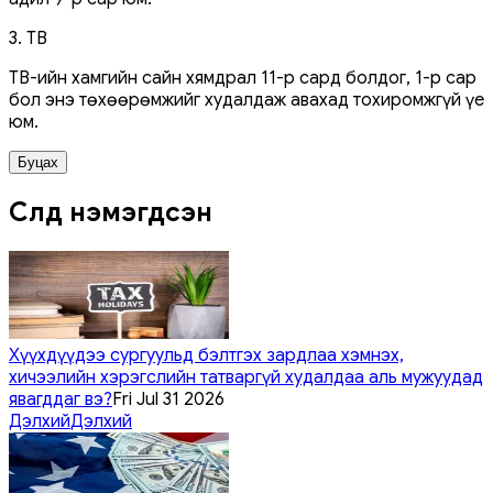
3. ТВ
ТВ-ийн хамгийн сайн хямдрал 11-р сард болдог, 1-р сар
бол энэ төхөөрөмжийг худалдаж авахад тохиромжгүй үе
юм.
Буцах
Сүүлд нэмэгдсэн
Хүүхдүүдээ сургуульд бэлтгэх зардлаа хэмнэх,
хичээлийн хэрэгслийн татваргүй худалдаа аль мужуудад
явагддаг вэ?
Fri Jul 31 2026
Дэлхий
Дэлхий