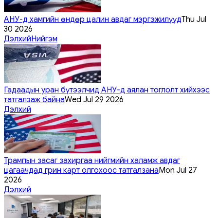
АНУ-д хамгийн өндөр цалин авдаг мэргэжилүүд
Thu Jul
30 2026
Дэлхий
Нийгэм
Гадаадын уран бүтээлчид АНУ-д аялан тоглолт хийхээс
татгалзаж байна
Wed Jul 29 2026
Дэлхий
Трампын засаг захиргаа нийгмийн халамж авдаг
цагаачдад грин карт олгохоос татгалзана
Mon Jul 27
2026
Дэлхий