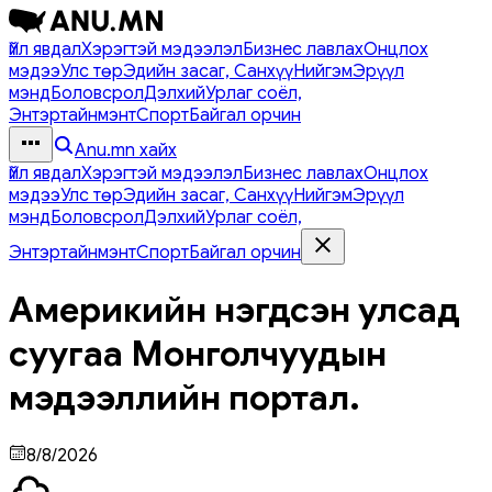
Үйл явдал
Хэрэгтэй мэдээлэл
Бизнес лавлах
Онцлох
мэдээ
Улс төр
Эдийн засаг, Санхүү
Нийгэм
Эрүүл
мэнд
Боловсрол
Дэлхий
Урлаг соёл,
Энтэртайнмэнт
Спорт
Байгал орчин
Anu.mn хайх
Үйл явдал
Хэрэгтэй мэдээлэл
Бизнес лавлах
Онцлох
мэдээ
Улс төр
Эдийн засаг, Санхүү
Нийгэм
Эрүүл
мэнд
Боловсрол
Дэлхий
Урлаг соёл,
Энтэртайнмэнт
Спорт
Байгал орчин
Америкийн нэгдсэн улсад
суугаа Монголчуудын
мэдээллийн портал.
8/8/2026