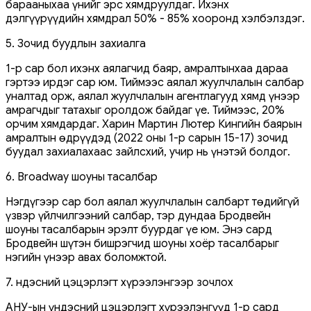
барааныхаа үнийг эрс хямдруулдаг. Ихэнх
дэлгүүрүүдийн хямдрал 50% - 85% хооронд хэлбэлздэг.
5. Зочид буудлын захиалга
1-р сар бол ихэнх аялагчид баяр, амралтынхаа дараа
гэртээ ирдэг сар юм. Тиймээс аялал жуулчлалын салбар
уналтад орж, аялал жуулчлалын агентлагууд хямд үнээр
амрагчдыг татахыг оролдож байдаг үе. Тиймээс, 20%
орчим хямдардаг. Харин Мартин Лютер Кингийн баярын
амралтын өдрүүдэд (2022 оны 1-р сарын 15-17) зочид
буудал захиалахаас зайлсхий, учир нь үнэтэй болдог.
6. Broadway шоуны тасалбар
Нэгдүгээр сар бол аялал жуулчлалын салбарт төдийгүй
үзвэр үйлчилгээний салбар, тэр дундаа Бродвейн
шоуны тасалбарын эрэлт буурдаг үе юм. Энэ сард
Бродвейн шүтэн бишрэгчид шоуны хоёр тасалбарыг
нэгийн үнээр авах боломжтой.
7. Үндэсний цэцэрлэгт хүрээлэнгээр зочлох
АНУ-ын үндэсний цэцэрлэгт хүрээлэнгүүд 1-р сард