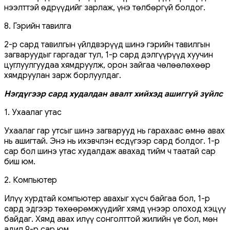
нээлттэй өдрүүдийг зарлаж, үнэ төлбөргүй болдог.
8. Гэрийн тавилга
2-р сард тавилгын үйлдвэрүүд шинэ гэрийн тавилгын
загваруудыг гаргадаг тул, 1-р сард дэлгүүрүүд хуучин
цуглуулгуудаа хямдруулж, орон зайгаа чөлөөлөхөөр
хямдруулан зарж борлуулдаг.
Нэгдүгээр сард худалдан авалт хийхэд ашиггүй зүйлс
1. Ухаалаг утас
Ухаалаг гар утсыг шинэ загварууд нь гарахаас өмнө авах
нь ашигтай. Энэ нь ихэвчлэн есдүгээр сард болдог. 1-р
сар бол шинэ утас худалдаж авахад тийм ч таатай сар
биш юм.
2. Компьютер
Илүү хурдтай компьютер авахыг хүсч байгаа бол, 1-р
сард эдгээр төхөөрөмжүүдийг хямд үнээр олоход хэцүү
байдаг. Хямд авах илүү сонголттой жилийн үе бол, мөн
адил 9-р сар юм.