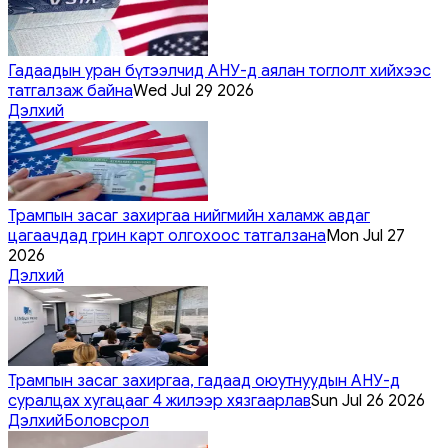
Гадаадын уран бүтээлчид АНУ-д аялан тоглолт хийхээс
татгалзаж байна
Wed Jul 29 2026
Дэлхий
Трампын засаг захиргаа нийгмийн халамж авдаг
цагаачдад грин карт олгохоос татгалзана
Mon Jul 27
2026
Дэлхий
Трампын засаг захиргаа, гадаад оюутнуудын АНУ-д
суралцах хугацааг 4 жилээр хязгаарлав
Sun Jul 26 2026
Дэлхий
Боловсрол