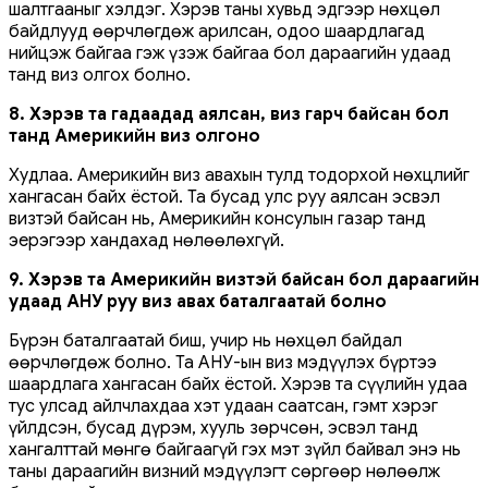
шалтгааныг хэлдэг. Хэрэв таны хувьд эдгээр нөхцөл
байдлууд өөрчлөгдөж арилсан, одоо шаардлагад
нийцэж байгаа гэж үзэж байгаа бол дараагийн удаад
танд виз олгох болно.
8. Хэрэв та гадаадад аялсан, виз гарч байсан бол
танд Америкийн виз олгоно
Худлаа. Америкийн виз авахын тулд тодорхой нөхцлийг
хангасан байх ёстой. Та бусад улс руу аялсан эсвэл
визтэй байсан нь, Америкийн консулын газар танд
эерэгээр хандахад нөлөөлөхгүй.
9. Хэрэв та Америкийн визтэй байсан бол дараагийн
удаад АНУ руу виз авах баталгаатай болно
Бүрэн баталгаатай биш, учир нь нөхцөл байдал
өөрчлөгдөж болно. Та АНУ-ын виз мэдүүлэх бүртээ
шаардлага хангасан байх ёстой. Хэрэв та сүүлийн удаа
тус улсад айлчлахдаа хэт удаан саатсан, гэмт хэрэг
үйлдсэн, бусад дүрэм, хууль зөрчсөн, эсвэл танд
хангалттай мөнгө байгаагүй гэх мэт зүйл байвал энэ нь
таны дараагийн визний мэдүүлэгт сөргөөр нөлөөлж