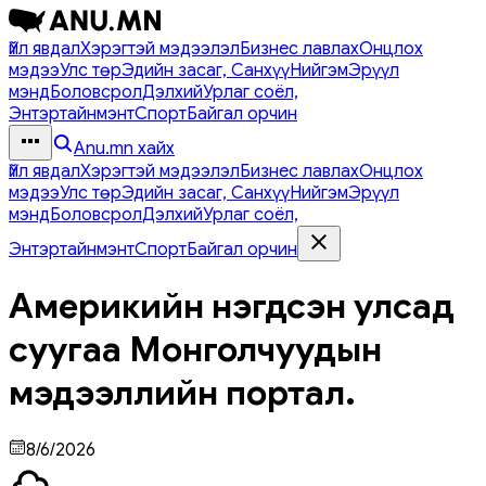
Үйл явдал
Хэрэгтэй мэдээлэл
Бизнес лавлах
Онцлох
мэдээ
Улс төр
Эдийн засаг, Санхүү
Нийгэм
Эрүүл
мэнд
Боловсрол
Дэлхий
Урлаг соёл,
Энтэртайнмэнт
Спорт
Байгал орчин
Anu.mn хайх
Үйл явдал
Хэрэгтэй мэдээлэл
Бизнес лавлах
Онцлох
мэдээ
Улс төр
Эдийн засаг, Санхүү
Нийгэм
Эрүүл
мэнд
Боловсрол
Дэлхий
Урлаг соёл,
Энтэртайнмэнт
Спорт
Байгал орчин
Америкийн нэгдсэн улсад
суугаа Монголчуудын
мэдээллийн портал.
8/6/2026