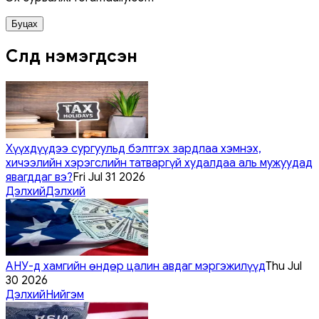
Буцах
Сүүлд нэмэгдсэн
Хүүхдүүдээ сургуульд бэлтгэх зардлаа хэмнэх,
хичээлийн хэрэгслийн татваргүй худалдаа аль мужуудад
явагддаг вэ?
Fri Jul 31 2026
Дэлхий
Дэлхий
АНУ-д хамгийн өндөр цалин авдаг мэргэжилүүд
Thu Jul
30 2026
Дэлхий
Нийгэм