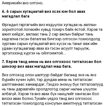
Америкийн виз олгоно.
6. 6 сарын хугацаатай виз хүсэх юм бол авах
магадлал бага
Өргөдөл гаргагчийн виз мэдүүлэх хугацаа нь аяллын
зорилготой логикийн хувьд тохирч байх ёстой. Хэрэв та
ажил хийдэг, ажлаас тань 2 сар ажлын байрыг тань
хадгална гэсэн баталгаа бичгээр олгосон тохиолдолд
зургаан сарын хугацаатай виз хүсэх нь таныг яаж ийм
удаан хугацаагаар явах вэ гэсэн асуулт төрүүлж,
эргэлзээнд хүргэх нь ойлгомжтой. .
7. Хэрэв танд өмнө нь виз олгохоос татгалзсан бол
шинээр виз авах магадлал маш бага.
Виз олгоход олон шалгуур байдаг бөгөөд энэ нь янз
бүрийн хүчин зүйл, тэр дундаа өмнө нь татгалзсан
шалтгаанаас хамаардаг. Гэхдээ энэхүү бүх татгалзалууд
нь таны дараагийн оролдлогод сөрөг нөлөө үзүүлэх
албагүй. Хэрэв та виз авах бүх нөхцлийг хангасан бол
визээ авах болно.Тухайн үедээ танд виз олгохоос
татгалзсан тохиолдолд консулын ажилтнууд татгалзсан