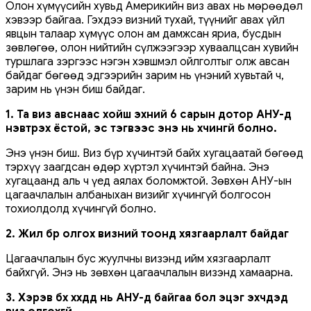
Олон хүмүүсийн хувьд Америкийн виз авах нь мөрөөдөл
хэвээр байгаа. Гэхдээ визний тухай, түүнийг авах үйл
явцын талаар хүмүүс олон ам дамжсан яриа, бусдын
зөвлөгөө, олон нийтийн сүлжээгээр хуваалцсан хувийн
туршлага зэргээс нэгэн хэвшмэл ойлголтыг олж авсан
байдаг бөгөөд эдгээрийн зарим нь үнэний хувьтай ч,
зарим нь үнэн биш байдаг.
1. Та виз авснаас хойш эхний 6 сарын дотор АНУ-д
нэвтрэх ёстой, эс тэгвээс энэ нь хүчингүй болно.
Энэ үнэн биш. Виз бүр хүчинтэй байх хугацаатай бөгөөд
тэрхүү заагдсан өдөр хүртэл хүчинтэй байна. Энэ
хугацаанд аль ч үед аялах боломжтой. Зөвхөн АНУ-ын
цагаачлалын албаныхан визийг хүчингүй болгосон
тохиолдолд хүчингүй болно.
2. Жил бүр олгох визний тоонд хязгаарлалт байдаг
Цагаачлалын бус жуулчны визэнд ийм хязгаарлалт
байхгүй. Энэ нь зөвхөн цагаачлалын визэнд хамаарна.
3. Хэрэв бүх хүүхдүүд нь АНУ-д байгаа бол эцэг эхчүүдэд