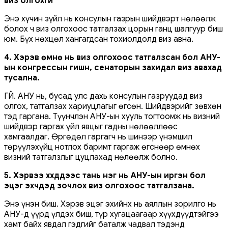
виз олгохгүй
Энэ хүчин зүйл нь консулын газрын шийдвэрт нөлөөлж
болох ч виз олгохоос татгалзах цорын ганц шалгуур биш
юм. Бүх нөхцөл хангагдсан тохиолдолд виз авна.
4. Хэрэв өмнө нь виз олгохоос татгалзсан бол АНУ-
ын конгрессын гишүүн, сенаторын захидал виз авахад
тусална.
ҮГҮЙ. АНУ нь, бусад улс дахь консулын газруудад виз
олгох, татгалзах хариуцлагыг өгсөн. Шийдвэрийг зөвхөн
тэд гаргана. Түүнчлэн АНУ-ын хууль тогтоомж нь визний
шийдвэр гаргах үйл явцыг гадны нөлөөллөөс
хамгаалдаг. Өргөдөл гаргагч нь шинээр үнэмшил
төрүүлэхүйц нотлох баримт гаргаж өгснөөр өмнөх
визний татгалзлыг цуцлахад нөлөөлж болно.
5. Хэрвээ хүүхдүүдээс тань нэг нь АНУ-ын иргэн бол
эцэг эхчүүдэд зочлох виз олгохоос татгалзана.
Энэ үнэн биш. Хэрэв эцэг эхийнх нь аяллын зорилго нь
АНУ-д үүрд үлдэх биш, түр хугацаагаар хүүхдүүдтэйгээ
хамт байх явдал гэдгийг баталж чадвал тэдэнд