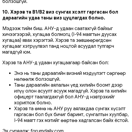
болзошгүй.
10. Хэрэв та B1/B2 виз сунгах хүсэлт гаргасан бол
дараагийн удаа таны виз цуцлагдах болно.
Мэдээж тийм биш. АНУ-д удаан саатахгүй байхыг
хичээгээрэй, хугацаа болмогц (I-94 маягтын дуусах
хугацаа) явах хэрэгтэй. Хэрэв та зөвшөөрөгдсөн
хугацааг хэтрүүлвэл танд ноцтой асуудал тулгарч
магадгүй юм.
Хэрэв та АНУ-д удаан хугацаагаар байсан бол:
Энэ нь таны дараагийн визний мэдүүлэгт сөргөөр
нөлөөлж болзошгүй.
Таны дараагийн аялалын үед хилийн боомт дээр
илүү олон асуулт асууж магадгүй. Хэрэв та хилийн
офицерт таалагдахгүй бол АНУ-д нэвтрэхийг
хориглож болно.
Хэрэв та өмнө нь АНУ руу аялахдаа сунгах хүсэлт
гаргасан бол бүх бичиг баримт, сунгалтын хуулбар,
I-94 маягт гэх мэтийг өөртөө хадгалсан байх ёстой.
Эх сурвалж: forumdaily.com