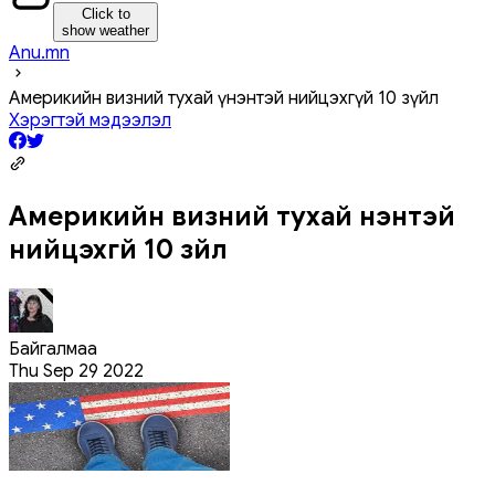
Click to
show weather
Anu.mn
Америкийн визний тухай үнэнтэй нийцэхгүй 10 зүйл
Хэрэгтэй мэдээлэл
Америкийн визний тухай үнэнтэй
нийцэхгүй 10 зүйл
Байгалмаа
Thu Sep 29 2022