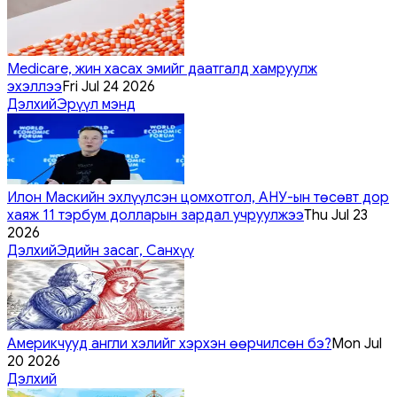
Medicare, жин хасах эмийг даатгалд хамруулж
эхэллээ
Fri Jul 24 2026
Дэлхий
Эрүүл мэнд
Илон Маскийн эхлүүлсэн цомхотгол, АНУ-ын төсөвт дор
хаяж 11 тэрбум долларын зардал учруулжээ
Thu Jul 23
2026
Дэлхий
Эдийн засаг, Санхүү
Америкчууд англи хэлийг хэрхэн өөрчилсөн бэ?
Mon Jul
20 2026
Дэлхий