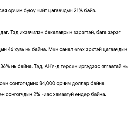
 сая орчим буюу нийт цагаачдын 21% байв.
даг. Тэд ихэвчилэн бакалаврын зэрэгтэй, бага зэрэг
дын 46 хувь нь байна. Мөн санал өгөх эрхтэй цагаачдын
36% нь байна. Тэд, АНУ-д төрсөн иргэдээс ялгаатай нь
сөн сонгогчдынх 84,000 орчим доллар байна.
сөн сонгогчдын 2% -иас хамаагүй өндөр байна.