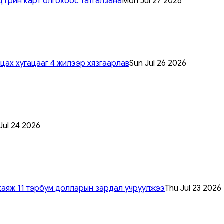
 грин карт олгохоос татгалзана
Mon Jul 27 2026
цах хугацааг 4 жилээр хязгаарлав
Sun Jul 26 2026
 Jul 24 2026
хаяж 11 тэрбум долларын зардал учруулжээ
Thu Jul 23 2026