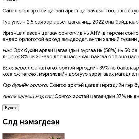
Санал өгөх эрхтэй цагаан арьст цагаачдын тоо, эзлэх ху
Тус улсын 2.5 сая хар арьст цагаачид, 2022 оны байдлаар
Иргэншил авсан цагаач сонгогчид нь АНУ-д төрсөн сонгог
өндөр орлоготой өрхөд амьдардаг, англи хэлний түвшин 
Нас
: Эрх бүхий арван цагаачдын зургаа нь (58%) нь 50 б
дөнгөж 8% нь 30-аас доош насныхан байгаа бол,энэ нас
Боловсрол
: Санал өгөх эрхтэй иргэдийн 39% нь бакалав
коллеж төгсөх, мэргэжлийн доогуур зэрэг авах магадлал 
Гэр бүлийн орлого:
Сонгох эрхтэй цагаач иргэдийн гэр б
Англи хэлний мэдлэг:
Сонгох эрхтэй цагаачдын 37% нь ан
Буцах
Сүүлд нэмэгдсэн