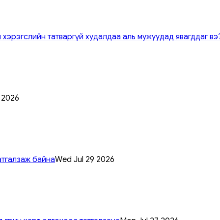
 хэрэгслийн татваргүй худалдаа аль мужуудад явагддаг вэ
0 2026
атгалзаж байна
Wed Jul 29 2026