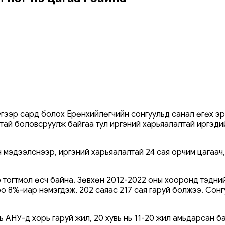
гээр сард болох Ерөнхийлөгчийн сонгуульд санал өгөх эр
тай боловсруулж байгаа тул иргэний харьяалалтай иргэди
мэдээлснээр, иргэний харьяалалтай 24 сая орчим цагаач,
тогтмол өсч байна. Зөвхөн 2012-2022 оны хооронд тэдний 
о 8%-иар нэмэгдэж, 202 саяас 217 сая гаруй болжээ. Сонг
 АНУ-д хорь гаруй жил, 20 хувь нь 11-20 жил амьдарсан б