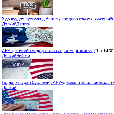
Хүүхдүүдээ сургуульд бэлтгэх зардлаа хэмнэх, хичээлийн
Дэлхий
Дэлхий
АНУ-д хамгийн өндөр цалин авдаг мэргэжилүүд
Thu Jul 3
Дэлхий
Нийгэм
Гадаадын уран бүтээлчид АНУ-д аялан тоглолт хийхээс т
Дэлхий