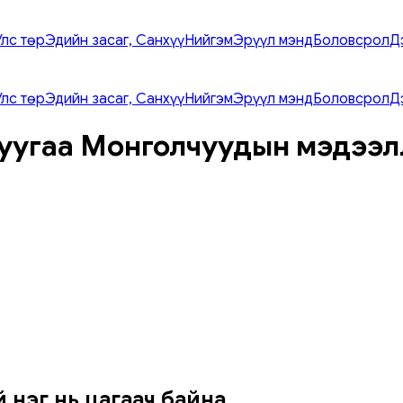
Улс төр
Эдийн засаг, Санхүү
Нийгэм
Эрүүл мэнд
Боловсрол
Д
Улс төр
Эдийн засаг, Санхүү
Нийгэм
Эрүүл мэнд
Боловсрол
Д
уугаа Монголчуудын мэдээл
 нэг нь цагаач байна