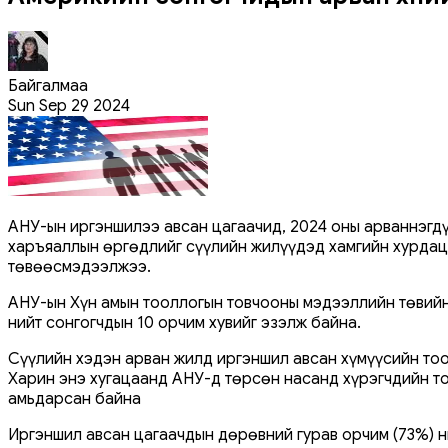
Байгалмаа
Sun Sep 29 2024
АНУ-ын иргэншилээ авсан цагаачид, 2024 оны арваннэгдү
харъяаллын өргөдлийг сүүлийн жилүүдэд хамгийн хурдац
төвөөсмэдээлжээ.
АНУ-ын Хүн амын тооллогын товчооны мэдээллийн төвийн 
нийт сонгогчдын 10 орчим хувийг эзэлж байна.
Сүүлийн хэдэн арван жилд иргэншил авсан хүмүүсийн тоо 
Харин энэ хугацаанд АНУ-д төрсөн насанд хүрэгчдийн то
амьдарсан байна
Иргэншил авсан цагаачдын дөрөвний гурав орчим (73%) нь