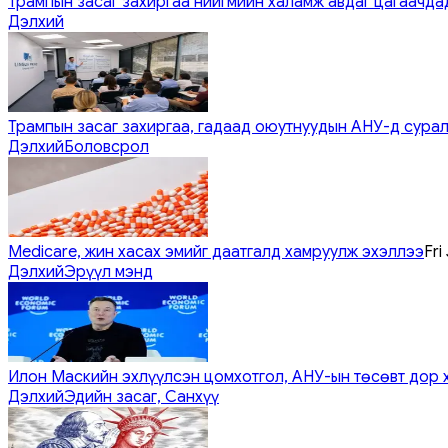
Трампын засаг захиргаа нийгмийн халамж авдаг цагаачдад
Дэлхий
Трампын засаг захиргаа, гадаад оюутнуудын АНУ-д сурал
Дэлхий
Боловсрол
Medicare, жин хасах эмийг даатгалд хамруулж эхэллээ
Fri
Дэлхий
Эрүүл мэнд
Илон Маскийн эхлүүлсэн цомхотгол, АНУ-ын төсөвт дор 
Дэлхий
Эдийн засаг, Санхүү