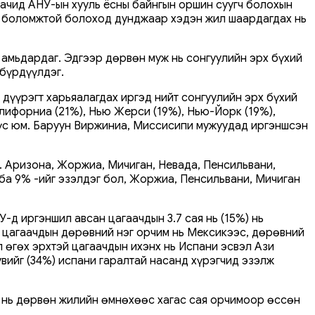
гаачид АНУ-ын хууль ёсны байнгын оршин суугч болохын
ах боломжтой болоход дунджаар хэдэн жил шаардагдах нь
 амьдардаг. Эдгээр дөрвөн муж нь сонгуулийн эрх бүхий
 бүрдүүлдэг.
дүүрэгт харьяалагдах иргэд нийт сонгуулийн эрх бүхий
лифорниа (21%), Нью Жерси (19%), Нью-Йорк (19%),
бүс юм. Баруун Виржиниа, Миссисипи мужуудад иргэншсэн
. Аризона, Жоржиа, Мичиган, Невада, Пенсильвани,
ба 9% -ийг эзэлдэг бол, Жоржиа, Пенсильвани, Мичиган
-д иргэншил авсан цагаачдын 3.7 сая нь (15%) нь
эн цагаачдын дөрөвний нэг орчим нь Мексикээс, дөрөвний
 өгөх эрхтэй цагаачдын ихэнх нь Испани эсвэл Ази
вийг (34%) испани гаралтай насанд хүрэгчид эзэлж
аа нь дөрвөн жилийн өмнөхөөс хагас сая орчимоор өссөн