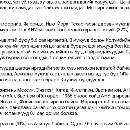
лоход урт үйл явц, хугацаа шаардагддагийг харуулдаг. Ца
таван жил амьдарсан байх ёстой байдаг. Мөн иргэншил ав
Калифорниа, Флорида, Нью-Йорк, Техас гэсэн дөрвөн мужид
 муж юм. Тэд АНУ-ын нийт сонгогчдын гуравны нэгийг (32%)
шилтэй буюу 5.6 сая иргэнтэй.13 мужууд болон Колумбийн 
нх хувийг иргэншилтэй цагаачид бүрдүүлдэг мужууд бол Ка
н уламжлалтай, харин сүүлийнх нь Бүгд найрамдахчуудын 
уж бүрийн сонгогчдын 1 орчим хувийг эзэлдэг байна.
уудад цагаач иргэдийн эзлэх хувь ихээхэн ялгаатай байна
вада, Аризона мужид харъяалал авсан иргэд тус бүр 14% 
 иргэд сонгогчдын ердөө 3 хувийг бүрдүүлдэг.
нхи нь Мексик, Энэтхэг, Хятад, Филиппин, Вьетнам юм. АНУ
пин (6%), Вьетнам (4%) ордог. 1965 оноос хойш АНУ-д ирс
 Энэтхэг, Филиппинээс ирсэн байна. Өөрөөр хэлбэл, санал
оны байдлаар санал өгөх эрхтэй цагаачдын хамгийн том ху
ч испаничууд 8,1 сая орчим болжээ.
урав нь (31%) нь Ази хүн байжээ. Одоо 7.5 сая орчим байг