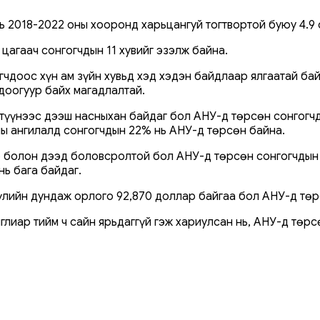
вь 2018-2022 оны хооронд харьцангуй тогтвортой буюу 4.9
 цагаач сонгогчдын 11 хувийг эзэлж байна.
чдоос хүн ам зүйн хувьд хэд хэдэн байдлаар ялгаатай бай
доогуур байх магадлалтай.
а түүнээс дээш насныхан байдаг бол АНУ-д төрсөн сонгогч
ны ангилалд сонгогчдын 22% нь АНУ-д төрсөн байна.
р болон дээд боловсролтой бол АНУ-д төрсөн сонгогчдын 
нь бага байдаг.
үлийн дундаж орлого 92,870 доллар байгаа бол АНУ-д төр
глиар тийм ч сайн ярьдаггүй гэж хариулсан нь, АНУ-д төр