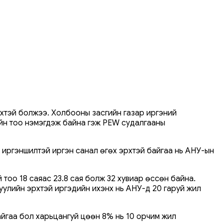
хтэй болжээ. Холбооны засгийн газар иргэний
йн тоо нэмэгдэж байна гэж PEW судалгааны
 иргэншилтэй иргэн санал өгөх эрхтэй байгаа нь АНУ-ын
тоо 18 саяас 23.8 сая болж 32 хувиар өссөн байна.
уулийн эрхтэй иргэдийн ихэнх нь АНУ-д 20 гаруй жил
айгаа бол харьцангуй цөөн 8% нь 10 орчим жил