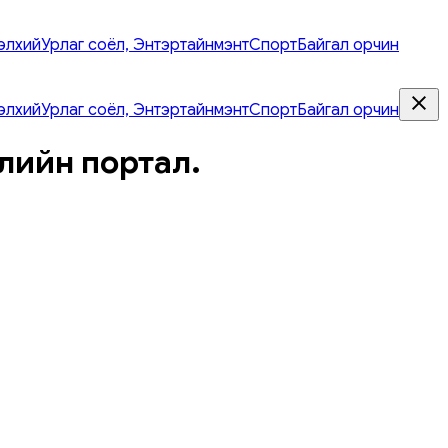
элхий
Урлаг соёл, Энтэртайнмэнт
Спорт
Байгал орчин
элхий
Урлаг соёл, Энтэртайнмэнт
Спорт
Байгал орчин
лийн портал.