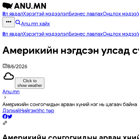
Үйл явдал
Хэрэгтэй мэдээлэл
Бизнес лавлах
Онцлох мэдээ
Anu.mn хайх
Үйл явдал
Хэрэгтэй мэдээлэл
Бизнес лавлах
Онцлох мэдээ
Америкийн нэгдсэн улсад с
8/6/2026
Click to
show weather
Anu.mn
Америкийн сонгогчидын арван хүний нэг нь цагаач байна
Дэлхий
Нийгэм
Улс төр
Америкийн сонгогчидын арван хүний