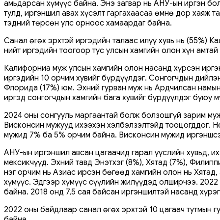
амьдарсан хүмүүс байна. Энэ загвар нь АНУ-ын иргэн бо
тулд, иргэншил авах хүсэлт гаргахаасаа өмнө дор хаяж 
тэдний төрсөн улс орноос хамаардаг байна.
Санал өгөх эрхтэй иргэдийн талаас илүү хувь нь (55%) 
нийт иргэдийн тоогоор тус улсын хамгийн олон хүн амтай
Калифорниа муж улсын хамгийн олон насанд хүрсэн иргэн
иргэдийн 10 орчим хувийг бүрдүүлдэг. Сонгогчдын дийлэ
Флорида (17%) юм. Эхний гурван муж нь Ардчилсан намы
иргэд сонгогчдын хамгийн бага хувийг бүрдүүлдэг буюу м
2024 оны сонгууль маргаантай болж болзошгүй зарим муж
Висконсин мужууд ихээхэн хэлбэлзэлтэйд тооцогддог. Не
мужид 7% ба 5% орчим байна. Висконсин мужид иргэншсэн
АНУ-ын иргэншил авсан цагаачид гарал үүслийн хувьд, ихэ
мексикчүүд. Эхний тавд Энэтхэг (8%), Хятад (7%), Филип
нэг орчим нь Азиас ирсэн бөгөөд хамгийн олон нь Хятад,
хүмүүс. Эдгээр хүмүүс сүүлийн жилүүдэд олширчээ. 2022 
байна. 2018 онд 7,5 сая байсан иргэншилтэй насанд хүрэг
2022 оны байдлаар санал өгөх эрхтэй 10 цагаач тутмын г
байна.