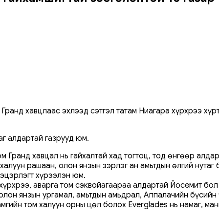
Гранд хавцлаас эхлээд сэтгэл татам Ниагара хүрхрээ хүрт
аг алдартай газрууд юм.
 Гранд хавцал нь гайхалтай хад тогтоц, тод өнгөөр ​​алда
халуун рашаан, олон янзын зэрлэг ан амьтдын өлгий нута
цэцэрлэгт хүрээлэн юм.
 хүрхрээ, аварга том сэквойагаараа алдартай Йосемит бо
 олон янзын ургамал, амьтдын амьдрал, Аппалачийн бүсийн
амгийн том халуун орны цөл болох Everglades нь намаг, м