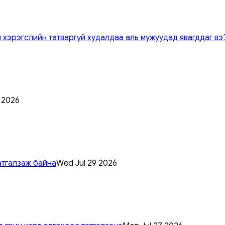
 хэрэгслийн татваргүй худалдаа аль мужуудад явагддаг вэ
0 2026
атгалзаж байна
Wed Jul 29 2026