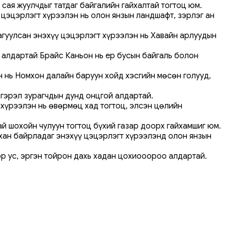
 сая жуулчдыг татдаг байгалийн гайхалтай тогтоц юм.
цэцэрлэгт хүрээлэн нь олон янзын ландшафт, зэрлэг ан
агуулсан энэхүү цэцэрлэгт хүрээлэн нь Хавайн арлуудын
 алдартай Брайс Каньон нь ер бусын байгаль болон
н нь Номхон далайн баруун хойд хэсгийн мөсөн голууд,
 гэрэл зурагчдын дунд онцгой алдартай.
 хүрээлэн нь өвөрмөц хад тогтоц, элсэн цөлийн
й шохойн чулуун тогтоц бүхий газар доорх гайхамшиг юм.
хан байрладаг энэхүү цэцэрлэгт хүрээлэнд олон янзын
хэр ус, эргэн тойрон дахь хадан цохиооороо алдартай.