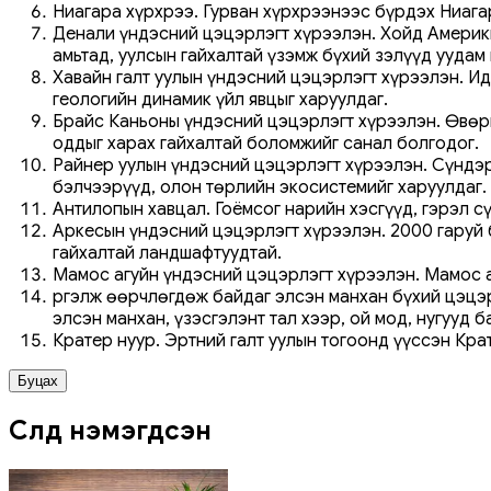
Ниагара хүрхрээ. Гурван хүрхрээнээс бүрдэх Ниагар
Денали үндэсний цэцэрлэгт хүрээлэн. Хойд Америки
амьтад, уулсын гайхалтай үзэмж бүхий зэлүүд уудам 
Хавайн галт уулын үндэсний цэцэрлэгт хүрээлэн. Ид
геологийн динамик үйл явцыг харуулдаг.
Брайс Каньоны үндэсний цэцэрлэгт хүрээлэн. Өвөрм
оддыг харах гайхалтай боломжийг санал болгодог.
Райнер уулын үндэсний цэцэрлэгт хүрээлэн. Сүндэр
бэлчээрүүд, олон төрлийн экосистемийг харуулдаг.
Антилопын хавцал. Гоёмсог нарийн хэсгүүд, гэрэл с
Аркесын үндэсний цэцэрлэгт хүрээлэн. 2000 гаруй 
гайхалтай ландшафтуудтай.
Мамос агуйн үндэсний цэцэрлэгт хүрээлэн. Мамос аг
Үргэлж өөрчлөгдөж байдаг элсэн манхан бүхий цэцэ
элсэн манхан, үзэсгэлэнт тал хээр, ой мод, нугууд б
Кратер нуур. Эртний галт уулын тогоонд үүссэн Кра
Буцах
Сүүлд нэмэгдсэн