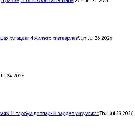
 грин карт олгохоос татгалзана
Mon Jul 27 2026
цах хугацааг 4 жилээр хязгаарлав
Sun Jul 26 2026
 Jul 24 2026
хаяж 11 тэрбум долларын зардал учруулжээ
Thu Jul 23 2026