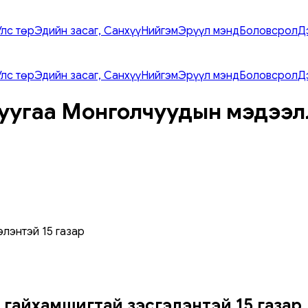
Улс төр
Эдийн засаг, Санхүү
Нийгэм
Эрүүл мэнд
Боловсрол
Д
Улс төр
Эдийн засаг, Санхүү
Нийгэм
Эрүүл мэнд
Боловсрол
Д
уугаа Монголчуудын мэдээл
элэнтэй 15 газар
 гайхамшигтай үзэсгэлэнтэй 15 газар