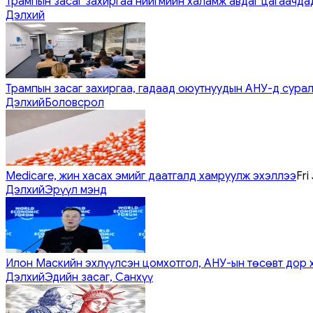
Трампын засаг захиргаа нийгмийн халамж авдаг цагаачдад
Дэлхий
Трампын засаг захиргаа, гадаад оюутнуудын АНУ-д сурал
Дэлхий
Боловсрол
Medicare, жин хасах эмийг даатгалд хамруулж эхэллээ
Fri
Дэлхий
Эрүүл мэнд
Илон Маскийн эхлүүлсэн цомхотгол, АНУ-ын төсөвт дор 
Дэлхий
Эдийн засаг, Санхүү