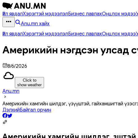
Үйл явдал
Хэрэгтэй мэдээлэл
Бизнес лавлах
Онцлох мэдээ
Anu.mn хайх
Үйл явдал
Хэрэгтэй мэдээлэл
Бизнес лавлах
Онцлох мэдээ
Америкийн нэгдсэн улсад с
8/6/2026
Click to
show weather
Anu.mn
Америкийн хамгийн шилдэг, үзүүштэй, гайхамшигтай үзэсг
Дэлхий
Байгал орчин
Америкийн хамгийн шилдэг, үзүүштэй,