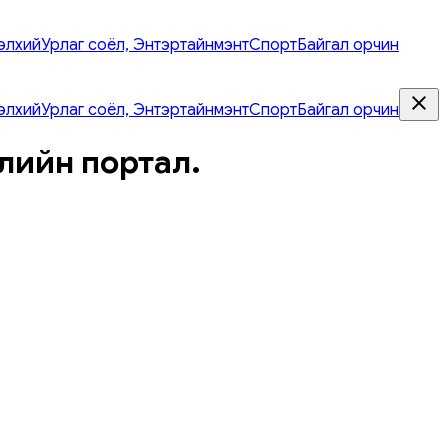
элхий
Урлаг соёл, Энтэртайнмэнт
Спорт
Байгал орчин
элхий
Урлаг соёл, Энтэртайнмэнт
Спорт
Байгал орчин
лийн портал.