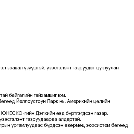
эл заавал үзүүштэй, үзэсгэлэнт газруудыг цуглуулан
ртай байгалийн гайхамшиг юм.
г бөгөөд Йеллоустоун Парк нь, Америкийн цөлийн
л ЮНЕСКО-гийн Дэлхийн өвд бүртгэгдсэн газар.
 үзэсгэлэнт газруудаараа алдартай.
ангрын ургамлуудаас бүрдсэн өвөрмөц экосистем бөгөөд