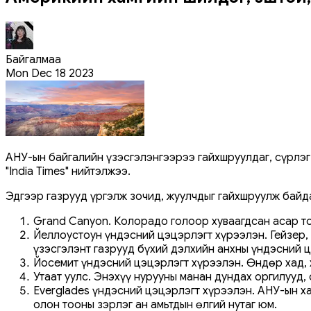
Байгалмаа
Mon Dec 18 2023
АНУ-ын байгалийн үзэсгэлэнгээрээ гайхшруулдаг, сүрлэг 
"India Times" нийтэлжээ.
Эдгээр газрууд үргэлж зочид, жуулчдыг гайхшруулж байд
Grand Canyon. Колорадо голоор хуваагдсан асар том
Йеллоустоун үндэсний цэцэрлэгт хүрээлэн. Гейзер, 
үзэсгэлэнт газрууд бүхий дэлхийн анхны үндэсний 
Йосемит үндэсний цэцэрлэгт хүрээлэн. Өндөр хад,
Утаат уулс. Энэхүү нурууны манан дундах оргилууд,
Everglades үндэсний цэцэрлэгт хүрээлэн. АНУ-ын х
олон тооны зэрлэг ан амьтдын өлгий нутаг юм.