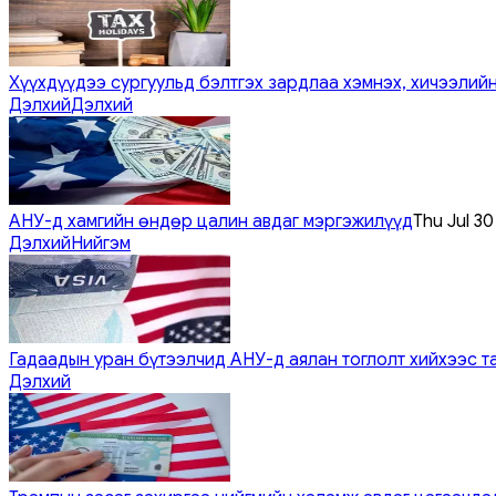
Хүүхдүүдээ сургуульд бэлтгэх зардлаа хэмнэх, хичээлийн
Дэлхий
Дэлхий
АНУ-д хамгийн өндөр цалин авдаг мэргэжилүүд
Thu Jul 3
Дэлхий
Нийгэм
Гадаадын уран бүтээлчид АНУ-д аялан тоглолт хийхээс т
Дэлхий