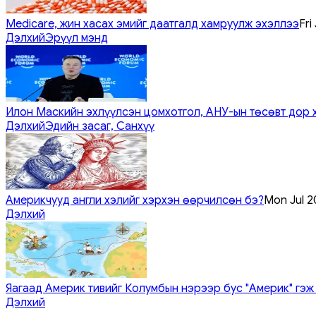
Medicare, жин хасах эмийг даатгалд хамруулж эхэллээ
Fri
Дэлхий
Эрүүл мэнд
Илон Маскийн эхлүүлсэн цомхотгол, АНУ-ын төсөвт дор 
Дэлхий
Эдийн засаг, Санхүү
Америкчууд англи хэлийг хэрхэн өөрчилсөн бэ?
Mon Jul 2
Дэлхий
Яагаад Америк тивийг Колумбын нэрээр бус "Америк" гэж
Дэлхий