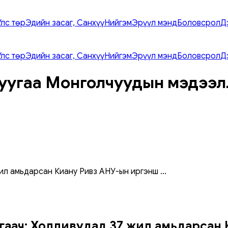
Улс төр
Эдийн засаг, Санхүү
Нийгэм
Эрүүл мэнд
Боловсрол
Д
Улс төр
Эдийн засаг, Санхүү
Нийгэм
Эрүүл мэнд
Боловсрол
Д
уугаа Монголчуудын мэдээл
жил амьдарсан Киану Ривз АНУ-ын иргэнш
...
гаач: Холливудад 37 жил амьдарсан 