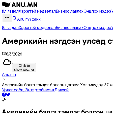
Үйл явдал
Хэрэгтэй мэдээлэл
Бизнес лавлах
Онцлох мэдээ
Anu.mn хайх
Үйл явдал
Хэрэгтэй мэдээлэл
Бизнес лавлах
Онцлох мэдээ
Америкийн нэгдсэн улсад с
8/6/2026
Click to
show weather
Anu.mn
Америкийн бэлгэ тэмдэг болсон цагаач: Холливудад 37 
Урлаг соёл, Энтэртайнмэнт
Дэлхий
Америкийн бэлгэ тэмдэг болсон ца