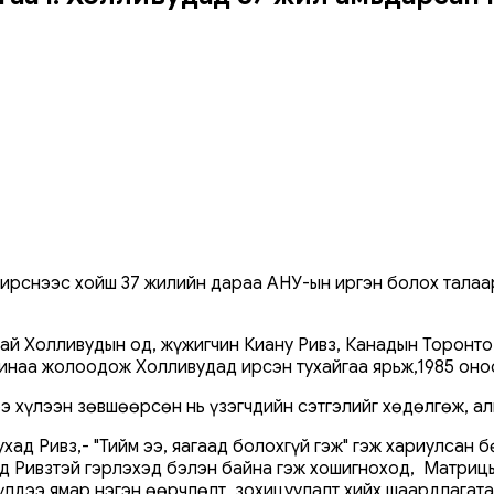
ирснээс хойш 37 жилийн дараа АНУ-ын иргэн болох талаар 
стай Холливудын од, жүжигчин Киану Ривз, Канадын Торонто
шинаа жолоодож Холливудад ирсэн тухайгаа ярьж,1985 оно
ээ хүлээн зөвшөөрсөн нь үзэгчдийн сэтгэлийг хөдөлгөж, ал
хад Ривз,- "Тийм ээ, яагаад болохгүй гэж" гэж хариулсан
лд Ривзтэй гэрлэхэд бэлэн байна гэж хошигноход, Матрицын
үлдээ ямар нэгэн өөрчлөлт, зохицуулалт хийх шаардлагата