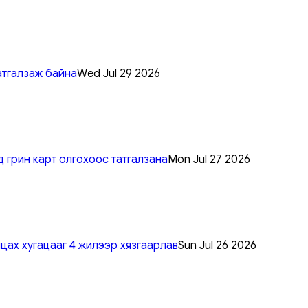
атгалзаж байна
Wed Jul 29 2026
 грин карт олгохоос татгалзана
Mon Jul 27 2026
цах хугацааг 4 жилээр хязгаарлав
Sun Jul 26 2026