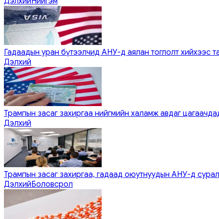
Дэлхий
Нийгэм
Гадаадын уран бүтээлчид АНУ-д аялан тоглолт хийхээс т
Дэлхий
Трампын засаг захиргаа нийгмийн халамж авдаг цагаачдад
Дэлхий
Трампын засаг захиргаа, гадаад оюутнуудын АНУ-д сурал
Дэлхий
Боловсрол