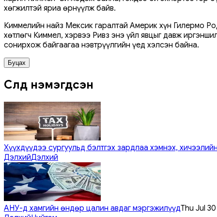
хөгжилтэй яриа өрнүүлж байв.
Киммелийн найз Мексик гаралтай Америк хүн Гилермо Род
хөтлөгч Киммел, хэрвээ Ривз энэ үйл явцыг давж иргэнши
сонирхож байгаагаа нэвтрүүлгийн үед хэлсэн байна.
Буцах
Сүүлд нэмэгдсэн
Хүүхдүүдээ сургуульд бэлтгэх зардлаа хэмнэх, хичээлийн
Дэлхий
Дэлхий
АНУ-д хамгийн өндөр цалин авдаг мэргэжилүүд
Thu Jul 3