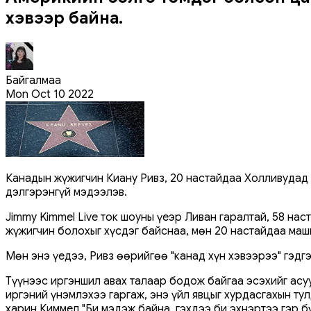
хэвээр байна.
Байгалмаа
Mon Oct 10 2022
Канадын жүжигчин Киану Ривз, 20 настайдаа Холливудад 
дэлгэрэнгүй мэдээлэв.
Jimmy Kimmel Live ток шоуны үеэр Ливан гаралтай, 58 на
жүжигчин болохыг хүсдэг байснаа, мөн 20 настайдаа ма
Мөн энэ үедээ, Ривз өөрийгөө "канад хүн хэвээрээ" гэдг
Түүнээс иргэншил авах талаар бодож байгаа эсэхийг асуу
иргэний үнэмлэхээ гаргаж, энэ үйл явцыг хурдасгахын ту
харин Киммел "Би мэдэж байна, гэхдээ би эхнэртээ гэр б