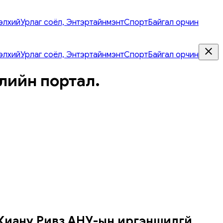
элхий
Урлаг соёл, Энтэртайнмэнт
Спорт
Байгал орчин
элхий
Урлаг соёл, Энтэртайнмэнт
Спорт
Байгал орчин
лийн портал.
Киану Ривз АНУ-ын иргэншилгүй