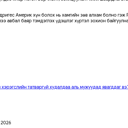
ригес Америк хүн болох нь хамгийн зөв алхам болно гэж 
лээ авбал баяр тэмдэглэх үдэшлэг хүртэл зохион байгуулна
 хэрэгслийн татваргүй худалдаа аль мужуудад явагддаг вэ
0 2026