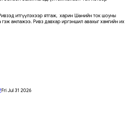
Ривзэд итгүүлэхээр ятгаж, харин Шөнийн ток шоуны
 гэж амлажээ. Ривз давхар иргэншил авахыг хамгийн их
?
Fri Jul 31 2026