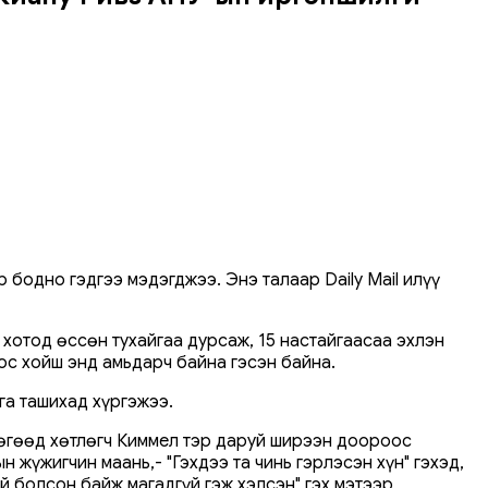
бодно гэдгээ мэдэгджээ. Энэ талаар Daily Mail илүү
 хотод өссөн тухайгаа дурсаж, 15 настайгаасаа эхлэн
ос хойш энд амьдарч байна гэсэн байна.
га ташихад хүргэжээ.
 бөгөөд хөтлөгч Киммел тэр даруй ширээн доороос
 жүжигчин маань,- "Гэхдээ та чинь гэрлэсэн хүн" гэхэд,
й болсон байж магадгүй гэж хэлсэн" гэх мэтээр