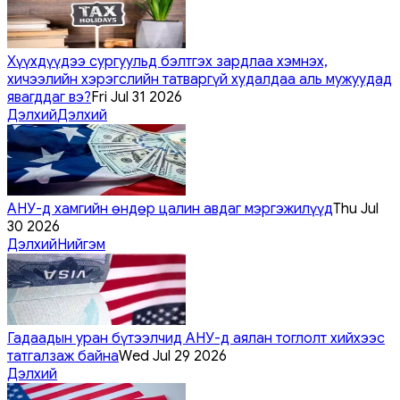
Хүүхдүүдээ сургуульд бэлтгэх зардлаа хэмнэх,
хичээлийн хэрэгслийн татваргүй худалдаа аль мужуудад
явагддаг вэ?
Fri Jul 31 2026
Дэлхий
Дэлхий
АНУ-д хамгийн өндөр цалин авдаг мэргэжилүүд
Thu Jul
30 2026
Дэлхий
Нийгэм
Гадаадын уран бүтээлчид АНУ-д аялан тоглолт хийхээс
татгалзаж байна
Wed Jul 29 2026
Дэлхий