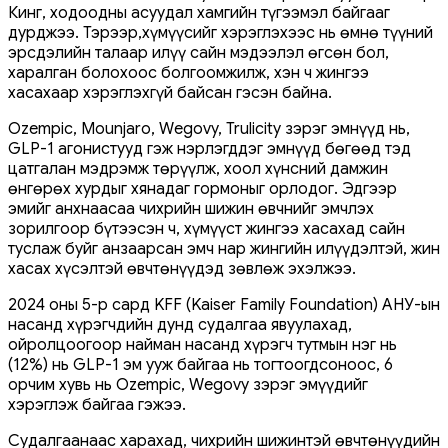
Кинг, ходоодны асуудал хамгийн түгээмэл байгааг
дурджээ. Тэрээр,хүмүүсийг хэрэглэхээс нь өмнө түүний
эрсдэлийн талаар илүү сайн мэдээлэл өгсөн бол,
харалган болохоос болгоомжилж, хэн ч жингээ
хасахаар хэрэглэхгүй байсан гэсэн байна.
Ozempic, Mounjaro, Wegovy, Trulicity зэрэг эмнүүд нь,
GLP-1 агонистууд гэж нэрлэгддэг эмнүүд бөгөөд тэд
цатгалан мэдрэмж төрүүлж, хоол хүнсний дамжин
өнгөрөх хурдыг хянадаг гормоныг орлодог. Эдгээр
эмийг анхнаасаа чихрийн шижин өвчнийг эмчлэх
зорилгоор бүтээсэн ч, хүмүүст жингээ хасахад сайн
туслаж буйг анзаарсан эмч нар жингийн илүүдэлтэй, жин
хасах хүсэлтэй өвчтөнүүдэд зөвлөж эхэлжээ.
2024 оны 5-р сард KFF (Kaiser Family Foundation) АНУ-ын
насанд хүрэгчдийн дунд судалгаа явуулахад,
ойролцоогоор найман насанд хүрэгч тутмын нэг нь
(12%) нь GLP-1 эм ууж байгаа нь тогтоогдсоноос, 6
орчим хувь нь Ozempic, Wegovy зэрэг эмүүдийг
хэрэглэж байгаа гэжээ.
Судалгаанаас харахад, чихрийн шижинтэй өвчтөнүүдийн