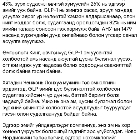
43%, зүрх судасны өвчтэй хүмүүсийн 26% нь эдгээр
эмийг ууж байна. GLP-1 нь жингээ хасах, эрүүл мэндэд
үзүүлэх эерэг үр нөлөөтэй хэмээн алдаршсанаар, олон
нийт мэддэг болж, судалгаанд оролцогчдын 82% нь ийм
эмийн талаар сонссон гэж хариулж байв. АНУ-ын 1479
насанд хүрэгчдийн дунд онлайнаар болон утсаар санал
асуулга явуулжээ.
Өмгөөлөгч Кинг, өвчтөнүүд GLP-1 эм уусантай
холбоотой амь насанд аюултай цусны бүлэгнэл үүсэх,
огт юм идэж ууж чадахаа болих ходоодны саажилттай
болж байна гэсэн байна.
Хятадын Ченжэнь Лонхуа мужийн төв эмнэлгийн
эрдэмтэд, GLP эмийг цус бүлэгнэлттэй холбосон
судалгаа хийсэн ч үр дүн нь, баттай баримт болж
чадахгүй байна. Учир нь энэ эм, цусны бүлэгнэл болон
зүрхний өвчинтэй холбоотой асуудлуудыг бууруулдаг
гэсэн олон судалгаанууд байдаг байна.
Эдгээр эмийг үйлдвэрлэдэг компаниуд, энэ эм нь хор
хөнөөл учруулж болзошгүй гэдгийг эрс үгүйсгэдэг. Ново
Нордискийн төлөөлөгчид эдгээр нэхэмжлэлийг