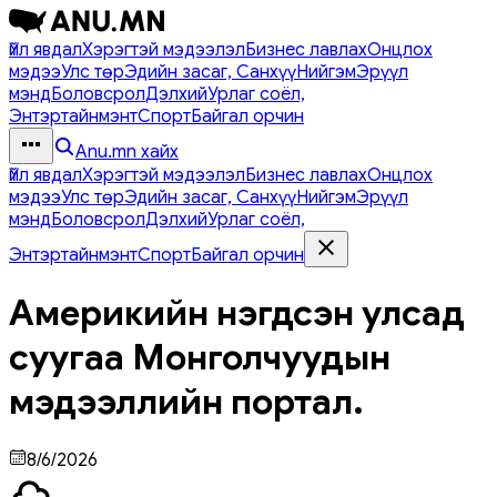
Үйл явдал
Хэрэгтэй мэдээлэл
Бизнес лавлах
Онцлох
мэдээ
Улс төр
Эдийн засаг, Санхүү
Нийгэм
Эрүүл
мэнд
Боловсрол
Дэлхий
Урлаг соёл,
Энтэртайнмэнт
Спорт
Байгал орчин
Anu.mn хайх
Үйл явдал
Хэрэгтэй мэдээлэл
Бизнес лавлах
Онцлох
мэдээ
Улс төр
Эдийн засаг, Санхүү
Нийгэм
Эрүүл
мэнд
Боловсрол
Дэлхий
Урлаг соёл,
Энтэртайнмэнт
Спорт
Байгал орчин
Америкийн нэгдсэн улсад
суугаа Монголчуудын
мэдээллийн портал.
8/6/2026