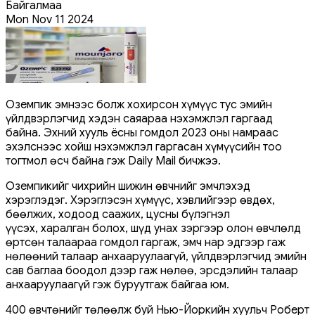
Байгалмаа
Mon Nov 11 2024
Оземпик эмнээс болж хохирсон хүмүүс тус эмийн
үйлдвэрлэгчид хэдэн саяараа нэхэмжлэл гаргаад
байна. Эхний хууль ёсны гомдол 2023 оны намраас
эхэлснээс хойш нэхэмжлэл гаргасан хүмүүсийн тоо
тогтмол өсч байна гэж Daily Mail бичжээ.
Оземпикийг чихрийн шижин өвчнийг эмчлэхэд
хэрэглэдэг. Хэрэглэсэн хүмүүс, хэвлийгээр өвдөх,
бөөлжих, ходоод саажих, цусны бүлэгнэл
үүсэх, харалган болох, шүд унах зэргээр олон өвчлөлд
өртсөн талаараа гомдол гаргаж, эмч нар эдгээр гаж
нөлөөний талаар анхааруулаагүй, үйлдвэрлэгчид эмийн
сав баглаа боодол дээр гаж нөлөө, эрсдэлийн талаар
анхааруулаагүй гэж буруутгаж байгаа юм.
400 өвчтөнийг төлөөлж буй Нью-Йоркийн хуульч Роберт