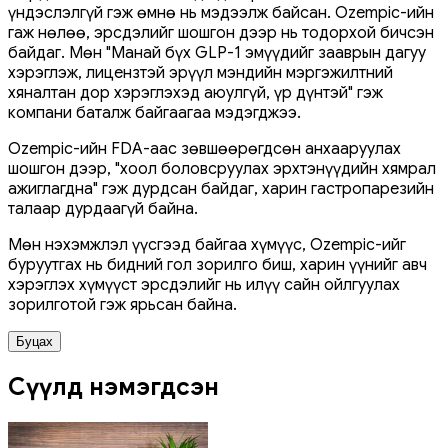
үндэслэлгүй гэж өмнө нь мэдээлж байсан. Ozempic-ийн
гаж нөлөө, эрсдэлийг шошгон дээр нь тодорхой бичсэн
байдаг. Мөн "Манай бүх GLP-1 эмүүдийг зааврын дагуу
хэрэглэж, лицензтэй эрүүл мэндийн мэргэжилтний
хяналтан дор хэрэглэхэд аюулгүй, үр дүнтэй" гэж
компани баталж байгаагаа мэдэгджээ.
Ozempic-ийн FDA-аас зөвшөөрөгдсөн анхааруулах
шошгон дээр, "хоол боловсруулах эрхтэнүүдийн хямрал
ажиглагдна" гэж дурдсан байдаг, харин гастропарезийн
талаар дурдаагүй байна.
Мөн нэхэмжлэл үүсгээд байгаа хүмүүс, Ozempic-ийг
буруутгах нь бидний гол зорилго биш, харин үүнийг авч
хэрэглэх хүмүүст эрсдэлийг нь илүү сайн ойлгуулах
зорилготой гэж ярьсан байна.
Буцах
Сүүлд нэмэгдсэн