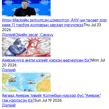
Илон Маскийн эхлүүлсэн цомхотгол, АНУ-ын төсөвт дор
хаяж 11 тэрбум долларын зардал учруулжээ
Thu Jul 23
2026
Дэлхий
Эдийн засаг, Санхүү
Америкчууд англи хэлийг хэрхэн өөрчилсөн бэ?
Mon Jul
20 2026
Дэлхий
Яагаад Америк тивийг Колумбын нэрээр бус "Америк"
гэж нэрлэсэн бэ?
Sun Jul 19 2026
Дэлхий