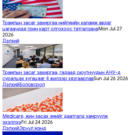
Трампын засаг захиргаа нийгмийн халамж авдаг
цагаачдад грин карт олгохоос татгалзана
Mon Jul 27
2026
Дэлхий
Трампын засаг захиргаа, гадаад оюутнуудын АНУ-д
суралцах хугацааг 4 жилээр хязгаарлав
Sun Jul 26 2026
Дэлхий
Боловсрол
Medicare, жин хасах эмийг даатгалд хамруулж
эхэллээ
Fri Jul 24 2026
Дэлхий
Эрүүл мэнд