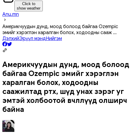
Click to
show weather
Anu.mn
Америкчуудын дунд, моод болоод байгаа Ozempic
эмийг хэрэглэн харалган болох, ходоодны сааж
...
Дэлхий
Эрүүл мэнд
Нийгэм
Америкчуудын дунд, моод болоод
байгаа Ozempic эмийг хэрэглэн
харалган болох, ходоодны
саажилтад өртөх, шүд унах зэрэг уг
эмтэй холбоотой өвчлөлүүд олширч
байна