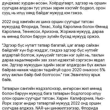
дунджаас хурдан өссөн. Хоёрдугаарт, эдгээр нь оршин
суугчдаа алдсан тус улсын зарим хэсгийг бодвол, орон
сууц нь илүү хямд байдаг мужууд юм гэжээ.
2022 онд хамгийн их шинэ оршин суугчдыг татсан
мужуудад Флорида, Техас, Хойд Каролина болон Өмнөд
Каролина, Теннесси, Аризона, Жоржиа мужууд, дараа
нь өмнөд болон баруун зүгийн бусад мужууд оржээ.
"Эдгээр бүс нутагт татвар багатай, цаг агаар сайхан
байдгийг хүн бүр мэддэг, гэхдээ эдгээр бүс нутгийг
алдартай болгож, хүмүүсийг татсан нэг зүйл нь, тахлын
дараа хөдөлмөрийн зах зээл идэвхтэй сэргэсэн явдал
юм. Эдгээр мужуудын эдийн засаг алдагдсан бүх ажлын
байраа нөхөж чадсан төдийгүй одоо 2020 оныхоос 5%
илүү ажлын байр бий болгосон." гэж Эвангелоу ярьж
байв.
Татварын сангийн мэдээлснээр, өнгөрсөн жил өмнөд
болон баруун мужууд бага татварын бодлогоор илүү
олон оршин суугчдыг татсан. Харин Калифорниа, Нью-
Йорк зэрэг өндөр татвартай мужууд 2022 онд оршин
суугчдаа алджээ. NAR-ын шинжилгээгээр, Флорида