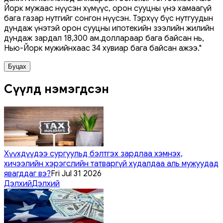
Йорк мужаас нүүсэн хүмүүс, орон сууцны үнэ хамаагүй
бага газар нутгийг сонгон нүүсэн. Тэрхүү бүс нутгуудын
дундаж үнэтэй орон сууцны ипотекийн зээлийн жилийн
дундаж зардал 18,300 ам.доллараар бага байсан нь,
Нью-Йорк мужийнхаас 34 хувиар бага байсан ажээ."
Буцах
Сүүлд нэмэгдсэн
Хүүхдүүдээ сургуульд бэлтгэх зардлаа хэмнэх,
хичээлийн хэрэгслийн татваргүй худалдаа аль мужуудад
явагддаг вэ?
Fri Jul 31 2026
Дэлхий
Дэлхий