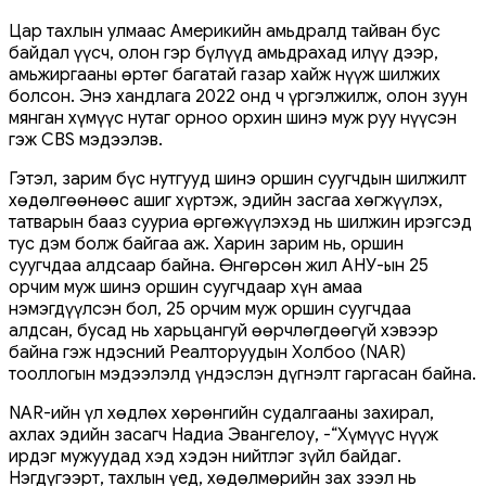
Цар тахлын улмаас Америкийн амьдралд тайван бус
байдал үүсч, олон гэр бүлүүд амьдрахад илүү дээр,
амьжиргааны өртөг багатай газар хайж нүүж шилжих
болсон. Энэ хандлага 2022 онд ч үргэлжилж, олон зуун
мянган хүмүүс нутаг орноо орхин шинэ муж руу нүүсэн
гэж CBS мэдээлэв.
Гэтэл, зарим бүс нутгууд шинэ оршин суугчдын шилжилт
хөдөлгөөнөөс ашиг хүртэж, эдийн засгаа хөгжүүлэх,
татварын бааз сууриа өргөжүүлэхэд нь шилжин ирэгсэд
тус дэм болж байгаа аж. Харин зарим нь, оршин
суугчдаа алдсаар байна. Өнгөрсөн жил АНУ-ын 25
орчим муж шинэ оршин суугчдаар хүн амаа
нэмэгдүүлсэн бол, 25 орчим муж оршин суугчдаа
алдсан, бусад нь харьцангуй өөрчлөгдөөгүй хэвээр
байна гэж Үндэсний Реалторуудын Холбоо (NAR)
тооллогын мэдээлэлд үндэслэн дүгнэлт гаргасан байна.
NAR-ийн үл хөдлөх хөрөнгийн судалгааны захирал,
ахлах эдийн засагч Надиа Эвангелоу, -“Хүмүүс нүүж
ирдэг мужуудад хэд хэдэн нийтлэг зүйл байдаг.
Нэгдүгээрт, тахлын үед, хөдөлмөрийн зах зээл нь