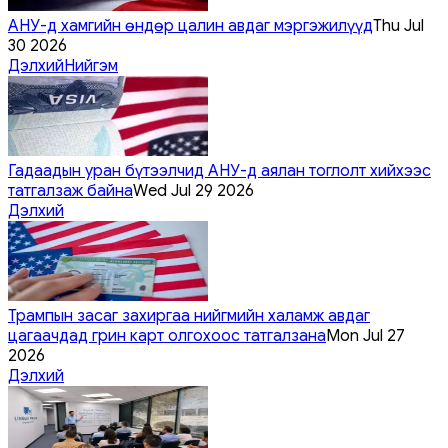
АНУ-д хамгийн өндөр цалин авдаг мэргэжилүүд
Thu Jul
30 2026
Дэлхий
Нийгэм
Гадаадын уран бүтээлчид АНУ-д аялан тоглолт хийхээс
татгалзаж байна
Wed Jul 29 2026
Дэлхий
Трампын засаг захиргаа нийгмийн халамж авдаг
цагаачдад грин карт олгохоос татгалзана
Mon Jul 27
2026
Дэлхий