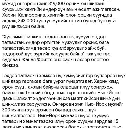
мужид өнгөрсөн жил 319,000 орчим хүн шилжин
суурьшиж хамгийн өндөр хүн амын өсөлт ажиглагдсан.
Харин Калифорниа, хамгийн олон оршин суугчдаа
алдаж, 343,000 хүн тус мужийг орхин бусад бүс нутаг
руу шилжсэн байна.
"Хүн амын шилжилт хөдөлгөөн нь, хүмүүс өндөр
татвартай, өндөр өртөгтэй мужуудыг орхиж, бага
татвартай, хямд төсөр хувилбаруудыг хайж буй,
тодорхой дүр зургийг харуулж байна" гэж улс төр
судлаач Жанел Фриттс энэ сарын эхээр блогтоо
бичжээ.
Гэхдээ татварын хэмжээ нь, хүмүүсийг гэр бүлээрээ нүүх
шийдвэр гаргахад бага үүрэг гүйцэтгэдэг. Харин хямд
орон сууц, ажлын байрны олдоцыг илүү сонирхож
байна гэж Төсвийн бодлогын хүрээлэнгийн Нью-Йорк
дахь шилжилт хөдөлгөөний хэв маягт хийсэн шинэ дүн
шинжилгээ харуулжээ. Өнгөрсөн жил Нью-Йорк мужийг
300 мянган хүн орхисон бөгөөд саяхны дүн
шинжилгээгээр, Нью-Йорк мужаас нүүсэн хүмүүс
татварын хэмнэлтээсээ илүү орон сууцны зардлаа 15
дахин их хэмнэхэд анхаарсан болохыг тогтоожээ. Нью-