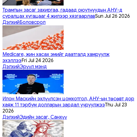
Трампын засаг захиргаа, гадаад оюутнуудын АНУ-д
суралцах хугацааг 4 жилээр хязгаарлав
Sun Jul 26 2026
Дэлхий
Боловсрол
Medicare, жин хасах эмийг даатгалд хамруулж
эхэллээ
Fri Jul 24 2026
Дэлхий
Эрүүл мэнд
Илон Маскийн эхлүүлсэн цомхотгол, АНУ-ын төсөвт дор
хаяж 11 тэрбум долларын зардал учруулжээ
Thu Jul 23
2026
Дэлхий
Эдийн засаг, Санхүү