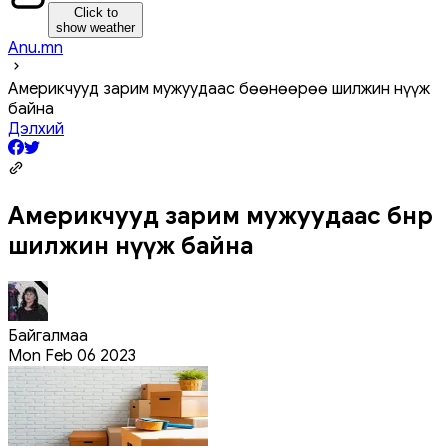
Click to
show weather
Anu.mn
Америкчууд зарим мужуудаас бөөнөөрөө шилжин нүүж
байна
Дэлхий
Америкчууд зарим мужуудаас бөөнөөрөө
шилжин нүүж байна
Байгалмаа
Mon Feb 06 2023