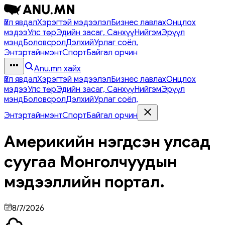
Үйл явдал
Хэрэгтэй мэдээлэл
Бизнес лавлах
Онцлох
мэдээ
Улс төр
Эдийн засаг, Санхүү
Нийгэм
Эрүүл
мэнд
Боловсрол
Дэлхий
Урлаг соёл,
Энтэртайнмэнт
Спорт
Байгал орчин
Anu.mn хайх
Үйл явдал
Хэрэгтэй мэдээлэл
Бизнес лавлах
Онцлох
мэдээ
Улс төр
Эдийн засаг, Санхүү
Нийгэм
Эрүүл
мэнд
Боловсрол
Дэлхий
Урлаг соёл,
Энтэртайнмэнт
Спорт
Байгал орчин
Америкийн нэгдсэн улсад
суугаа Монголчуудын
мэдээллийн портал.
8/7/2026