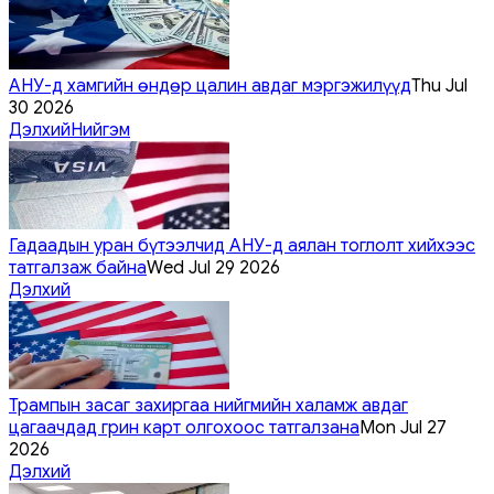
АНУ-д хамгийн өндөр цалин авдаг мэргэжилүүд
Thu Jul
30 2026
Дэлхий
Нийгэм
Гадаадын уран бүтээлчид АНУ-д аялан тоглолт хийхээс
татгалзаж байна
Wed Jul 29 2026
Дэлхий
Трампын засаг захиргаа нийгмийн халамж авдаг
цагаачдад грин карт олгохоос татгалзана
Mon Jul 27
2026
Дэлхий