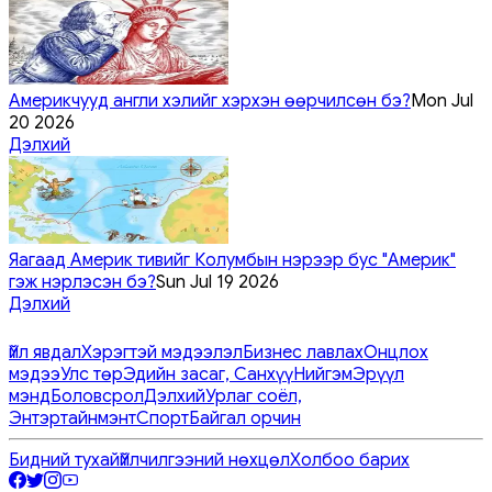
Америкчууд англи хэлийг хэрхэн өөрчилсөн бэ?
Mon Jul
20 2026
Дэлхий
Яагаад Америк тивийг Колумбын нэрээр бус "Америк"
гэж нэрлэсэн бэ?
Sun Jul 19 2026
Дэлхий
Үйл явдал
Хэрэгтэй мэдээлэл
Бизнес лавлах
Онцлох
мэдээ
Улс төр
Эдийн засаг, Санхүү
Нийгэм
Эрүүл
мэнд
Боловсрол
Дэлхий
Урлаг соёл,
Энтэртайнмэнт
Спорт
Байгал орчин
Бидний тухай
Үйлчилгээний нөхцөл
Холбоо барих