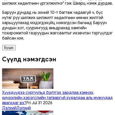
шилжих хөдөлгөөн үргэлжилнэ" гэж Шварц нэмж дурдав.
Баруун дундад нь эхний 10-т багтаж чадаагүй ч, бүс
нутаг руу шилжих шилжилт хөдөлгөөн өмнөх жилтэй
харьцуулахад мэдэгдэхүйц нэмэгдсэн бөгөөд Баруун
дундын хот, суурингууд амьдрахад хамгийн
тохиромжтой газруудын жагсаалтыг ихэвчлэн тэргүүлдэг
байсан юм.
Буцах
Сүүлд нэмэгдсэн
Хүүхдүүдээ сургуульд бэлтгэх зардлаа хэмнэх,
хичээлийн хэрэгслийн татваргүй худалдаа аль мужуудад
явагддаг вэ?
Fri Jul 31 2026
Дэлхий
Дэлхий