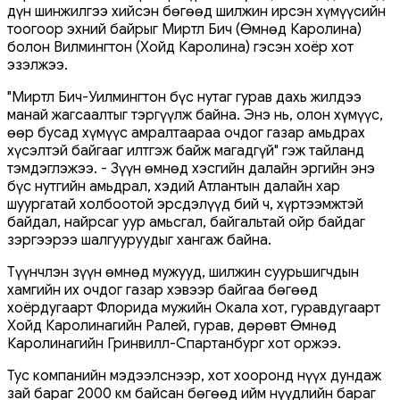
дүн шинжилгээ хийсэн бөгөөд шилжин ирсэн хүмүүсийн
тоогоор эхний байрыг Миртл Бич (Өмнөд Каролина)
болон Вилмингтон (Хойд Каролина) гэсэн хоёр хот
эзэлжээ.
"Миртл Бич-Уилмингтон бүс нутаг гурав дахь жилдээ
манай жагсаалтыг тэргүүлж байна. Энэ нь, олон хүмүүс,
өөр бусад хүмүүс амралтаараа очдог газар амьдрах
хүсэлтэй байгааг илтгэж байж магадгүй" гэж тайланд
тэмдэглэжээ. - Зүүн өмнөд хэсгийн далайн эргийн энэ
бүс нутгийн амьдрал, хэдий Атлантын далайн хар
шуургатай холбоотой эрсдэлүүд бий ч, хүртээмжтэй
байдал, найрсаг уур амьсгал, байгальтай ойр байдаг
зэргээрээ шалгууруудыг хангаж байна.
Түүнчлэн зүүн өмнөд мужууд, шилжин суурьшигчдын
хамгийн их очдог газар хэвээр байгаа бөгөөд
хоёрдугаарт Флорида мужийн Окала хот, гуравдугаарт
Хойд Каролинагийн Ралей, гурав, дөрөвт Өмнөд
Каролинагийн Гринвилл-Спартанбург хот оржээ.
Тус компанийн мэдээлснээр, хот хооронд нүүх дундаж
зай бараг 2000 км байсан бөгөөд ийм нүүдлийн бараг