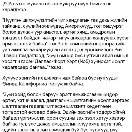
92% нь нэг мужаас нөгөө муж руу нүүж байгаа нь
харагджээ.
"Нүүлгэн шилжүүлэлтийн чиг хандлагын тав дахь жилийн
тайланд, сүүлийн жилүүдэд Америкчууд, гол хөшүүрэг
болох дулаан уур амьсгал, өртөг хямд, амьдралын
тэнцвэрт байдал, чанарт илүү анхаарал хандуулах хүсэл
эрмэлзэлтэй байна" гэж Pods компанийн корпорацийн
үйл ажиллагаа хариуцсан ахлах дэд ерөнхийлөгч Рич
Шварц тэмдэглээд, "Зүүн өмнөд бүс нутгийн адил өмнөд
хэсэгт ч гэсэн Даллас-Форт Уэрт (No5) хүчирхэг өсөлт
харагдсаар байгаа..”гэжээ.
Хүмүүс хамгийн их шилжин явж байгаа бүс нутгуудыг
Өмнөд Калифорниа тэргүүлж байна.
"Зүүн хойд болон баруун эрэгт амьжиргааны өндөр
өртөг, хэт ачаалал, даатгалын шимтгэлийн өсөлт зэргээс
шалтгаалан гадагш чиглэсэн шилжилт хөдөлгөөн
тогтвортой өссөөр байна. Эдийн засгийн тодорхойгүй
байдал үргэлжилж, орон сууцны зах зээл хатуу хэвээр
байгаа тул, улс даяар амьдралын илүү хямд өртөгтэй,
эдийн засаг нь өсөн нэмэгдэж буй бүс нутагууд руу