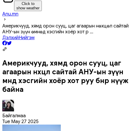
Click to
show weather
Anu.mn
Америкчууд, хямд орон сууц, цаг агаарын нөхцөл сайтай
АНУ-ын зүүн өмнөд хэсгийн хоёр хот р
...
Дэлхий
Нийгэм
Америкчууд, хямд орон сууц, цаг
агаарын нөхцөл сайтай АНУ-ын зүүн
өмнөд хэсгийн хоёр хот руу бөөнөөрөө нүүж
байна
Байгалмаа
Tue May 27 2025