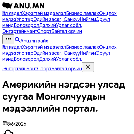
Үйл явдал
Хэрэгтэй мэдээлэл
Бизнес лавлах
Онцлох
мэдээ
Улс төр
Эдийн засаг, Санхүү
Нийгэм
Эрүүл
мэнд
Боловсрол
Дэлхий
Урлаг соёл,
Энтэртайнмэнт
Спорт
Байгал орчин
Anu.mn хайх
Үйл явдал
Хэрэгтэй мэдээлэл
Бизнес лавлах
Онцлох
мэдээ
Улс төр
Эдийн засаг, Санхүү
Нийгэм
Эрүүл
мэнд
Боловсрол
Дэлхий
Урлаг соёл,
Энтэртайнмэнт
Спорт
Байгал орчин
Америкийн нэгдсэн улсад
суугаа Монголчуудын
мэдээллийн портал.
8/6/2026