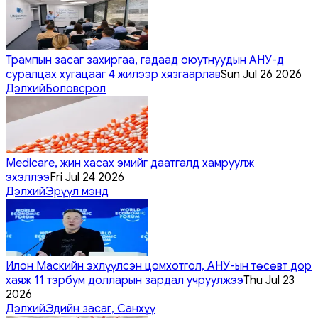
Трампын засаг захиргаа, гадаад оюутнуудын АНУ-д
суралцах хугацааг 4 жилээр хязгаарлав
Sun Jul 26 2026
Дэлхий
Боловсрол
Medicare, жин хасах эмийг даатгалд хамруулж
эхэллээ
Fri Jul 24 2026
Дэлхий
Эрүүл мэнд
Илон Маскийн эхлүүлсэн цомхотгол, АНУ-ын төсөвт дор
хаяж 11 тэрбум долларын зардал учруулжээ
Thu Jul 23
2026
Дэлхий
Эдийн засаг, Санхүү