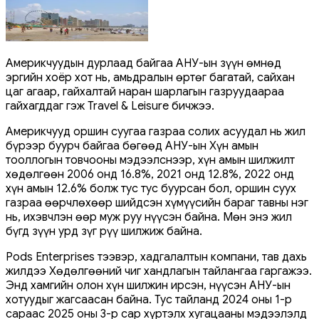
Америкчуудын дурлаад байгаа АНУ-ын зүүн өмнөд
эргийн хоёр хот нь, амьдралын өртөг багатай, сайхан
цаг агаар, гайхалтай наран шарлагын газруудаараа
гайхагддаг гэж Travel & Leisure бичжээ.
Америкчууд оршин суугаа газраа солих асуудал нь жил
бүрээр буурч байгаа бөгөөд АНУ-ын Хүн амын
тооллогын товчооны мэдээлснээр, хүн амын шилжилт
хөдөлгөөн 2006 онд 16.8%, 2021 онд 12.8%, 2022 онд
хүн амын 12.6% болж тус тус буурсан бол, оршин суух
газраа өөрчлөхөөр шийдсэн хүмүүсийн бараг тавны нэг
нь, ихэвчлэн өөр муж руу нүүсэн байна. Мөн энэ жил
бүгд зүүн урд зүг рүү шилжиж байна.
Pods Enterprises тээвэр, хадгалалтын компани, тав дахь
жилдээ Хөдөлгөөний чиг хандлагын тайлангаа гаргажээ.
Энд хамгийн олон хүн шилжин ирсэн, нүүсэн АНУ-ын
хотуудыг жагсаасан байна. Тус тайланд 2024 оны 1-р
сараас 2025 оны 3-р сар хүртэлх хугацааны мэдээлэлд