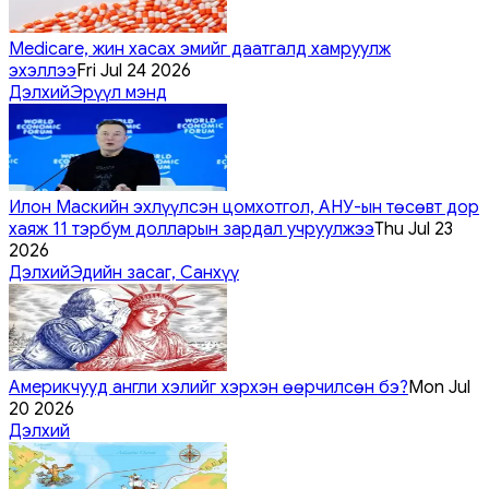
Medicare, жин хасах эмийг даатгалд хамруулж
эхэллээ
Fri Jul 24 2026
Дэлхий
Эрүүл мэнд
Илон Маскийн эхлүүлсэн цомхотгол, АНУ-ын төсөвт дор
хаяж 11 тэрбум долларын зардал учруулжээ
Thu Jul 23
2026
Дэлхий
Эдийн засаг, Санхүү
Америкчууд англи хэлийг хэрхэн өөрчилсөн бэ?
Mon Jul
20 2026
Дэлхий