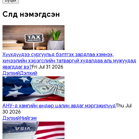
Буцах
Сүүлд нэмэгдсэн
Хүүхдүүдээ сургуульд бэлтгэх зардлаа хэмнэх,
хичээлийн хэрэгслийн татваргүй худалдаа аль мужуудад
явагддаг вэ?
Fri Jul 31 2026
Дэлхий
Дэлхий
АНУ-д хамгийн өндөр цалин авдаг мэргэжилүүд
Thu Jul
30 2026
Дэлхий
Нийгэм