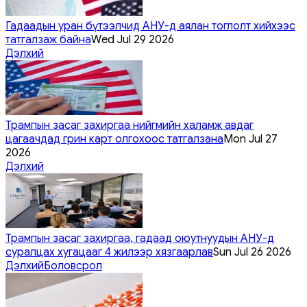
Гадаадын уран бүтээлчид АНУ-д аялан тоглолт хийхээс
татгалзаж байна
Wed Jul 29 2026
Дэлхий
Трампын засаг захиргаа нийгмийн халамж авдаг
цагаачдад грин карт олгохоос татгалзана
Mon Jul 27
2026
Дэлхий
Трампын засаг захиргаа, гадаад оюутнуудын АНУ-д
суралцах хугацааг 4 жилээр хязгаарлав
Sun Jul 26 2026
Дэлхий
Боловсрол