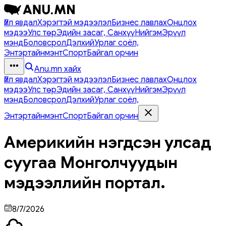
Үйл явдал
Хэрэгтэй мэдээлэл
Бизнес лавлах
Онцлох
мэдээ
Улс төр
Эдийн засаг, Санхүү
Нийгэм
Эрүүл
мэнд
Боловсрол
Дэлхий
Урлаг соёл,
Энтэртайнмэнт
Спорт
Байгал орчин
Anu.mn хайх
Үйл явдал
Хэрэгтэй мэдээлэл
Бизнес лавлах
Онцлох
мэдээ
Улс төр
Эдийн засаг, Санхүү
Нийгэм
Эрүүл
мэнд
Боловсрол
Дэлхий
Урлаг соёл,
Энтэртайнмэнт
Спорт
Байгал орчин
Америкийн нэгдсэн улсад
суугаа Монголчуудын
мэдээллийн портал.
8/7/2026