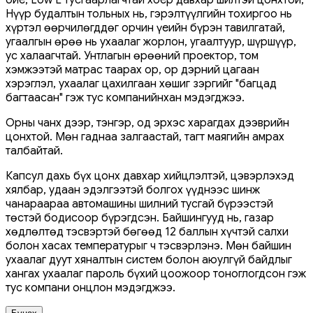
Нүүр будалтын тольных нь, гэрэлтүүлгийн тохиргоо нь
хүртэл өөрчилөгддөг орчин үеийн бүрэн тавилгатай,
угаалгын өрөө нь ухаалаг жорлон, угаалтуур, шүршүүр,
ус халаагчтай. Унтлагын өрөөний проектор, том
хэмжээтэй матрас таарах ор, ор дэрний цагаан
хэрэглэл, ухаалаг цахилгаан хөшиг зэргийг "багцад
багтаасан" гэж тус компанийнхан мэдэгджээ.
Орны чанх дээр, тэнгэр, од эрхэс харагдах дээврийн
цонхтой. Мөн гаднаа залгаастай, тагт маягийн амрах
талбайтай.
Капсул дахь бүх цонх давхар хийцлэлтэй, цэвэрлэхэд
хялбар, удаан эдэлгээтэй болгох үүднээс шинж
чанараараа автомашины шилний тусгай бүрээстэй
төстэй бодисоор бүрэгдсэн. Байшингууд нь, газар
хөдлөлтөд тэсвэртэй бөгөөд 12 баллын хүчтэй салхи
болон хасах температурыг ч тэсвэрлэнэ. Мөн байшин
ухаалаг дуут хяналтын систем болон аюулгүй байдлыг
хангах ухаалаг пароль бүхий цоожоор тоноглогдсон гэж
тус компани онцлон мэдэгджээ.