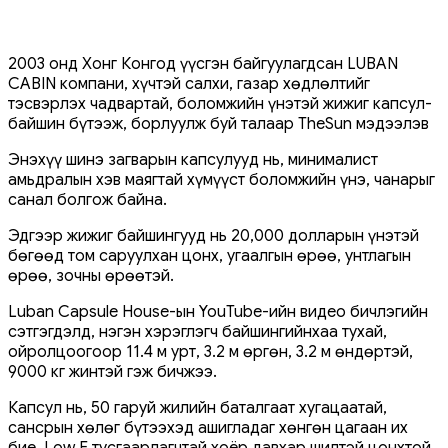
2003 онд Хонг Конгод үүсгэн байгуулагдсан LUBAN
CABIN компани, хүчтэй салхи, газар хөдлөлтийг
тэсвэрлэх чадвартай, боломжийн үнэтэй жижиг капсул-
байшин бүтээж, борлуулж буй талаар TheSun мэдээлэв
Энэхүү шинэ загварын капсулууд нь, минималист
амьдралын хэв маягтай хүмүүст боломжийн үнэ, чанарыг
санал болгож байна.
Эдгээр жижиг байшингууд нь 20,000 долларын үнэтэй
бөгөөд том саруулхан цонх, угаалгын өрөө, унтлагын
өрөө, зочны өрөөтэй.
Luban Capsule House-ын YouTube-ийн видео бичлэгийн
сэтгэгдэлд, нэгэн хэрэглэгч байшингийнхаа тухай,
ойролцоогоор 11.4 м урт, 3.2 м өргөн, 3.2 м өндөртэй,
9000 кг жинтэй гэж бичжээ.
Капсул нь, 50 гаруй жилийн баталгаат хугацаатай,
сансрын хөлөг бүтээхэд ашигладаг хөнгөн цагаан их
бие, Low E тусгаарлагчтай хоёр давхар шилтэй цонхтой,