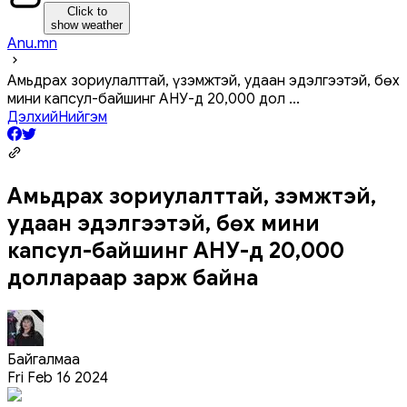
Click to
show weather
Anu.mn
Амьдрах зориулалттай, үзэмжтэй, удаан эдэлгээтэй, бөх
мини капсул-байшинг АНУ-д 20,000 дол
...
Дэлхий
Нийгэм
Амьдрах зориулалттай, үзэмжтэй,
удаан эдэлгээтэй, бөх мини
капсул-байшинг АНУ-д 20,000
доллараар зарж байна
Байгалмаа
Fri Feb 16 2024