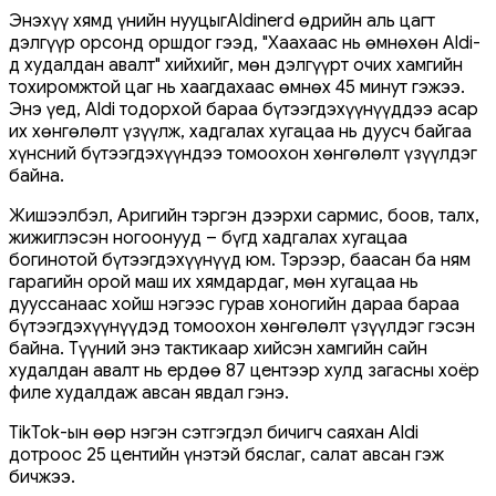
Энэхүү хямд үнийн нууцыгAldinerd өдрийн аль цагт
дэлгүүр орсонд оршдог гээд, "Хаахаас нь өмнөхөн Aldi-
д худалдан авалт" хийхийг, мөн дэлгүүрт очих хамгийн
тохиромжтой цаг нь хаагдахаас өмнөх 45 минут гэжээ.
Энэ үед, Aldi тодорхой бараа бүтээгдэхүүнүүддээ асар
их хөнгөлөлт үзүүлж, хадгалах хугацаа нь дуусч байгаа
хүнсний бүтээгдэхүүндээ томоохон хөнгөлөлт үзүүлдэг
байна.
Жишээлбэл, Аригийн тэргэн дээрхи сармис, боов, талх,
жижиглэсэн ногоонууд – бүгд хадгалах хугацаа
богинотой бүтээгдэхүүнүүд юм. Тэрээр, баасан ба ням
гарагийн орой маш их хямдардаг, мөн хугацаа нь
дууссанаас хойш нэгээс гурав хоногийн дараа бараа
бүтээгдэхүүнүүдэд томоохон хөнгөлөлт үзүүлдэг гэсэн
байна. Түүний энэ тактикаар хийсэн хамгийн сайн
худалдан авалт нь ердөө 87 центээр хулд загасны хоёр
филе худалдаж авсан явдал гэнэ.
TikTok-ын өөр нэгэн сэтгэгдэл бичигч саяхан Aldi
дотроос 25 центийн үнэтэй бяслаг, салат авсан гэж
бичжээ.