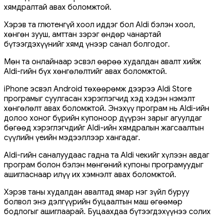
хямдралтай авах боломжтой.
Хэрэв та глютенгүй хоол иддэг бол Aldi бэлэн хоол,
хөнгөн зууш, амттан зэрэг өндөр чанартай
бүтээгдэхүүнийг хямд үнээр санал болгодог.
Мөн та онлайнаар эсвэл өөрөө худалдан авалт хийж
Aldi-гийн бүх хөнгөлөлтийг авах боломжтой.
iPhone эсвэл Android төхөөрөмж дээрээ Aldi Store
програмыг суулгасан хэрэглэгчид хэд хэдэн нэмэлт
хөнгөлөлт авах боломжтой. Энэхүү програм нь Aldi-ийн
долоо хоног бүрийн купоноор дүүрэн зарыг агуулдаг
бөгөөд хэрэглэгчдийг Aldi-ийн хямдралын жагсаалтын
сүүлийн үеийн мэдээллээр хангадаг.
Aldi-гийн саналуудаас гадна та Aldi чекийг хүлээн авдаг
програм болон бэлэн мөнгөний купоны програмуудыг
ашигласнаар илүү их хэмнэлт авах боломжтой.
Хэрэв таны худалдан авалтад ямар нэг зүйл буруу
болвол энэ дэлгүүрийн буцаалтын маш өгөөмөр
бодлогыг ашиглаарай. Буцаахдаа бүтээгдэхүүнээ солих