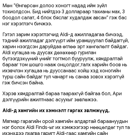
Мөн “Өнгөрсөн долоо хоногт надад ийм зүйл
тохиолдсон. Бид нийтдээ 3 доллараар тахианы мах, 3
боодол салат, 4 блок бяслаг худалдаж авсан” гэж бас
нэг хэрэглэгч бичжээ.
Гэтэл зарим хэрэглэгчид Aldi-д ажилладагаа бичээд,
тэдний ажилладаг дэлгүүрт ийм урамшуулал байдаггүй,
харин нээгдсэн даруйдаа өглөө эрт хөнгөлөлт байдаг.
Aldi хугацаа нь дуусах дөхөхөөр гурилан
бүтээгдэхүүний үнийг тогтмол бууруулж, хямдралтай
барааг том шошго нааж онцолдог,талх харийн боов нь
ихэвчлэн хугацаа нь дууссанаас хойш хэд хоногийн
турш сайн байдаг тул чанарт нь санаа зовох хэрэггүй
гэж бичсэн байна.
Хэрэв хямдралтай бараа таарахгүй байгаа бол, Ари
дэлгүүрийн ажилтнаас асуухыг зөвлөжээ.
Aldi-д хамгийн их хэмнэлт гаргах зөвлөмжүүд,
Мягмар гарагийн орой хамгийн алдартай бараануудын
нэг болох Aldi Finds-ыг их хэмжээгээр нөөцөлдөг тул та
ихэнхдээ лхагва гаригт Aldi-гаас хамгийн сайн