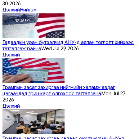
30 2026
Дэлхий
Нийгэм
Гадаадын уран бүтээлчид АНУ-д аялан тоглолт хийхээс
татгалзаж байна
Wed Jul 29 2026
Дэлхий
Трампын засаг захиргаа нийгмийн халамж авдаг
цагаачдад грин карт олгохоос татгалзана
Mon Jul 27
2026
Дэлхий
Трампын засаг захиргаа, гадаад оюутнуудын АНУ-д