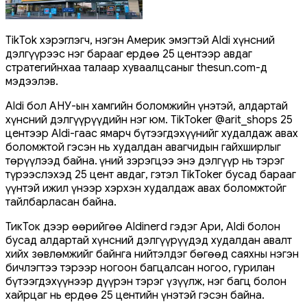
TikTok хэрэглэгч, нэгэн Америк эмэгтэй Aldi хүнсний
дэлгүүрээс нэг барааг ердөө 25 центээр авдаг
стратегийнхаа талаар хуваалцсаныг thesun.com-д
мэдээлэв.
Aldi бол АНУ-ын хамгийн боломжийн үнэтэй, алдартай
хүнсний дэлгүүрүүдийн нэг юм. TikToker @arit_shops 25
центээр Aldi-гаас ямарч бүтээгдэхүүнийг худалдаж авах
боломжтой гэсэн нь худалдан авагчидын гайхширлыг
төрүүлээд байна. Үүний зэрэгцээ энэ дэлгүүр нь тэрэг
түрээслэхэд 25 цент авдаг, гэтэл TikToker бусад барааг
үүнтэй ижил үнээр хэрхэн худалдаж авах боломжтойг
тайлбарласан байна.
ТикТок дээр өөрийгөө Aldinerd гэдэг Ари, Aldi болон
бусад алдартай хүнсний дэлгүүрүүдэд худалдан авалт
хийх зөвлөмжийг байнга нийтэлдэг бөгөөд саяхны нэгэн
бичлэгтээ тэрээр ногоон багцалсан ногоо, гурилан
бүтээгдэхүүнээр дүүрэн тэрэг үзүүлж, нэг багц болон
хайрцаг нь ердөө 25 центийн үнэтэй гэсэн байна.