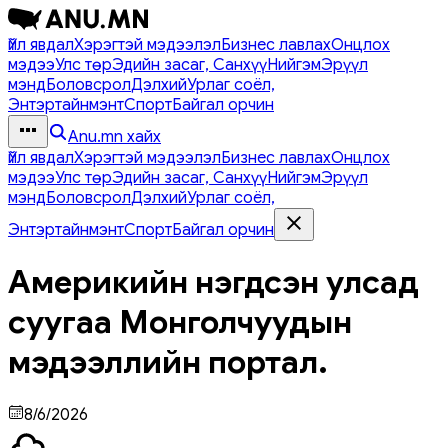
Үйл явдал
Хэрэгтэй мэдээлэл
Бизнес лавлах
Онцлох
мэдээ
Улс төр
Эдийн засаг, Санхүү
Нийгэм
Эрүүл
мэнд
Боловсрол
Дэлхий
Урлаг соёл,
Энтэртайнмэнт
Спорт
Байгал орчин
Anu.mn хайх
Үйл явдал
Хэрэгтэй мэдээлэл
Бизнес лавлах
Онцлох
мэдээ
Улс төр
Эдийн засаг, Санхүү
Нийгэм
Эрүүл
мэнд
Боловсрол
Дэлхий
Урлаг соёл,
Энтэртайнмэнт
Спорт
Байгал орчин
Америкийн нэгдсэн улсад
суугаа Монголчуудын
мэдээллийн портал.
8/6/2026