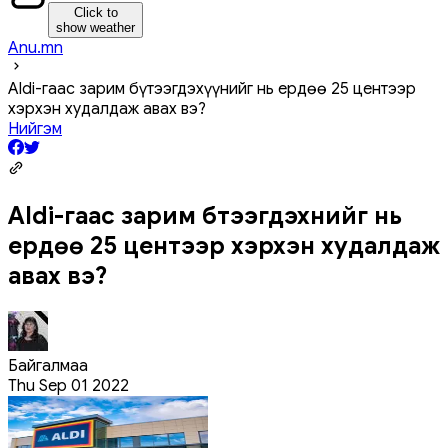
Click to
show weather
Anu.mn
Aldi-гаас зарим бүтээгдэхүүнийг нь ердөө 25 центээр
хэрхэн худалдаж авах вэ?
Нийгэм
Aldi-гаас зарим бүтээгдэхүүнийг нь
ердөө 25 центээр хэрхэн худалдаж
авах вэ?
Байгалмаа
Thu Sep 01 2022