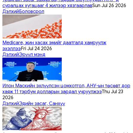
суралцах хугацааг 4 жилээр хязгаарлав
Sun Jul 26 2026
Дэлхий
Боловсрол
Medicare, жин хасах эмийг даатгалд хамруулж
эхэллээ
Fri Jul 24 2026
Дэлхий
Эрүүл мэнд
Илон Маскийн эхлүүлсэн цомхотгол, АНУ-ын төсөвт дор
хаяж 11 тэрбум долларын зардал учруулжээ
Thu Jul 23
2026
Дэлхий
Эдийн засаг, Санхүү