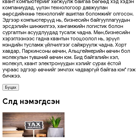
квант компьютерийг хөгжүүлж байгаа бөгөөд хэд хэдэн
компаниудад, үүлэн технологоор давжуулан
өөрсдийнхөө технологийг ашиглах боломжийг олгосон.
Эдгээр компьютерүүд нь, бизнесийн байгууллагуудын
эрсдэлийн шинжилгээ, хангамжийн логистик болон
сургалтын асуудлуудад тусалж чадна. Мөн,бизнесийн
хэрэглээнээс гадна квантын тооцоолол нь, эрүүл
мэндийн тусламж үйлчилгээг сайжруулж чадна. Хорт
хавдар, Паркинсоны өвчин, Альцгеймерийн өвчин бол
молекулын түвшний өвчин юм. Бид байгалийн хэл,
молекул, квант электронуудын хэлийг сурах ёстой
учраас эдгээр өвчнийг эмчлэх чадваргүй байгаа юм" гэж
бичжээ.
Буцах
Сүүлд нэмэгдсэн