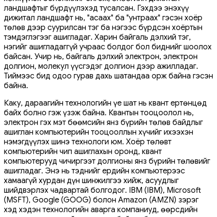
ландшафтыг бүрдүүлэхэд тусалсан. Гэхдээ энэхүү
дижитал ландшафт нь, "асаах" ба "унтраах" гэсэн хоёр
төлөв дээр суурилсан тэг ба нэгээс бүрдсэн хоёртын
тэмдэглэгээг ашигладаг. Харин байгаль дэлхий тэг,
нэгийг ашигладаггүй учраас болдог бол биднийг шоолох
байсан. Учир нь, байгаль дэлхий электрон, электрон
долгион, молекул үүсгэдэг долгион дээр ажилладаг.
Тиймээс бид одоо гурав дахь шатандаа орж байна гэсэн
байна.
Каку, дараагийн технологийн үе шат нь квант ертөнцөд
байх болно гэж үзэж байна. Квантын тооцоолол нь,
электрон гэх мэт бөөмсийн янз бүрийн төлөв байдлыг
ашиглан компьютерийн тооцооллын хүчийг ихээхэн
нэмэгдүүлэх шинэ технологи юм. Хоёр төлөвт
компьютерийн чип ашиглахын оронд, квант
компьютерууд чичиргээт долгионы янз бүрийн төлөвийг
ашигладаг. Энэ нь тэднийг ердийн компьютерээс
хамаагүй хурдан дүн шинжилгээ хийж, асуудлыг
шийдвэрлэх чадвартай болгодог. IBM (IBM), Microsoft
(MSFT), Google (GOOG) болон Amazon (AMZN) зэрэг
хэд хэдэн технологийн аварга компаниуд, өөрсдийн