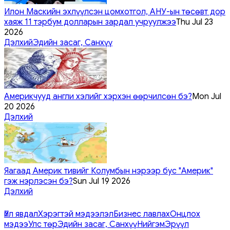
Илон Маскийн эхлүүлсэн цомхотгол, АНУ-ын төсөвт дор
хаяж 11 тэрбум долларын зардал учруулжээ
Thu Jul 23
2026
Дэлхий
Эдийн засаг, Санхүү
Америкчууд англи хэлийг хэрхэн өөрчилсөн бэ?
Mon Jul
20 2026
Дэлхий
Яагаад Америк тивийг Колумбын нэрээр бус "Америк"
гэж нэрлэсэн бэ?
Sun Jul 19 2026
Дэлхий
Үйл явдал
Хэрэгтэй мэдээлэл
Бизнес лавлах
Онцлох
мэдээ
Улс төр
Эдийн засаг, Санхүү
Нийгэм
Эрүүл