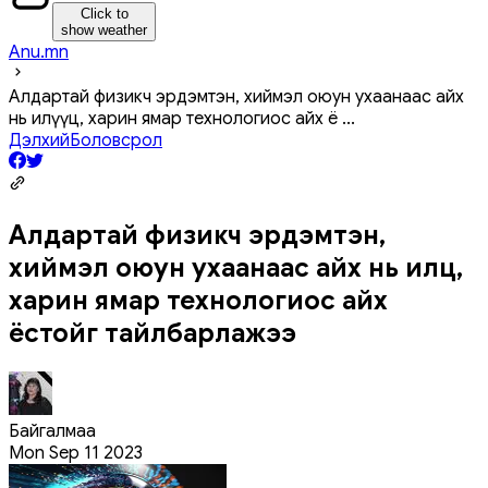
Click to
show weather
Anu.mn
Алдартай физикч эрдэмтэн, хиймэл оюун ухаанаас айх
нь илүүц, харин ямар технологиос айх ё
...
Дэлхий
Боловсрол
Алдартай физикч эрдэмтэн,
хиймэл оюун ухаанаас айх нь илүүц,
харин ямар технологиос айх
ёстойг тайлбарлажээ
Байгалмаа
Mon Sep 11 2023