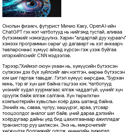
Онолын физикч, футурист Мичио Каку, OpenAI-ийн
ChatGPT гэх мэт чатботууд нь нийгэмд тустай, аливаа
бүтээмжийг нэмэгдүүлнэ. Харин "алдартай дуу хураагч"
хэмээх программын сөрөг үр дагаварт нь хэт анхаарч
төвлөрснөөс хүмүүс айхад хүрсэн гэж үзэж буйгаа
илэрхийлснийг CNN мэдээлэв.
Тэрээр,"Хиймэл оюун ухаан нь, хүмүүсийн ​​бүтээсэн
сүлжээн дэх бүх зүйлсийг авч нэгтгэн, өөрөө бүтээсэн
юм шиг гаргаж тавьдаг. Гэтэл хүмүүс өөрсдөө, "Бурхан
минь, тэр яг хүн шиг байна гэцгээх юм. Чатботууд
үнэнийг худал хуурмагаас ялгаж чаддаггүй, үүнийг хүн
оруулж байж ялгаж салгана. Хүн төрөлхтөн
компьютерийн хувьслын хоёр дахь шатанд байна.
Эхнийх нь, саваа, чулуу, хөшүүрэг, араа, утсаар
тооцоолдог аналог шат байв. Үүний дараа дэлхийн
хоёрдугаар дайны үед бид цахилгаанаар ажилладаг
транзистор руу шилжсэн. Энэ нь, микрочипийг
хөгжүүлэх боломжийг олгож, өнөөгийн дижитал