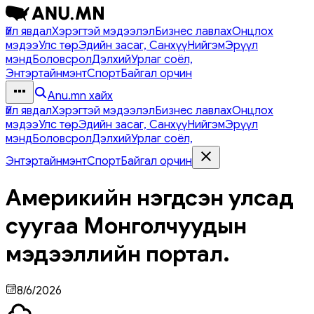
Үйл явдал
Хэрэгтэй мэдээлэл
Бизнес лавлах
Онцлох
мэдээ
Улс төр
Эдийн засаг, Санхүү
Нийгэм
Эрүүл
мэнд
Боловсрол
Дэлхий
Урлаг соёл,
Энтэртайнмэнт
Спорт
Байгал орчин
Anu.mn хайх
Үйл явдал
Хэрэгтэй мэдээлэл
Бизнес лавлах
Онцлох
мэдээ
Улс төр
Эдийн засаг, Санхүү
Нийгэм
Эрүүл
мэнд
Боловсрол
Дэлхий
Урлаг соёл,
Энтэртайнмэнт
Спорт
Байгал орчин
Америкийн нэгдсэн улсад
суугаа Монголчуудын
мэдээллийн портал.
8/6/2026