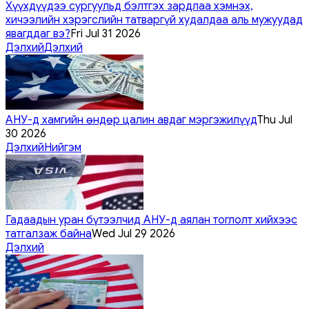
Хүүхдүүдээ сургуульд бэлтгэх зардлаа хэмнэх,
хичээлийн хэрэгслийн татваргүй худалдаа аль мужуудад
явагддаг вэ?
Fri Jul 31 2026
Дэлхий
Дэлхий
АНУ-д хамгийн өндөр цалин авдаг мэргэжилүүд
Thu Jul
30 2026
Дэлхий
Нийгэм
Гадаадын уран бүтээлчид АНУ-д аялан тоглолт хийхээс
татгалзаж байна
Wed Jul 29 2026
Дэлхий