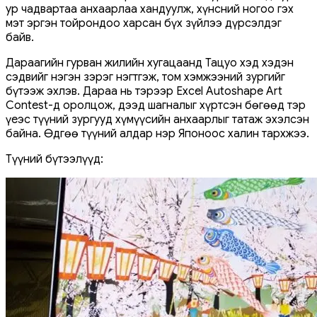
ур чадвартаа анхаарлаа хандуулж, хүнсний ногоо гэх
мэт эргэн тойрондоо харсан бүх зүйлээ дүрсэлдэг
байв.
Дараагийн гурван жилийн хугацаанд Тацуо хэд хэдэн
сэдвийг нэгэн зэрэг нэгтгэж, том хэмжээний зургийг
бүтээж эхлэв. Дараа нь тэрээр Excel Autoshape Art
Contest-д оролцож, дээд шагналыг хүртсэн бөгөөд тэр
үеэс түүний зургууд хүмүүсийн анхаарлыг татаж эхэлсэн
байна. Өдгөө түүний алдар нэр Японоос халин тархжээ.
Түүний бүтээлүүд: