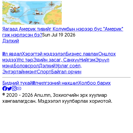
Яагаад Америк тивийг Колумбын нэрээр бус "Америк"
гэж нэрлэсэн бэ?
Sun Jul 19 2026
Дэлхий
Үйл явдал
Хэрэгтэй мэдээлэл
Бизнес лавлах
Онцлох
мэдээ
Улс төр
Эдийн засаг, Санхүү
Нийгэм
Эрүүл
мэнд
Боловсрол
Дэлхий
Урлаг соёл,
Энтэртайнмэнт
Спорт
Байгал орчин
Бидний тухай
Үйлчилгээний нөхцөл
Холбоо барих
© 2020 -
2026
Anu.mn, Зохиогчийн эрх хуулиар
хамгаалагдсан. Мэдээлэл хуулбарлах хориотой.