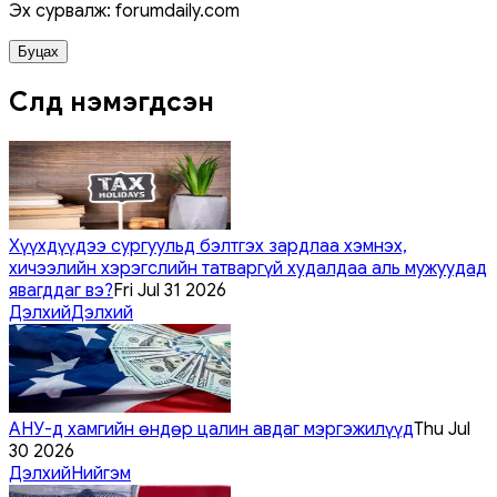
Эх сурвалж: forumdaily.com
Буцах
Сүүлд нэмэгдсэн
Хүүхдүүдээ сургуульд бэлтгэх зардлаа хэмнэх,
хичээлийн хэрэгслийн татваргүй худалдаа аль мужуудад
явагддаг вэ?
Fri Jul 31 2026
Дэлхий
Дэлхий
АНУ-д хамгийн өндөр цалин авдаг мэргэжилүүд
Thu Jul
30 2026
Дэлхий
Нийгэм