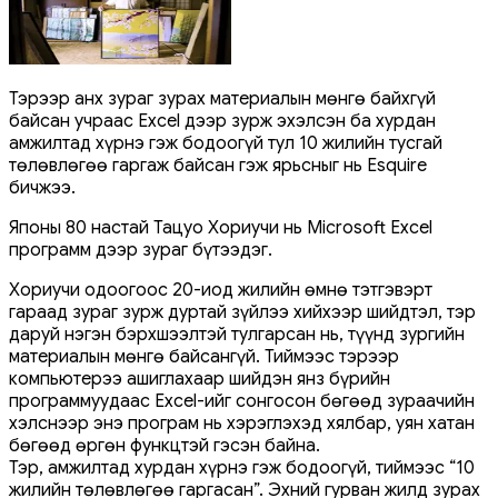
Тэрээр анх зураг зурах материалын мөнгө байхгүй
байсан учраас Excel дээр зурж эхэлсэн ба хурдан
амжилтад хүрнэ гэж бодоогүй тул 10 жилийн тусгай
төлөвлөгөө гаргаж байсан гэж ярьсныг нь Esquire
бичжээ.
Японы 80 настай Тацуо Хориучи нь Microsoft Excel
программ дээр зураг бүтээдэг.
Хориучи одоогоос 20-иод жилийн өмнө тэтгэвэрт
гараад зураг зурж дуртай зүйлээ хийхээр шийдтэл, тэр
даруй нэгэн бэрхшээлтэй тулгарсан нь, түүнд зургийн
материалын мөнгө байсангүй. Тиймээс тэрээр
компьютерээ ашиглахаар шийдэн янз бүрийн
программуудаас Excel-ийг сонгосон бөгөөд зураачийн
хэлснээр энэ програм нь хэрэглэхэд хялбар, уян хатан
бөгөөд өргөн функцтэй гэсэн байна.
Тэр, амжилтад хурдан хүрнэ гэж бодоогүй, тиймээс “10
жилийн төлөвлөгөө гаргасан”. Эхний гурван жилд зурах