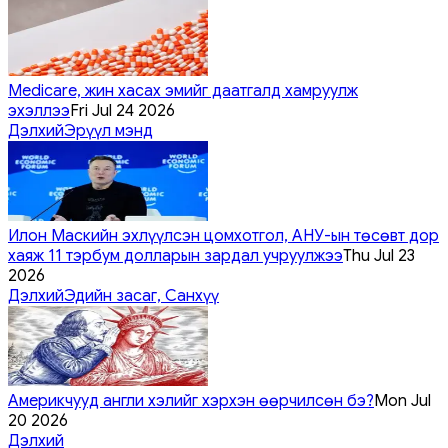
Medicare, жин хасах эмийг даатгалд хамруулж
эхэллээ
Fri Jul 24 2026
Дэлхий
Эрүүл мэнд
Илон Маскийн эхлүүлсэн цомхотгол, АНУ-ын төсөвт дор
хаяж 11 тэрбум долларын зардал учруулжээ
Thu Jul 23
2026
Дэлхий
Эдийн засаг, Санхүү
Америкчууд англи хэлийг хэрхэн өөрчилсөн бэ?
Mon Jul
20 2026
Дэлхий