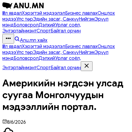
Үйл явдал
Хэрэгтэй мэдээлэл
Бизнес лавлах
Онцлох
мэдээ
Улс төр
Эдийн засаг, Санхүү
Нийгэм
Эрүүл
мэнд
Боловсрол
Дэлхий
Урлаг соёл,
Энтэртайнмэнт
Спорт
Байгал орчин
Anu.mn хайх
Үйл явдал
Хэрэгтэй мэдээлэл
Бизнес лавлах
Онцлох
мэдээ
Улс төр
Эдийн засаг, Санхүү
Нийгэм
Эрүүл
мэнд
Боловсрол
Дэлхий
Урлаг соёл,
Энтэртайнмэнт
Спорт
Байгал орчин
Америкийн нэгдсэн улсад
суугаа Монголчуудын
мэдээллийн портал.
8/6/2026