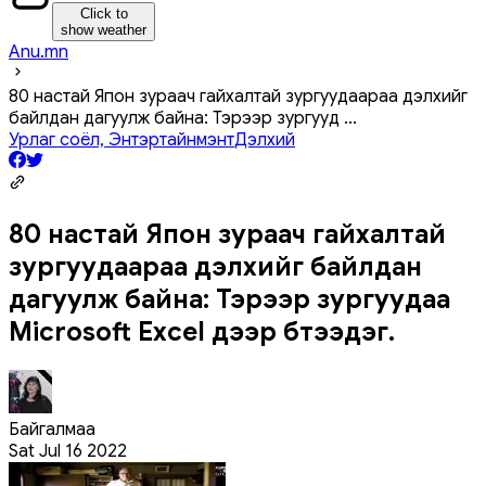
Click to
show weather
Anu.mn
80 настай Япон зураач гайхалтай зургуудаараа дэлхийг
байлдан дагуулж байна: Тэрээр зургууд
...
Урлаг соёл, Энтэртайнмэнт
Дэлхий
80 настай Япон зураач гайхалтай
зургуудаараа дэлхийг байлдан
дагуулж байна: Тэрээр зургуудаа
Microsoft Excel дээр бүтээдэг.
Байгалмаа
Sat Jul 16 2022