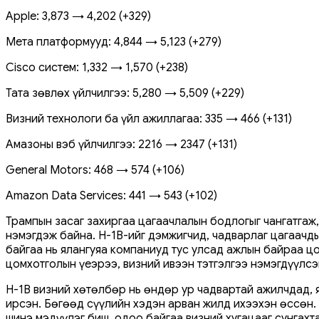
Apple: 3,873 → 4,202 (+329)
Мета платформууд: 4,844 → 5,123 (+279)
Cisco систем: 1,332 → 1,570 (+238)
Тата зөвлөх үйлчилгээ: 5,280 → 5,509 (+229)
Визний технологи ба үйл ажиллагаа: 335 → 466 (+131)
Амазоны вэб үйлчилгээ: 2216 → 2347 (+131)
General Motors: 468 → 574 (+106)
Amazon Data Services: 441 → 543 (+102)
Трампын засаг захиргаа цагаачлалын бодлогыг чангатгаж,
нэмэгдэж байна. H-1B-ийг дэмжигчид, чадварлаг цагаачд
байгаа нь ялангуяа компаниуд тус улсад ажлын байраа 
цомхотголын үеэрээ, визний ивээн тэтгэлгээ нэмэгдүүлс
H-1B визний хөтөлбөр нь өндөр ур чадвартай ажилчдад,
ирсэн. Бөгөөд сүүлийн хэдэн арван жилд ихээхэн өссөн.
шинэ мэдүүлэг биш, одоо байгаа визний хугацааг сунгах