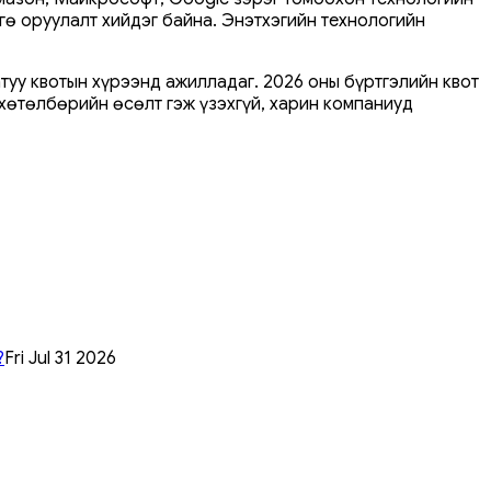
ө оруулалт хийдэг байна. Энэтхэгийн технологийн
атуу квотын хүрээнд ажилладаг. 2026 оны бүртгэлийн квот
 хөтөлбөрийн өсөлт гэж үзэхгүй, харин компаниуд
?
Fri Jul 31 2026