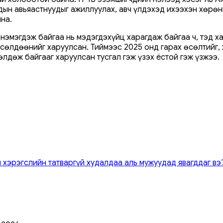
н авьяастнуудыг ажиллуулах, авч үлдэхэд ихээхэн хөрөнг
на.
 нэмэгдэж байгаа нь мэдэгдэхүйц харагдаж байгаа ч, тэд х
рсөлдөөнийг харуулсан. Тиймээс 2025 онд гарах өсөлтийг,
лдөж байгааг харуулсан тусгал гэж үзэх ёстой гэж үзжээ.
 хэрэгслийн татваргүй худалдаа аль мужуудад явагддаг вэ