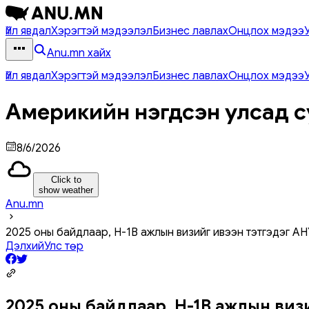
Үйл явдал
Хэрэгтэй мэдээлэл
Бизнес лавлах
Онцлох мэдээ
Anu.mn хайх
Үйл явдал
Хэрэгтэй мэдээлэл
Бизнес лавлах
Онцлох мэдээ
Америкийн нэгдсэн улсад с
8/6/2026
Click to
show weather
Anu.mn
2025 оны байдлаар, H-1B ажлын визийг ивээн тэтгэдэг А
Дэлхий
Улс төр
2025 оны байдлаар, H-1B ажлын ви