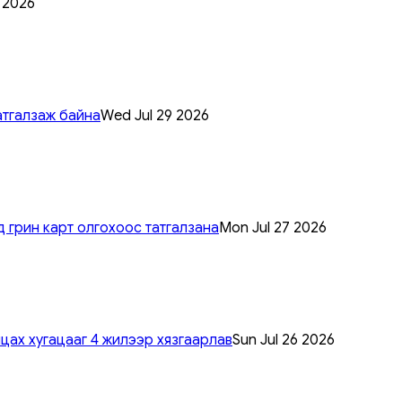
0 2026
атгалзаж байна
Wed Jul 29 2026
 грин карт олгохоос татгалзана
Mon Jul 27 2026
цах хугацааг 4 жилээр хязгаарлав
Sun Jul 26 2026