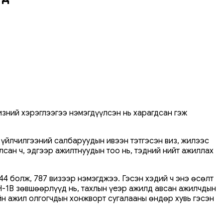
зний хэрэглээгээ нэмэгдүүлсэн нь харагдсан гэж
н үйлчилгээний салбаруудын ивээн тэтгэсэн виз, жилээс
лсан ч, эдгээр ажилтнуудын тоо нь, тэдний нийт ажиллах
044 болж, 787 визээр нэмэгджээ. Гэсэн хэдий ч энэ өсөлт
 H-1B зөвшөөрлүүд нь, тахлын үеэр ажилд авсан ажилчдын
йн ажил олгогчдын хонжворт сугалааны өндөр хувь гэсэн