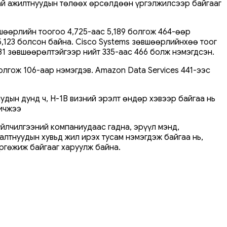
ай ажилтнуудын төлөөх өрсөлдөөн үргэлжилсээр байгааг
шөөрлийн тоогоо 4,725-аас 5,189 болгож 464-өөр
 5,123 болсон байна. Cisco Systems зөвшөөрлийнхөө тоог
 131 зөвшөөрөлтэйгээр нийт 335-аас 466 болж нэмэгдсэн.
лгож 106-аар нэмэгдэв. Amazon Data Services 441-ээс
дын дунд ч, H-1B визний эрэлт өндөр хэвээр байгаа нь
бичжээ
үйлчилгээний компаниудаас гадна, эрүүл мэнд,
лтнуудын хувьд жил ирэх тусам нэмэгдэж байгаа нь,
ргөжиж байгааг харуулж байна.