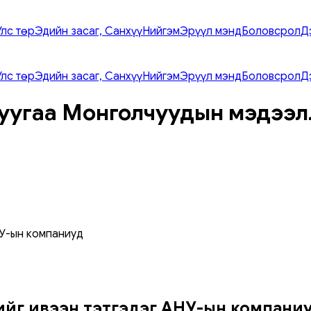
Улс төр
Эдийн засаг, Санхүү
Нийгэм
Эрүүл мэнд
Боловсрол
Д
Улс төр
Эдийн засаг, Санхүү
Нийгэм
Эрүүл мэнд
Боловсрол
Д
уугаа Монголчуудын мэдээл
НУ-ын компаниуд
зийг ивээн тэтгэдэг АНУ-ын компани