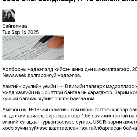
Байгалмаа
Tue Sep 16 2025
Холбооны мэдээлэлд хийсэн шинэ дүн шинжилгээгээр, 202
Newsweek дэлгэрэнгүй мэдээлэв.
Хамгийн сүүлийн үеийн H-1B визийн талаарх мэдээллээс х
жилд хамгийн их өсөлттэй байгаа нь харагджээ. Зарим ко
хүчний багахан хувийг эзэлж байгаа юм.
Амазон нь, H-1B-ийн хамгийн том ивээн тэтгэгч хэвээр ба
нь дэлхий даяарх, ойролцоогоор 1.56 сая ажилтантай нь
визний хугацааг гурван жилээр сунгах, USCIS зарим ажи
хоёр хүчин зүйлээс шалтгаалсан гэж тайлбарласан байна