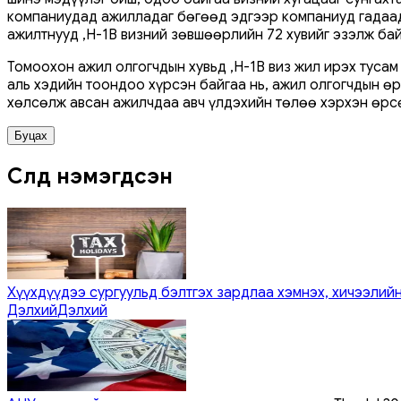
компаниудад ажилладаг бөгөөд эдгээр компаниуд гадаады
ажилтнууд ,H-1B визний зөвшөөрлийн 72 хувийг эзэлж бай
Томоохон ажил олгогчдын хувьд ,H-1B виз жил ирэх тусам
аль хэдийн тоондоо хүрсэн байгаа нь, ажил олгогчдын ө
хөлсөлж авсан ажилчдаа авч үлдэхийн төлөө хэрхэн өрсө
Буцах
Сүүлд нэмэгдсэн
Хүүхдүүдээ сургуульд бэлтгэх зардлаа хэмнэх, хичээлийн
Дэлхий
Дэлхий