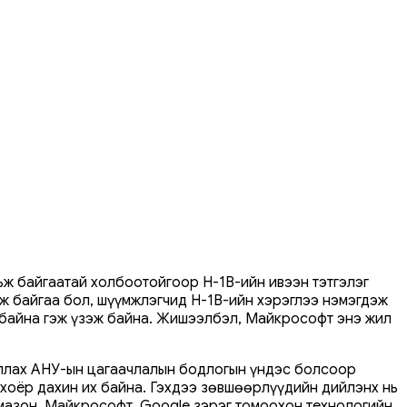
ьж байгаатай холбоотойгоор H-1B-ийн ивээн тэтгэлэг
эж байгаа бол, шүүмжлэгчид H-1B-ийн хэрэглээ нэмэгдэж
 байна гэж үзэж байна. Жишээлбэл, Майкрософт энэ жил
жиллах АНУ-ын цагаачлалын бодлогын үндэс болсоор
 хоёр дахин их байна. Гэхдээ зөвшөөрлүүдийн дийлэнх нь
Амазон, Майкрософт, Google зэрэг томоохон технологийн