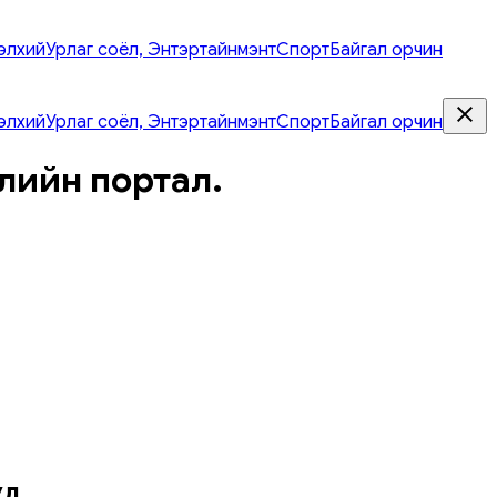
элхий
Урлаг соёл, Энтэртайнмэнт
Спорт
Байгал орчин
элхий
Урлаг соёл, Энтэртайнмэнт
Спорт
Байгал орчин
лийн портал.
уд