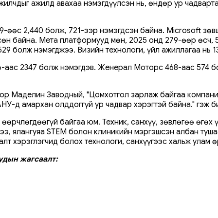
илчдыг ажилд авахаа нэмэгдүүлсэн нь, өндөр ур чадварт
-өөс 2,440 болж, 721-ээр нэмэгдсэн байна. Microsoft зөв
ссөн байна. Мета платформууд мөн, 2025 онд 279-өөр өсч,
э 529 болж нэмэгджээ. Визийн технологи, үйл ажиллагаа нь
6-аас 2347 болж нэмэгдэв. Женерал Моторс 468-аас 574 бо
ор Маделин Заводный, "Цомхотгол зарлаж байгаа компаниу
АНУ-д амархан олддоггүй ур чадвар хэрэгтэй байна." гэж 
 өөрчлөгдөөгүй байгаа юм. Техник, санхүү, зөвлөгөө өгөх 
ээ, ялангуяа STEM болон клиникийн мэргэшсэн албан тушаа
лт хэрэглэгчид болох технологи, санхүүгээс хальж улам ө
удын жагсаалт: