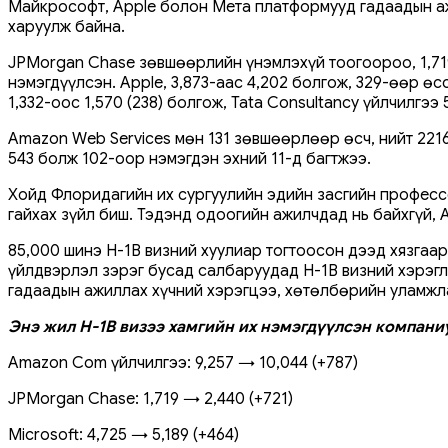
Майкрософт, Apple болон Мета платформууд гадаадын аж
харуулж байна.
JPMorgan Chase зөвшөөрлийн үнэмлэхүй тоогоороо, 1,719
нэмэгдүүлсэн. Apple, 3,873-аас 4,202 болгож, 329-өөр ө
1,332-оос 1,570 (238) болгож, Tata Consultancy үйлчилгэ
Amazon Web Services мөн 131 зөвшөөрлөөр өсч, нийт 221
543 болж 102-оор нэмэгдэн эхний 11-д багтжээ.
Хойд Флоридагийн их сургуулийн эдийн засгийн професс
гайхах зүйл биш. Тэдэнд одоогийн ажилчдад нь байхгүй, 
85,000 шинэ H-1B визний хуулиар тогтоосон дээд хязгаар
үйлдвэрлэл зэрэг бусад салбаруудад H-1B визний хэрэгл
гадаадын ажиллах хүчний хэрэгцээ, хөтөлбөрийн уламжла
Энэ жил H-1B визээ хамгийн их нэмэгдүүлсэн компани
Amazon Com үйлчилгээ: 9,257 → 10,044 (+787)
JPMorgan Chase: 1,719 → 2,440 (+721)
Microsoft: 4,725 → 5,189 (+464)