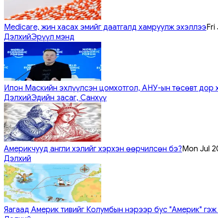
Medicare, жин хасах эмийг даатгалд хамруулж эхэллээ
Fri
Дэлхий
Эрүүл мэнд
Илон Маскийн эхлүүлсэн цомхотгол, АНУ-ын төсөвт дор 
Дэлхий
Эдийн засаг, Санхүү
Америкчууд англи хэлийг хэрхэн өөрчилсөн бэ?
Mon Jul 2
Дэлхий
Яагаад Америк тивийг Колумбын нэрээр бус "Америк" гэж