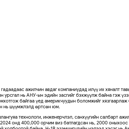
 гадаадаас ажилчин авдаг компаниудад илүү их хяналт тав
ын урсгал нь АНУ-ын эдийн засгийг бэхжүүлж байна гэж үз
цомхотгож байгаа үед америкчуудын боломжийг хязгаарлаж
эн нь шүүмжлэлд өртсөн юм.
 ялангуяа технологи, инженерчлэл, санхүүгийн салбарт а
 2024 онд 400,000 орчим виз батлагдсан нь, 2000 оныхоос
тай холбоотой байна. H-1B эзэмшигчдийн нэлээд хэсэг нь 