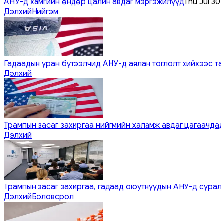
АНУ-д хамгийн өндөр цалин авдаг мэргэжилүүд
Thu Jul 3
Дэлхий
Нийгэм
Гадаадын уран бүтээлчид АНУ-д аялан тоглолт хийхээс т
Дэлхий
Трампын засаг захиргаа нийгмийн халамж авдаг цагаачдад
Дэлхий
Трампын засаг захиргаа, гадаад оюутнуудын АНУ-д сурал
Дэлхий
Боловсрол