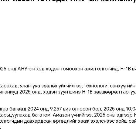
5 онд АНУ-ын хэд хэдэн томоохон ажил олгогчид, H-1B ви
арахад, ялангуяа зөвлөх үйлчилгээ, технологи, санхүүгий
мпаниуд 2025 онд, хэдэн зуун шинэ H-1B зөвшөөрөл гаргуу
йгаа бөгөөд 2024 онд 9,257 виз олгосон бол, 2025 онд 10,
 харьцуулахад бага юм. Амазон үүнийгээ, 2025 оны эдгээр
л олгогчдын давхардсан өргөдлийг хааж эхэлснээс хойш са
.