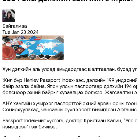
Байгалмаа
Tue Jan 23 2024
Хүн дэлхийн аль улсад амьдардгаас шалтгаалан, бусад ул
Жил бүр Henley Passport Index-ээс, дэлхийн 199 үндэсни
байр эзэлж байна. Япон улсын паспортаар дэлхийн 194 о
болсноор эхний байрыг хуваалцах болжээ. Жагсаалтын эх
АНУ хамгийн хүчирхэг паспорттой эхний арван орны тоонд
Сонирхуулахад, чансааны сүүл хэсэгт бичигдсэн Афганист
Passport Index-ийг үүсгэгч, доктор Кристиан Калин, “Ул
нэмэгдсэн" гэж бичжээ.