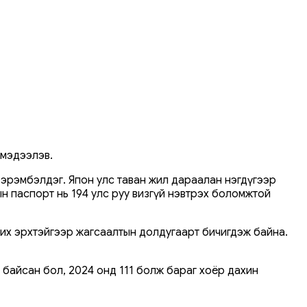
 мэдээлэв.
 эрэмбэлдэг. Япон улс таван жил дараалан нэгдүгээр
н паспорт нь 194 улс руу визгүй нэвтрэх боломжтой
рчих эрхтэйгээр жагсаалтын долдугаарт бичигдэж байна.
8 байсан бол, 2024 онд 111 болж бараг хоёр дахин