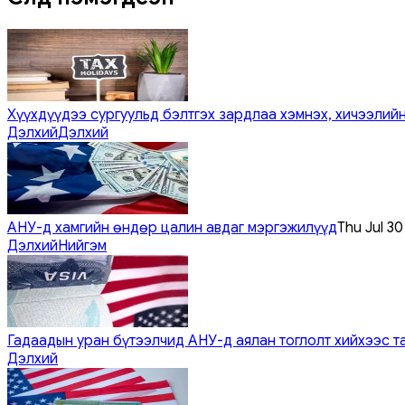
Хүүхдүүдээ сургуульд бэлтгэх зардлаа хэмнэх, хичээлийн
Дэлхий
Дэлхий
АНУ-д хамгийн өндөр цалин авдаг мэргэжилүүд
Thu Jul 3
Дэлхий
Нийгэм
Гадаадын уран бүтээлчид АНУ-д аялан тоглолт хийхээс т
Дэлхий