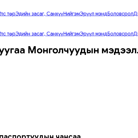
Улс төр
Эдийн засаг, Санхүү
Нийгэм
Эрүүл мэнд
Боловсрол
Д
Улс төр
Эдийн засаг, Санхүү
Нийгэм
Эрүүл мэнд
Боловсрол
Д
уугаа Монголчуудын мэдээл
 паспортуудын чансаа