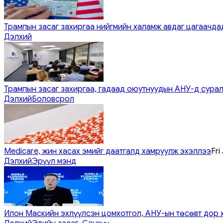
Трампын засаг захиргаа нийгмийн халамж авдаг цагаачдад
Дэлхий
Трампын засаг захиргаа, гадаад оюутнуудын АНУ-д сурал
Дэлхий
Боловсрол
Medicare, жин хасах эмийг даатгалд хамруулж эхэллээ
Fri
Дэлхий
Эрүүл мэнд
Илон Маскийн эхлүүлсэн цомхотгол, АНУ-ын төсөвт дор 