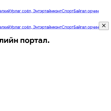
элхий
Урлаг соёл, Энтэртайнмэнт
Спорт
Байгал орчин
элхий
Урлаг соёл, Энтэртайнмэнт
Спорт
Байгал орчин
лийн портал.