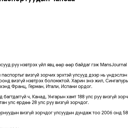
сууд руу нэвтрэх үйл явц өөр өөр байдаг гэж MansJournal
й паспортыг визгүй зорчих эрхтэй улсууд дээр нь үндэслэн
ронд визгүй нэвтрэх боломжтой. Харин энэ жил, Сингапуры
энд Франц, Герман, Итали, Испани ордог.
 багтдаггүй ч, Канад, Унгарын хамт 188 улс руу визгүй зо
ан улс ердөө 28 улс руу визгүй зорчдог.
с орнуудын визгүй зорчдог улсуудын дундаж тоо 2006 онд 5