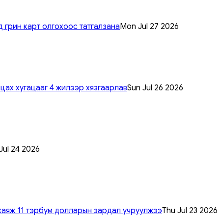
 грин карт олгохоос татгалзана
Mon Jul 27 2026
цах хугацааг 4 жилээр хязгаарлав
Sun Jul 26 2026
 Jul 24 2026
хаяж 11 тэрбум долларын зардал учруулжээ
Thu Jul 23 2026