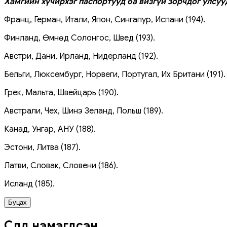
Хамгийн хүчирхэг паспортууд ба визгүй зорчдог улсуу
Франц, Герман, Итали, Япон, Сингапур, Испани (194).
Финланд, Өмнөд Солонгос, Швед (193).
Австри, Дани, Ирланд, Нидерланд (192).
Бельги, Люксембург, Норвеги, Португал, Их Британи (191).
Грек, Мальта, Швейцарь (190).
Австрали, Чех, Шинэ Зеланд, Польш (189).
Канад, Унгар, АНУ (188).
Эстони, Литва (187).
Латви, Словак, Словени (186).
Исланд (185).
Буцах
Сүүлд нэмэгдсэн