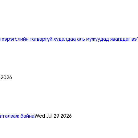
 хэрэгслийн татваргүй худалдаа аль мужуудад явагддаг вэ
0 2026
атгалзаж байна
Wed Jul 29 2026