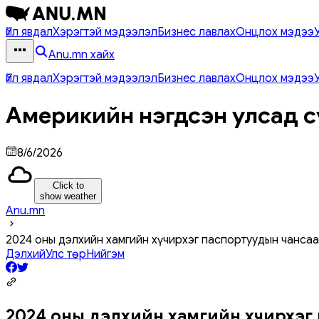
Үйл явдал
Хэрэгтэй мэдээлэл
Бизнес лавлах
Онцлох мэдээ
Anu.mn хайх
Үйл явдал
Хэрэгтэй мэдээлэл
Бизнес лавлах
Онцлох мэдээ
Америкийн нэгдсэн улсад с
8/6/2026
Click to
show weather
Anu.mn
2024 оны дэлхийн хамгийн хүчирхэг паспортуудын чансаа
Дэлхий
Улс төр
Нийгэм
2024 оны дэлхийн хамгийн хүчирхэг