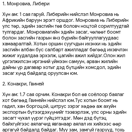
1. Монровиа, Либери
Хүн ам: 1 сая гаруй. Либерийн нийслэл Монровиа нь
Африкийн баруун эрэгт оршдог. Монровиа нь Либерийн
улс төр, эдийн засгийн төв боловч ноцтой сорилтуудтай
тулгардаг. Монровиагийн эдийн засаг, чөлөөт боомт
болон засгийн газрын янз бүрийн байгууллагуудаас
хамааралтай. Хотын оршин суугчдын ихэнхи нь эдийн
засгийн албан бус салбарт ажилладаг бөгөөд ихэвчлэн
жижиг худалдаа эрхэлж, цагийн ажил хийдэг.Олон жил
үргэлжилсэн иргэний үймээн самуун, арван жилийн
дайны үр дагавар хотыг дэд бүтцийн хомсдол, эдийн
засаг хүнд байдалд оруулсан юм.
2. Конакри, Гвиней
Хүн ам: 1.7 сая орчим. Конакри бол өв соёлоор баялаг
хот бөгөөд Гвинейн нийслэл юм.Тус хотын боомт нь
гадил, хан боргоцой, цитрус зэрэг хөдөө аж ахуйн
экспортын бүтээгдэхүүнийг тээвэрлэж, улс орны эдийн
засагт чухал үүрэг гүйцэтгэдэг. Мөн дэд бүтэц
байхгүйгээс аялагчид явганаар аялал их хийхээс өөр
аргагүй байдалд байдаг. Муу зам, замгүй газрууд, тохь