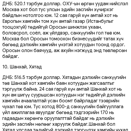
ДНБ: 520.1 тэрбум доллар. ОХУ-ын өргөн уудам нийслэл
Москва хот бол тус улсын эдийн засгийн хүчирхэг
байдлын нотолгоо юм. 12 сая гаруй хүн амтай хот нь
Европын хамгийн том хүн амтай газар (Истанбулыг
тооцохгүй) төдийгүй Оросын шинжлэх ухаан,
боловсрол, соёл, аж үйлдвэр, санхүүгийн гол төв юм.
Москва бол Оросын томоохон бизнесүүдийг татах хүч
бөгөөд дэлхийн хамгийн үнэтэй хотуудын тоонд ордог.
Оросын олон баячууд, аж ахуйн нэгжүүд энд төвлөрсөн
байдаг.
10. Шанхай, Хятад
ДНБ: 516.5 тэрбум доллар. Хятадын дэлхийн санхүүгийн
төв Шанхай хот хамгийн баян хотуудын жагсаалтыг
тэргүүлж байна. 24 сая гаруй хүн амтай Шанхай хот нь
хүн ам шигүү суурьшсан хотуудын нэг төдийгүй дэлхийн
хамгийн ачаалалтай усан боомт байрладаг тээврийн
чухал төв юм. Тус хотод 800-д санхүүгийн байгууллага
үйл ажиллагаа явуулдаг бөгөөд тэдгээрийн 170 нь
гадаадын хөрөнгө оруулалттай байдаг нь дэлхийн
эдийн засгийн нөлөөг харуулж байдаг.Шанхай бол
Хятад улсдаа төдийгүй дэлхийд тэргүүлэх хамгийн чухал