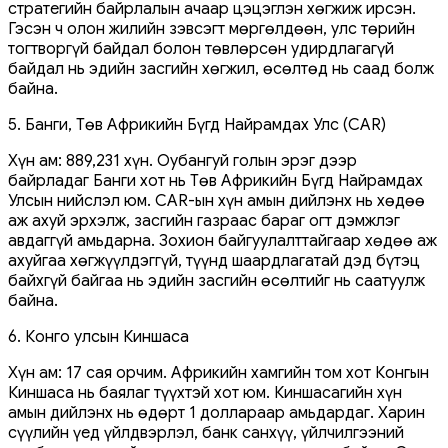
стратегийн байрлалын ачаар цэцэглэн хөгжиж ирсэн.
Гэсэн ч олон жилийн зэвсэгт мөргөлдөөн, улс төрийн
тогтворгүй байдал болон төвлөрсөн удирдлагагүй
байдал нь эдийн засгийн хөгжил, өсөлтөд нь саад болж
байна.
5. Банги, Төв Африкийн Бүгд Найрамдах Улс (CAR)
Хүн ам: 889,231 хүн. Оубангуй голын эрэг дээр
байрладаг Банги хот нь Төв Африкийн Бүгд Найрамдах
Улсын нийслэл юм. CAR-ын хүн амын дийлэнх нь хөдөө
аж ахуй эрхэлж, засгийн газраас бараг огт дэмжлэг
авдаггүй амьдарна. Зохион байгуулалттайгаар хөдөө аж
ахуйгаа хөгжүүлдэггүй, түүнд шаардлагатай дэд бүтэц
байхгүй байгаа нь эдийн засгийн өсөлтийг нь саатуулж
байна.
6. Конго улсын Киншаса
Хүн ам: 17 сая орчим. Африкийн хамгийн том хот Конгын
Киншаса нь баялаг түүхтэй хот юм. Киншасагийн хүн
амын дийлэнх нь өдөрт 1 доллараар амьдардаг. Харин
сүүлийн үед үйлдвэрлэл, банк санхүү, үйлчилгээний