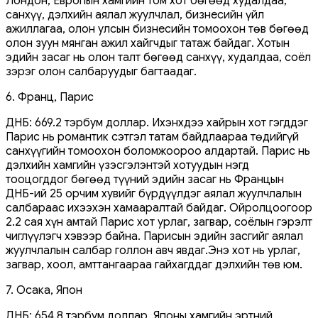
Лондон, Европын хамгийн том хот бөгөөд худалдаа,
санхүү, дэлхийн аялал жуулчлал, бизнесийн үйл
ажиллагаа, олон улсын бизнесийн томоохон төв бөгөөд
олон зуун мянган ажил хайгчдыг татаж байдаг. Хотын
эдийн засаг нь олон талт бөгөөд санхүү, худалдаа, соёл
зэрэг олон салбаруудыг багтаадаг.
6. Франц, Парис
ДНБ: 669.2 тэрбум доллар. Ихэнхдээ хайрын хот гэгддэг
Парис нь романтик сэтгэл татам байдлаараа төдийгүй
санхүүгийн томоохон боломжоороо алдартай. Парис нь
дэлхийн хамгийн үзэсгэлэнтэй хотуудын нэгд
тооцогддог бөгөөд түүний эдийн засаг нь Францын
ДНБ-ий 25 орчим хувийг бүрдүүлдэг аялал жуулчлалын
салбараас ихээхэн хамааралтай байдаг. Ойролцоогоор
2.2 сая хүн амтай Парис хот урлаг, загвар, соёлын гэрэлт
чиглүүлэгч хэвээр байна. Парисын эдийн засгийг аялал
жуулчлалын салбар голлон авч явдаг.Энэ хот нь урлаг,
загвар, хоол, амттангаараа гайхагддаг дэлхийн төв юм.
7. Осака, Япон
ДНБ: 654.8 тэрбум доллар. Японы хамгийн эртний