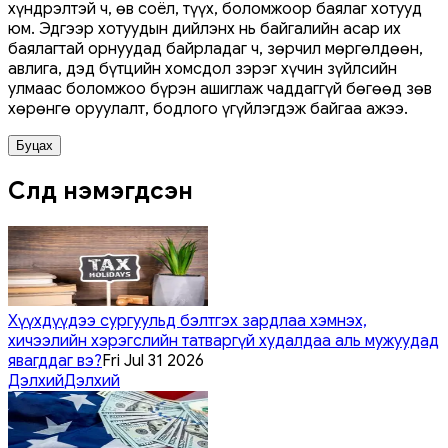
хүндрэлтэй ч, өв соёл, түүх, боломжоор баялаг хотууд
юм. Эдгээр хотуудын дийлэнх нь байгалийн асар их
баялагтай орнуудад байрладаг ч, зөрчил мөргөлдөөн,
авлига, дэд бүтцийн хомсдол зэрэг хүчин зүйлсийн
улмаас боломжоо бүрэн ашиглаж чаддаггүй бөгөөд зөв
хөрөнгө оруулалт, бодлого үгүйлэгдэж байгаа ажээ.
Буцах
Сүүлд нэмэгдсэн
Хүүхдүүдээ сургуульд бэлтгэх зардлаа хэмнэх,
хичээлийн хэрэгслийн татваргүй худалдаа аль мужуудад
явагддаг вэ?
Fri Jul 31 2026
Дэлхий
Дэлхий