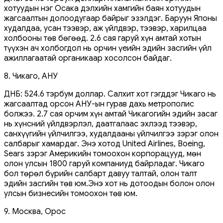
хотуудын нэг Осака дэлхийн хамгийн баян хотуудын
жагсаалтын долоодугаар байрыг эзэлдэг. Баруун Японы
худалдаа, усан тээвэр, аж үйлдвэр, тээвэр, харилцаа
холбооны төв бөгөөд. 2.6 сая гаруй хүн амтай хотын
түүхэн ач холбогдол нь орчин үеийн эдийн засгийн үйл
ажиллагаатай органикаар хосолсон байдаг.
8. Чикаго, АНУ
ДНБ: 524.6 тэрбум доллар. Салхит хот гэгддэг Чикаго нь
жагсаалтад орсон АНУ-ын гурав дахь метрополис
болжээ. 2.7 сая орчим хүн амтай Чикагогийн эдийн засаг
нь хүнсний үйлдвэрлэл, даатгалаас эхлээд тээвэр,
санхүүгийн үйлчилгээ, худалдааны үйлчилгээ зэрэг олон
салбарыг хамардаг. Энэ хотод United Airlines, Boeing,
Sears зэрэг Америкийн томоохон корпорацууд, мөн
олон улсын 1800 гаруй компаниуд байрладаг. Чикаго
бол төрөл бүрийн салбарт давуу талтай, олон талт
эдийн засгийн төв юм.Энэ хот нь дотоодын болон олон
улсын бизнесийн томоохон төв юм.
9. Москва, Орос