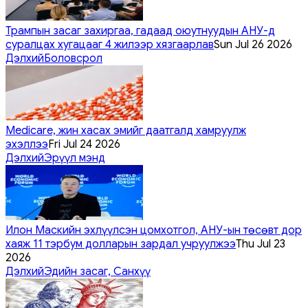
Трампын засаг захиргаа, гадаад оюутнуудын АНУ-д
суралцах хугацааг 4 жилээр хязгаарлав
Sun Jul 26 2026
Дэлхий
Боловсрол
Medicare, жин хасах эмийг даатгалд хамруулж
эхэллээ
Fri Jul 24 2026
Дэлхий
Эрүүл мэнд
Илон Маскийн эхлүүлсэн цомхотгол, АНУ-ын төсөвт дор
хаяж 11 тэрбум долларын зардал учруулжээ
Thu Jul 23
2026
Дэлхий
Эдийн засаг, Санхүү