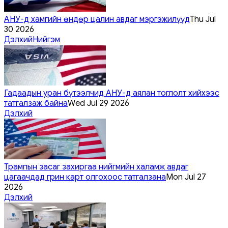
АНУ-д хамгийн өндөр цалин авдаг мэргэжилүүд
Thu Jul
30 2026
Дэлхий
Нийгэм
Гадаадын уран бүтээлчид АНУ-д аялан тоглолт хийхээс
татгалзаж байна
Wed Jul 29 2026
Дэлхий
Трампын засаг захиргаа нийгмийн халамж авдаг
цагаачдад грин карт олгохоос татгалзана
Mon Jul 27
2026
Дэлхий