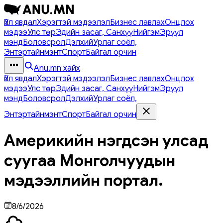
Үйл явдал
Хэрэгтэй мэдээлэл
Бизнес лавлах
Онцлох
мэдээ
Улс төр
Эдийн засаг, Санхүү
Нийгэм
Эрүүл
мэнд
Боловсрол
Дэлхий
Урлаг соёл,
Энтэртайнмэнт
Спорт
Байгал орчин
Anu.mn хайх
Үйл явдал
Хэрэгтэй мэдээлэл
Бизнес лавлах
Онцлох
мэдээ
Улс төр
Эдийн засаг, Санхүү
Нийгэм
Эрүүл
мэнд
Боловсрол
Дэлхий
Урлаг соёл,
Энтэртайнмэнт
Спорт
Байгал орчин
Америкийн нэгдсэн улсад
суугаа Монголчуудын
мэдээллийн портал.
8/6/2026