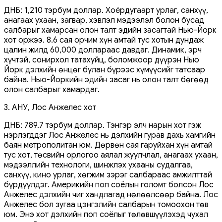
ДНБ: 1,210 тэрбум доллар. Хоёрдугаарт урлаг, санхүү,
анагаах ухаан, загвар, хэвлэл мэдээлэл болон бусад
салбарыг хамарсан олон талт эдийн засагтай Нью-Йорк
хот оржээ. 8.6 сая орчим хүн амтай тус хотын дундаж
цалин жилд 60,000 доллараас давдаг. Динамик, эрч
хүчтэй, сонирхол татахуйц, боломжоор дүүрэн Нью
Йорк дэлхийн өнцөг булан бүрээс хүмүүсийг татсаар
байна. Нью-Йоркийн эдийн засаг нь олон талт бөгөөд
олон салбарыг хамардаг.
3. АНУ, Лос Анжелес хот
ДНБ: 789.7 тэрбум доллар. Тэнгэр элч нарын хот гэж
нэрлэгддэг Лос Анжелес нь дэлхийн гурав дахь хамгийн
баян метрополитан юм. Дөрвөн сая гаруйхан хүн амтай
тус хот, төсвийн орлогоо аялал жуулчлал, анагаах ухаан,
мэдээллийн технологи, шинжлэх ухааны судалгаа,
санхүү, кино урлаг, хөгжим зэрэг салбараас амжилттай
бүрдүүлдэг. Америкийн поп соёлын голомт болсон Лос
Анжелес дэлхийн чиг хандлагад нөлөөлсөөр байна. Лос
Анжелес бол зугаа цэнгэлийн салбарын томоохон төв
юм. Энэ хот дэлхийн поп соёлыг төлөвшүүлэхэд чухал