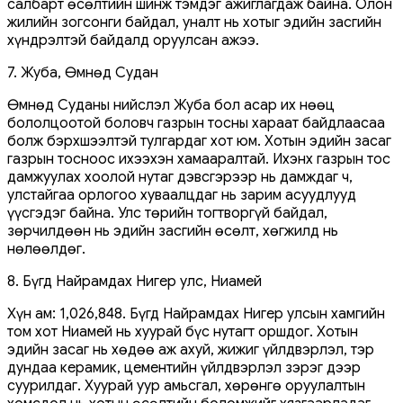
салбарт өсөлтийн шинж тэмдэг ажиглагдаж байна. Олон
жилийн зогсонги байдал, уналт нь хотыг эдийн засгийн
хүндрэлтэй байдалд оруулсан ажээ.
7. Жуба, Өмнөд Судан
Өмнөд Суданы нийслэл Жуба бол асар их нөөц
бололцоотой боловч газрын тосны хараат байдлаасаа
болж бэрхшээлтэй тулгардаг хот юм. Хотын эдийн засаг
газрын тосноос ихээхэн хамааралтай. Ихэнх газрын тос
дамжуулах хоолой нутаг дэвсгэрээр нь дамждаг ч,
улстайгаа орлогоо хуваалцдаг нь зарим асуудлууд
үүсгэдэг байна. Улс төрийн тогтворгүй байдал,
зөрчилдөөн нь эдийн засгийн өсөлт, хөгжилд нь
нөлөөлдөг.
8. Бүгд Найрамдах Нигер улс, Ниамей
Хүн ам: 1,026,848. Бүгд Найрамдах Нигер улсын хамгийн
том хот Ниамей нь хуурай бүс нутагт оршдог. Хотын
эдийн засаг нь хөдөө аж ахуй, жижиг үйлдвэрлэл, тэр
дундаа керамик, цементийн үйлдвэрлэл зэрэг дээр
суурилдаг. Хуурай уур амьсгал, хөрөнгө оруулалтын