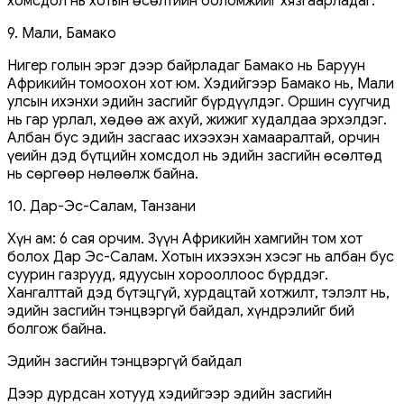
хомсдол нь хотын өсөлтийн боломжийг хязгаарладаг.
9. Мали, Бамако
Нигер голын эрэг дээр байрладаг Бамако нь Баруун
Африкийн томоохон хот юм. Хэдийгээр Бамако нь, Мали
улсын ихэнхи эдийн засгийг бүрдүүлдэг. Оршин суугчид
нь гар урлал, хөдөө аж ахуй, жижиг худалдаа эрхэлдэг.
Албан бус эдийн засгаас ихээхэн хамааралтай, орчин
үеийн дэд бүтцийн хомсдол нь эдийн засгийн өсөлтөд
нь сөргөөр нөлөөлж байна.
10. Дар-Эс-Салам, Танзани
Хүн ам: 6 сая орчим. Зүүн Африкийн хамгийн том хот
болох Дар Эс-Салам. Хотын ихээхэн хэсэг нь албан бус
суурин газрууд, ядуусын хорооллоос бүрддэг.
Хангалттай дэд бүтэцгүй, хурдацтай хотжилт, тэлэлт нь,
эдийн засгийн тэнцвэргүй байдал, хүндрэлийг бий
болгож байна.
Эдийн засгийн тэнцвэргүй байдал
Дээр дурдсан хотууд хэдийгээр эдийн засгийн