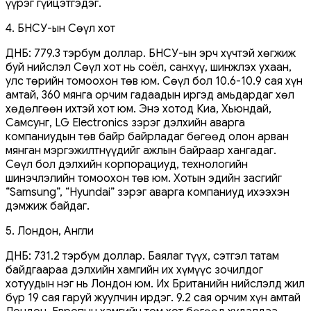
үүрэг гүйцэтгэдэг.
4. БНСУ-ын Сөүл хот
ДНБ: 779.3 тэрбум доллар. БНСУ-ын эрч хүчтэй хөгжиж
буй нийслэл Сөүл хот нь соёл, санхүү, шинжлэх ухаан,
улс төрийн томоохон төв юм. Сөүл бол 10.6-10.9 сая хүн
амтай, 360 мянга орчим гадаадын иргэд амьдардаг хөл
хөдөлгөөн ихтэй хот юм. Энэ хотод Киа, Хьюндай,
Самсунг, LG Electronics зэрэг дэлхийн аварга
компаниудын төв байр байрладаг бөгөөд олон арван
мянган мэргэжилтнүүдийг ажлын байраар хангадаг.
Сөүл бол дэлхийн корпорациуд, технологийн
шинэчлэлийн томоохон төв юм. Хотын эдийн засгийг
“Samsung”, “Hyundai” зэрэг аварга компаниуд ихээхэн
дэмжиж байдаг.
5. Лондон, Англи
ДНБ: 731.2 тэрбум доллар. Баялаг түүх, сэтгэл татам
байдгаараа дэлхийн хамгийн их хүмүүс зочилдог
хотуудын нэг нь Лондон юм. Их Британийн нийслэлд жил
бүр 19 сая гаруй жуулчин ирдэг. 9.2 сая орчим хүн амтай