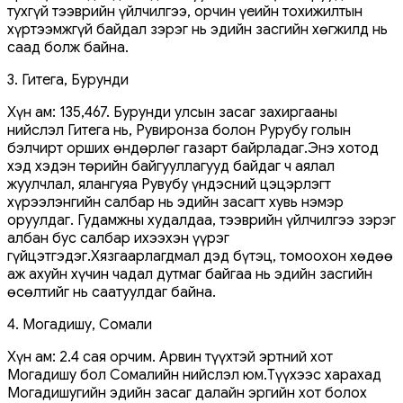
тухгүй тээврийн үйлчилгээ, орчин үеийн тохижилтын
хүртээмжгүй байдал зэрэг нь эдийн засгийн хөгжилд нь
саад болж байна.
3. Гитега, Бурунди
Хүн ам: 135,467. Бурунди улсын засаг захиргааны
нийслэл Гитега нь, Рувиронза болон Рурубу голын
бэлчирт орших өндөрлөг газарт байрладаг.Энэ хотод
хэд хэдэн төрийн байгууллагууд байдаг ч аялал
жуулчлал, ялангуяа Рувубу үндэсний цэцэрлэгт
хүрээлэнгийн салбар нь эдийн засагт хувь нэмэр
оруулдаг. Гудамжны худалдаа, тээврийн үйлчилгээ зэрэг
албан бус салбар ихээхэн үүрэг
гүйцэтгэдэг.Хязгаарлагдмал дэд бүтэц, томоохон хөдөө
аж ахуйн хүчин чадал дутмаг байгаа нь эдийн засгийн
өсөлтийг нь саатуулдаг байна.
4. Могадишу, Сомали
Хүн ам: 2.4 сая орчим. Арвин түүхтэй эртний хот
Могадишу бол Сомалийн нийслэл юм.Түүхээс харахад
Могадишугийн эдийн засаг далайн эргийн хот болох