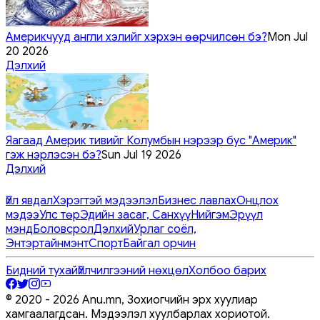
Америкчууд англи хэлийг хэрхэн өөрчилсөн бэ?
Mon Jul
20 2026
Дэлхий
Яагаад Америк тивийг Колумбын нэрээр бус "Америк"
гэж нэрлэсэн бэ?
Sun Jul 19 2026
Дэлхий
Үйл явдал
Хэрэгтэй мэдээлэл
Бизнес лавлах
Онцлох
мэдээ
Улс төр
Эдийн засаг, Санхүү
Нийгэм
Эрүүл
мэнд
Боловсрол
Дэлхий
Урлаг соёл,
Энтэртайнмэнт
Спорт
Байгал орчин
Бидний тухай
Үйлчилгээний нөхцөл
Холбоо барих
© 2020 -
2026
Anu.mn, Зохиогчийн эрх хуулиар
хамгаалагдсан. Мэдээлэл хуулбарлах хориотой.