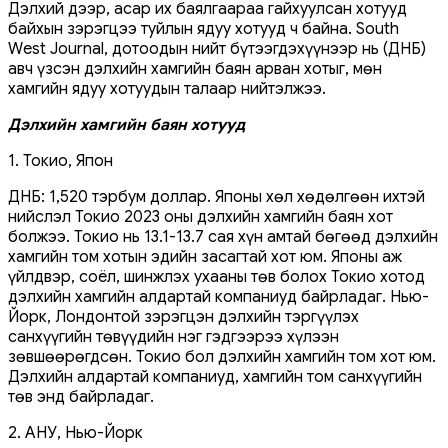
Дэлхий дээр, асар их баялгаараа гайхуулсан хотууд
байхын зэрэгцээ туйлын ядуу хотууд ч байна. South
West Journal, дотоодын нийт бүтээгдэхүүнээр нь (ДНБ)
авч үзсэн дэлхийн хамгийн баян арван хотыг, мөн
хамгийн ядуу хотуудын талаар нийтэлжээ.
Дэлхийн хамгийн баян хотууд
1. Токио, Япон
ДНБ: 1,520 тэрбум доллар. Японы хөл хөдөлгөөн ихтэй
нийслэл Токио 2023 оны дэлхийн хамгийн баян хот
болжээ. Токио нь 13.1-13.7 сая хүн амтай бөгөөд дэлхийн
хамгийн том хотын эдийн засагтай хот юм. Японы аж
үйлдвэр, соёл, шинжлэх ухааны төв болох Токио хотод
дэлхийн хамгийн алдартай компаниуд байрладаг. Нью-
Йорк, Лондонтой зэрэгцэн дэлхийн тэргүүлэх
санхүүгийн төвүүдийн нэг гэдгээрээ хүлээн
зөвшөөрөгдсөн. Токио бол дэлхийн хамгийн том хот юм.
Дэлхийн алдартай компаниуд, хамгийн том санхүүгийн
төв энд байрладаг.
2. АНУ, Нью-Йорк