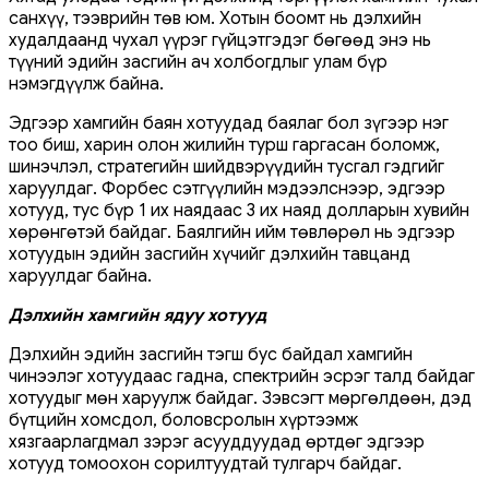
санхүү, тээврийн төв юм. Хотын боомт нь дэлхийн
худалдаанд чухал үүрэг гүйцэтгэдэг бөгөөд энэ нь
түүний эдийн засгийн ач холбогдлыг улам бүр
нэмэгдүүлж байна.
Эдгээр хамгийн баян хотуудад баялаг бол зүгээр нэг
тоо биш, харин олон жилийн турш гаргасан боломж,
шинэчлэл, стратегийн шийдвэрүүдийн тусгал гэдгийг
харуулдаг. Форбес сэтгүүлийн мэдээлснээр, эдгээр
хотууд, тус бүр 1 их наядаас 3 их наяд долларын хувийн
хөрөнгөтэй байдаг. Баялгийн ийм төвлөрөл нь эдгээр
хотуудын эдийн засгийн хүчийг дэлхийн тавцанд
харуулдаг байна.
Дэлхийн хамгийн ядуу хотууд
Дэлхийн эдийн засгийн тэгш бус байдал хамгийн
чинээлэг хотуудаас гадна, спектрийн эсрэг талд байдаг
хотуудыг мөн харуулж байдаг. Зэвсэгт мөргөлдөөн, дэд
бүтцийн хомсдол, боловсролын хүртээмж
хязгаарлагдмал зэрэг асууддуудад өртдөг эдгээр
хотууд томоохон сорилтуудтай тулгарч байдаг.