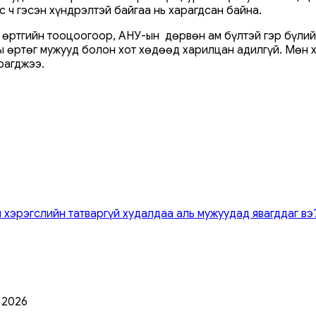
с ч гэсэн хүндрэлтэй байгаа нь харагдсан байна.
өртгийн тооцоогоор, АНУ-ын дөрвөн ам бүлтэй гэр бүлийн
ы өртөг мужууд болон хот хөдөөд харилцан адилгүй. Мөн
рагджээ.
 хэрэгслийн татваргүй худалдаа аль мужуудад явагддаг вэ
0 2026