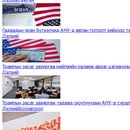
Гадаадын уран бүтээлчид АНУ-д аялан тоглолт хийхээс т
Дэлхий
Трампын засаг захиргаа нийгмийн халамж авдаг цагаачдад
Дэлхий
Трампын засаг захиргаа, гадаад оюутнуудын АНУ-д сурал
Дэлхий
Боловсрол