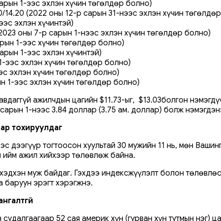
 сарын 1-ээс эхлэн хүчин төгөлдөр болно)
00/14.20 (2022 оны 12-р сарын 31-нээс эхлэн хүчин төгөлдө
-ээс эхлэн хүчинтэй)
(2023 оны 7-р сарын 1-нээс эхлэн хүчин төгөлдөр болно)
сарын 1-ээс хүчин төгөлдөр болно)
сарын 1-ээс эхлэн хүчинтэй)
н 1-ээс эхлэн хүчин төгөлдөр болно)
-ээс эхлэн хүчин төгөлдөр болно)
рын 1-ээс эхлэн хүчин төгөлдөр болно)
авдаггүй ажилчдын цагийн $11.73-ыг, $13.03болгон нэмэг
арын 1-нээс 3.84 доллар (3.75 ам. доллар) болж нэмэгдэн
ар тохируулдаг
 дээгүүр тогтоосон хуультай 30 мужийн 11 нь, мөн Ваши
 ийм ажил хийхээр төлөвлөж байна.
хэдхэн муж байдаг. Гэхдээ индексжүүлэлт болон төлөвлөс
а баруун эрэгт хэрэгжнэ.
ангалтгүй
судалгаагаар 52 сая америк хүн (гурван хүн тутмын нэг) ц