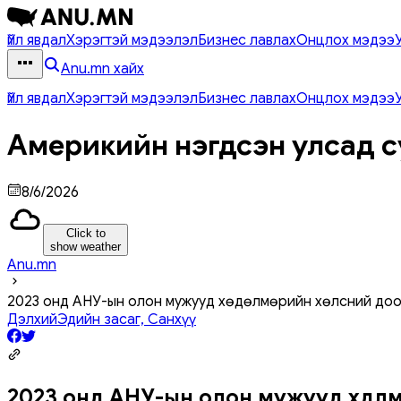
Үйл явдал
Хэрэгтэй мэдээлэл
Бизнес лавлах
Онцлох мэдээ
Anu.mn хайх
Үйл явдал
Хэрэгтэй мэдээлэл
Бизнес лавлах
Онцлох мэдээ
Америкийн нэгдсэн улсад с
8/6/2026
Click to
show weather
Anu.mn
2023 онд АНУ-ын олон мужууд хөдөлмөрийн хөлсний доо
Дэлхий
Эдийн засаг, Санхүү
2023 онд АНУ-ын олон мужууд хөдөл