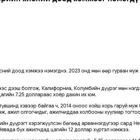
ний доод хэмжээ нэмэгднэ. 2023 онд мөн өөр гурван муж
ээс дээш болгож, Калифорниа, Колумбийн дүүрэг мөн нэгд
гийн 7.25 доллараас хоёр дахин их юм.
вшинд хэвээр байгаа ч, 2014 оноос хойш хорь гаруй муж 
дэж, ажил олгогчидыг, ажилчиддаа холбооны хуулиар тогт
бийн дүүрэгт хэрэгжүүлсэн бөгөөд арваннэгдүгээр сард 
Невада бүх ажилчдад цагийн 12 доллар хүртэл нэмжээ.