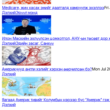
Medicare, жин хасах эмийг даатгалд хамруулж эхэллээ
Fri
Дэлхий
Эрүүл мэнд
Илон Маскийн эхлүүлсэн цомхотгол, АНУ-ын төсөвт дор 
Дэлхий
Эдийн засаг, Санхүү
Америкчууд англи хэлийг хэрхэн өөрчилсөн бэ?
Mon Jul 2
Дэлхий
Яагаад Америк тивийг Колумбын нэрээр бус "Америк" гэж
Дэлхий