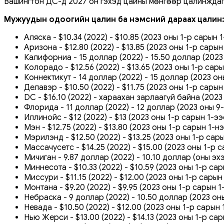
Вашингтон ДС-д 2027 он гэхэд цайны мөнгөөр цалинждаг 
Мужуудын одоогийн цалин ба нэмсний дараах цалин
Аляска - $10.34 (2022) - $10.85 (2023 оны 1-р сарын 1
Аризона - $12.80 (2022) - $13.85 (2023 оны 1-р сары
Калифорниа - 15 доллар (2022) - 15.50 доллар (2023
Колорадо - $12.56 (2022) - $13.65 (2023 оны 1-р сар
Коннектикут - 14 доллар (2022) - 15 доллар (2023 о
Делавэр - $10.50 (2022) - $11.75 (2023 оны 1-р сары
DC - $16.10 (2022) - хараахан зарлаагүй байна (202
Флорида - 11 доллар (2022) - 12 доллар (2023 оны 9
Иллинойс - $12 (2022) - $13 (2023 оны 1-р сарын 1-ээ
Мэн - $12.75 (2022) - $13.80 (2023 оны 1-р сарын 1-
Мэрилэнд - $12.50 (2022) - $13.25 (2023 оны 1-р сар
Массачусетс - $14.25 (2022) - $15.00 (2023 оны 1-р
Мичиган - 9.87 доллар (2022) - 10.10 доллар (оны эх
Миннесота - $10.33 (2022) - $10.59 (2023 оны 1-р са
Миссури - $11.15 (2022) - $12.00 (2023 оны 1-р сары
Монтана - $9.20 (2022) - $9.95 (2023 оны 1-р сарын 
Небраска - 9 доллар (2022) - 10.50 доллар (2023 он
Невада - $10.50 (2022) - $12.00 (2023 оны 1-р сарын
Нью Жерси - $13.00 (2022) - $14.13 (2023 оны 1-р са