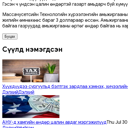
Гэсэн ч үндсэн цалин өндөртэй газарт амьдарч буй хүмүү
Массачусетсийн Технологийн хүрээлэнгийн амьжиргааны 
жилийн өмнөхөөс бараг 3 доллараар өссөн. Амьжиргаан
байгаа газруудад амьжиргааны өртөг өндөр байгаа нь ха
Буцах
Сүүлд нэмэгдсэн
Хүүхдүүдээ сургуульд бэлтгэх зардлаа хэмнэх, хичээлийн
Дэлхий
Дэлхий
АНУ-д хамгийн өндөр цалин авдаг мэргэжилүүд
Thu Jul 3
Дэлхий
Нийгэм