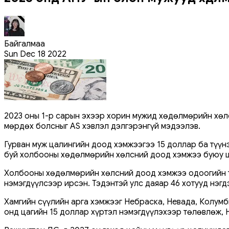
Байгалмаа
Sun Dec 18 2022
2023 оны 1-р сарын эхээр хорин мужид хөдөлмөрийн хөлс
мөрдөх болсныг AS хэвлэл дэлгэрэнгүй мэдээлэв.
Гурван муж цалингийн доод хэмжээгээ 15 доллар ба түүн
буй холбооны хөдөлмөрийн хөлсний доод хэмжээ буюу ца
Холбооны хөдөлмөрийн хөлсний доод хэмжээ одоогийн тү
нэмэгдүүлсээр ирсэн. Тэдэнтэй улс даяар 46 хотууд нэг
Хамгийн сүүлийн арга хэмжээг Небраска, Невада, Колум
онд цагийн 15 доллар хүртэл нэмэгдүүлэхээр төлөвлөж, 