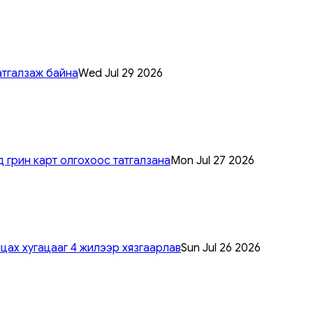
атгалзаж байна
Wed Jul 29 2026
 грин карт олгохоос татгалзана
Mon Jul 27 2026
цах хугацааг 4 жилээр хязгаарлав
Sun Jul 26 2026