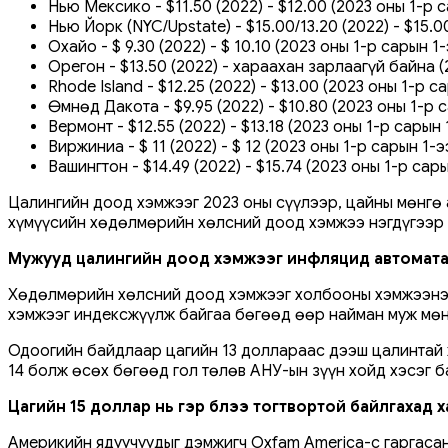
Нью Мексико - $11.50 (2022) - $12.00 (2023 оны 1-р
Нью Йорк (NYC/Upstate) - $15.00/13.20 (2022) - $15.
Охайо - $ 9.30 (2022) - $ 10.10 (2023 оны 1-р сарын 1
Орегон - $13.50 (2022) - хараахан зарлаагүй байна 
Rhode Island - $12.25 (2022) - $13.00 (2023 оны 1-р 
Өмнөд Дакота - $9.95 (2022) - $10.80 (2023 оны 1-р 
Вермонт - $12.55 (2022) - $13.18 (2023 оны 1-р сары
Виржиниа - $ 11 (2022) - $ 12 (2023 оны 1-р сарын 1
Вашингтон - $14.49 (2022) - $15.74 (2023 оны 1-р са
Цалингийн доод хэмжээг 2023 оны сүүлээр, цайны мөнгө 
хүмүүсийн хөдөлмөрийн хөлсний доод хэмжээ нэгдүгээр с
Мужууд цалингийн доод хэмжээг инфляцид автомата
Хөдөлмөрийн хөлсний доод хэмжээг холбооны хэмжээнээс
хэмжээг индексжүүлж байгаа бөгөөд өөр найман муж мөн
Одоогийн байдлаар цагийн 13 доллараас дээш цалинтай 
14 болж өсөх бөгөөд гол төлөв АНУ-ын зүүн хойд хэсэг б
Цагийн 15 доллар нь гэр бүлээ тогтвортой байлгахад х
Америкийн ядуучуудыг дэмжигч Oxfam America-с гаргасан 