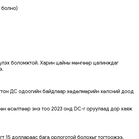
р болно)
дүүлэх боломжтой. Харин цайны мөнгөөр цалинждаг
э.
нгтон ДС одоогийн байдлаар хөдөлмөрийн хөлсний доод
өн өсөлтөөр энэ тоо 2023 онд DC-г оруулаад дор хаяж
агт 15 доллараас бага орлоготой болохыг тогтоожээ.