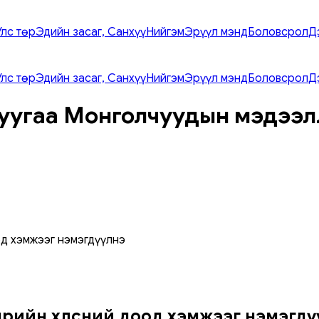
Улс төр
Эдийн засаг, Санхүү
Нийгэм
Эрүүл мэнд
Боловсрол
Д
Улс төр
Эдийн засаг, Санхүү
Нийгэм
Эрүүл мэнд
Боловсрол
Д
уугаа Монголчуудын мэдээл
д хэмжээг нэмэгдүүлнэ
мөрийн хөлсний доод хэмжээг нэмэгд