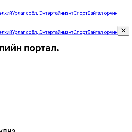
элхий
Урлаг соёл, Энтэртайнмэнт
Спорт
Байгал орчин
элхий
Урлаг соёл, Энтэртайнмэнт
Спорт
Байгал орчин
лийн портал.
үүлнэ