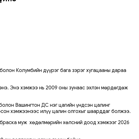
 болон Колумбийн дүүрэг бага зэрэг хугацааны дараа
энэ. Энэ хэмжээ нь 2009 оны зунаас эхлэн мөрдөгдөж
болон Вашингтон ДС нэг цагийн үндсэн цалинг
оосон хэмжээнээс илүү цалин олгохыг шаарддаг болжээ.
Небраска муж хөдөлмөрийн хөлсний доод хэмжээг 2026