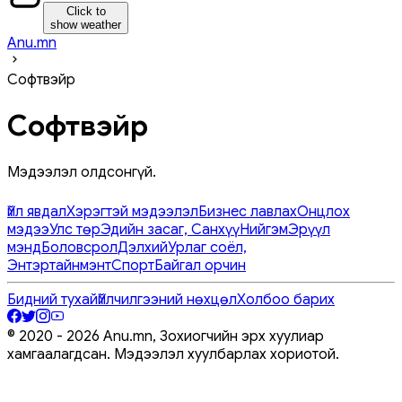
Click to
show weather
Anu.mn
Софтвэйр
Софтвэйр
Мэдээлэл олдсонгүй.
Үйл явдал
Хэрэгтэй мэдээлэл
Бизнес лавлах
Онцлох
мэдээ
Улс төр
Эдийн засаг, Санхүү
Нийгэм
Эрүүл
мэнд
Боловсрол
Дэлхий
Урлаг соёл,
Энтэртайнмэнт
Спорт
Байгал орчин
Бидний тухай
Үйлчилгээний нөхцөл
Холбоо барих
© 2020 -
2026
Anu.mn, Зохиогчийн эрх хуулиар
хамгаалагдсан. Мэдээлэл хуулбарлах хориотой.