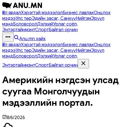
Үйл явдал
Хэрэгтэй мэдээлэл
Бизнес лавлах
Онцлох
мэдээ
Улс төр
Эдийн засаг, Санхүү
Нийгэм
Эрүүл
мэнд
Боловсрол
Дэлхий
Урлаг соёл,
Энтэртайнмэнт
Спорт
Байгал орчин
Anu.mn хайх
Үйл явдал
Хэрэгтэй мэдээлэл
Бизнес лавлах
Онцлох
мэдээ
Улс төр
Эдийн засаг, Санхүү
Нийгэм
Эрүүл
мэнд
Боловсрол
Дэлхий
Урлаг соёл,
Энтэртайнмэнт
Спорт
Байгал орчин
Америкийн нэгдсэн улсад
суугаа Монголчуудын
мэдээллийн портал.
8/6/2026