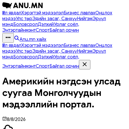
Үйл явдал
Хэрэгтэй мэдээлэл
Бизнес лавлах
Онцлох
мэдээ
Улс төр
Эдийн засаг, Санхүү
Нийгэм
Эрүүл
мэнд
Боловсрол
Дэлхий
Урлаг соёл,
Энтэртайнмэнт
Спорт
Байгал орчин
Anu.mn хайх
Үйл явдал
Хэрэгтэй мэдээлэл
Бизнес лавлах
Онцлох
мэдээ
Улс төр
Эдийн засаг, Санхүү
Нийгэм
Эрүүл
мэнд
Боловсрол
Дэлхий
Урлаг соёл,
Энтэртайнмэнт
Спорт
Байгал орчин
Америкийн нэгдсэн улсад
суугаа Монголчуудын
мэдээллийн портал.
8/8/2026