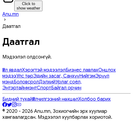
Click to
show weather
Anu.mn
Даатгал
Даатгал
Мэдээлэл олдсонгүй.
Үйл явдал
Хэрэгтэй мэдээлэл
Бизнес лавлах
Онцлох
мэдээ
Улс төр
Эдийн засаг, Санхүү
Нийгэм
Эрүүл
мэнд
Боловсрол
Дэлхий
Урлаг соёл,
Энтэртайнмэнт
Спорт
Байгал орчин
Бидний тухай
Үйлчилгээний нөхцөл
Холбоо барих
© 2020 -
2026
Anu.mn, Зохиогчийн эрх хуулиар
хамгаалагдсан. Мэдээлэл хуулбарлах хориотой.